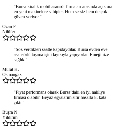
"
Bursa kiralık mobil asansör firmaları arasında açık ara
en yeni makinelere sahipler. Hem sessiz hem de çok
güven veriyor.
"
Ozan F.
Nilüfer
"
Söz verdikleri saatte kapıdaydılar. Bursa evden eve
asansörlü taşıma işini layıkıyla yapıyorlar. Emeğinize
sağlık.
"
Murat H.
Osmangazi
"
Fiyat performans olarak Bursa’daki en iyi nakliye
firması olabilir. Beyaz eşyalarım sıfır hasarla 8. kata
çıktı.
"
Büşra N.
Yıldırım