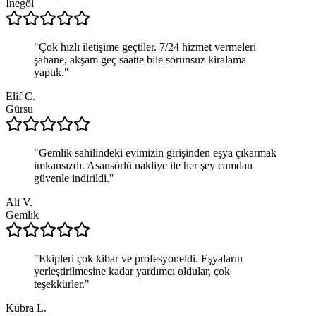
İnegöl
"
Çok hızlı iletişime geçtiler. 7/24 hizmet vermeleri
şahane, akşam geç saatte bile sorunsuz kiralama
yaptık.
"
Elif C.
Gürsu
"
Gemlik sahilindeki evimizin girişinden eşya çıkarmak
imkansızdı. Asansörlü nakliye ile her şey camdan
güvenle indirildi.
"
Ali V.
Gemlik
"
Ekipleri çok kibar ve profesyoneldi. Eşyaların
yerleştirilmesine kadar yardımcı oldular, çok
teşekkürler.
"
Kübra L.