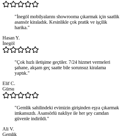
"
İnegöl mobilyalarını showrooma çıkarmak için saatlik
asansör kiraladık. Kesinlikle çok pratik ve işçilik
harika.
"
Hasan Y.
İnegöl
"
Çok hızlı iletişime geçtiler. 7/24 hizmet vermeleri
şahane, akşam geç saatte bile sorunsuz kiralama
yaptık.
"
Elif C.
Gürsu
"
Gemlik sahilindeki evimizin girişinden eşya çıkarmak
imkansızdı. Asansörlü nakliye ile her şey camdan
güvenle indirildi.
"
Ali V.
Gemlik