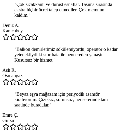
"
Çok sıcakkanlı ve dürüst esnaflar. Taşıma sırasında
ekstra hiçbir ücret talep etmediler. Çok memnun
kaldım.
"
Deniz A.
Karacabey
"
Balkon demirlerimiz sökülemiyordu, operatör o kadar
yetenekliydi ki sıfır hata ile pencereden yanaştı.
Kusursuz bir hizmet.
"
Aslı R.
Osmangazi
"
Beyaz eşya mağazam için periyodik asansör
kiralıyorum. Çiziksiz, sorunsuz, her seferinde tam
saatinde buradalar.
"
Emre Ç.
Gürsu