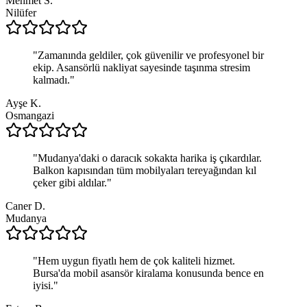
Mehmet S.
Nilüfer
"
Zamanında geldiler, çok güvenilir ve profesyonel bir
ekip. Asansörlü nakliyat sayesinde taşınma stresim
kalmadı.
"
Ayşe K.
Osmangazi
"
Mudanya'daki o daracık sokakta harika iş çıkardılar.
Balkon kapısından tüm mobilyaları tereyağından kıl
çeker gibi aldılar.
"
Caner D.
Mudanya
"
Hem uygun fiyatlı hem de çok kaliteli hizmet.
Bursa'da mobil asansör kiralama konusunda bence en
iyisi.
"