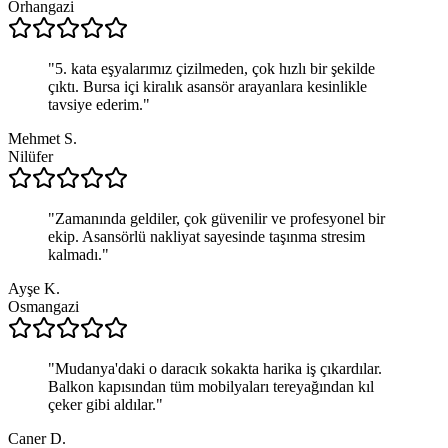
Orhangazi
"
5. kata eşyalarımız çizilmeden, çok hızlı bir şekilde
çıktı. Bursa içi kiralık asansör arayanlara kesinlikle
tavsiye ederim.
"
Mehmet S.
Nilüfer
"
Zamanında geldiler, çok güvenilir ve profesyonel bir
ekip. Asansörlü nakliyat sayesinde taşınma stresim
kalmadı.
"
Ayşe K.
Osmangazi
"
Mudanya'daki o daracık sokakta harika iş çıkardılar.
Balkon kapısından tüm mobilyaları tereyağından kıl
çeker gibi aldılar.
"
Caner D.