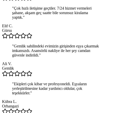
"
Çok hızlı iletişime geçtiler. 7/24 hizmet vermeleri
şahane, akşam geç saatte bile sorunsuz kiralama
yaptık.
"
Elif C.
Gürsu
"
Gemlik sahilindeki evimizin girişinden eşya çıkarmak
imkansızdı. Asansörlü nakliye ile her şey camdan
güvenle indirildi.
"
Ali V.
Gemlik
"
Ekipleri çok kibar ve profesyoneldi. Eşyaların
yerleştirilmesine kadar yardımcı oldular, çok
teşekkürler.
"
Kübra L.
Orhangazi