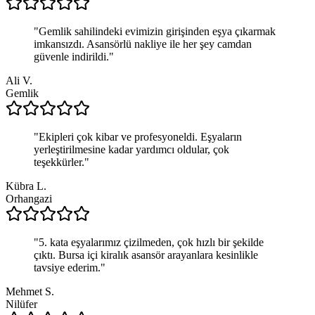
"
Gemlik sahilindeki evimizin girişinden eşya çıkarmak
imkansızdı. Asansörlü nakliye ile her şey camdan
güvenle indirildi.
"
Ali V.
Gemlik
"
Ekipleri çok kibar ve profesyoneldi. Eşyaların
yerleştirilmesine kadar yardımcı oldular, çok
teşekkürler.
"
Kübra L.
Orhangazi
"
5. kata eşyalarımız çizilmeden, çok hızlı bir şekilde
çıktı. Bursa içi kiralık asansör arayanlara kesinlikle
tavsiye ederim.
"
Mehmet S.
Nilüfer