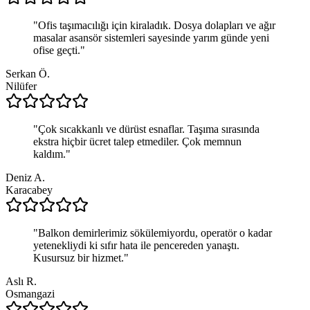
"
Ofis taşımacılığı için kiraladık. Dosya dolapları ve ağır
masalar asansör sistemleri sayesinde yarım günde yeni
ofise geçti.
"
Serkan Ö.
Nilüfer
"
Çok sıcakkanlı ve dürüst esnaflar. Taşıma sırasında
ekstra hiçbir ücret talep etmediler. Çok memnun
kaldım.
"
Deniz A.
Karacabey
"
Balkon demirlerimiz sökülemiyordu, operatör o kadar
yetenekliydi ki sıfır hata ile pencereden yanaştı.
Kusursuz bir hizmet.
"
Aslı R.
Osmangazi