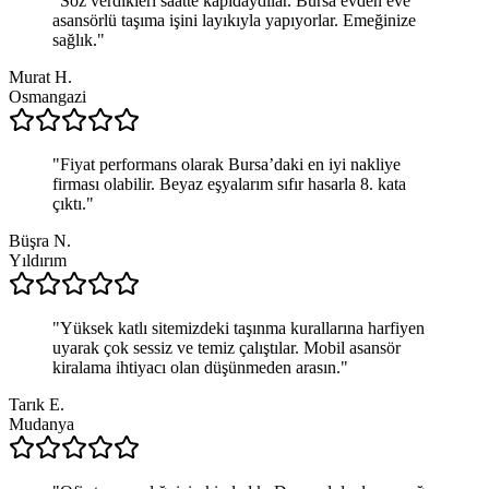
"
Söz verdikleri saatte kapıdaydılar. Bursa evden eve
asansörlü taşıma işini layıkıyla yapıyorlar. Emeğinize
sağlık.
"
Murat H.
Osmangazi
"
Fiyat performans olarak Bursa’daki en iyi nakliye
firması olabilir. Beyaz eşyalarım sıfır hasarla 8. kata
çıktı.
"
Büşra N.
Yıldırım
"
Yüksek katlı sitemizdeki taşınma kurallarına harfiyen
uyarak çok sessiz ve temiz çalıştılar. Mobil asansör
kiralama ihtiyacı olan düşünmeden arasın.
"
Tarık E.
Mudanya