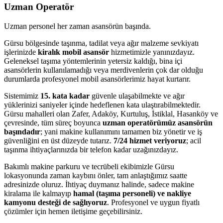
Uzman Operatör
Uzman personel her zaman asansörün başında.
Gürsu bölgesinde taşınma, tadilat veya ağır malzeme sevkiyatı
işlerinizde
kiralık mobil asansör
hizmetimizle yanınızdayız.
Geleneksel taşıma yöntemlerinin yetersiz kaldığı, bina içi
asansörlerin kullanılamadığı veya merdivenlerin çok dar olduğu
durumlarda profesyonel mobil asansörlerimiz hayat kurtarır.
Sistemimiz
15. kata kadar
güvenle ulaşabilmekte ve ağır
yüklerinizi saniyeler içinde hedeflenen kata ulaştırabilmektedir.
Gürsu mahalleri olan Zafer, Adaköy, Kurtuluş, İstiklal, Hasanköy ve
çevresinde, tüm süreç boyunca
uzman operatörümüz asansörün
başındadır
; yani makine kullanımını tamamen biz yönetir ve iş
güvenliğini en üst düzeyde tutarız.
7/24 hizmet veriyoruz
; acil
taşınma ihtiyaçlarınızda bir telefon kadar uzağınızdayız.
Bakımlı makine parkuru ve tecrübeli ekibimizle Gürsu
lokasyonunda zaman kaybını önler, tam anlaştığımız saatte
adresinizde oluruz. İhtiyaç duymanız halinde, sadece makine
kiralama ile kalmayıp
hamal (taşıma personeli) ve nakliye
kamyonu desteği de sağlıyoruz
. Profesyonel ve uygun fiyatlı
çözümler için hemen iletişime geçebilirsiniz.