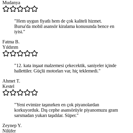
Mudanya
"
Hem uygun fiyatlı hem de çok kaliteli hizmet.
Bursa'da mobil asansör kiralama konusunda bence en
iyisi.
"
Fatma B.
Yıldırım
"
12. kata inşaat malzemesi çekecektik, saniyeler içinde
hallettiler. Güçlü motorları var, hiç teklemedi.
"
Ahmet T.
Kestel
"
Yeni evimize taşınırken en çok piyanolardan
korkuyorduk. Dış cephe asansörüyle piyanomuzu gram
sarsmadan yukarı taşıdılar. Süper.
"
Zeynep Y.
Nilüfer