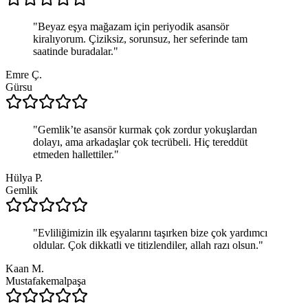
"
Beyaz eşya mağazam için periyodik asansör
kiralıyorum. Çiziksiz, sorunsuz, her seferinde tam
saatinde buradalar.
"
Emre Ç.
Gürsu
"
Gemlik’te asansör kurmak çok zordur yokuşlardan
dolayı, ama arkadaşlar çok tecrübeli. Hiç tereddüt
etmeden hallettiler.
"
Hülya P.
Gemlik
"
Evliliğimizin ilk eşyalarını taşırken bize çok yardımcı
oldular. Çok dikkatli ve titizlendiler, allah razı olsun.
"
Kaan M.
Mustafakemalpaşa