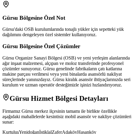
Gürsu
Bölgesine Özel Not
Gürsu'daki OSB kurulumlarında tonajlı yükler için sepetteki yük
dağılımını dengeleyen özel sistemler kullanıyoruz.
Gürsu
Bölgesine Özel Çözümler
Gürsu Organize Sanayi Bölgesi (OSB) ve yeni yerleşim alanlarında
ağır inşaat malzemesi, alçıpan ve moloz transferinde profesyonel
çözümler sunuyoruz. Gürsu genelinde fabrikaların çatı katlarına
makine parçası verilmesi veya yeni binalarda asansörlü nakliyat
süreçlerinde yanınızdayız. Gürsu kiralık asansör ihtiyaçlarınızda seri
kurulum ve uzman operatör desteğimizle işinizi hızlandırıyoruz.
Gürsu
Hizmet Bölgesi Detayları
Firmamız
Gürsu
merkez ilçesinin tamamı ile birlikte özellikle
aşağıdaki mahallelerde kesintisiz mobil asansör ve nakliye çözümleri
sunar:
Kurtuluş
Yenidoğan
İstiklal
Zafer
Adaköy
Hasanköy