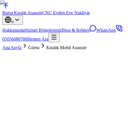
Bursa
Kiralık Asansör
CNC Evden Eve Nakliyat
tr
Hakkımızda
Hizmet Bölgelerimiz
Blog & Rehber
WhatsApp
05056080700
Hemen Ara
Ana Sayfa
Gürsu
Kiralık Mobil Asansör