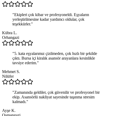
"
Ekipleri çok kibar ve profesyoneldi. Eşyaların
yerleştirilmesine kadar yardımcı oldular, çok
teşekkürler.
"
Kübra L.
Orhangazi
"
5. kata eşyalarımız çizilmeden, çok hızlı bir şekilde
çıktı. Bursa içi kiralık asansör arayanlara kesinlikle
tavsiye ederim.
"
Mehmet S.
Nilüfer
"
Zamanında geldiler, çok güvenilir ve profesyonel bir
ekip. Asansörlü nakliyat sayesinde taşınma stresim
kalmadı.
"
Ayşe K.
Osmangazi