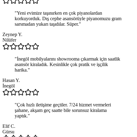
"
Yeni evimize taşınırken en çok piyanolardan
korkuyorduk. Dış cephe asansörüyle piyanomuzu gram
sarsmadan yukarı taşıdılar. Süper.
"
Zeynep Y.
Nilüfer
"
İnegöl mobilyalarını showrooma çıkarmak için saatlik
asansör kiraladık. Kesinlikle çok pratik ve işçilik
harika.
"
Hasan Y.
İnegöl
"
Çok hızlı iletişime geçtiler. 7/24 hizmet vermeleri
şahane, akşam geç saatte bile sorunsuz kiralama
yaptık.
"
Elif C.
Gürsu