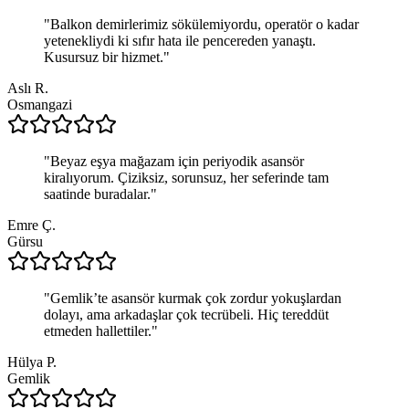
"
Balkon demirlerimiz sökülemiyordu, operatör o kadar
yetenekliydi ki sıfır hata ile pencereden yanaştı.
Kusursuz bir hizmet.
"
Aslı R.
Osmangazi
"
Beyaz eşya mağazam için periyodik asansör
kiralıyorum. Çiziksiz, sorunsuz, her seferinde tam
saatinde buradalar.
"
Emre Ç.
Gürsu
"
Gemlik’te asansör kurmak çok zordur yokuşlardan
dolayı, ama arkadaşlar çok tecrübeli. Hiç tereddüt
etmeden hallettiler.
"
Hülya P.
Gemlik