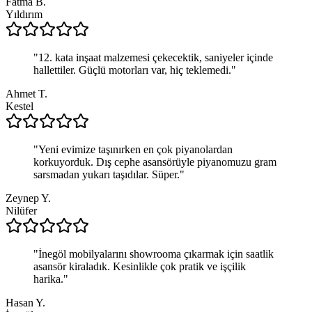
Fatma B.
Yıldırım
"
12. kata inşaat malzemesi çekecektik, saniyeler içinde
hallettiler. Güçlü motorları var, hiç teklemedi.
"
Ahmet T.
Kestel
"
Yeni evimize taşınırken en çok piyanolardan
korkuyorduk. Dış cephe asansörüyle piyanomuzu gram
sarsmadan yukarı taşıdılar. Süper.
"
Zeynep Y.
Nilüfer
"
İnegöl mobilyalarını showrooma çıkarmak için saatlik
asansör kiraladık. Kesinlikle çok pratik ve işçilik
harika.
"
Hasan Y.