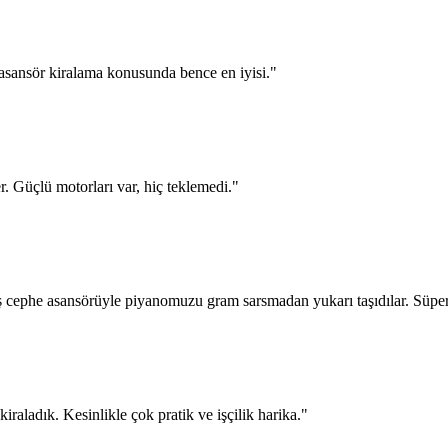
asansör kiralama konusunda bence en iyisi.
"
er. Güçlü motorları var, hiç teklemedi.
"
ş cephe asansörüyle piyanomuzu gram sarsmadan yukarı taşıdılar. Süper
raladık. Kesinlikle çok pratik ve işçilik harika.
"