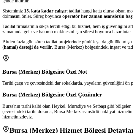
içinde indirilir.
Sistemimiz
15. kata kadar çalışır
; tadilat hangi katta olursa olsun 
dolmasını önler. Süreç boyunca
operatör her zaman asansörün baş
Tadilat firmalarının sıkça tercih ettiği bu hizmet, hem iş güvenliğini a
zamanında gelir ve bakımlı makinesini işin süresi boyunca hazır tutar.
Birden fazla gün süren tadilat projelerinde günlük ya da günlük artış
(hamal) desteği de verilir
. Bursa (Merkez) bölgesindeki inşaat ve tadi
Bursa (Merkez)
Bölgesine Özel Not
Tarihi çarşı ve çevresindeki dar sokaklarda, yayaların güvenliğini ön 
Bursa (Merkez)
Bölgesine Özel Çözümler
Bursa'nın tarihi kalbi olan Heykel, Muradiye ve Setbaşı gibi bölgeler,
çevresindeki tarihi dokuda, Bursa Merkez asansörlü nakliyat hizmetim
hizmetinizdeyiz.
Bursa (Merkez)
Hizmet Bölgesi Detayla