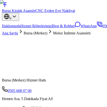
Bursa
Kiralık Asansör
CNC Evden Eve Nakliyat
tr
Hakkımızda
Hizmet Bölgelerimiz
Blog & Rehber
WhatsApp
05
Ana Sayfa
Bursa (Merkez)
Moloz İndirme Asansörü
Bursa (Merkez)
Hizmet Hattı
0505 608 07 00
Hemen Ara, 5 Dakikada Fiyat Al!