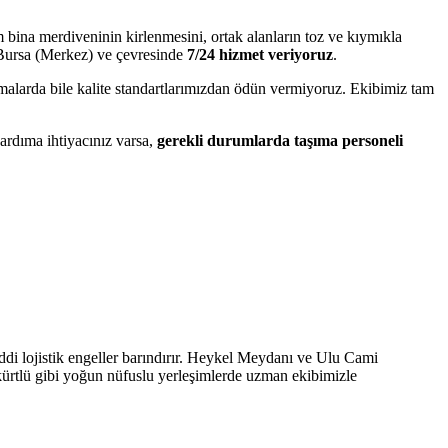
m bina merdiveninin kirlenmesini, ortak alanların toz ve kıymıkla
 Bursa (Merkez) ve çevresinde
7/24 hizmet veriyoruz
.
ralamalarda bile kalite standartlarımızdan ödün vermiyoruz. Ekibimiz tam
ardıma ihtiyacınız varsa,
gerekli durumlarda taşıma personeli
iddi lojistik engeller barındırır. Heykel Meydanı ve Ulu Cami
kürtlü gibi yoğun nüfuslu yerleşimlerde uzman ekibimizle