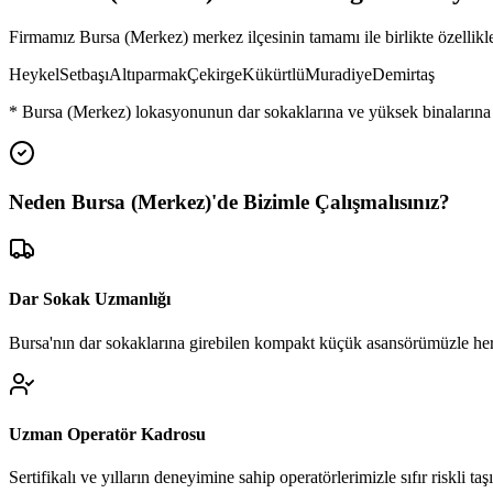
Firmamız
Bursa (Merkez)
merkez ilçesinin tamamı ile birlikte özellik
Heykel
Setbaşı
Altıparmak
Çekirge
Kükürtlü
Muradiye
Demirtaş
*
Bursa (Merkez)
lokasyonunun dar sokaklarına ve yüksek binalarına
Neden
Bursa (Merkez)
'de
Bizimle Çalışmalısınız?
Dar Sokak Uzmanlığı
Bursa'nın dar sokaklarına girebilen kompakt küçük asansörümüzle her
Uzman Operatör Kadrosu
Sertifikalı ve yılların deneyimine sahip operatörlerimizle sıfır riskli ta