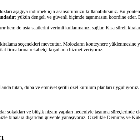
molozları aşağıya indirmek için asansörümüzü kullanabilirsiniz. Bu yönte
ındadır
; yükün dengeli ve güvenli biçimde taşınmasını koordine eder.
rtırır hem de usta saatlerini verimli kullanmanızı sağlar. Kısa süreli ki
lı kiralama seçenekleri mevcuttur. Molozların konteynere yüklenmesine y
lat firmalarına rekabetçi koşullarla hizmet veriyoruz.
planda tutan, duba ve emniyet şeritli özel kurulum planları uyguluyoruz.
 dar sokakları ve bitişik nizam yapıları nedeniyle taşınma süreçlerinde c
izle binalara dışarıdan güvenle yanaşıyoruz. Özellikle Demirtaş ve Kü
rı