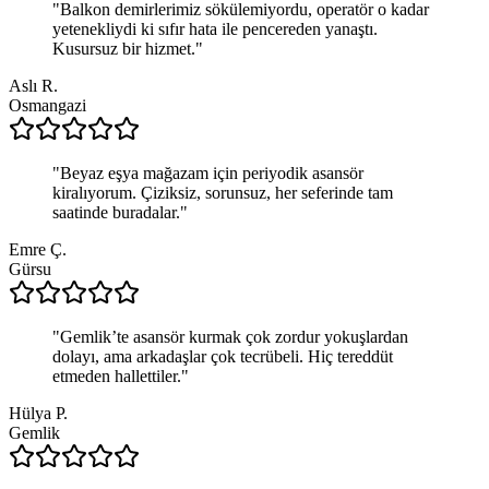
"
Balkon demirlerimiz sökülemiyordu, operatör o kadar
yetenekliydi ki sıfır hata ile pencereden yanaştı.
Kusursuz bir hizmet.
"
Aslı R.
Osmangazi
"
Beyaz eşya mağazam için periyodik asansör
kiralıyorum. Çiziksiz, sorunsuz, her seferinde tam
saatinde buradalar.
"
Emre Ç.
Gürsu
"
Gemlik’te asansör kurmak çok zordur yokuşlardan
dolayı, ama arkadaşlar çok tecrübeli. Hiç tereddüt
etmeden hallettiler.
"
Hülya P.
Gemlik