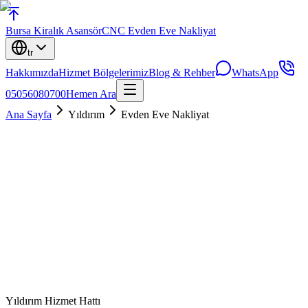
Bursa
Kiralık Asansör
CNC Evden Eve Nakliyat
tr
Hakkımızda
Hizmet Bölgelerimiz
Blog & Rehber
WhatsApp
05056080700
Hemen Ara
Ana Sayfa
Yıldırım
Evden Eve Nakliyat
Yıldırım
Hizmet Hattı