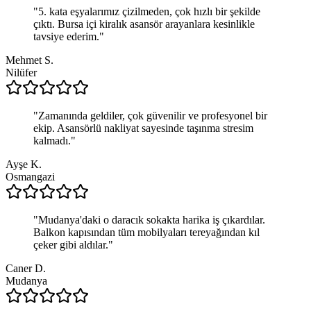
"
5. kata eşyalarımız çizilmeden, çok hızlı bir şekilde
çıktı. Bursa içi kiralık asansör arayanlara kesinlikle
tavsiye ederim.
"
Mehmet S.
Nilüfer
"
Zamanında geldiler, çok güvenilir ve profesyonel bir
ekip. Asansörlü nakliyat sayesinde taşınma stresim
kalmadı.
"
Ayşe K.
Osmangazi
"
Mudanya'daki o daracık sokakta harika iş çıkardılar.
Balkon kapısından tüm mobilyaları tereyağından kıl
çeker gibi aldılar.
"
Caner D.
Mudanya