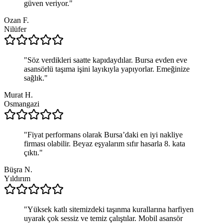
güven veriyor.
"
Ozan F.
Nilüfer
"
Söz verdikleri saatte kapıdaydılar. Bursa evden eve
asansörlü taşıma işini layıkıyla yapıyorlar. Emeğinize
sağlık.
"
Murat H.
Osmangazi
"
Fiyat performans olarak Bursa’daki en iyi nakliye
firması olabilir. Beyaz eşyalarım sıfır hasarla 8. kata
çıktı.
"
Büşra N.
Yıldırım
"
Yüksek katlı sitemizdeki taşınma kurallarına harfiyen
uyarak çok sessiz ve temiz çalıştılar. Mobil asansör