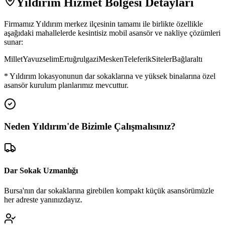
Yıldırım
Hizmet Bölgesi Detayları
Firmamız
Yıldırım
merkez ilçesinin tamamı ile birlikte özellikle
aşağıdaki mahallelerde kesintisiz mobil asansör ve nakliye çözümleri
sunar:
Millet
Yavuzselim
Ertuğrulgazi
Mesken
Teleferik
Siteler
Bağlaraltı
*
Yıldırım
lokasyonunun dar sokaklarına ve yüksek binalarına özel
asansör kurulum planlarımız mevcuttur.
Neden
Yıldırım
'de
Bizimle Çalışmalısınız?
Dar Sokak Uzmanlığı
Bursa'nın dar sokaklarına girebilen kompakt küçük asansörümüzle
her adreste yanınızdayız.