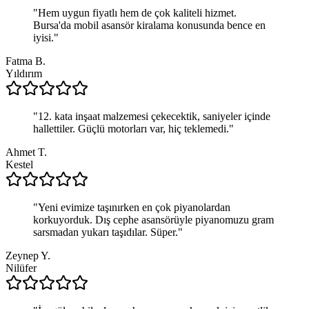
"
Hem uygun fiyatlı hem de çok kaliteli hizmet.
Bursa'da mobil asansör kiralama konusunda bence en
iyisi.
"
Fatma B.
Yıldırım
"
12. kata inşaat malzemesi çekecektik, saniyeler içinde
hallettiler. Güçlü motorları var, hiç teklemedi.
"
Ahmet T.
Kestel
"
Yeni evimize taşınırken en çok piyanolardan
korkuyorduk. Dış cephe asansörüyle piyanomuzu gram
sarsmadan yukarı taşıdılar. Süper.
"
Zeynep Y.
Nilüfer