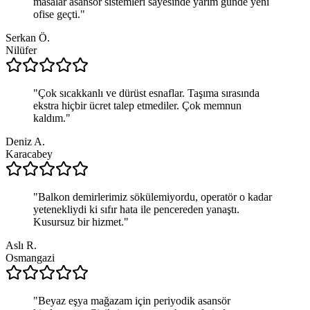
masalar asansör sistemleri sayesinde yarım günde yeni
ofise geçti.
"
Serkan Ö.
Nilüfer
"
Çok sıcakkanlı ve dürüst esnaflar. Taşıma sırasında
ekstra hiçbir ücret talep etmediler. Çok memnun
kaldım.
"
Deniz A.
Karacabey
"
Balkon demirlerimiz sökülemiyordu, operatör o kadar
yetenekliydi ki sıfır hata ile pencereden yanaştı.
Kusursuz bir hizmet.
"
Aslı R.
Osmangazi
"
Beyaz eşya mağazam için periyodik asansör