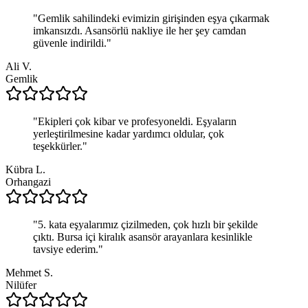
"
Gemlik sahilindeki evimizin girişinden eşya çıkarmak
imkansızdı. Asansörlü nakliye ile her şey camdan
güvenle indirildi.
"
Ali V.
Gemlik
"
Ekipleri çok kibar ve profesyoneldi. Eşyaların
yerleştirilmesine kadar yardımcı oldular, çok
teşekkürler.
"
Kübra L.
Orhangazi
"
5. kata eşyalarımız çizilmeden, çok hızlı bir şekilde
çıktı. Bursa içi kiralık asansör arayanlara kesinlikle
tavsiye ederim.
"
Mehmet S.
Nilüfer