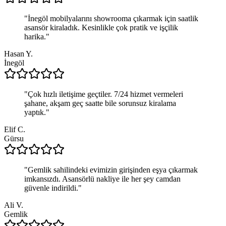
"
İnegöl mobilyalarını showrooma çıkarmak için saatlik
asansör kiraladık. Kesinlikle çok pratik ve işçilik
harika.
"
Hasan Y.
İnegöl
"
Çok hızlı iletişime geçtiler. 7/24 hizmet vermeleri
şahane, akşam geç saatte bile sorunsuz kiralama
yaptık.
"
Elif C.
Gürsu
"
Gemlik sahilindeki evimizin girişinden eşya çıkarmak
imkansızdı. Asansörlü nakliye ile her şey camdan
güvenle indirildi.
"
Ali V.
Gemlik