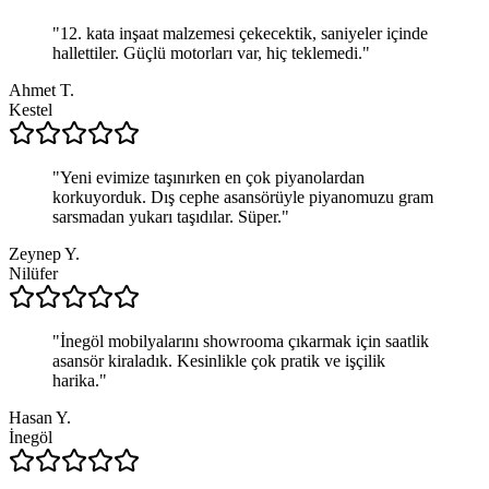
"
12. kata inşaat malzemesi çekecektik, saniyeler içinde
hallettiler. Güçlü motorları var, hiç teklemedi.
"
Ahmet T.
Kestel
"
Yeni evimize taşınırken en çok piyanolardan
korkuyorduk. Dış cephe asansörüyle piyanomuzu gram
sarsmadan yukarı taşıdılar. Süper.
"
Zeynep Y.
Nilüfer
"
İnegöl mobilyalarını showrooma çıkarmak için saatlik
asansör kiraladık. Kesinlikle çok pratik ve işçilik
harika.
"
Hasan Y.
İnegöl