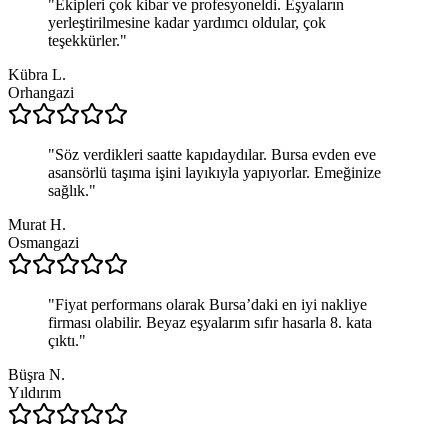
"
Ekipleri çok kibar ve profesyoneldi. Eşyaların
yerleştirilmesine kadar yardımcı oldular, çok
teşekkürler.
"
Kübra L.
Orhangazi
"
Söz verdikleri saatte kapıdaydılar. Bursa evden eve
asansörlü taşıma işini layıkıyla yapıyorlar. Emeğinize
sağlık.
"
Murat H.
Osmangazi
"
Fiyat performans olarak Bursa’daki en iyi nakliye
firması olabilir. Beyaz eşyalarım sıfır hasarla 8. kata
çıktı.
"
Büşra N.
Yıldırım