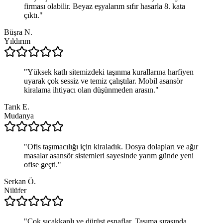
firması olabilir. Beyaz eşyalarım sıfır hasarla 8. kata
çıktı.
"
Büşra N.
Yıldırım
"
Yüksek katlı sitemizdeki taşınma kurallarına harfiyen
uyarak çok sessiz ve temiz çalıştılar. Mobil asansör
kiralama ihtiyacı olan düşünmeden arasın.
"
Tarık E.
Mudanya
"
Ofis taşımacılığı için kiraladık. Dosya dolapları ve ağır
masalar asansör sistemleri sayesinde yarım günde yeni
ofise geçti.
"
Serkan Ö.
Nilüfer
"
Çok sıcakkanlı ve dürüst esnaflar. Taşıma sırasında