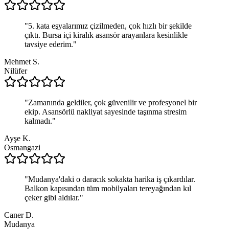
"
5. kata eşyalarımız çizilmeden, çok hızlı bir şekilde
çıktı. Bursa içi kiralık asansör arayanlara kesinlikle
tavsiye ederim.
"
Mehmet S.
Nilüfer
"
Zamanında geldiler, çok güvenilir ve profesyonel bir
ekip. Asansörlü nakliyat sayesinde taşınma stresim
kalmadı.
"
Ayşe K.
Osmangazi
"
Mudanya'daki o daracık sokakta harika iş çıkardılar.
Balkon kapısından tüm mobilyaları tereyağından kıl
çeker gibi aldılar.
"
Caner D.
Mudanya