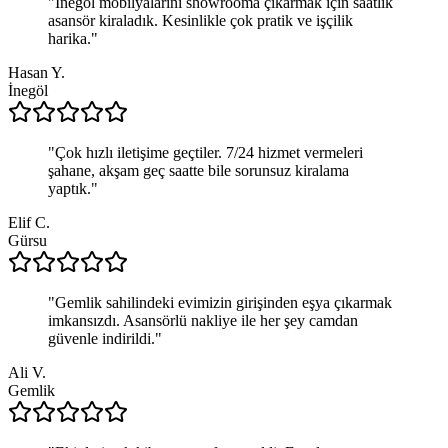
"
İnegöl mobilyalarını showrooma çıkarmak için saatlik
asansör kiraladık. Kesinlikle çok pratik ve işçilik
harika.
"
Hasan Y.
İnegöl
"
Çok hızlı iletişime geçtiler. 7/24 hizmet vermeleri
şahane, akşam geç saatte bile sorunsuz kiralama
yaptık.
"
Elif C.
Gürsu
"
Gemlik sahilindeki evimizin girişinden eşya çıkarmak
imkansızdı. Asansörlü nakliye ile her şey camdan
güvenle indirildi.
"
Ali V.
Gemlik