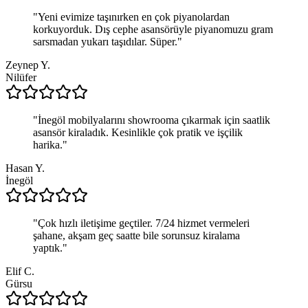
"
Yeni evimize taşınırken en çok piyanolardan
korkuyorduk. Dış cephe asansörüyle piyanomuzu gram
sarsmadan yukarı taşıdılar. Süper.
"
Zeynep Y.
Nilüfer
"
İnegöl mobilyalarını showrooma çıkarmak için saatlik
asansör kiraladık. Kesinlikle çok pratik ve işçilik
harika.
"
Hasan Y.
İnegöl
"
Çok hızlı iletişime geçtiler. 7/24 hizmet vermeleri
şahane, akşam geç saatte bile sorunsuz kiralama
yaptık.
"
Elif C.
Gürsu