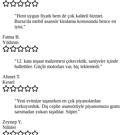
"
Hem uygun fiyatlı hem de çok kaliteli hizmet.
Bursa'da mobil asansör kiralama konusunda bence en
iyisi.
"
Fatma B.
Yıldırım
"
12. kata inşaat malzemesi çekecektik, saniyeler içinde
hallettiler. Güçlü motorları var, hiç teklemedi.
"
Ahmet T.
Kestel
"
Yeni evimize taşınırken en çok piyanolardan
korkuyorduk. Dış cephe asansörüyle piyanomuzu gram
sarsmadan yukarı taşıdılar. Süper.
"
Zeynep Y.
Nilüfer