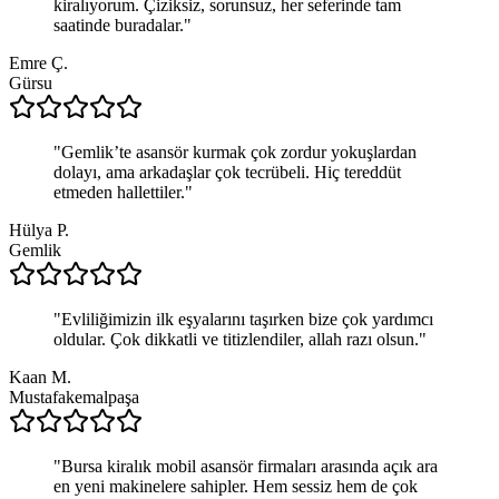
kiralıyorum. Çiziksiz, sorunsuz, her seferinde tam
saatinde buradalar.
"
Emre Ç.
Gürsu
"
Gemlik’te asansör kurmak çok zordur yokuşlardan
dolayı, ama arkadaşlar çok tecrübeli. Hiç tereddüt
etmeden hallettiler.
"
Hülya P.
Gemlik
"
Evliliğimizin ilk eşyalarını taşırken bize çok yardımcı
oldular. Çok dikkatli ve titizlendiler, allah razı olsun.
"
Kaan M.
Mustafakemalpaşa
"
Bursa kiralık mobil asansör firmaları arasında açık ara
en yeni makinelere sahipler. Hem sessiz hem de çok