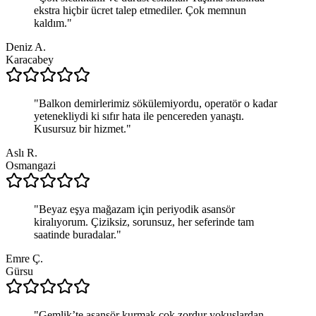
ekstra hiçbir ücret talep etmediler. Çok memnun
kaldım.
"
Deniz A.
Karacabey
"
Balkon demirlerimiz sökülemiyordu, operatör o kadar
yetenekliydi ki sıfır hata ile pencereden yanaştı.
Kusursuz bir hizmet.
"
Aslı R.
Osmangazi
"
Beyaz eşya mağazam için periyodik asansör
kiralıyorum. Çiziksiz, sorunsuz, her seferinde tam
saatinde buradalar.
"
Emre Ç.
Gürsu
"
Gemlik’te asansör kurmak çok zordur yokuşlardan