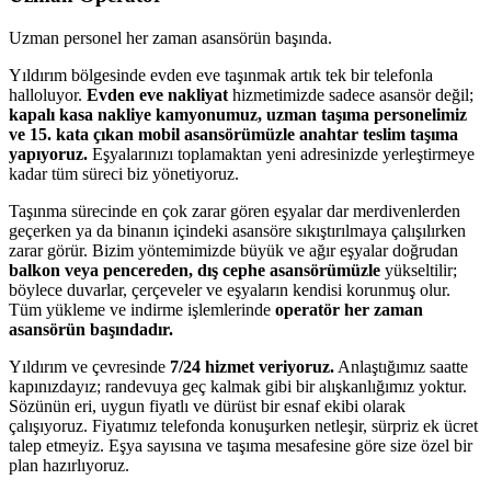
Uzman personel her zaman asansörün başında.
Yıldırım bölgesinde evden eve taşınmak artık tek bir telefonla
halloluyor.
Evden eve nakliyat
hizmetimizde sadece asansör değil;
kapalı kasa nakliye kamyonumuz, uzman taşıma personelimiz
ve 15. kata çıkan mobil asansörümüzle anahtar teslim taşıma
yapıyoruz.
Eşyalarınızı toplamaktan yeni adresinizde yerleştirmeye
kadar tüm süreci biz yönetiyoruz.
Taşınma sürecinde en çok zarar gören eşyalar dar merdivenlerden
geçerken ya da binanın içindeki asansöre sıkıştırılmaya çalışılırken
zarar görür. Bizim yöntemimizde büyük ve ağır eşyalar doğrudan
balkon veya pencereden, dış cephe asansörümüzle
yükseltilir;
böylece duvarlar, çerçeveler ve eşyaların kendisi korunmuş olur.
Tüm yükleme ve indirme işlemlerinde
operatör her zaman
asansörün başındadır.
Yıldırım ve çevresinde
7/24 hizmet veriyoruz.
Anlaştığımız saatte
kapınızdayız; randevuya geç kalmak gibi bir alışkanlığımız yoktur.
Sözünün eri, uygun fiyatlı ve dürüst bir esnaf ekibi olarak
çalışıyoruz. Fiyatımız telefonda konuşurken netleşir, sürpriz ek ücret
talep etmeyiz. Eşya sayısına ve taşıma mesafesine göre size özel bir
plan hazırlıyoruz.