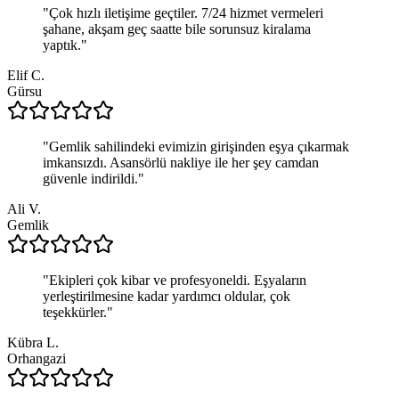
"
Çok hızlı iletişime geçtiler. 7/24 hizmet vermeleri
şahane, akşam geç saatte bile sorunsuz kiralama
yaptık.
"
Elif C.
Gürsu
"
Gemlik sahilindeki evimizin girişinden eşya çıkarmak
imkansızdı. Asansörlü nakliye ile her şey camdan
güvenle indirildi.
"
Ali V.
Gemlik
"
Ekipleri çok kibar ve profesyoneldi. Eşyaların
yerleştirilmesine kadar yardımcı oldular, çok
teşekkürler.
"
Kübra L.
Orhangazi