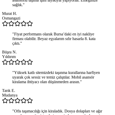
asansörlü taşıma işini layıkıyla yapıyorlar. Emeğinize
sağlık.
"
Murat H.
Osmangazi
"
Fiyat performans olarak Bursa’daki en iyi nakliye
firması olabilir. Beyaz eşyalarım sıfır hasarla 8. kata
çıktı.
"
Büşra N.
Yıldırım
"
Yüksek katlı sitemizdeki taşınma kurallarına harfiyen
uyarak çok sessiz ve temiz çalıştılar. Mobil asansör
kiralama ihtiyacı olan düşünmeden arasın.
"
Tarık E.
Mudanya
"
Ofis taşımacılığı için kiraladık. Dosya dolapları ve ağır