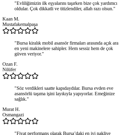
"
Evliliğimizin ilk eşyalarını taşırken bize çok yardımcı
oldular. Çok dikkatli ve titizlendiler, allah razı olsun.
"
Kaan M.
Mustafakemalpaşa
"
Bursa kiralık mobil asansör firmaları arasında açık ara
en yeni makinelere sahipler. Hem sessiz hem de çok
güven veriyor.
"
Ozan F.
Nilüfer
"
Söz verdikleri saatte kapıdaydılar. Bursa evden eve
asansörlü taşıma işini layıkıyla yapıyorlar. Emeğinize
sağlık.
"
Murat H.
Osmangazi
"
Fiyat performans olarak Bursa’daki en iyi nakliye