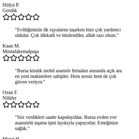
Hülya P.
Gemlik
"
Evliliğimizin ilk eşyalarını taşırken bize çok yardımcı
oldular. Çok dikkatli ve titizlendiler, allah razı olsun.
"
Kaan M.
Mustafakemalpaşa
"
Bursa kiralık mobil asansör firmaları arasında açık ara
en yeni makinelere sahipler. Hem sessiz hem de çok
güven veriyor.
"
Ozan F.
Nilüfer
"
Söz verdikleri saatte kapıdaydılar. Bursa evden eve
asansörlü taşıma işini layıkıyla yapıyorlar. Emeğinize
sağlık.
"
Murat H.