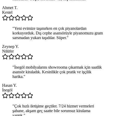
Ahmet T.
Kestel
"
Yeni evimize taşınırken en çok piyanolardan
korkuyorduk. Dış cephe asansörüyle piyanomuzu gram
sarsmadan yukarı taşıdılar. Süper.
"
Zeynep Y.
Nilüfer
"
İnegöl mobilyalarını showrooma çıkarmak için saatlik
asansör kiraladık. Kesinlikle çok pratik ve işçilik
harika.
"
Hasan Y.
İnegöl
"
Çok hızlı iletişime geçtiler. 7/24 hizmet vermeleri
şahane, akşam geç saatte bile sorunsuz kiralama
yaptık.
"