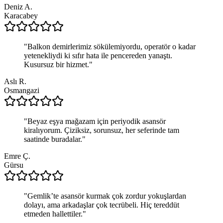
Deniz A.
Karacabey
"
Balkon demirlerimiz sökülemiyordu, operatör o kadar
yetenekliydi ki sıfır hata ile pencereden yanaştı.
Kusursuz bir hizmet.
"
Aslı R.
Osmangazi
"
Beyaz eşya mağazam için periyodik asansör
kiralıyorum. Çiziksiz, sorunsuz, her seferinde tam
saatinde buradalar.
"
Emre Ç.
Gürsu
"
Gemlik’te asansör kurmak çok zordur yokuşlardan
dolayı, ama arkadaşlar çok tecrübeli. Hiç tereddüt
etmeden hallettiler.
"