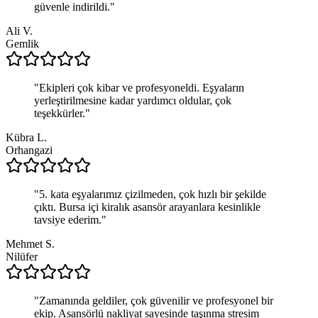
güvenle indirildi.
"
Ali V.
Gemlik
"
Ekipleri çok kibar ve profesyoneldi. Eşyaların
yerleştirilmesine kadar yardımcı oldular, çok
teşekkürler.
"
Kübra L.
Orhangazi
"
5. kata eşyalarımız çizilmeden, çok hızlı bir şekilde
çıktı. Bursa içi kiralık asansör arayanlara kesinlikle
tavsiye ederim.
"
Mehmet S.
Nilüfer
"
Zamanında geldiler, çok güvenilir ve profesyonel bir
ekip. Asansörlü nakliyat sayesinde taşınma stresim