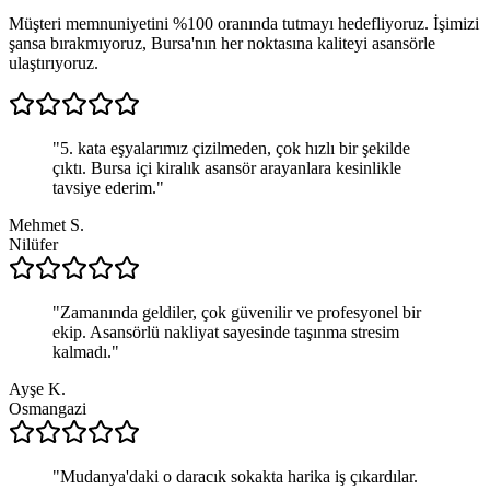
Müşteri memnuniyetini %100 oranında tutmayı hedefliyoruz. İşimizi
şansa bırakmıyoruz, Bursa'nın her noktasına kaliteyi asansörle
ulaştırıyoruz.
"
5. kata eşyalarımız çizilmeden, çok hızlı bir şekilde
çıktı. Bursa içi kiralık asansör arayanlara kesinlikle
tavsiye ederim.
"
Mehmet S.
Nilüfer
"
Zamanında geldiler, çok güvenilir ve profesyonel bir
ekip. Asansörlü nakliyat sayesinde taşınma stresim
kalmadı.
"
Ayşe K.
Osmangazi
"
Mudanya'daki o daracık sokakta harika iş çıkardılar.