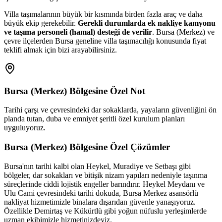
Villa taşımalarının büyük bir kısmında birden fazla araç ve daha
büyük ekip gerekebilir.
Gerekli durumlarda ek nakliye kamyonu
ve taşıma personeli (hamal) desteği de verilir
. Bursa (Merkez) ve
çevre ilçelerden Bursa geneline villa taşımacılığı konusunda fiyat
teklifi almak için bizi arayabilirsiniz.
Bursa (Merkez)
Bölgesine Özel Not
Tarihi çarşı ve çevresindeki dar sokaklarda, yayaların güvenliğini ön
planda tutan, duba ve emniyet şeritli özel kurulum planları
uyguluyoruz.
Bursa (Merkez)
Bölgesine Özel Çözümler
Bursa'nın tarihi kalbi olan Heykel, Muradiye ve Setbaşı gibi
bölgeler, dar sokakları ve bitişik nizam yapıları nedeniyle taşınma
süreçlerinde ciddi lojistik engeller barındırır. Heykel Meydanı ve
Ulu Cami çevresindeki tarihi dokuda, Bursa Merkez asansörlü
nakliyat hizmetimizle binalara dışarıdan güvenle yanaşıyoruz.
Özellikle Demirtaş ve Kükürtlü gibi yoğun nüfuslu yerleşimlerde
uzman ekibimizle hizmetinizdeyiz.