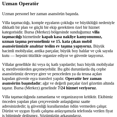
Uzman Operatör
Uzman personel her zaman asansörün başında.
Villa taşımacılığı, komple eşyaların çokluğu ve büyüklüğü nedeniyle
dikkatli bir plan ve güçlü bir ekip gerektiren özel bir hizmet
kategorisidir. Bursa (Merkez) bölgesinde sunduğumuz
villa
taşımacılığı
hizmetinde
kapalı kasa nakliye kamyonumuz,
uzman taşıma personelimiz ve 15. kata çıkan mobil
asansörümüzle anahtar teslim ev taşıma yapıyoruz.
Büyük
hacimli mobilyalar, antika parçalar, büyük boy halılar ve çok sayıda
kutu — hepsini titizlikle organize ediyor ve güvenle taşıyoruz.
Villalar genellikle iki veya üç katlı yapılardır; bazı büyük mobilyalar
iç merdivenlerden geçemeyebilir. Bu gibi durumlarda dış cephe
asansörümüz devreye girer ve penceleden ya da terasa açılan
kapıdan güvenle eşya transferi yapılır.
Operatör her zaman
asansörün başındadır
; ağır ve değerli parçalar özel gözetim altında
taşınır. Bursa (Merkez) genelinde
7/24 hizmet veriyoruz
.
Villa taşımacılığında zamanlama ve organizasyon kritiktir. Ekibimiz
önceden yapılan plan çerçevesinde anlaştığımız saatte
adresinizdedir; iş güvenliği kurallarından ödün vermeden çalışır.
Dürüst ve uygun fiyatlı çalışma anlayışımızla telefonda verilen fiyat
iş bitiminde değişmez. Sözümüzün arkasındayız.