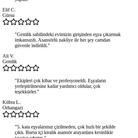
Elif C.
Gürsu
"
Gemlik sahilindeki evimizin girişinden eşya çıkarmak
imkansızdı. Asansörlü nakliye ile her şey camdan
güvenle indirildi.
"
Ali V.
Gemlik
"
Ekipleri çok kibar ve profesyoneldi. Eşyaların
yerleştirilmesine kadar yardımcı oldular, çok
teşekkürler.
"
Kübra L.
Orhangazi
"
5. kata eşyalarımız çizilmeden, çok hızlı bir şekilde
çıktı. Bursa içi kiralık asansör arayanlara kesinlikle
tavsiye ederim.
"