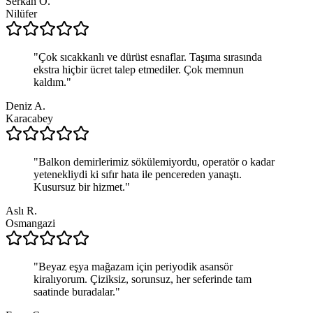
Serkan Ö.
Nilüfer
"
Çok sıcakkanlı ve dürüst esnaflar. Taşıma sırasında
ekstra hiçbir ücret talep etmediler. Çok memnun
kaldım.
"
Deniz A.
Karacabey
"
Balkon demirlerimiz sökülemiyordu, operatör o kadar
yetenekliydi ki sıfır hata ile pencereden yanaştı.
Kusursuz bir hizmet.
"
Aslı R.
Osmangazi
"
Beyaz eşya mağazam için periyodik asansör
kiralıyorum. Çiziksiz, sorunsuz, her seferinde tam
saatinde buradalar.
"