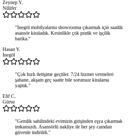
Zeynep Y.
Nilüfer
"
İnegöl mobilyalarını showrooma çıkarmak için saatlik
asansör kiraladık. Kesinlikle çok pratik ve işçilik
harika.
"
Hasan Y.
İnegöl
"
Çok hızlı iletişime geçtiler. 7/24 hizmet vermeleri
şahane, akşam geç saatte bile sorunsuz kiralama
yaptık.
"
Elif C.
Gürsu
"
Gemlik sahilindeki evimizin girişinden eşya çıkarmak
imkansızdı. Asansörlü nakliye ile her şey camdan
güvenle indirildi.
"