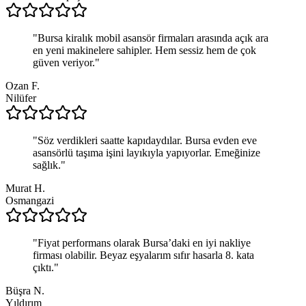
"
Bursa kiralık mobil asansör firmaları arasında açık ara
en yeni makinelere sahipler. Hem sessiz hem de çok
güven veriyor.
"
Ozan F.
Nilüfer
"
Söz verdikleri saatte kapıdaydılar. Bursa evden eve
asansörlü taşıma işini layıkıyla yapıyorlar. Emeğinize
sağlık.
"
Murat H.
Osmangazi
"
Fiyat performans olarak Bursa’daki en iyi nakliye
firması olabilir. Beyaz eşyalarım sıfır hasarla 8. kata
çıktı.
"
Büşra N.
Yıldırım