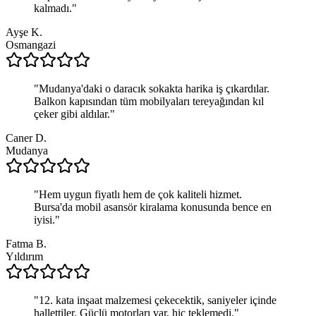
kalmadı.
"
Ayşe K.
Osmangazi
"
Mudanya'daki o daracık sokakta harika iş çıkardılar.
Balkon kapısından tüm mobilyaları tereyağından kıl
çeker gibi aldılar.
"
Caner D.
Mudanya
"
Hem uygun fiyatlı hem de çok kaliteli hizmet.
Bursa'da mobil asansör kiralama konusunda bence en
iyisi.
"
Fatma B.
Yıldırım
"
12. kata inşaat malzemesi çekecektik, saniyeler içinde
hallettiler. Güçlü motorları var, hiç teklemedi.
"