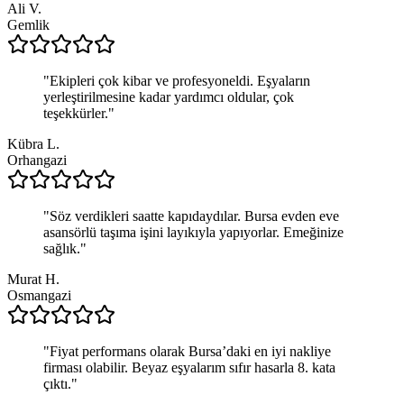
Ali V.
Gemlik
"
Ekipleri çok kibar ve profesyoneldi. Eşyaların
yerleştirilmesine kadar yardımcı oldular, çok
teşekkürler.
"
Kübra L.
Orhangazi
"
Söz verdikleri saatte kapıdaydılar. Bursa evden eve
asansörlü taşıma işini layıkıyla yapıyorlar. Emeğinize
sağlık.
"
Murat H.
Osmangazi
"
Fiyat performans olarak Bursa’daki en iyi nakliye
firması olabilir. Beyaz eşyalarım sıfır hasarla 8. kata
çıktı.
"