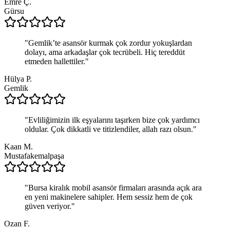
Emre Ç.
Gürsu
"
Gemlik’te asansör kurmak çok zordur yokuşlardan
dolayı, ama arkadaşlar çok tecrübeli. Hiç tereddüt
etmeden hallettiler.
"
Hülya P.
Gemlik
"
Evliliğimizin ilk eşyalarını taşırken bize çok yardımcı
oldular. Çok dikkatli ve titizlendiler, allah razı olsun.
"
Kaan M.
Mustafakemalpaşa
"
Bursa kiralık mobil asansör firmaları arasında açık ara
en yeni makinelere sahipler. Hem sessiz hem de çok
güven veriyor.
"
Ozan F.