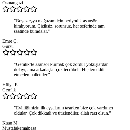
Osmangazi
"
Beyaz eşya mağazam için periyodik asansör
kiralıyorum. Çiziksiz, sorunsuz, her seferinde tam
saatinde buradalar.
"
Emre Ç.
Gürsu
"
Gemlik’te asansör kurmak çok zordur yokuşlardan
dolayı, ama arkadaşlar çok tecrübeli. Hiç tereddüt
etmeden hallettiler.
"
Hülya P.
Gemlik
"
Evliliğimizin ilk eşyalarını taşırken bize çok yardımcı
oldular. Çok dikkatli ve titizlendiler, allah razı olsun.
"
Kaan M.
Mustafakemalpaşa