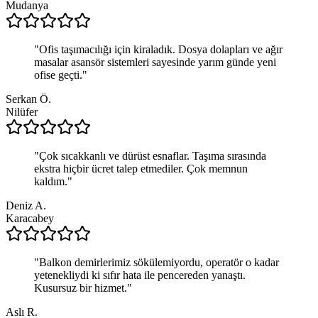
Mudanya
"
Ofis taşımacılığı için kiraladık. Dosya dolapları ve ağır
masalar asansör sistemleri sayesinde yarım günde yeni
ofise geçti.
"
Serkan Ö.
Nilüfer
"
Çok sıcakkanlı ve dürüst esnaflar. Taşıma sırasında
ekstra hiçbir ücret talep etmediler. Çok memnun
kaldım.
"
Deniz A.
Karacabey
"
Balkon demirlerimiz sökülemiyordu, operatör o kadar
yetenekliydi ki sıfır hata ile pencereden yanaştı.
Kusursuz bir hizmet.
"
Aslı R.