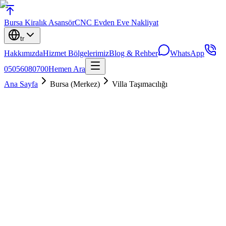
Bursa
Kiralık Asansör
CNC Evden Eve Nakliyat
tr
Hakkımızda
Hizmet Bölgelerimiz
Blog & Rehber
WhatsApp
05056080700
Hemen Ara
Ana Sayfa
Bursa (Merkez)
Villa Taşımacılığı