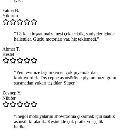
iyisi.
"
Fatma B.
Yıldırım
"
12. kata inşaat malzemesi çekecektik, saniyeler içinde
hallettiler. Güçlü motorları var, hiç teklemedi.
"
Ahmet T.
Kestel
"
Yeni evimize taşınırken en çok piyanolardan
korkuyorduk. Dış cephe asansörüyle piyanomuzu gram
sarsmadan yukarı taşıdılar. Süper.
"
Zeynep Y.
Nilüfer
"
İnegöl mobilyalarını showrooma çıkarmak için saatlik
asansör kiraladık. Kesinlikle çok pratik ve işçilik
harika.
"