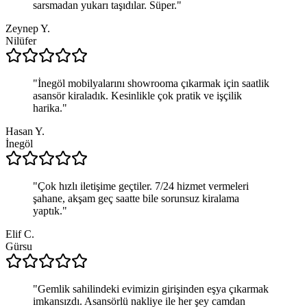
sarsmadan yukarı taşıdılar. Süper.
"
Zeynep Y.
Nilüfer
"
İnegöl mobilyalarını showrooma çıkarmak için saatlik
asansör kiraladık. Kesinlikle çok pratik ve işçilik
harika.
"
Hasan Y.
İnegöl
"
Çok hızlı iletişime geçtiler. 7/24 hizmet vermeleri
şahane, akşam geç saatte bile sorunsuz kiralama
yaptık.
"
Elif C.
Gürsu
"
Gemlik sahilindeki evimizin girişinden eşya çıkarmak
imkansızdı. Asansörlü nakliye ile her şey camdan