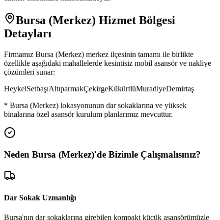
Bursa (Merkez)
Hizmet Bölgesi
Detayları
Firmamız
Bursa (Merkez)
merkez ilçesinin tamamı ile birlikte
özellikle aşağıdaki mahallelerde kesintisiz mobil asansör ve nakliye
çözümleri sunar:
Heykel
Setbaşı
Altıparmak
Çekirge
Kükürtlü
Muradiye
Demirtaş
*
Bursa (Merkez)
lokasyonunun dar sokaklarına ve yüksek
binalarına özel asansör kurulum planlarımız mevcuttur.
Neden
Bursa (Merkez)
'de
Bizimle Çalışmalısınız?
Dar Sokak Uzmanlığı
Bursa'nın dar sokaklarına girebilen kompakt küçük asansörümüzle