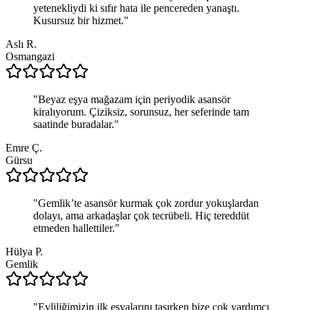
yetenekliydi ki sıfır hata ile pencereden yanaştı.
Kusursuz bir hizmet.
"
Aslı R.
Osmangazi
"
Beyaz eşya mağazam için periyodik asansör
kiralıyorum. Çiziksiz, sorunsuz, her seferinde tam
saatinde buradalar.
"
Emre Ç.
Gürsu
"
Gemlik’te asansör kurmak çok zordur yokuşlardan
dolayı, ama arkadaşlar çok tecrübeli. Hiç tereddüt
etmeden hallettiler.
"
Hülya P.
Gemlik
"
Evliliğimizin ilk eşyalarını taşırken bize çok yardımcı