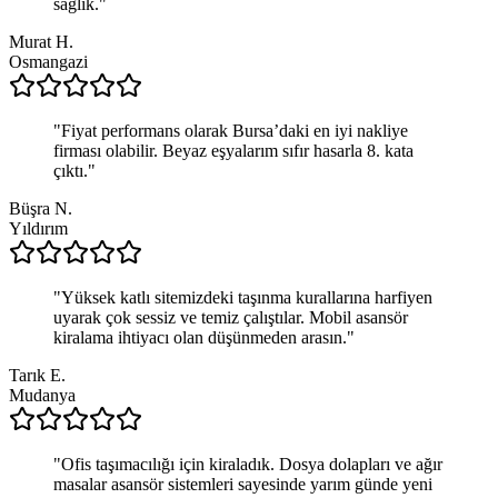
sağlık.
"
Murat H.
Osmangazi
"
Fiyat performans olarak Bursa’daki en iyi nakliye
firması olabilir. Beyaz eşyalarım sıfır hasarla 8. kata
çıktı.
"
Büşra N.
Yıldırım
"
Yüksek katlı sitemizdeki taşınma kurallarına harfiyen
uyarak çok sessiz ve temiz çalıştılar. Mobil asansör
kiralama ihtiyacı olan düşünmeden arasın.
"
Tarık E.
Mudanya
"
Ofis taşımacılığı için kiraladık. Dosya dolapları ve ağır
masalar asansör sistemleri sayesinde yarım günde yeni