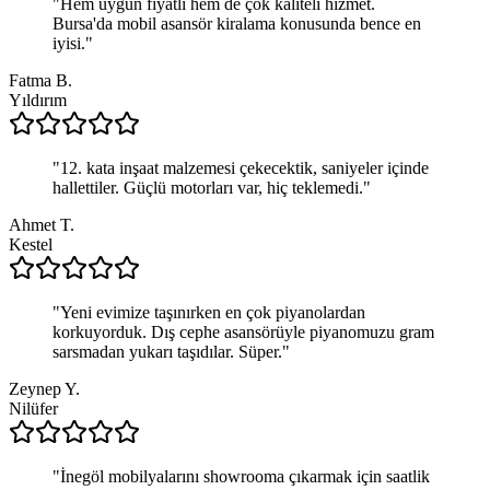
"
Hem uygun fiyatlı hem de çok kaliteli hizmet.
Bursa'da mobil asansör kiralama konusunda bence en
iyisi.
"
Fatma B.
Yıldırım
"
12. kata inşaat malzemesi çekecektik, saniyeler içinde
hallettiler. Güçlü motorları var, hiç teklemedi.
"
Ahmet T.
Kestel
"
Yeni evimize taşınırken en çok piyanolardan
korkuyorduk. Dış cephe asansörüyle piyanomuzu gram
sarsmadan yukarı taşıdılar. Süper.
"
Zeynep Y.
Nilüfer
"
İnegöl mobilyalarını showrooma çıkarmak için saatlik