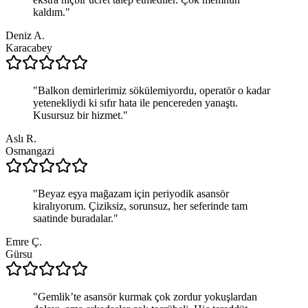
kaldım.
"
Deniz A.
Karacabey
"
Balkon demirlerimiz sökülemiyordu, operatör o kadar
yetenekliydi ki sıfır hata ile pencereden yanaştı.
Kusursuz bir hizmet.
"
Aslı R.
Osmangazi
"
Beyaz eşya mağazam için periyodik asansör
kiralıyorum. Çiziksiz, sorunsuz, her seferinde tam
saatinde buradalar.
"
Emre Ç.
Gürsu
"
Gemlik’te asansör kurmak çok zordur yokuşlardan