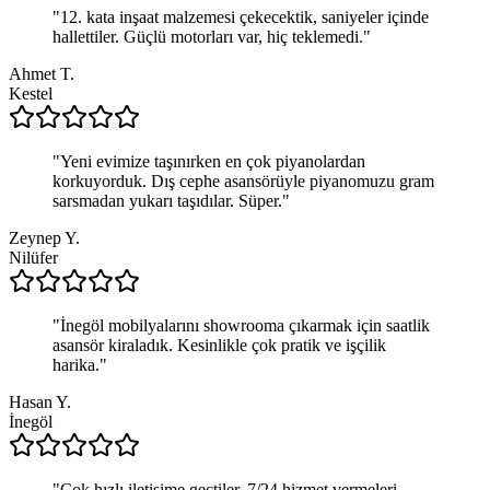
"
12. kata inşaat malzemesi çekecektik, saniyeler içinde
hallettiler. Güçlü motorları var, hiç teklemedi.
"
Ahmet T.
Kestel
"
Yeni evimize taşınırken en çok piyanolardan
korkuyorduk. Dış cephe asansörüyle piyanomuzu gram
sarsmadan yukarı taşıdılar. Süper.
"
Zeynep Y.
Nilüfer
"
İnegöl mobilyalarını showrooma çıkarmak için saatlik
asansör kiraladık. Kesinlikle çok pratik ve işçilik
harika.
"
Hasan Y.
İnegöl
"
Çok hızlı iletişime geçtiler. 7/24 hizmet vermeleri