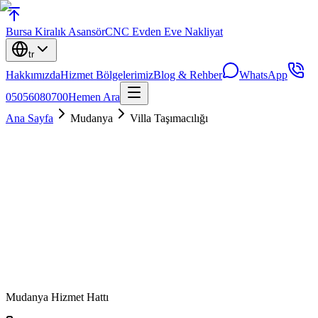
Bursa
Kiralık Asansör
CNC Evden Eve Nakliyat
tr
Hakkımızda
Hizmet Bölgelerimiz
Blog & Rehber
WhatsApp
05056080700
Hemen Ara
Ana Sayfa
Mudanya
Villa Taşımacılığı
Mudanya
Hizmet Hattı