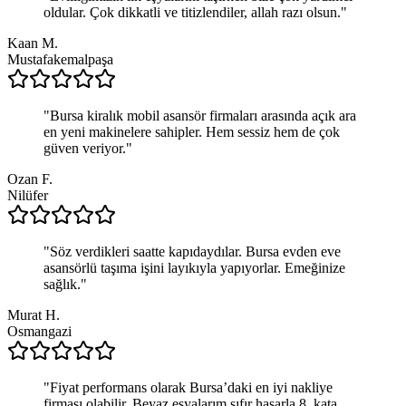
oldular. Çok dikkatli ve titizlendiler, allah razı olsun.
"
Kaan M.
Mustafakemalpaşa
"
Bursa kiralık mobil asansör firmaları arasında açık ara
en yeni makinelere sahipler. Hem sessiz hem de çok
güven veriyor.
"
Ozan F.
Nilüfer
"
Söz verdikleri saatte kapıdaydılar. Bursa evden eve
asansörlü taşıma işini layıkıyla yapıyorlar. Emeğinize
sağlık.
"
Murat H.
Osmangazi
"
Fiyat performans olarak Bursa’daki en iyi nakliye
firması olabilir. Beyaz eşyalarım sıfır hasarla 8. kata