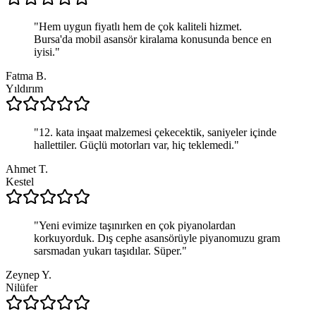
"
Hem uygun fiyatlı hem de çok kaliteli hizmet.
Bursa'da mobil asansör kiralama konusunda bence en
iyisi.
"
Fatma B.
Yıldırım
"
12. kata inşaat malzemesi çekecektik, saniyeler içinde
hallettiler. Güçlü motorları var, hiç teklemedi.
"
Ahmet T.
Kestel
"
Yeni evimize taşınırken en çok piyanolardan
korkuyorduk. Dış cephe asansörüyle piyanomuzu gram
sarsmadan yukarı taşıdılar. Süper.
"
Zeynep Y.
Nilüfer