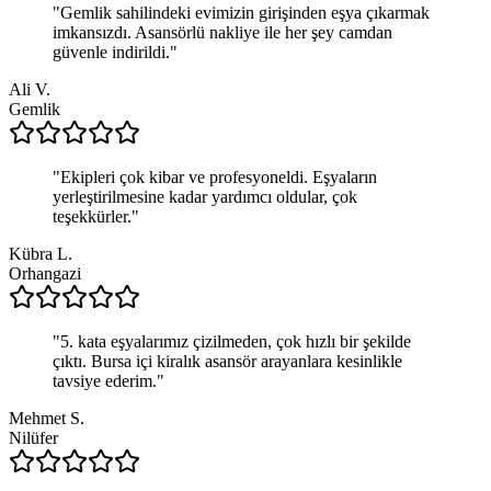
"
Gemlik sahilindeki evimizin girişinden eşya çıkarmak
imkansızdı. Asansörlü nakliye ile her şey camdan
güvenle indirildi.
"
Ali V.
Gemlik
"
Ekipleri çok kibar ve profesyoneldi. Eşyaların
yerleştirilmesine kadar yardımcı oldular, çok
teşekkürler.
"
Kübra L.
Orhangazi
"
5. kata eşyalarımız çizilmeden, çok hızlı bir şekilde
çıktı. Bursa içi kiralık asansör arayanlara kesinlikle
tavsiye ederim.
"
Mehmet S.
Nilüfer