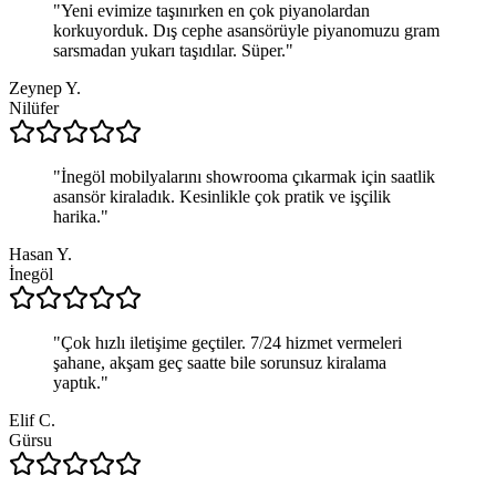
"
Yeni evimize taşınırken en çok piyanolardan
korkuyorduk. Dış cephe asansörüyle piyanomuzu gram
sarsmadan yukarı taşıdılar. Süper.
"
Zeynep Y.
Nilüfer
"
İnegöl mobilyalarını showrooma çıkarmak için saatlik
asansör kiraladık. Kesinlikle çok pratik ve işçilik
harika.
"
Hasan Y.
İnegöl
"
Çok hızlı iletişime geçtiler. 7/24 hizmet vermeleri
şahane, akşam geç saatte bile sorunsuz kiralama
yaptık.
"
Elif C.
Gürsu