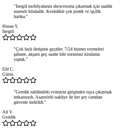
"
İnegöl mobilyalarını showrooma çıkarmak için saatlik
asansör kiraladık. Kesinlikle çok pratik ve işçilik
harika.
"
Hasan Y.
İnegöl
"
Çok hızlı iletişime geçtiler. 7/24 hizmet vermeleri
şahane, akşam geç saatte bile sorunsuz kiralama
yaptık.
"
Elif C.
Gürsu
"
Gemlik sahilindeki evimizin girişinden eşya çıkarmak
imkansızdı. Asansörlü nakliye ile her şey camdan
güvenle indirildi.
"
Ali V.
Gemlik