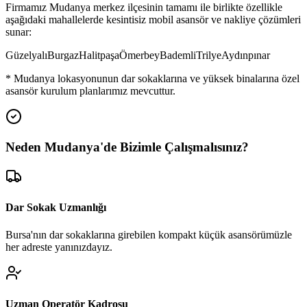
Firmamız
Mudanya
merkez ilçesinin tamamı ile birlikte özellikle
aşağıdaki mahallelerde kesintisiz mobil asansör ve nakliye çözümleri
sunar:
Güzelyalı
Burgaz
Halitpaşa
Ömerbey
Bademli
Trilye
Aydınpınar
*
Mudanya
lokasyonunun dar sokaklarına ve yüksek binalarına özel
asansör kurulum planlarımız mevcuttur.
Neden
Mudanya
'de
Bizimle Çalışmalısınız?
Dar Sokak Uzmanlığı
Bursa'nın dar sokaklarına girebilen kompakt küçük asansörümüzle
her adreste yanınızdayız.
Uzman Operatör Kadrosu