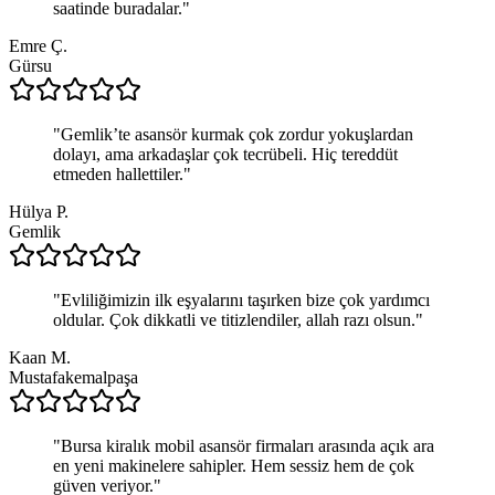
saatinde buradalar.
"
Emre Ç.
Gürsu
"
Gemlik’te asansör kurmak çok zordur yokuşlardan
dolayı, ama arkadaşlar çok tecrübeli. Hiç tereddüt
etmeden hallettiler.
"
Hülya P.
Gemlik
"
Evliliğimizin ilk eşyalarını taşırken bize çok yardımcı
oldular. Çok dikkatli ve titizlendiler, allah razı olsun.
"
Kaan M.
Mustafakemalpaşa
"
Bursa kiralık mobil asansör firmaları arasında açık ara
en yeni makinelere sahipler. Hem sessiz hem de çok
güven veriyor.
"