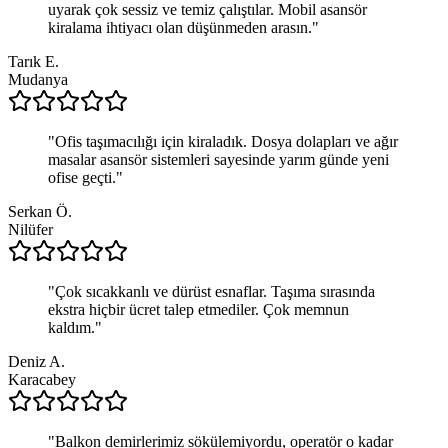
uyarak çok sessiz ve temiz çalıştılar. Mobil asansör
kiralama ihtiyacı olan düşünmeden arasın.
"
Tarık E.
Mudanya
"
Ofis taşımacılığı için kiraladık. Dosya dolapları ve ağır
masalar asansör sistemleri sayesinde yarım günde yeni
ofise geçti.
"
Serkan Ö.
Nilüfer
"
Çok sıcakkanlı ve dürüst esnaflar. Taşıma sırasında
ekstra hiçbir ücret talep etmediler. Çok memnun
kaldım.
"
Deniz A.
Karacabey
"
Balkon demirlerimiz sökülemiyordu, operatör o kadar