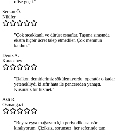
ofise geçti.
"
Serkan Ö.
Nilüfer
"
Çok sıcakkanlı ve dürüst esnaflar. Taşıma sırasında
ekstra hiçbir ücret talep etmediler. Çok memnun
kaldım.
"
Deniz A.
Karacabey
"
Balkon demirlerimiz sökülemiyordu, operatör o kadar
yetenekliydi ki sıfır hata ile pencereden yanaştı.
Kusursuz bir hizmet.
"
Aslı R.
Osmangazi
"
Beyaz eşya mağazam için periyodik asansör
kiralıyorum. Çiziksiz, sorunsuz, her seferinde tam