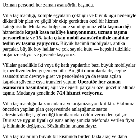
Uzman personel her zaman asansörün başında.
Villa taşımacılığı, komple eşyaların çokluğu ve büyüklüğü nedeniyle
dikkatli bir plan ve güçlü bir ekip gerektiren özel bir hizmet
kategorisidir. Mudanya bölgesinde sunduğumuz
villa taşımacılığı
hizmetinde
kapalı kasa nakliye kamyonumuz, uzman taşıma
personelimiz ve 15. kata çıkan mobil asansörümüzle anahtar
teslim ev taşıma yapıyoruz.
Büyük hacimli mobilyalar, antika
parçalar, büyük boy halılar ve çok sayıda kutu — hepsini titizlikle
organize ediyor ve güvenle taşıyoruz.
Villalar genellikle iki veya üç katlı yapılardır; bazı büyük mobilyalar
iç merdivenlerden geçemeyebilir. Bu gibi durumlarda dış cephe
asansörümüz devreye girer ve penceleden ya da terasa açılan
kapıdan güvenle eşya transferi yapılır.
Operatör her zaman
asansörün başındadır
; ağır ve değerli parçalar özel gözetim altında
taşınır. Mudanya genelinde
7/24 hizmet veriyoruz
.
Villa taşımacılığında zamanlama ve organizasyon kritiktir. Ekibimiz
önceden yapılan plan çerçevesinde anlaştığımız saatte
adresinizdedir; iş güvenliği kurallarından ödün vermeden çalışır.
Dürüst ve uygun fiyatlı çalışma anlayışımızla telefonda verilen fiyat
iş bitiminde değişmez. Sözümüzün arkasındayız.
Villa taşımalarının büyük bir kısmında birden fazla araç ve daha