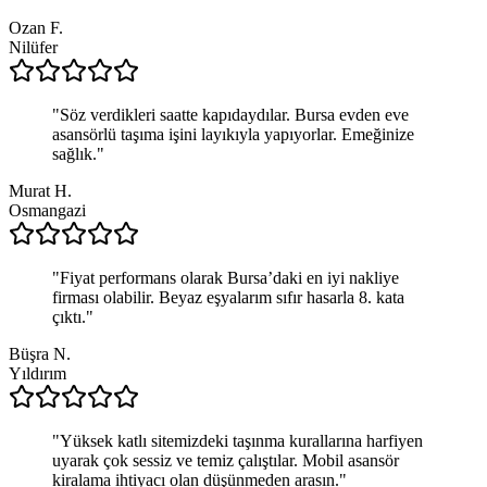
Ozan F.
Nilüfer
"
Söz verdikleri saatte kapıdaydılar. Bursa evden eve
asansörlü taşıma işini layıkıyla yapıyorlar. Emeğinize
sağlık.
"
Murat H.
Osmangazi
"
Fiyat performans olarak Bursa’daki en iyi nakliye
firması olabilir. Beyaz eşyalarım sıfır hasarla 8. kata
çıktı.
"
Büşra N.
Yıldırım
"
Yüksek katlı sitemizdeki taşınma kurallarına harfiyen
uyarak çok sessiz ve temiz çalıştılar. Mobil asansör
kiralama ihtiyacı olan düşünmeden arasın.
"