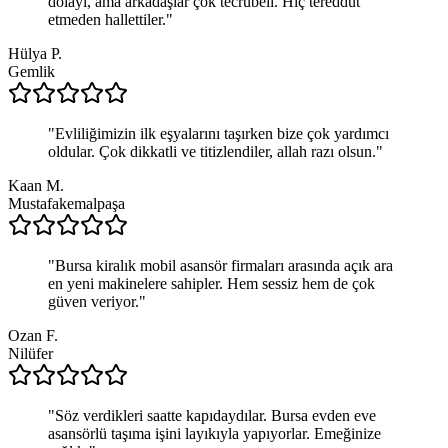
dolayı, ama arkadaşlar çok tecrübeli. Hiç tereddüt
etmeden hallettiler.
"
Hülya P.
Gemlik
"
Evliliğimizin ilk eşyalarını taşırken bize çok yardımcı
oldular. Çok dikkatli ve titizlendiler, allah razı olsun.
"
Kaan M.
Mustafakemalpaşa
"
Bursa kiralık mobil asansör firmaları arasında açık ara
en yeni makinelere sahipler. Hem sessiz hem de çok
güven veriyor.
"
Ozan F.
Nilüfer
"
Söz verdikleri saatte kapıdaydılar. Bursa evden eve
asansörlü taşıma işini layıkıyla yapıyorlar. Emeğinize