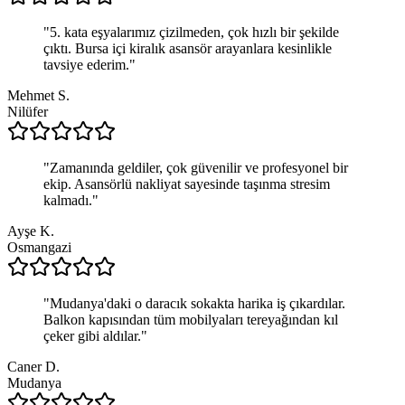
"
5. kata eşyalarımız çizilmeden, çok hızlı bir şekilde
çıktı. Bursa içi kiralık asansör arayanlara kesinlikle
tavsiye ederim.
"
Mehmet S.
Nilüfer
"
Zamanında geldiler, çok güvenilir ve profesyonel bir
ekip. Asansörlü nakliyat sayesinde taşınma stresim
kalmadı.
"
Ayşe K.
Osmangazi
"
Mudanya'daki o daracık sokakta harika iş çıkardılar.
Balkon kapısından tüm mobilyaları tereyağından kıl
çeker gibi aldılar.
"
Caner D.
Mudanya