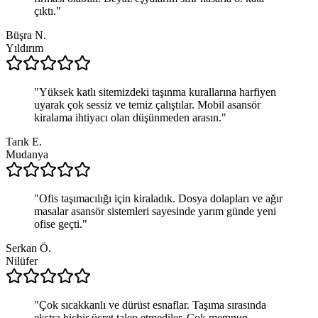
çıktı.
"
Büşra N.
Yıldırım
"
Yüksek katlı sitemizdeki taşınma kurallarına harfiyen
uyarak çok sessiz ve temiz çalıştılar. Mobil asansör
kiralama ihtiyacı olan düşünmeden arasın.
"
Tarık E.
Mudanya
"
Ofis taşımacılığı için kiraladık. Dosya dolapları ve ağır
masalar asansör sistemleri sayesinde yarım günde yeni
ofise geçti.
"
Serkan Ö.
Nilüfer
"
Çok sıcakkanlı ve dürüst esnaflar. Taşıma sırasında
ekstra hiçbir ücret talep etmediler. Çok memnun