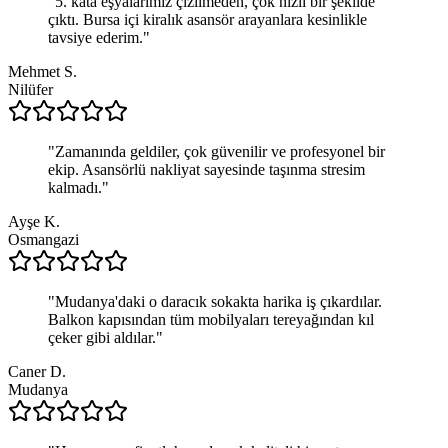
"
5. kata eşyalarımız çizilmeden, çok hızlı bir şekilde
çıktı. Bursa içi kiralık asansör arayanlara kesinlikle
tavsiye ederim.
"
Mehmet S.
Nilüfer
"
Zamanında geldiler, çok güvenilir ve profesyonel bir
ekip. Asansörlü nakliyat sayesinde taşınma stresim
kalmadı.
"
Ayşe K.
Osmangazi
"
Mudanya'daki o daracık sokakta harika iş çıkardılar.
Balkon kapısından tüm mobilyaları tereyağından kıl
çeker gibi aldılar.
"
Caner D.
Mudanya