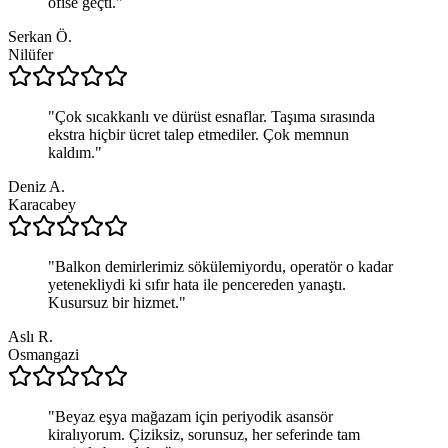
ofise geçti.
"
Serkan Ö.
Nilüfer
"
Çok sıcakkanlı ve dürüst esnaflar. Taşıma sırasında
ekstra hiçbir ücret talep etmediler. Çok memnun
kaldım.
"
Deniz A.
Karacabey
"
Balkon demirlerimiz sökülemiyordu, operatör o kadar
yetenekliydi ki sıfır hata ile pencereden yanaştı.
Kusursuz bir hizmet.
"
Aslı R.
Osmangazi
"
Beyaz eşya mağazam için periyodik asansör
kiralıyorum. Çiziksiz, sorunsuz, her seferinde tam