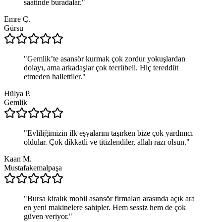
saatinde buradalar.
"
Emre Ç.
Gürsu
"
Gemlik’te asansör kurmak çok zordur yokuşlardan
dolayı, ama arkadaşlar çok tecrübeli. Hiç tereddüt
etmeden hallettiler.
"
Hülya P.
Gemlik
"
Evliliğimizin ilk eşyalarını taşırken bize çok yardımcı
oldular. Çok dikkatli ve titizlendiler, allah razı olsun.
"
Kaan M.
Mustafakemalpaşa
"
Bursa kiralık mobil asansör firmaları arasında açık ara
en yeni makinelere sahipler. Hem sessiz hem de çok
güven veriyor.
"