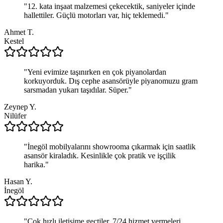
"
12. kata inşaat malzemesi çekecektik, saniyeler içinde
hallettiler. Güçlü motorları var, hiç teklemedi.
"
Ahmet T.
Kestel
"
Yeni evimize taşınırken en çok piyanolardan
korkuyorduk. Dış cephe asansörüyle piyanomuzu gram
sarsmadan yukarı taşıdılar. Süper.
"
Zeynep Y.
Nilüfer
"
İnegöl mobilyalarını showrooma çıkarmak için saatlik
asansör kiraladık. Kesinlikle çok pratik ve işçilik
harika.
"
Hasan Y.
İnegöl
"
Çok hızlı iletişime geçtiler. 7/24 hizmet vermeleri