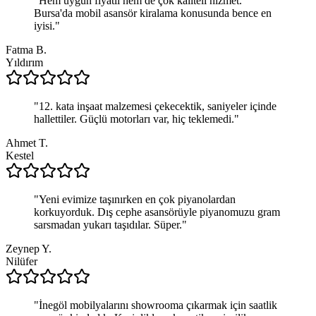
"
Hem uygun fiyatlı hem de çok kaliteli hizmet.
Bursa'da mobil asansör kiralama konusunda bence en
iyisi.
"
Fatma B.
Yıldırım
"
12. kata inşaat malzemesi çekecektik, saniyeler içinde
hallettiler. Güçlü motorları var, hiç teklemedi.
"
Ahmet T.
Kestel
"
Yeni evimize taşınırken en çok piyanolardan
korkuyorduk. Dış cephe asansörüyle piyanomuzu gram
sarsmadan yukarı taşıdılar. Süper.
"
Zeynep Y.
Nilüfer
"
İnegöl mobilyalarını showrooma çıkarmak için saatlik