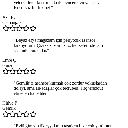
yetenekliydi ki sıfır hata ile pencereden yanaştı.
Kusursuz bir hizmet.
"
Aslı R.
Osmangazi
"
Beyaz eşya mağazam için periyodik asansör
kiralıyorum. Çiziksiz, sorunsuz, her seferinde tam
saatinde buradalar.
"
Emre Ç.
Gürsu
"
Gemlik’te asansör kurmak çok zordur yokuşlardan
dolayı, ama arkadaşlar çok tecrübeli. Hiç tereddüt
etmeden hallettiler.
"
Hülya P.
Gemlik
"
Evliliğimizin ilk eşyalarını taşırken bize çok yardımcı