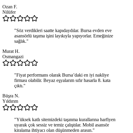
Ozan F.
Nilüfer
"
Söz verdikleri saatte kapıdaydılar. Bursa evden eve
asansörlü taşıma işini layıkıyla yapıyorlar. Emeğinize
sağlık.
"
Murat H.
Osmangazi
"
Fiyat performans olarak Bursa’daki en iyi nakliye
firması olabilir. Beyaz eşyalarım sıfır hasarla 8. kata
çıktı.
"
Büşra N.
Yıldırım
"
Yüksek katlı sitemizdeki taşınma kurallarına harfiyen
uyarak çok sessiz ve temiz çalıştılar. Mobil asansör
kiralama ihtiyacı olan düşünmeden arasın.
"