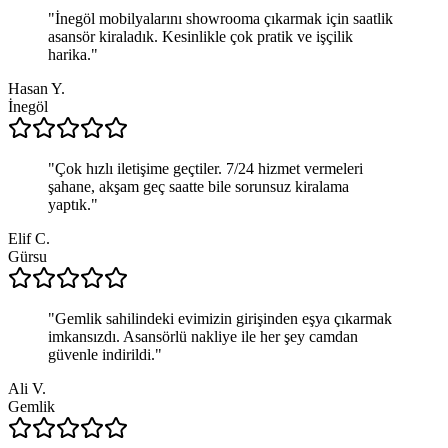
"
İnegöl mobilyalarını showrooma çıkarmak için saatlik
asansör kiraladık. Kesinlikle çok pratik ve işçilik
harika.
"
Hasan Y.
İnegöl
"
Çok hızlı iletişime geçtiler. 7/24 hizmet vermeleri
şahane, akşam geç saatte bile sorunsuz kiralama
yaptık.
"
Elif C.
Gürsu
"
Gemlik sahilindeki evimizin girişinden eşya çıkarmak
imkansızdı. Asansörlü nakliye ile her şey camdan
güvenle indirildi.
"
Ali V.
Gemlik