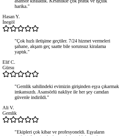
asansör kiraladık. Kesinlikle çok pratik ve işçilik
harika.
"
Hasan Y.
İnegöl
"
Çok hızlı iletişime geçtiler. 7/24 hizmet vermeleri
şahane, akşam geç saatte bile sorunsuz kiralama
yaptık.
"
Elif C.
Gürsu
"
Gemlik sahilindeki evimizin girişinden eşya çıkarmak
imkansızdı. Asansörlü nakliye ile her şey camdan
güvenle indirildi.
"
Ali V.
Gemlik
"
Ekipleri çok kibar ve profesyoneldi. Eşyaların