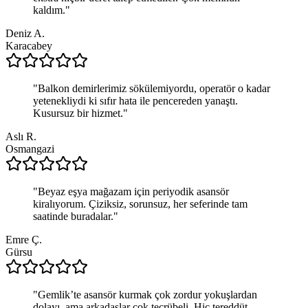
kaldım.
"
Deniz A.
Karacabey
"
Balkon demirlerimiz sökülemiyordu, operatör o kadar
yetenekliydi ki sıfır hata ile pencereden yanaştı.
Kusursuz bir hizmet.
"
Aslı R.
Osmangazi
"
Beyaz eşya mağazam için periyodik asansör
kiralıyorum. Çiziksiz, sorunsuz, her seferinde tam
saatinde buradalar.
"
Emre Ç.
Gürsu
"
Gemlik’te asansör kurmak çok zordur yokuşlardan
dolayı, ama arkadaşlar çok tecrübeli. Hiç tereddüt