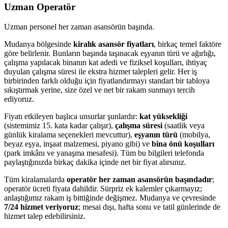
Uzman Operatör
Uzman personel her zaman asansörün başında.
Mudanya bölgesinde
kiralık asansör fiyatları
, birkaç temel faktöre
göre belirlenir. Bunların başında taşınacak eşyanın türü ve ağırlığı,
çalışma yapılacak binanın kat adedi ve fiziksel koşulları, ihtiyaç
duyulan çalışma süresi ile ekstra hizmet talepleri gelir. Her iş
birbirinden farklı olduğu için fiyatlandırmayı standart bir tabloya
sıkıştırmak yerine, size özel ve net bir rakam sunmayı tercih
ediyoruz.
Fiyatı etkileyen başlıca unsurlar şunlardır:
kat yüksekliği
(sistemimiz 15. kata kadar çalışır),
çalışma süresi
(saatlik veya
günlük kiralama seçenekleri mevcuttur),
eşyanın türü
(mobilya,
beyaz eşya, inşaat malzemesi, piyano gibi) ve
bina önü koşulları
(park imkânı ve yanaşma mesafesi). Tüm bu bilgileri telefonda
paylaştığınızda birkaç dakika içinde net bir fiyat alırsınız.
Tüm kiralamalarda
operatör her zaman asansörün başındadır
;
operatör ücreti fiyata dahildir. Sürpriz ek kalemler çıkarmayız;
anlaştığımız rakam iş bittiğinde değişmez. Mudanya ve çevresinde
7/24 hizmet veriyoruz
; mesai dışı, hafta sonu ve tatil günlerinde de
hizmet talep edebilirsiniz.