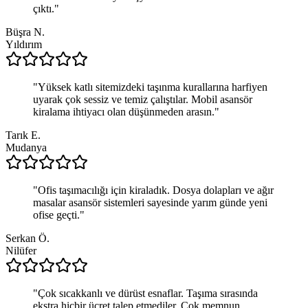
çıktı.
"
Büşra N.
Yıldırım
"
Yüksek katlı sitemizdeki taşınma kurallarına harfiyen
uyarak çok sessiz ve temiz çalıştılar. Mobil asansör
kiralama ihtiyacı olan düşünmeden arasın.
"
Tarık E.
Mudanya
"
Ofis taşımacılığı için kiraladık. Dosya dolapları ve ağır
masalar asansör sistemleri sayesinde yarım günde yeni
ofise geçti.
"
Serkan Ö.
Nilüfer
"
Çok sıcakkanlı ve dürüst esnaflar. Taşıma sırasında
ekstra hiçbir ücret talep etmediler. Çok memnun