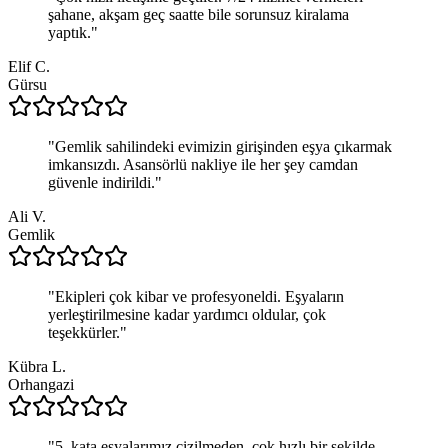
şahane, akşam geç saatte bile sorunsuz kiralama
yaptık.
"
Elif C.
Gürsu
"
Gemlik sahilindeki evimizin girişinden eşya çıkarmak
imkansızdı. Asansörlü nakliye ile her şey camdan
güvenle indirildi.
"
Ali V.
Gemlik
"
Ekipleri çok kibar ve profesyoneldi. Eşyaların
yerleştirilmesine kadar yardımcı oldular, çok
teşekkürler.
"
Kübra L.
Orhangazi
"
5. kata eşyalarımız çizilmeden, çok hızlı bir şekilde