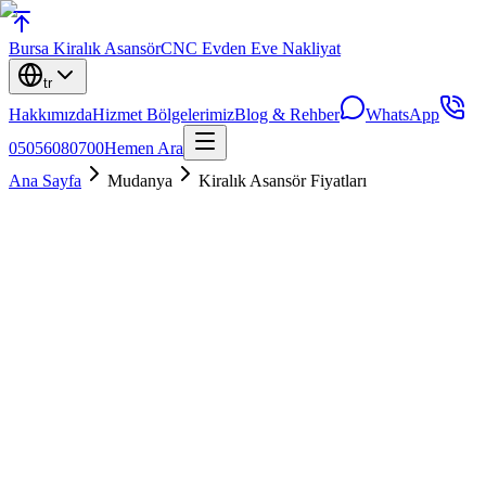
Bursa
Kiralık Asansör
CNC Evden Eve Nakliyat
tr
Hakkımızda
Hizmet Bölgelerimiz
Blog & Rehber
WhatsApp
05056080700
Hemen Ara
Ana Sayfa
Mudanya
Kiralık Asansör Fiyatları