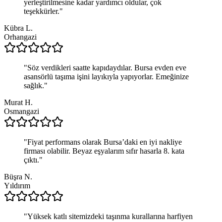
yerleştirilmesine kadar yardımcı oldular, çok
teşekkürler.
"
Kübra L.
Orhangazi
"
Söz verdikleri saatte kapıdaydılar. Bursa evden eve
asansörlü taşıma işini layıkıyla yapıyorlar. Emeğinize
sağlık.
"
Murat H.
Osmangazi
"
Fiyat performans olarak Bursa’daki en iyi nakliye
firması olabilir. Beyaz eşyalarım sıfır hasarla 8. kata
çıktı.
"
Büşra N.
Yıldırım
"
Yüksek katlı sitemizdeki taşınma kurallarına harfiyen