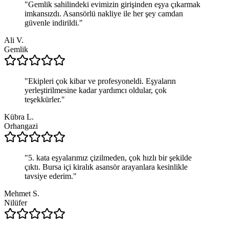
"
Gemlik sahilindeki evimizin girişinden eşya çıkarmak
imkansızdı. Asansörlü nakliye ile her şey camdan
güvenle indirildi.
"
Ali V.
Gemlik
"
Ekipleri çok kibar ve profesyoneldi. Eşyaların
yerleştirilmesine kadar yardımcı oldular, çok
teşekkürler.
"
Kübra L.
Orhangazi
"
5. kata eşyalarımız çizilmeden, çok hızlı bir şekilde
çıktı. Bursa içi kiralık asansör arayanlara kesinlikle
tavsiye ederim.
"
Mehmet S.
Nilüfer