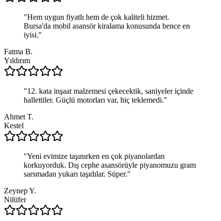
"
Hem uygun fiyatlı hem de çok kaliteli hizmet.
Bursa'da mobil asansör kiralama konusunda bence en
iyisi.
"
Fatma B.
Yıldırım
"
12. kata inşaat malzemesi çekecektik, saniyeler içinde
hallettiler. Güçlü motorları var, hiç teklemedi.
"
Ahmet T.
Kestel
"
Yeni evimize taşınırken en çok piyanolardan
korkuyorduk. Dış cephe asansörüyle piyanomuzu gram
sarsmadan yukarı taşıdılar. Süper.
"
Zeynep Y.
Nilüfer