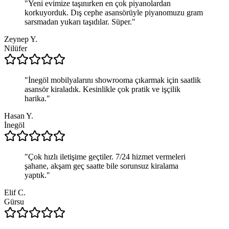
"
Yeni evimize taşınırken en çok piyanolardan
korkuyorduk. Dış cephe asansörüyle piyanomuzu gram
sarsmadan yukarı taşıdılar. Süper.
"
Zeynep Y.
Nilüfer
"
İnegöl mobilyalarını showrooma çıkarmak için saatlik
asansör kiraladık. Kesinlikle çok pratik ve işçilik
harika.
"
Hasan Y.
İnegöl
"
Çok hızlı iletişime geçtiler. 7/24 hizmet vermeleri
şahane, akşam geç saatte bile sorunsuz kiralama
yaptık.
"
Elif C.
Gürsu