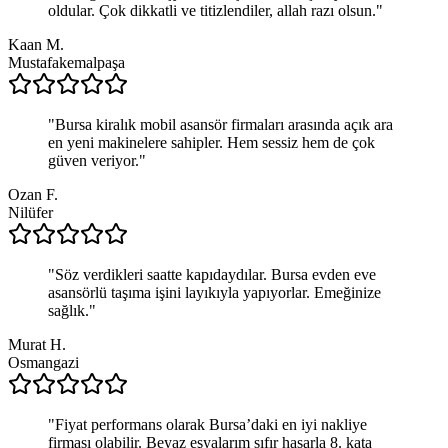
oldular. Çok dikkatli ve titizlendiler, allah razı olsun.
"
Kaan M.
Mustafakemalpaşa
"
Bursa kiralık mobil asansör firmaları arasında açık ara
en yeni makinelere sahipler. Hem sessiz hem de çok
güven veriyor.
"
Ozan F.
Nilüfer
"
Söz verdikleri saatte kapıdaydılar. Bursa evden eve
asansörlü taşıma işini layıkıyla yapıyorlar. Emeğinize
sağlık.
"
Murat H.
Osmangazi
"
Fiyat performans olarak Bursa’daki en iyi nakliye
firması olabilir. Beyaz eşyalarım sıfır hasarla 8. kata