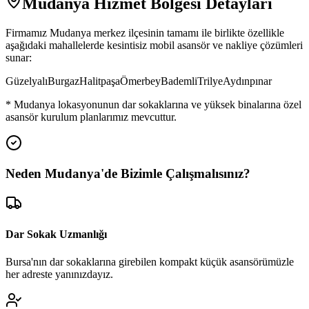
Mudanya
Hizmet Bölgesi Detayları
Firmamız
Mudanya
merkez ilçesinin tamamı ile birlikte özellikle
aşağıdaki mahallelerde kesintisiz mobil asansör ve nakliye çözümleri
sunar:
Güzelyalı
Burgaz
Halitpaşa
Ömerbey
Bademli
Trilye
Aydınpınar
*
Mudanya
lokasyonunun dar sokaklarına ve yüksek binalarına özel
asansör kurulum planlarımız mevcuttur.
Neden
Mudanya
'de
Bizimle Çalışmalısınız?
Dar Sokak Uzmanlığı
Bursa'nın dar sokaklarına girebilen kompakt küçük asansörümüzle
her adreste yanınızdayız.