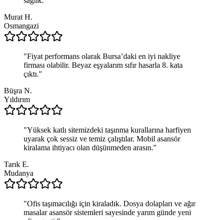
sağlık.
"
Murat H.
Osmangazi
"
Fiyat performans olarak Bursa’daki en iyi nakliye
firması olabilir. Beyaz eşyalarım sıfır hasarla 8. kata
çıktı.
"
Büşra N.
Yıldırım
"
Yüksek katlı sitemizdeki taşınma kurallarına harfiyen
uyarak çok sessiz ve temiz çalıştılar. Mobil asansör
kiralama ihtiyacı olan düşünmeden arasın.
"
Tarık E.
Mudanya
"
Ofis taşımacılığı için kiraladık. Dosya dolapları ve ağır
masalar asansör sistemleri sayesinde yarım günde yeni