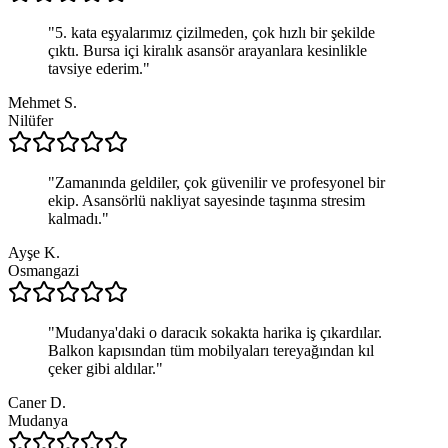
"
5. kata eşyalarımız çizilmeden, çok hızlı bir şekilde
çıktı. Bursa içi kiralık asansör arayanlara kesinlikle
tavsiye ederim.
"
Mehmet S.
Nilüfer
"
Zamanında geldiler, çok güvenilir ve profesyonel bir
ekip. Asansörlü nakliyat sayesinde taşınma stresim
kalmadı.
"
Ayşe K.
Osmangazi
"
Mudanya'daki o daracık sokakta harika iş çıkardılar.
Balkon kapısından tüm mobilyaları tereyağından kıl
çeker gibi aldılar.
"
Caner D.
Mudanya