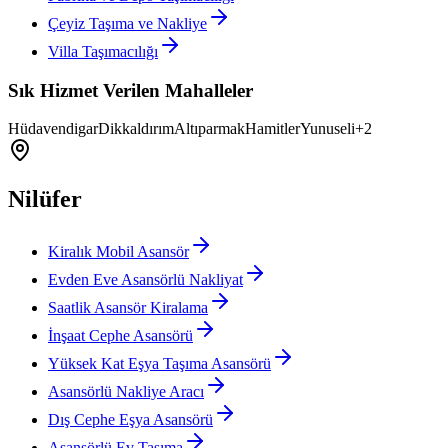
Çeyiz Taşıma ve Nakliye
Villa Taşımacılığı
Sık Hizmet Verilen Mahalleler
Hüdavendigar
Dikkaldırım
Altıparmak
Hamitler
Yunuseli
+
2
Nilüfer
Kiralık Mobil Asansör
Evden Eve Asansörlü Nakliyat
Saatlik Asansör Kiralama
İnşaat Cephe Asansörü
Yüksek Kat Eşya Taşıma Asansörü
Asansörlü Nakliye Aracı
Dış Cephe Eşya Asansörü
Asansörlü Ev Taşıma