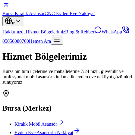
Bursa
Kiralık Asansör
CNC Evden Eve Nakliyat
tr
Hakkımızda
Hizmet Bölgelerimiz
Blog & Rehber
WhatsApp
05056080700
Hemen Ara
Hizmet
Bölgelerimiz
Bursa'nın tüm ilçelerine ve mahallelerine 7/24 hızlı, güvenilir ve
profesyonel mobil asansör kiralama ile evden eve nakliyat çözümleri
sunuyoruz.
Bursa (Merkez)
Kiralık Mobil Asansör
Evden Eve Asansörlü Nakliyat