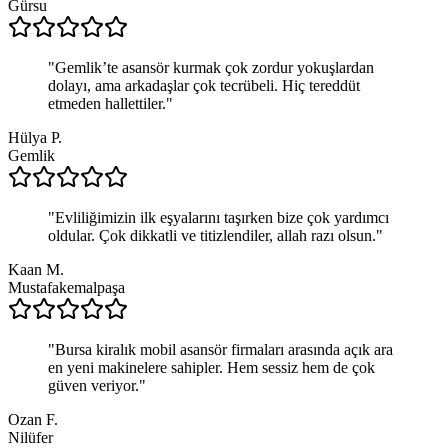
Gürsu
"
Gemlik’te asansör kurmak çok zordur yokuşlardan
dolayı, ama arkadaşlar çok tecrübeli. Hiç tereddüt
etmeden hallettiler.
"
Hülya P.
Gemlik
"
Evliliğimizin ilk eşyalarını taşırken bize çok yardımcı
oldular. Çok dikkatli ve titizlendiler, allah razı olsun.
"
Kaan M.
Mustafakemalpaşa
"
Bursa kiralık mobil asansör firmaları arasında açık ara
en yeni makinelere sahipler. Hem sessiz hem de çok
güven veriyor.
"
Ozan F.
Nilüfer