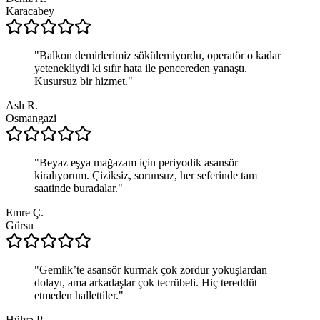
Karacabey
"
Balkon demirlerimiz sökülemiyordu, operatör o kadar
yetenekliydi ki sıfır hata ile pencereden yanaştı.
Kusursuz bir hizmet.
"
Aslı R.
Osmangazi
"
Beyaz eşya mağazam için periyodik asansör
kiralıyorum. Çiziksiz, sorunsuz, her seferinde tam
saatinde buradalar.
"
Emre Ç.
Gürsu
"
Gemlik’te asansör kurmak çok zordur yokuşlardan
dolayı, ama arkadaşlar çok tecrübeli. Hiç tereddüt
etmeden hallettiler.
"
Hülya P.