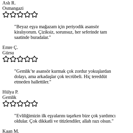
Aslı R.
Osmangazi
"
Beyaz eşya mağazam için periyodik asansör
kiralıyorum. Çiziksiz, sorunsuz, her seferinde tam
saatinde buradalar.
"
Emre Ç.
Gürsu
"
Gemlik’te asansör kurmak çok zordur yokuşlardan
dolayı, ama arkadaşlar çok tecrübeli. Hiç tereddüt
etmeden hallettiler.
"
Hülya P.
Gemlik
"
Evliliğimizin ilk eşyalarını taşırken bize çok yardımcı
oldular. Çok dikkatli ve titizlendiler, allah razı olsun.
"
Kaan M.