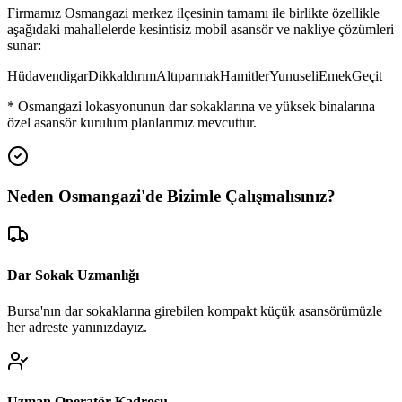
Firmamız
Osmangazi
merkez ilçesinin tamamı ile birlikte özellikle
aşağıdaki mahallelerde kesintisiz mobil asansör ve nakliye çözümleri
sunar:
Hüdavendigar
Dikkaldırım
Altıparmak
Hamitler
Yunuseli
Emek
Geçit
*
Osmangazi
lokasyonunun dar sokaklarına ve yüksek binalarına
özel asansör kurulum planlarımız mevcuttur.
Neden
Osmangazi
'de
Bizimle Çalışmalısınız?
Dar Sokak Uzmanlığı
Bursa'nın dar sokaklarına girebilen kompakt küçük asansörümüzle
her adreste yanınızdayız.
Uzman Operatör Kadrosu