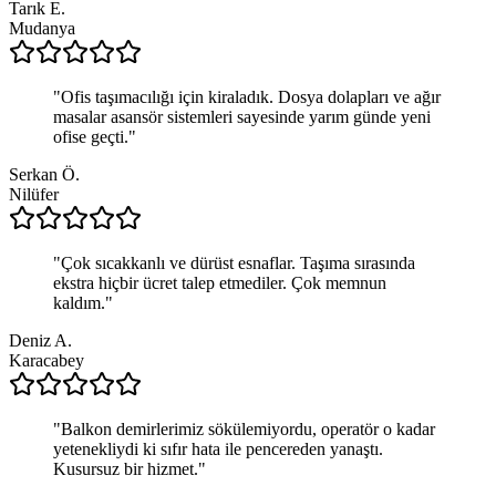
Tarık E.
Mudanya
"
Ofis taşımacılığı için kiraladık. Dosya dolapları ve ağır
masalar asansör sistemleri sayesinde yarım günde yeni
ofise geçti.
"
Serkan Ö.
Nilüfer
"
Çok sıcakkanlı ve dürüst esnaflar. Taşıma sırasında
ekstra hiçbir ücret talep etmediler. Çok memnun
kaldım.
"
Deniz A.
Karacabey
"
Balkon demirlerimiz sökülemiyordu, operatör o kadar
yetenekliydi ki sıfır hata ile pencereden yanaştı.
Kusursuz bir hizmet.
"