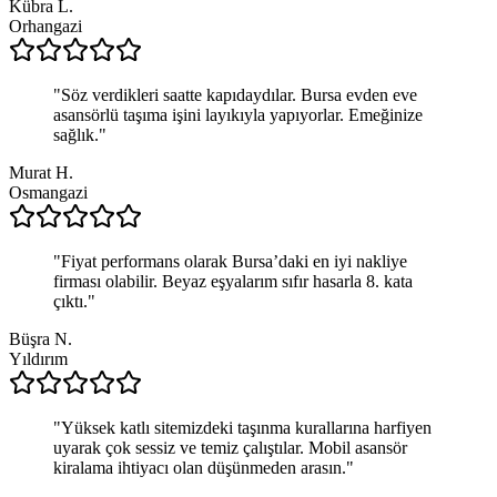
Kübra L.
Orhangazi
"
Söz verdikleri saatte kapıdaydılar. Bursa evden eve
asansörlü taşıma işini layıkıyla yapıyorlar. Emeğinize
sağlık.
"
Murat H.
Osmangazi
"
Fiyat performans olarak Bursa’daki en iyi nakliye
firması olabilir. Beyaz eşyalarım sıfır hasarla 8. kata
çıktı.
"
Büşra N.
Yıldırım
"
Yüksek katlı sitemizdeki taşınma kurallarına harfiyen
uyarak çok sessiz ve temiz çalıştılar. Mobil asansör
kiralama ihtiyacı olan düşünmeden arasın.
"