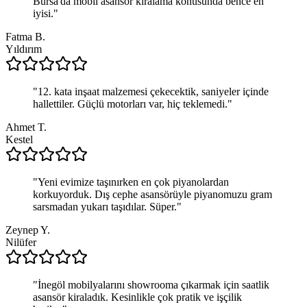
Bursa'da mobil asansör kiralama konusunda bence en
iyisi.
"
Fatma B.
Yıldırım
"
12. kata inşaat malzemesi çekecektik, saniyeler içinde
hallettiler. Güçlü motorları var, hiç teklemedi.
"
Ahmet T.
Kestel
"
Yeni evimize taşınırken en çok piyanolardan
korkuyorduk. Dış cephe asansörüyle piyanomuzu gram
sarsmadan yukarı taşıdılar. Süper.
"
Zeynep Y.
Nilüfer
"
İnegöl mobilyalarını showrooma çıkarmak için saatlik
asansör kiraladık. Kesinlikle çok pratik ve işçilik