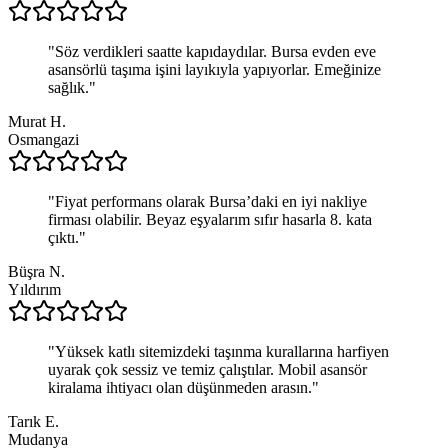
"
Söz verdikleri saatte kapıdaydılar. Bursa evden eve
asansörlü taşıma işini layıkıyla yapıyorlar. Emeğinize
sağlık.
"
Murat H.
Osmangazi
"
Fiyat performans olarak Bursa’daki en iyi nakliye
firması olabilir. Beyaz eşyalarım sıfır hasarla 8. kata
çıktı.
"
Büşra N.
Yıldırım
"
Yüksek katlı sitemizdeki taşınma kurallarına harfiyen
uyarak çok sessiz ve temiz çalıştılar. Mobil asansör
kiralama ihtiyacı olan düşünmeden arasın.
"
Tarık E.
Mudanya