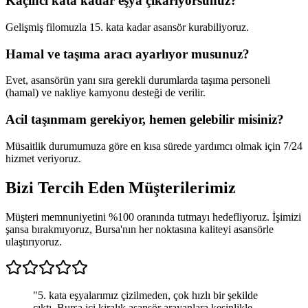
Kaçıncı kata kadar eşya çıkarıyorsunuz?
Gelişmiş filomuzla 15. kata kadar asansör kurabiliyoruz.
Hamal ve taşıma aracı ayarlıyor musunuz?
Evet, asansörün yanı sıra gerekli durumlarda taşıma personeli
(hamal) ve nakliye kamyonu desteği de verilir.
Acil taşınmam gerekiyor, hemen gelebilir misiniz?
Müsaitlik durumumuza göre en kısa sürede yardımcı olmak için 7/24
hizmet veriyoruz.
Bizi Tercih Eden
Müşterilerimiz
Müşteri memnuniyetini %100 oranında tutmayı hedefliyoruz. İşimizi
şansa bırakmıyoruz, Bursa'nın her noktasına kaliteyi asansörle
ulaştırıyoruz.
"
5. kata eşyalarımız çizilmeden, çok hızlı bir şekilde
çıktı. Bursa içi kiralık asansör arayanlara kesinlikle