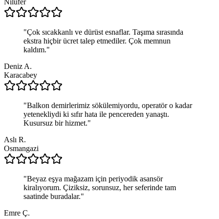
Nilüfer
"
Çok sıcakkanlı ve dürüst esnaflar. Taşıma sırasında
ekstra hiçbir ücret talep etmediler. Çok memnun
kaldım.
"
Deniz A.
Karacabey
"
Balkon demirlerimiz sökülemiyordu, operatör o kadar
yetenekliydi ki sıfır hata ile pencereden yanaştı.
Kusursuz bir hizmet.
"
Aslı R.
Osmangazi
"
Beyaz eşya mağazam için periyodik asansör
kiralıyorum. Çiziksiz, sorunsuz, her seferinde tam
saatinde buradalar.
"
Emre Ç.