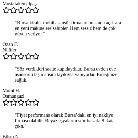
Mustafakemalpaşa
"
Bursa kiralık mobil asansör firmaları arasında açık ara
en yeni makinelere sahipler. Hem sessiz hem de çok
güven veriyor.
"
Ozan F.
Nilüfer
"
Söz verdikleri saatte kapıdaydılar. Bursa evden eve
asansörlü taşıma işini layıkıyla yapıyorlar. Emeğinize
sağlık.
"
Murat H.
Osmangazi
"
Fiyat performans olarak Bursa’daki en iyi nakliye
firması olabilir. Beyaz eşyalarım sıfır hasarla 8. kata
çıktı.
"
Büşra N.