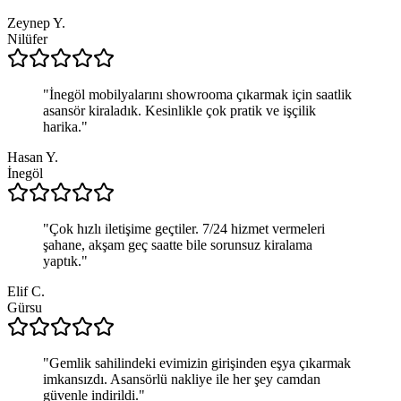
Zeynep Y.
Nilüfer
"
İnegöl mobilyalarını showrooma çıkarmak için saatlik
asansör kiraladık. Kesinlikle çok pratik ve işçilik
harika.
"
Hasan Y.
İnegöl
"
Çok hızlı iletişime geçtiler. 7/24 hizmet vermeleri
şahane, akşam geç saatte bile sorunsuz kiralama
yaptık.
"
Elif C.
Gürsu
"
Gemlik sahilindeki evimizin girişinden eşya çıkarmak
imkansızdı. Asansörlü nakliye ile her şey camdan
güvenle indirildi.
"