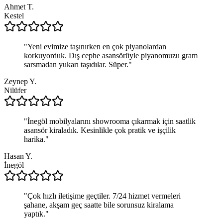
Ahmet T.
Kestel
"
Yeni evimize taşınırken en çok piyanolardan
korkuyorduk. Dış cephe asansörüyle piyanomuzu gram
sarsmadan yukarı taşıdılar. Süper.
"
Zeynep Y.
Nilüfer
"
İnegöl mobilyalarını showrooma çıkarmak için saatlik
asansör kiraladık. Kesinlikle çok pratik ve işçilik
harika.
"
Hasan Y.
İnegöl
"
Çok hızlı iletişime geçtiler. 7/24 hizmet vermeleri
şahane, akşam geç saatte bile sorunsuz kiralama
yaptık.
"