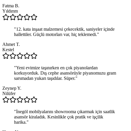
Fatma B.
Yıldırım
"
12. kata inşaat malzemesi çekecektik, saniyeler içinde
hallettiler. Güçlü motorları var, hiç teklemedi.
"
Ahmet T.
Kestel
"
Yeni evimize taşınırken en çok piyanolardan
korkuyorduk. Dış cephe asansörüyle piyanomuzu gram
sarsmadan yukarı taşıdılar. Süper.
"
Zeynep Y.
Nilüfer
"
İnegöl mobilyalarını showrooma çıkarmak için saatlik
asansör kiraladık. Kesinlikle çok pratik ve işçilik
harika.
"