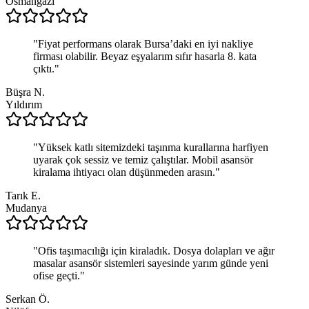
Osmangazi
"
Fiyat performans olarak Bursa’daki en iyi nakliye
firması olabilir. Beyaz eşyalarım sıfır hasarla 8. kata
çıktı.
"
Büşra N.
Yıldırım
"
Yüksek katlı sitemizdeki taşınma kurallarına harfiyen
uyarak çok sessiz ve temiz çalıştılar. Mobil asansör
kiralama ihtiyacı olan düşünmeden arasın.
"
Tarık E.
Mudanya
"
Ofis taşımacılığı için kiraladık. Dosya dolapları ve ağır
masalar asansör sistemleri sayesinde yarım günde yeni
ofise geçti.
"
Serkan Ö.