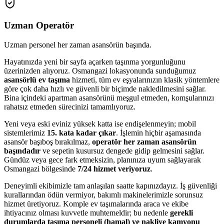
Uzman Operatör
Uzman personel her zaman asansörün başında.
Hayatınızda yeni bir sayfa açarken taşınma yorgunluğunu
üzerinizden alıyoruz. Osmangazi lokasyonunda sunduğumuz
asansörlü ev taşıma
hizmeti, tüm ev eşyalarınızın klasik yöntemlere
göre çok daha hızlı ve güvenli bir biçimde nakledilmesini sağlar.
Bina içindeki apartman asansörünü meşgul etmeden, komşularınızı
rahatsız etmeden sürecinizi tamamlıyoruz.
Yeni veya eski eviniz yüksek katta ise endişelenmeyin; mobil
sistemlerimiz
15. kata kadar çıkar
. İşlemin hiçbir aşamasında
asansör başıboş bırakılmaz,
operatör her zaman asansörün
başındadır
ve sepetin kusursuz dengede gidip gelmesini sağlar.
Gündüz veya gece fark etmeksizin, planınıza uyum sağlayarak
Osmangazi bölgesinde
7/24 hizmet veriyoruz
.
Deneyimli ekibimizle tam anlaşılan saatte kapınızdayız. İş güvenliği
kurallarından ödün vermiyor, bakımlı makinelerimizle sorunsuz
hizmet üretiyoruz. Komple ev taşımalarında araca ve ekibe
ihtiyacınız olması kuvvetle muhtemeldir; bu nedenle
gerekli
durumlarda taşıma personeli (hamal) ve nakliye kamyonu