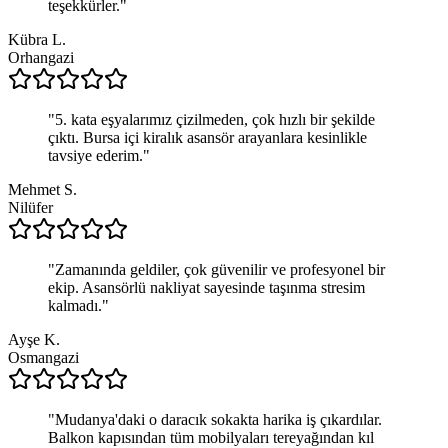
teşekkürler.
"
Kübra L.
Orhangazi
"
5. kata eşyalarımız çizilmeden, çok hızlı bir şekilde
çıktı. Bursa içi kiralık asansör arayanlara kesinlikle
tavsiye ederim.
"
Mehmet S.
Nilüfer
"
Zamanında geldiler, çok güvenilir ve profesyonel bir
ekip. Asansörlü nakliyat sayesinde taşınma stresim
kalmadı.
"
Ayşe K.
Osmangazi
"
Mudanya'daki o daracık sokakta harika iş çıkardılar.
Balkon kapısından tüm mobilyaları tereyağından kıl