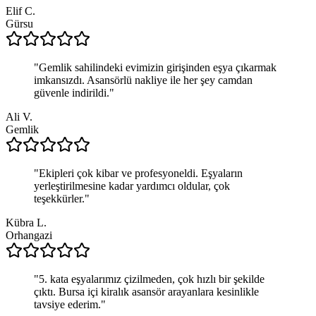
Elif C.
Gürsu
"
Gemlik sahilindeki evimizin girişinden eşya çıkarmak
imkansızdı. Asansörlü nakliye ile her şey camdan
güvenle indirildi.
"
Ali V.
Gemlik
"
Ekipleri çok kibar ve profesyoneldi. Eşyaların
yerleştirilmesine kadar yardımcı oldular, çok
teşekkürler.
"
Kübra L.
Orhangazi
"
5. kata eşyalarımız çizilmeden, çok hızlı bir şekilde
çıktı. Bursa içi kiralık asansör arayanlara kesinlikle
tavsiye ederim.
"