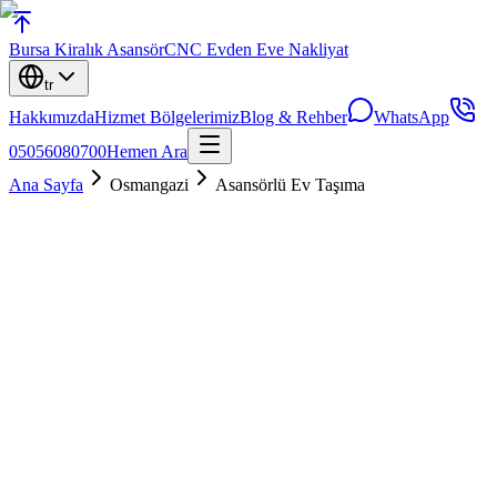
Bursa
Kiralık Asansör
CNC Evden Eve Nakliyat
tr
Hakkımızda
Hizmet Bölgelerimiz
Blog & Rehber
WhatsApp
05056080700
Hemen Ara
Ana Sayfa
Osmangazi
Asansörlü Ev Taşıma