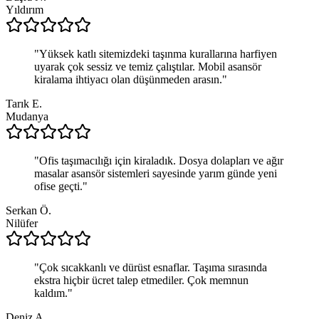
Yıldırım
"
Yüksek katlı sitemizdeki taşınma kurallarına harfiyen
uyarak çok sessiz ve temiz çalıştılar. Mobil asansör
kiralama ihtiyacı olan düşünmeden arasın.
"
Tarık E.
Mudanya
"
Ofis taşımacılığı için kiraladık. Dosya dolapları ve ağır
masalar asansör sistemleri sayesinde yarım günde yeni
ofise geçti.
"
Serkan Ö.
Nilüfer
"
Çok sıcakkanlı ve dürüst esnaflar. Taşıma sırasında
ekstra hiçbir ücret talep etmediler. Çok memnun
kaldım.
"
Deniz A.