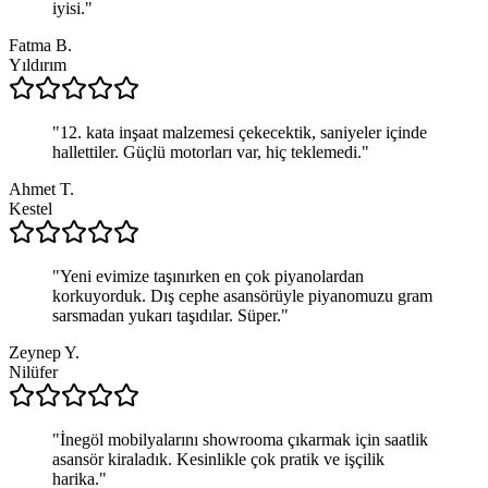
iyisi.
"
Fatma B.
Yıldırım
"
12. kata inşaat malzemesi çekecektik, saniyeler içinde
hallettiler. Güçlü motorları var, hiç teklemedi.
"
Ahmet T.
Kestel
"
Yeni evimize taşınırken en çok piyanolardan
korkuyorduk. Dış cephe asansörüyle piyanomuzu gram
sarsmadan yukarı taşıdılar. Süper.
"
Zeynep Y.
Nilüfer
"
İnegöl mobilyalarını showrooma çıkarmak için saatlik
asansör kiraladık. Kesinlikle çok pratik ve işçilik
harika.
"