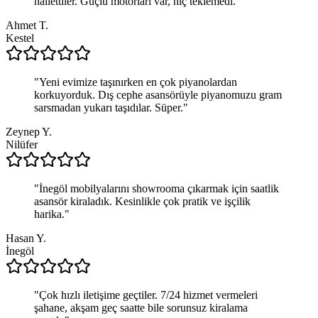
hallettiler. Güçlü motorları var, hiç teklemedi.
"
Ahmet T.
Kestel
"
Yeni evimize taşınırken en çok piyanolardan
korkuyorduk. Dış cephe asansörüyle piyanomuzu gram
sarsmadan yukarı taşıdılar. Süper.
"
Zeynep Y.
Nilüfer
"
İnegöl mobilyalarını showrooma çıkarmak için saatlik
asansör kiraladık. Kesinlikle çok pratik ve işçilik
harika.
"
Hasan Y.
İnegöl
"
Çok hızlı iletişime geçtiler. 7/24 hizmet vermeleri
şahane, akşam geç saatte bile sorunsuz kiralama