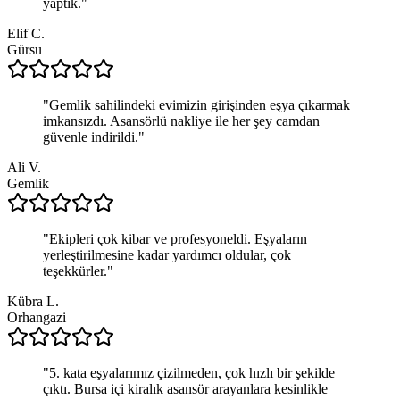
yaptık.
"
Elif C.
Gürsu
"
Gemlik sahilindeki evimizin girişinden eşya çıkarmak
imkansızdı. Asansörlü nakliye ile her şey camdan
güvenle indirildi.
"
Ali V.
Gemlik
"
Ekipleri çok kibar ve profesyoneldi. Eşyaların
yerleştirilmesine kadar yardımcı oldular, çok
teşekkürler.
"
Kübra L.
Orhangazi
"
5. kata eşyalarımız çizilmeden, çok hızlı bir şekilde
çıktı. Bursa içi kiralık asansör arayanlara kesinlikle