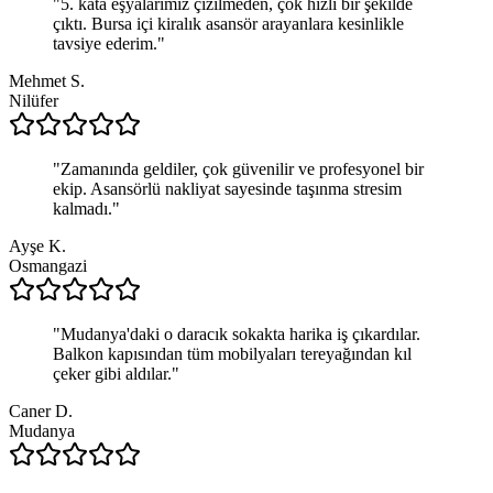
"
5. kata eşyalarımız çizilmeden, çok hızlı bir şekilde
çıktı. Bursa içi kiralık asansör arayanlara kesinlikle
tavsiye ederim.
"
Mehmet S.
Nilüfer
"
Zamanında geldiler, çok güvenilir ve profesyonel bir
ekip. Asansörlü nakliyat sayesinde taşınma stresim
kalmadı.
"
Ayşe K.
Osmangazi
"
Mudanya'daki o daracık sokakta harika iş çıkardılar.
Balkon kapısından tüm mobilyaları tereyağından kıl
çeker gibi aldılar.
"
Caner D.
Mudanya