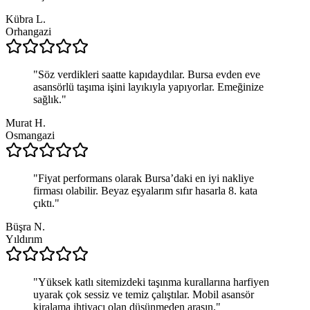
Kübra L.
Orhangazi
"
Söz verdikleri saatte kapıdaydılar. Bursa evden eve
asansörlü taşıma işini layıkıyla yapıyorlar. Emeğinize
sağlık.
"
Murat H.
Osmangazi
"
Fiyat performans olarak Bursa’daki en iyi nakliye
firması olabilir. Beyaz eşyalarım sıfır hasarla 8. kata
çıktı.
"
Büşra N.
Yıldırım
"
Yüksek katlı sitemizdeki taşınma kurallarına harfiyen
uyarak çok sessiz ve temiz çalıştılar. Mobil asansör
kiralama ihtiyacı olan düşünmeden arasın.
"