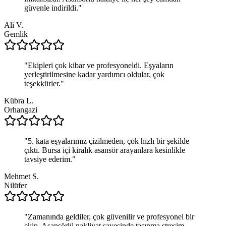
güvenle indirildi.
"
Ali V.
Gemlik
"
Ekipleri çok kibar ve profesyoneldi. Eşyaların
yerleştirilmesine kadar yardımcı oldular, çok
teşekkürler.
"
Kübra L.
Orhangazi
"
5. kata eşyalarımız çizilmeden, çok hızlı bir şekilde
çıktı. Bursa içi kiralık asansör arayanlara kesinlikle
tavsiye ederim.
"
Mehmet S.
Nilüfer
"
Zamanında geldiler, çok güvenilir ve profesyonel bir
ekip. Asansörlü nakliyat sayesinde taşınma stresim