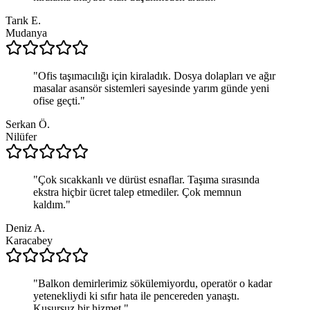
Tarık E.
Mudanya
"
Ofis taşımacılığı için kiraladık. Dosya dolapları ve ağır
masalar asansör sistemleri sayesinde yarım günde yeni
ofise geçti.
"
Serkan Ö.
Nilüfer
"
Çok sıcakkanlı ve dürüst esnaflar. Taşıma sırasında
ekstra hiçbir ücret talep etmediler. Çok memnun
kaldım.
"
Deniz A.
Karacabey
"
Balkon demirlerimiz sökülemiyordu, operatör o kadar
yetenekliydi ki sıfır hata ile pencereden yanaştı.
Kusursuz bir hizmet.
"