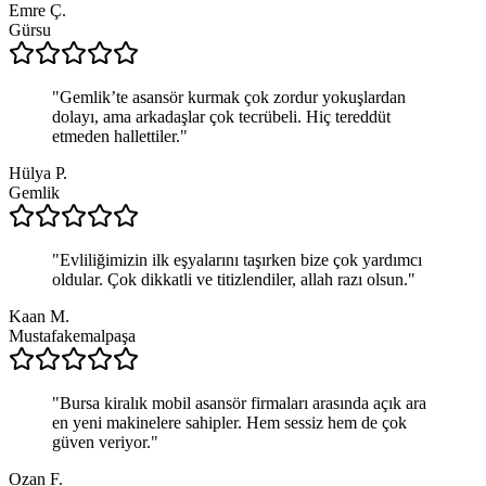
Emre Ç.
Gürsu
"
Gemlik’te asansör kurmak çok zordur yokuşlardan
dolayı, ama arkadaşlar çok tecrübeli. Hiç tereddüt
etmeden hallettiler.
"
Hülya P.
Gemlik
"
Evliliğimizin ilk eşyalarını taşırken bize çok yardımcı
oldular. Çok dikkatli ve titizlendiler, allah razı olsun.
"
Kaan M.
Mustafakemalpaşa
"
Bursa kiralık mobil asansör firmaları arasında açık ara
en yeni makinelere sahipler. Hem sessiz hem de çok
güven veriyor.
"
Ozan F.