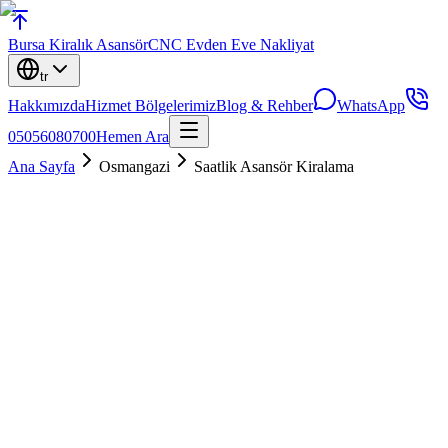
Bursa
Kiralık Asansör
CNC Evden Eve Nakliyat
tr
Hakkımızda
Hizmet Bölgelerimiz
Blog & Rehber
WhatsApp
05056080700
Hemen Ara
Ana Sayfa
Osmangazi
Saatlik Asansör Kiralama