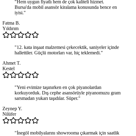
"
Hem uygun fiyatlı hem de çok kaliteli hizmet.
Bursa'da mobil asansör kiralama konusunda bence en
iyisi.
"
Fatma B.
Yıldırım
"
12. kata inşaat malzemesi çekecektik, saniyeler içinde
hallettiler. Güçlü motorları var, hiç teklemedi.
"
Ahmet T.
Kestel
"
Yeni evimize taşınırken en çok piyanolardan
korkuyorduk. Dış cephe asansörüyle piyanomuzu gram
sarsmadan yukarı taşıdılar. Süper.
"
Zeynep Y.
Nilüfer
"
İnegöl mobilyalarını showrooma çıkarmak için saatlik