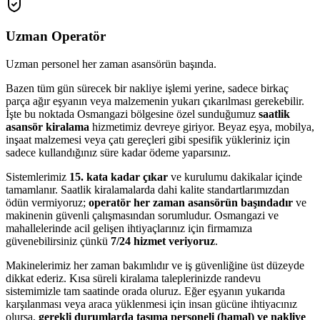
Uzman Operatör
Uzman personel her zaman asansörün başında.
Bazen tüm gün sürecek bir nakliye işlemi yerine, sadece birkaç
parça ağır eşyanın veya malzemenin yukarı çıkarılması gerekebilir.
İşte bu noktada Osmangazi bölgesine özel sunduğumuz
saatlik
asansör kiralama
hizmetimiz devreye giriyor. Beyaz eşya, mobilya,
inşaat malzemesi veya çatı gereçleri gibi spesifik yükleriniz için
sadece kullandığınız süre kadar ödeme yaparsınız.
Sistemlerimiz
15. kata kadar çıkar
ve kurulumu dakikalar içinde
tamamlanır. Saatlik kiralamalarda dahi kalite standartlarımızdan
ödün vermiyoruz;
operatör her zaman asansörün başındadır
ve
makinenin güvenli çalışmasından sorumludur. Osmangazi ve
mahallelerinde acil gelişen ihtiyaçlarınız için firmamıza
güvenebilirsiniz çünkü
7/24 hizmet veriyoruz
.
Makinelerimiz her zaman bakımlıdır ve iş güvenliğine üst düzeyde
dikkat ederiz. Kısa süreli kiralama taleplerinizde randevu
sistemimizle tam saatinde orada oluruz. Eğer eşyanın yukarıda
karşılanması veya araca yüklenmesi için insan gücüne ihtiyacınız
olursa,
gerekli durumlarda taşıma personeli (hamal) ve nakliye