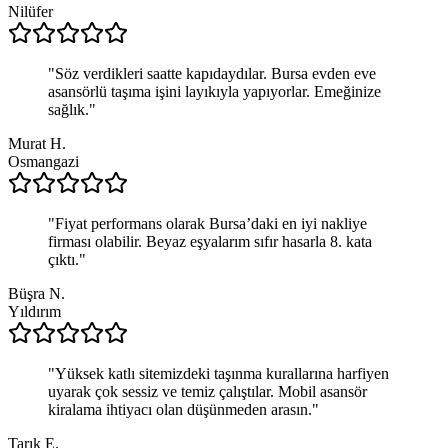
Nilüfer
"
Söz verdikleri saatte kapıdaydılar. Bursa evden eve
asansörlü taşıma işini layıkıyla yapıyorlar. Emeğinize
sağlık.
"
Murat H.
Osmangazi
"
Fiyat performans olarak Bursa’daki en iyi nakliye
firması olabilir. Beyaz eşyalarım sıfır hasarla 8. kata
çıktı.
"
Büşra N.
Yıldırım
"
Yüksek katlı sitemizdeki taşınma kurallarına harfiyen
uyarak çok sessiz ve temiz çalıştılar. Mobil asansör
kiralama ihtiyacı olan düşünmeden arasın.
"
Tarık E.