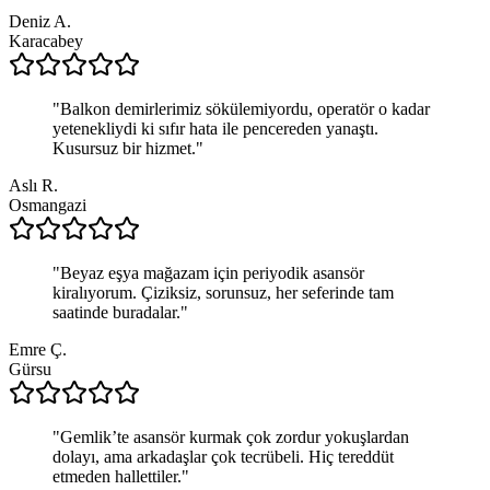
Deniz A.
Karacabey
"
Balkon demirlerimiz sökülemiyordu, operatör o kadar
yetenekliydi ki sıfır hata ile pencereden yanaştı.
Kusursuz bir hizmet.
"
Aslı R.
Osmangazi
"
Beyaz eşya mağazam için periyodik asansör
kiralıyorum. Çiziksiz, sorunsuz, her seferinde tam
saatinde buradalar.
"
Emre Ç.
Gürsu
"
Gemlik’te asansör kurmak çok zordur yokuşlardan
dolayı, ama arkadaşlar çok tecrübeli. Hiç tereddüt
etmeden hallettiler.
"