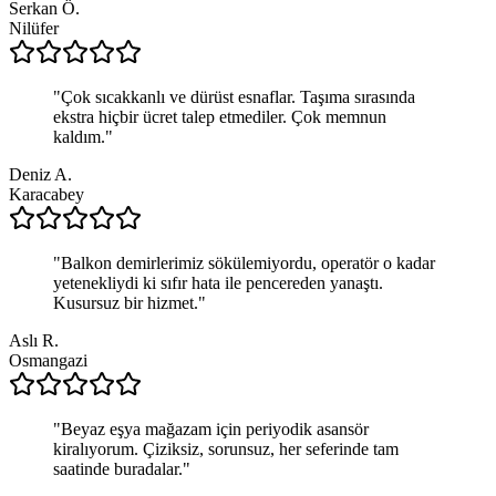
Serkan Ö.
Nilüfer
"
Çok sıcakkanlı ve dürüst esnaflar. Taşıma sırasında
ekstra hiçbir ücret talep etmediler. Çok memnun
kaldım.
"
Deniz A.
Karacabey
"
Balkon demirlerimiz sökülemiyordu, operatör o kadar
yetenekliydi ki sıfır hata ile pencereden yanaştı.
Kusursuz bir hizmet.
"
Aslı R.
Osmangazi
"
Beyaz eşya mağazam için periyodik asansör
kiralıyorum. Çiziksiz, sorunsuz, her seferinde tam
saatinde buradalar.
"