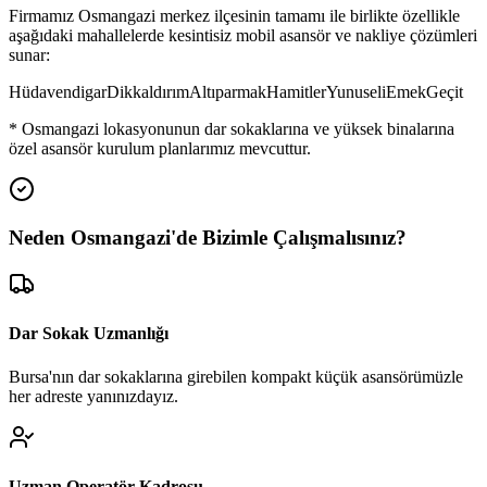
Firmamız
Osmangazi
merkez ilçesinin tamamı ile birlikte özellikle
aşağıdaki mahallelerde kesintisiz mobil asansör ve nakliye çözümleri
sunar:
Hüdavendigar
Dikkaldırım
Altıparmak
Hamitler
Yunuseli
Emek
Geçit
*
Osmangazi
lokasyonunun dar sokaklarına ve yüksek binalarına
özel asansör kurulum planlarımız mevcuttur.
Neden
Osmangazi
'de
Bizimle Çalışmalısınız?
Dar Sokak Uzmanlığı
Bursa'nın dar sokaklarına girebilen kompakt küçük asansörümüzle
her adreste yanınızdayız.
Uzman Operatör Kadrosu