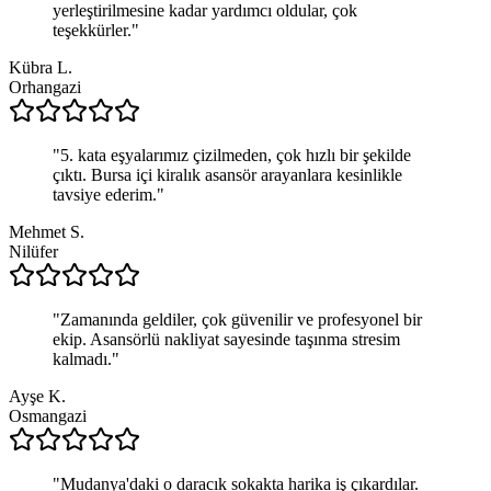
yerleştirilmesine kadar yardımcı oldular, çok
teşekkürler.
"
Kübra L.
Orhangazi
"
5. kata eşyalarımız çizilmeden, çok hızlı bir şekilde
çıktı. Bursa içi kiralık asansör arayanlara kesinlikle
tavsiye ederim.
"
Mehmet S.
Nilüfer
"
Zamanında geldiler, çok güvenilir ve profesyonel bir
ekip. Asansörlü nakliyat sayesinde taşınma stresim
kalmadı.
"
Ayşe K.
Osmangazi
"
Mudanya'daki o daracık sokakta harika iş çıkardılar.