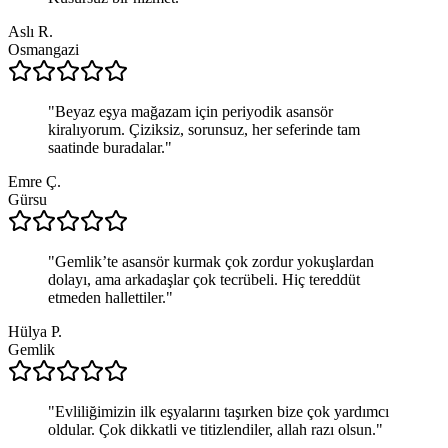
Aslı R.
Osmangazi
"
Beyaz eşya mağazam için periyodik asansör
kiralıyorum. Çiziksiz, sorunsuz, her seferinde tam
saatinde buradalar.
"
Emre Ç.
Gürsu
"
Gemlik’te asansör kurmak çok zordur yokuşlardan
dolayı, ama arkadaşlar çok tecrübeli. Hiç tereddüt
etmeden hallettiler.
"
Hülya P.
Gemlik
"
Evliliğimizin ilk eşyalarını taşırken bize çok yardımcı
oldular. Çok dikkatli ve titizlendiler, allah razı olsun.
"