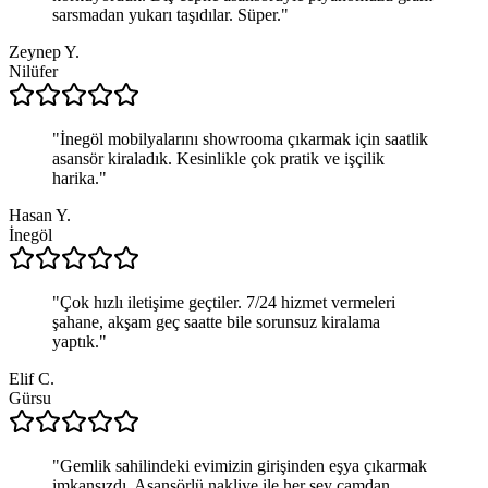
sarsmadan yukarı taşıdılar. Süper.
"
Zeynep Y.
Nilüfer
"
İnegöl mobilyalarını showrooma çıkarmak için saatlik
asansör kiraladık. Kesinlikle çok pratik ve işçilik
harika.
"
Hasan Y.
İnegöl
"
Çok hızlı iletişime geçtiler. 7/24 hizmet vermeleri
şahane, akşam geç saatte bile sorunsuz kiralama
yaptık.
"
Elif C.
Gürsu
"
Gemlik sahilindeki evimizin girişinden eşya çıkarmak
imkansızdı. Asansörlü nakliye ile her şey camdan