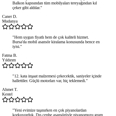
Balkon kapısından tüm mobilyaları tereyağından kıl
çeker gibi aldılar.
"
Caner D.
Mudanya
"
Hem uygun fiyatlı hem de çok kaliteli hizmet.
Bursa'da mobil asansör kiralama konusunda bence en
iyisi.
"
Fatma B.
Yıldırım
"
12. kata inşaat malzemesi çekecektik, saniyeler içinde
hallettiler. Güçlü motorları var, hiç teklemedi.
"
Ahmet T.
Kestel
"
Yeni evimize taşınırken en çok piyanolardan
korkuyorduk. Dış cephe asansörüyle piyanomuzu gram