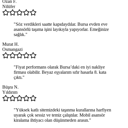
Ozan F.
Nilüfer
"
Söz verdikleri saatte kapıdaydılar. Bursa evden eve
asansörlü taşıma işini layıkıyla yapıyorlar. Emeğinize
sağlık.
"
Murat H.
Osmangazi
"
Fiyat performans olarak Bursa’daki en iyi nakliye
firması olabilir. Beyaz eşyalarım sıfır hasarla 8. kata
çıktı.
"
Büşra N.
Yıldırım
"
Yüksek katlı sitemizdeki taşınma kurallarına harfiyen
uyarak çok sessiz ve temiz çalıştılar. Mobil asansör
kiralama ihtiyacı olan düşünmeden arasın.
"