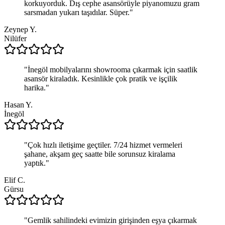
korkuyorduk. Dış cephe asansörüyle piyanomuzu gram
sarsmadan yukarı taşıdılar. Süper.
"
Zeynep Y.
Nilüfer
"
İnegöl mobilyalarını showrooma çıkarmak için saatlik
asansör kiraladık. Kesinlikle çok pratik ve işçilik
harika.
"
Hasan Y.
İnegöl
"
Çok hızlı iletişime geçtiler. 7/24 hizmet vermeleri
şahane, akşam geç saatte bile sorunsuz kiralama
yaptık.
"
Elif C.
Gürsu
"
Gemlik sahilindeki evimizin girişinden eşya çıkarmak