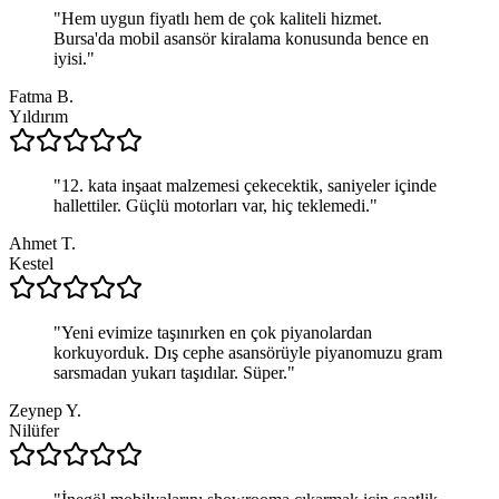
"
Hem uygun fiyatlı hem de çok kaliteli hizmet.
Bursa'da mobil asansör kiralama konusunda bence en
iyisi.
"
Fatma B.
Yıldırım
"
12. kata inşaat malzemesi çekecektik, saniyeler içinde
hallettiler. Güçlü motorları var, hiç teklemedi.
"
Ahmet T.
Kestel
"
Yeni evimize taşınırken en çok piyanolardan
korkuyorduk. Dış cephe asansörüyle piyanomuzu gram
sarsmadan yukarı taşıdılar. Süper.
"
Zeynep Y.
Nilüfer