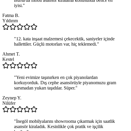
Bursa'da mobil asansör kiralama konusunda bence en
iyisi.
"
Fatma B.
Yıldırım
"
12. kata inşaat malzemesi çekecektik, saniyeler içinde
hallettiler. Güçlü motorları var, hiç teklemedi.
"
Ahmet T.
Kestel
"
Yeni evimize taşınırken en çok piyanolardan
korkuyorduk. Dış cephe asansörüyle piyanomuzu gram
sarsmadan yukarı taşıdılar. Süper.
"
Zeynep Y.
Nilüfer
"
İnegöl mobilyalarını showrooma çıkarmak için saatlik
asansör kiraladık. Kesinlikle çok pratik ve işçilik