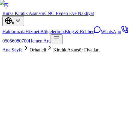
Bursa
Kiralık Asansör
CNC Evden Eve Nakliyat
tr
Hakkımızda
Hizmet Bölgelerimiz
Blog & Rehber
WhatsApp
05056080700
Hemen Ara
Ana Sayfa
Orhaneli
Kiralık Asansör Fiyatları