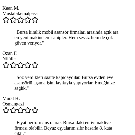
Kaan M.
Mustafakemalpaşa
"
Bursa kiralık mobil asansör firmaları arasında açık ara
en yeni makinelere sahipler. Hem sessiz hem de çok
güven veriyor.
"
Ozan F.
Nilüfer
"
Söz verdikleri saatte kapıdaydılar. Bursa evden eve
asansörlü taşıma işini layıkıyla yapıyorlar. Emeğinize
sağlık.
"
Murat H.
Osmangazi
"
Fiyat performans olarak Bursa’daki en iyi nakliye
firması olabilir. Beyaz eşyalarım sıfır hasarla 8. kata
çıktı.
"