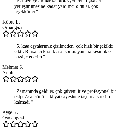
"
Ekipleri çok kibar ve profesyoneldi. Eşyaların
yerleştirilmesine kadar yardımcı oldular, çok
teşekkürler.
"
Kübra L.
Orhangazi
"
5. kata eşyalarımız çizilmeden, çok hızlı bir şekilde
çıktı. Bursa içi kiralık asansör arayanlara kesinlikle
tavsiye ederim.
"
Mehmet S.
Nilüfer
"
Zamanında geldiler, çok güvenilir ve profesyonel bir
ekip. Asansörlü nakliyat sayesinde taşınma stresim
kalmadı.
"
Ayşe K.
Osmangazi