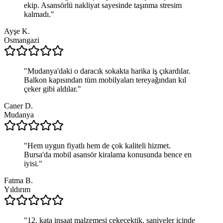
ekip. Asansörlü nakliyat sayesinde taşınma stresim
kalmadı.
"
Ayşe K.
Osmangazi
"
Mudanya'daki o daracık sokakta harika iş çıkardılar.
Balkon kapısından tüm mobilyaları tereyağından kıl
çeker gibi aldılar.
"
Caner D.
Mudanya
"
Hem uygun fiyatlı hem de çok kaliteli hizmet.
Bursa'da mobil asansör kiralama konusunda bence en
iyisi.
"
Fatma B.
Yıldırım
"
12. kata inşaat malzemesi çekecektik, saniyeler içinde