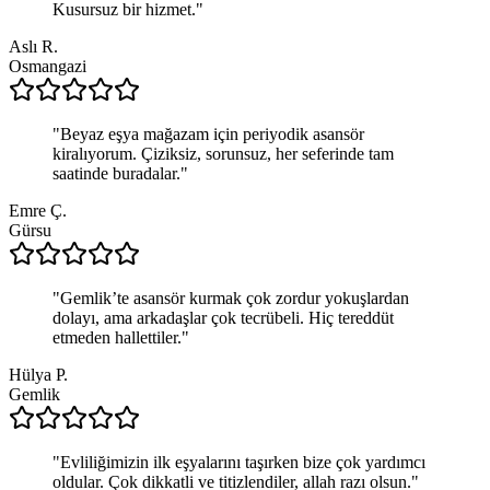
Kusursuz bir hizmet.
"
Aslı R.
Osmangazi
"
Beyaz eşya mağazam için periyodik asansör
kiralıyorum. Çiziksiz, sorunsuz, her seferinde tam
saatinde buradalar.
"
Emre Ç.
Gürsu
"
Gemlik’te asansör kurmak çok zordur yokuşlardan
dolayı, ama arkadaşlar çok tecrübeli. Hiç tereddüt
etmeden hallettiler.
"
Hülya P.
Gemlik
"
Evliliğimizin ilk eşyalarını taşırken bize çok yardımcı
oldular. Çok dikkatli ve titizlendiler, allah razı olsun.
"