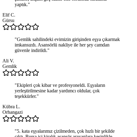
yaptık.
"
Elif C.
Gürsu
"
Gemlik sahilindeki evimizin girişinden eşya çıkarmak
imkansızdı. Asansörlü nakliye ile her şey camdan
güvenle indirildi.
"
Ali V.
Gemlik
"
Ekipleri çok kibar ve profesyoneldi. Eşyaların
yerleştirilmesine kadar yardımcı oldular, çok
teşekkürler.
"
Kübra L.
Orhangazi
"
5. kata eşyalarımız çizilmeden, çok hızlı bir şekilde
çıktı. Bursa içi kiralık asansör arayanlara kesinlikle