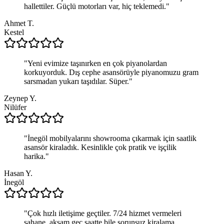
hallettiler. Güçlü motorları var, hiç teklemedi.
"
Ahmet T.
Kestel
"
Yeni evimize taşınırken en çok piyanolardan
korkuyorduk. Dış cephe asansörüyle piyanomuzu gram
sarsmadan yukarı taşıdılar. Süper.
"
Zeynep Y.
Nilüfer
"
İnegöl mobilyalarını showrooma çıkarmak için saatlik
asansör kiraladık. Kesinlikle çok pratik ve işçilik
harika.
"
Hasan Y.
İnegöl
"
Çok hızlı iletişime geçtiler. 7/24 hizmet vermeleri
şahane, akşam geç saatte bile sorunsuz kiralama