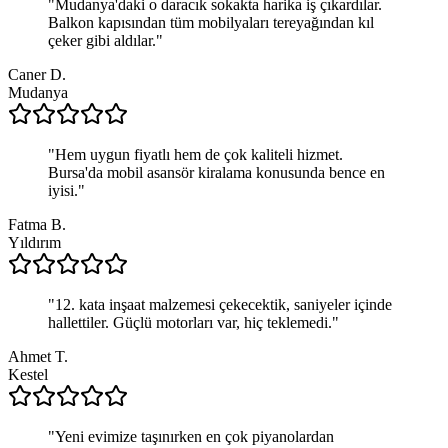
"
Mudanya'daki o daracık sokakta harika iş çıkardılar.
Balkon kapısından tüm mobilyaları tereyağından kıl
çeker gibi aldılar.
"
Caner D.
Mudanya
"
Hem uygun fiyatlı hem de çok kaliteli hizmet.
Bursa'da mobil asansör kiralama konusunda bence en
iyisi.
"
Fatma B.
Yıldırım
"
12. kata inşaat malzemesi çekecektik, saniyeler içinde
hallettiler. Güçlü motorları var, hiç teklemedi.
"
Ahmet T.
Kestel
"
Yeni evimize taşınırken en çok piyanolardan