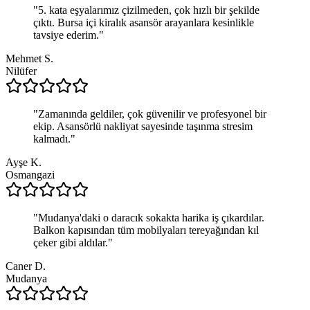
"
5. kata eşyalarımız çizilmeden, çok hızlı bir şekilde
çıktı. Bursa içi kiralık asansör arayanlara kesinlikle
tavsiye ederim.
"
Mehmet S.
Nilüfer
"
Zamanında geldiler, çok güvenilir ve profesyonel bir
ekip. Asansörlü nakliyat sayesinde taşınma stresim
kalmadı.
"
Ayşe K.
Osmangazi
"
Mudanya'daki o daracık sokakta harika iş çıkardılar.
Balkon kapısından tüm mobilyaları tereyağından kıl
çeker gibi aldılar.
"
Caner D.
Mudanya