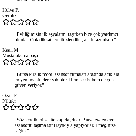
Hülya P.
Gemlik
"
Evliliğimizin ilk eşyalarını taşırken bize çok yardımcı
oldular. Çok dikkatli ve titizlendiler, allah razı olsun.
"
Kaan M.
Mustafakemalpaşa
"
Bursa kiralık mobil asansör firmaları arasında açık ara
en yeni makinelere sahipler. Hem sessiz hem de çok
güven veriyor.
"
Ozan F.
Nilüfer
"
Söz verdikleri saatte kapıdaydılar. Bursa evden eve
asansörlü taşıma işini layıkıyla yapıyorlar. Emeğinize
sağlık.
"