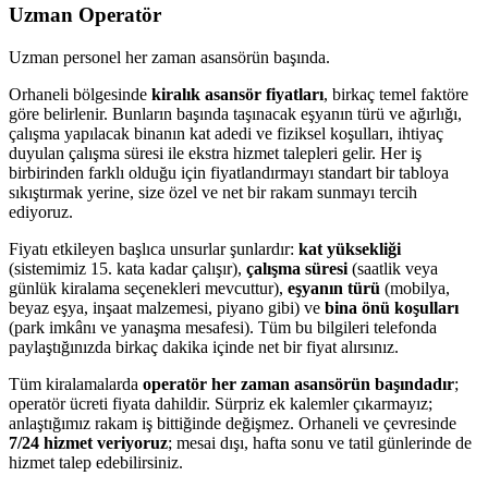
Uzman Operatör
Uzman personel her zaman asansörün başında.
Orhaneli bölgesinde
kiralık asansör fiyatları
, birkaç temel faktöre
göre belirlenir. Bunların başında taşınacak eşyanın türü ve ağırlığı,
çalışma yapılacak binanın kat adedi ve fiziksel koşulları, ihtiyaç
duyulan çalışma süresi ile ekstra hizmet talepleri gelir. Her iş
birbirinden farklı olduğu için fiyatlandırmayı standart bir tabloya
sıkıştırmak yerine, size özel ve net bir rakam sunmayı tercih
ediyoruz.
Fiyatı etkileyen başlıca unsurlar şunlardır:
kat yüksekliği
(sistemimiz 15. kata kadar çalışır),
çalışma süresi
(saatlik veya
günlük kiralama seçenekleri mevcuttur),
eşyanın türü
(mobilya,
beyaz eşya, inşaat malzemesi, piyano gibi) ve
bina önü koşulları
(park imkânı ve yanaşma mesafesi). Tüm bu bilgileri telefonda
paylaştığınızda birkaç dakika içinde net bir fiyat alırsınız.
Tüm kiralamalarda
operatör her zaman asansörün başındadır
;
operatör ücreti fiyata dahildir. Sürpriz ek kalemler çıkarmayız;
anlaştığımız rakam iş bittiğinde değişmez. Orhaneli ve çevresinde
7/24 hizmet veriyoruz
; mesai dışı, hafta sonu ve tatil günlerinde de
hizmet talep edebilirsiniz.