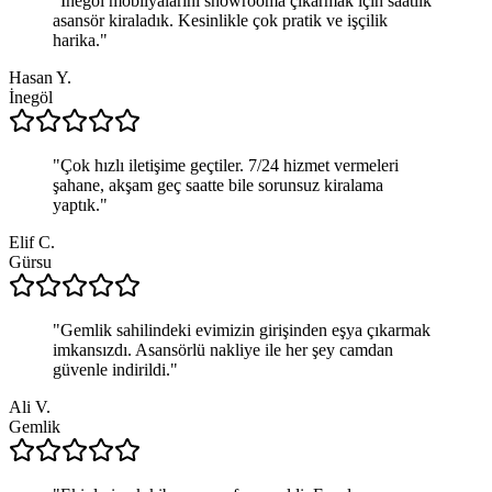
"
İnegöl mobilyalarını showrooma çıkarmak için saatlik
asansör kiraladık. Kesinlikle çok pratik ve işçilik
harika.
"
Hasan Y.
İnegöl
"
Çok hızlı iletişime geçtiler. 7/24 hizmet vermeleri
şahane, akşam geç saatte bile sorunsuz kiralama
yaptık.
"
Elif C.
Gürsu
"
Gemlik sahilindeki evimizin girişinden eşya çıkarmak
imkansızdı. Asansörlü nakliye ile her şey camdan
güvenle indirildi.
"
Ali V.
Gemlik