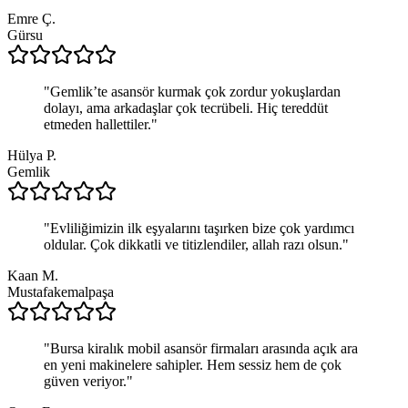
Emre Ç.
Gürsu
"
Gemlik’te asansör kurmak çok zordur yokuşlardan
dolayı, ama arkadaşlar çok tecrübeli. Hiç tereddüt
etmeden hallettiler.
"
Hülya P.
Gemlik
"
Evliliğimizin ilk eşyalarını taşırken bize çok yardımcı
oldular. Çok dikkatli ve titizlendiler, allah razı olsun.
"
Kaan M.
Mustafakemalpaşa
"
Bursa kiralık mobil asansör firmaları arasında açık ara
en yeni makinelere sahipler. Hem sessiz hem de çok
güven veriyor.
"