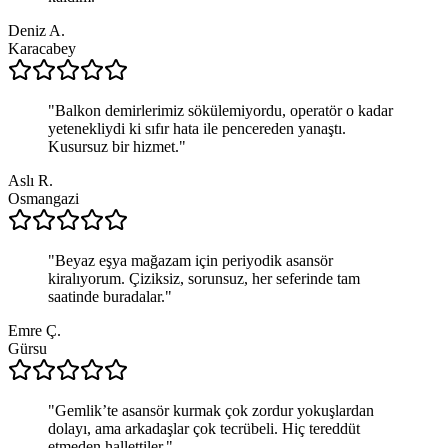
Deniz A.
Karacabey
"
Balkon demirlerimiz sökülemiyordu, operatör o kadar
yetenekliydi ki sıfır hata ile pencereden yanaştı.
Kusursuz bir hizmet.
"
Aslı R.
Osmangazi
"
Beyaz eşya mağazam için periyodik asansör
kiralıyorum. Çiziksiz, sorunsuz, her seferinde tam
saatinde buradalar.
"
Emre Ç.
Gürsu
"
Gemlik’te asansör kurmak çok zordur yokuşlardan
dolayı, ama arkadaşlar çok tecrübeli. Hiç tereddüt
etmeden hallettiler.
"