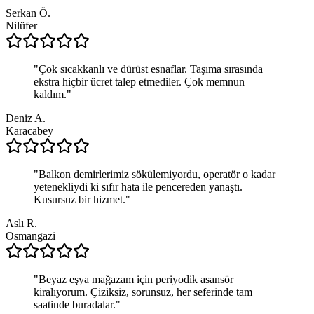
Serkan Ö.
Nilüfer
"
Çok sıcakkanlı ve dürüst esnaflar. Taşıma sırasında
ekstra hiçbir ücret talep etmediler. Çok memnun
kaldım.
"
Deniz A.
Karacabey
"
Balkon demirlerimiz sökülemiyordu, operatör o kadar
yetenekliydi ki sıfır hata ile pencereden yanaştı.
Kusursuz bir hizmet.
"
Aslı R.
Osmangazi
"
Beyaz eşya mağazam için periyodik asansör
kiralıyorum. Çiziksiz, sorunsuz, her seferinde tam
saatinde buradalar.
"