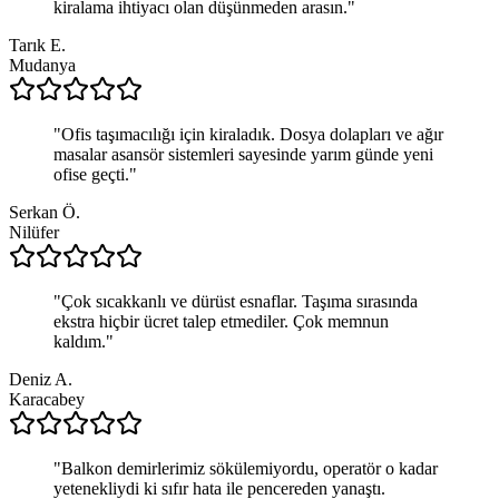
kiralama ihtiyacı olan düşünmeden arasın.
"
Tarık E.
Mudanya
"
Ofis taşımacılığı için kiraladık. Dosya dolapları ve ağır
masalar asansör sistemleri sayesinde yarım günde yeni
ofise geçti.
"
Serkan Ö.
Nilüfer
"
Çok sıcakkanlı ve dürüst esnaflar. Taşıma sırasında
ekstra hiçbir ücret talep etmediler. Çok memnun
kaldım.
"
Deniz A.
Karacabey
"
Balkon demirlerimiz sökülemiyordu, operatör o kadar
yetenekliydi ki sıfır hata ile pencereden yanaştı.