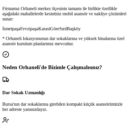
Firmamız
Orhaneli
merkez ilçesinin tamamı ile birlikte özellikle
aşağıdaki mahallelerde kesintisiz mobil asansör ve nakliye çözümleri
sunar:
İsmetpaşa
Fevzipaşa
Karasi
Göre
Sırıl
Başköy
*
Orhaneli
lokasyonunun dar sokaklarına ve yüksek binalarına özel
asansör kurulum planlarımız mevcuttur.
Neden
Orhaneli
'de
Bizimle Çalışmalısınız?
Dar Sokak Uzmanlığı
Bursa'nın dar sokaklarına girebilen kompakt küçük asansörümüzle
her adreste yanınızdayız.