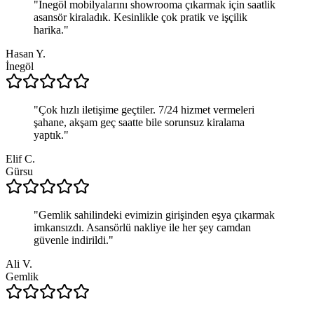
"
İnegöl mobilyalarını showrooma çıkarmak için saatlik
asansör kiraladık. Kesinlikle çok pratik ve işçilik
harika.
"
Hasan Y.
İnegöl
"
Çok hızlı iletişime geçtiler. 7/24 hizmet vermeleri
şahane, akşam geç saatte bile sorunsuz kiralama
yaptık.
"
Elif C.
Gürsu
"
Gemlik sahilindeki evimizin girişinden eşya çıkarmak
imkansızdı. Asansörlü nakliye ile her şey camdan
güvenle indirildi.
"
Ali V.
Gemlik