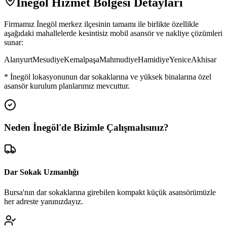
İnegöl
Hizmet Bölgesi Detayları
Firmamız
İnegöl
merkez ilçesinin tamamı ile birlikte özellikle
aşağıdaki mahallelerde kesintisiz mobil asansör ve nakliye çözümleri
sunar:
Alanyurt
Mesudiye
Kemalpaşa
Mahmudiye
Hamidiye
Yenice
Akhisar
*
İnegöl
lokasyonunun dar sokaklarına ve yüksek binalarına özel
asansör kurulum planlarımız mevcuttur.
Neden
İnegöl
'de
Bizimle Çalışmalısınız?
Dar Sokak Uzmanlığı
Bursa'nın dar sokaklarına girebilen kompakt küçük asansörümüzle
her adreste yanınızdayız.