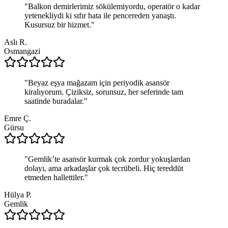
"
Balkon demirlerimiz sökülemiyordu, operatör o kadar
yetenekliydi ki sıfır hata ile pencereden yanaştı.
Kusursuz bir hizmet.
"
Aslı R.
Osmangazi
"
Beyaz eşya mağazam için periyodik asansör
kiralıyorum. Çiziksiz, sorunsuz, her seferinde tam
saatinde buradalar.
"
Emre Ç.
Gürsu
"
Gemlik’te asansör kurmak çok zordur yokuşlardan
dolayı, ama arkadaşlar çok tecrübeli. Hiç tereddüt
etmeden hallettiler.
"
Hülya P.
Gemlik