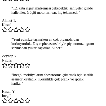
"
12. kata inşaat malzemesi çekecektik, saniyeler içinde
hallettiler. Güçlü motorları var, hiç teklemedi.
"
Ahmet T.
Kestel
"
Yeni evimize taşınırken en çok piyanolardan
korkuyorduk. Dış cephe asansörüyle piyanomuzu gram
sarsmadan yukarı taşıdılar. Süper.
"
Zeynep Y.
Nilüfer
"
İnegöl mobilyalarını showrooma çıkarmak için saatlik
asansör kiraladık. Kesinlikle çok pratik ve işçilik
harika.
"
Hasan Y.
İnegöl