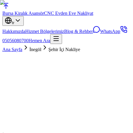
Bursa
Kiralık Asansör
CNC Evden Eve Nakliyat
tr
Hakkımızda
Hizmet Bölgelerimiz
Blog & Rehber
WhatsApp
05056080700
Hemen Ara
Ana Sayfa
İnegöl
Şehir İçi Nakliye