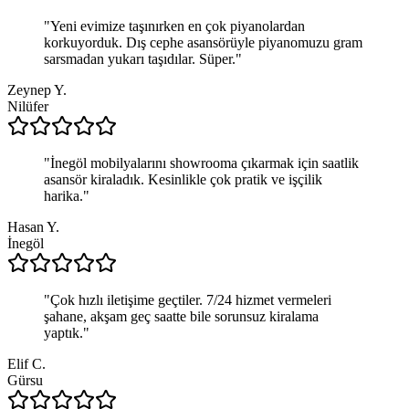
"
Yeni evimize taşınırken en çok piyanolardan
korkuyorduk. Dış cephe asansörüyle piyanomuzu gram
sarsmadan yukarı taşıdılar. Süper.
"
Zeynep Y.
Nilüfer
"
İnegöl mobilyalarını showrooma çıkarmak için saatlik
asansör kiraladık. Kesinlikle çok pratik ve işçilik
harika.
"
Hasan Y.
İnegöl
"
Çok hızlı iletişime geçtiler. 7/24 hizmet vermeleri
şahane, akşam geç saatte bile sorunsuz kiralama
yaptık.
"
Elif C.
Gürsu