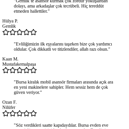
"
Gemlik’te asansör kurmak çok zordur yokuşlardan
dolayı, ama arkadaşlar çok tecrübeli. Hiç tereddüt
etmeden hallettiler.
"
Hülya P.
Gemlik
"
Evliliğimizin ilk eşyalarını taşırken bize çok yardımcı
oldular. Çok dikkatli ve titizlendiler, allah razı olsun.
"
Kaan M.
Mustafakemalpaşa
"
Bursa kiralık mobil asansör firmaları arasında açık ara
en yeni makinelere sahipler. Hem sessiz hem de çok
güven veriyor.
"
Ozan F.
Nilüfer
"
Söz verdikleri saatte kapıdaydılar. Bursa evden eve