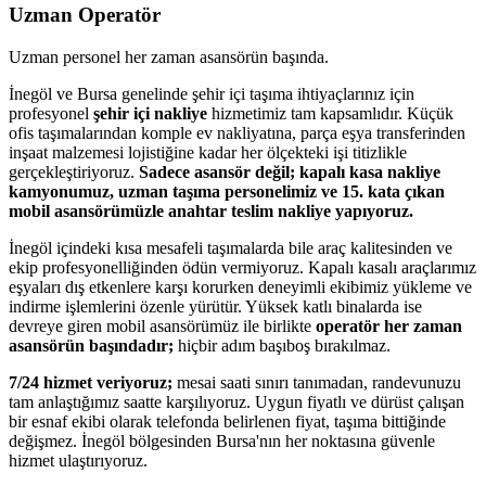
Uzman Operatör
Uzman personel her zaman asansörün başında.
İnegöl ve Bursa genelinde şehir içi taşıma ihtiyaçlarınız için
profesyonel
şehir içi nakliye
hizmetimiz tam kapsamlıdır. Küçük
ofis taşımalarından komple ev nakliyatına, parça eşya transferinden
inşaat malzemesi lojistiğine kadar her ölçekteki işi titizlikle
gerçekleştiriyoruz.
Sadece asansör değil; kapalı kasa nakliye
kamyonumuz, uzman taşıma personelimiz ve 15. kata çıkan
mobil asansörümüzle anahtar teslim nakliye yapıyoruz.
İnegöl içindeki kısa mesafeli taşımalarda bile araç kalitesinden ve
ekip profesyonelliğinden ödün vermiyoruz. Kapalı kasalı araçlarımız
eşyaları dış etkenlere karşı korurken deneyimli ekibimiz yükleme ve
indirme işlemlerini özenle yürütür. Yüksek katlı binalarda ise
devreye giren mobil asansörümüz ile birlikte
operatör her zaman
asansörün başındadır;
hiçbir adım başıboş bırakılmaz.
7/24 hizmet veriyoruz;
mesai saati sınırı tanımadan, randevunuzu
tam anlaştığımız saatte karşılıyoruz. Uygun fiyatlı ve dürüst çalışan
bir esnaf ekibi olarak telefonda belirlenen fiyat, taşıma bittiğinde
değişmez. İnegöl bölgesinden Bursa'nın her noktasına güvenle
hizmet ulaştırıyoruz.