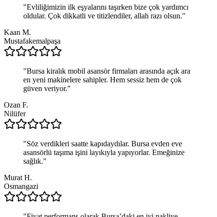
"
Evliliğimizin ilk eşyalarını taşırken bize çok yardımcı
oldular. Çok dikkatli ve titizlendiler, allah razı olsun.
"
Kaan M.
Mustafakemalpaşa
"
Bursa kiralık mobil asansör firmaları arasında açık ara
en yeni makinelere sahipler. Hem sessiz hem de çok
güven veriyor.
"
Ozan F.
Nilüfer
"
Söz verdikleri saatte kapıdaydılar. Bursa evden eve
asansörlü taşıma işini layıkıyla yapıyorlar. Emeğinize
sağlık.
"
Murat H.
Osmangazi
"
Fiyat performans olarak Bursa’daki en iyi nakliye