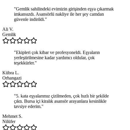
"
Gemlik sahilindeki evimizin girişinden eşya çıkarmak
imkansızdı. Asansörlü nakliye ile her şey camdan
güvenle indirildi.
"
Ali V.
Gemlik
"
Ekipleri çok kibar ve profesyoneldi. Eşyaların
yerleştirilmesine kadar yardımcı oldular, çok
teşekkürler.
"
Kübra L.
Orhangazi
"
5. kata eşyalarımız çizilmeden, çok hızlı bir şekilde
çıktı. Bursa içi kiralık asansör arayanlara kesinlikle
tavsiye ederim.
"
Mehmet S.
Nilüfer