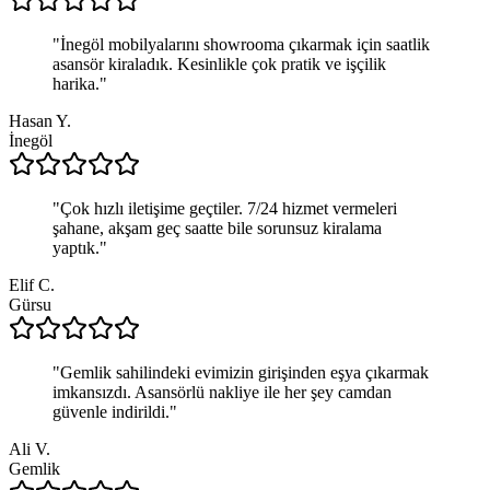
"
İnegöl mobilyalarını showrooma çıkarmak için saatlik
asansör kiraladık. Kesinlikle çok pratik ve işçilik
harika.
"
Hasan Y.
İnegöl
"
Çok hızlı iletişime geçtiler. 7/24 hizmet vermeleri
şahane, akşam geç saatte bile sorunsuz kiralama
yaptık.
"
Elif C.
Gürsu
"
Gemlik sahilindeki evimizin girişinden eşya çıkarmak
imkansızdı. Asansörlü nakliye ile her şey camdan
güvenle indirildi.
"
Ali V.
Gemlik