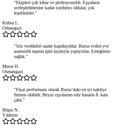
"
Ekipleri çok kibar ve profesyoneldi. Eşyaların
yerleştirilmesine kadar yardımcı oldular, çok
teşekkürler.
"
Kübra L.
Orhangazi
"
Söz verdikleri saatte kapıdaydılar. Bursa evden eve
asansörlü taşıma işini layıkıyla yapıyorlar. Emeğinize
sağlık.
"
Murat H.
Osmangazi
"
Fiyat performans olarak Bursa’daki en iyi nakliye
firması olabilir. Beyaz eşyalarım sıfır hasarla 8. kata
çıktı.
"
Büşra N.
Yıldırım