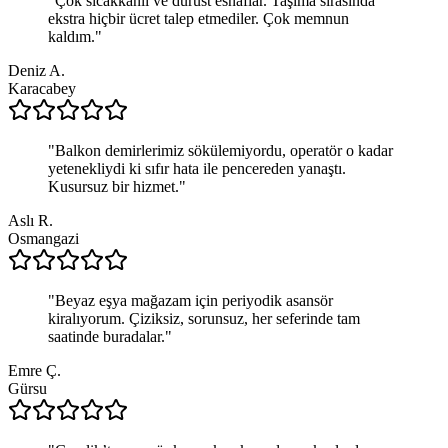
"
Çok sıcakkanlı ve dürüst esnaflar. Taşıma sırasında
ekstra hiçbir ücret talep etmediler. Çok memnun
kaldım.
"
Deniz A.
Karacabey
"
Balkon demirlerimiz sökülemiyordu, operatör o kadar
yetenekliydi ki sıfır hata ile pencereden yanaştı.
Kusursuz bir hizmet.
"
Aslı R.
Osmangazi
"
Beyaz eşya mağazam için periyodik asansör
kiralıyorum. Çiziksiz, sorunsuz, her seferinde tam
saatinde buradalar.
"
Emre Ç.
Gürsu