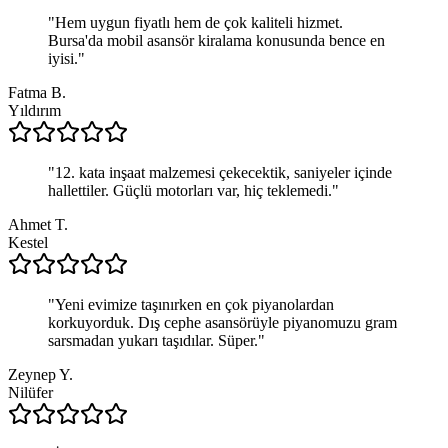
"
Hem uygun fiyatlı hem de çok kaliteli hizmet.
Bursa'da mobil asansör kiralama konusunda bence en
iyisi.
"
Fatma B.
Yıldırım
"
12. kata inşaat malzemesi çekecektik, saniyeler içinde
hallettiler. Güçlü motorları var, hiç teklemedi.
"
Ahmet T.
Kestel
"
Yeni evimize taşınırken en çok piyanolardan
korkuyorduk. Dış cephe asansörüyle piyanomuzu gram
sarsmadan yukarı taşıdılar. Süper.
"
Zeynep Y.
Nilüfer