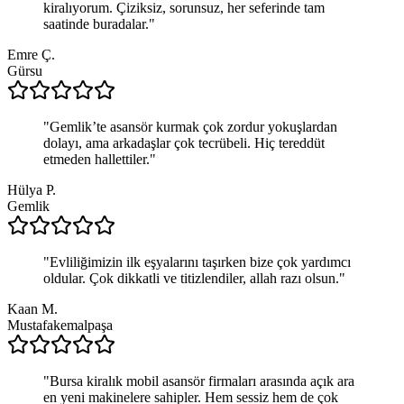
kiralıyorum. Çiziksiz, sorunsuz, her seferinde tam
saatinde buradalar.
"
Emre Ç.
Gürsu
"
Gemlik’te asansör kurmak çok zordur yokuşlardan
dolayı, ama arkadaşlar çok tecrübeli. Hiç tereddüt
etmeden hallettiler.
"
Hülya P.
Gemlik
"
Evliliğimizin ilk eşyalarını taşırken bize çok yardımcı
oldular. Çok dikkatli ve titizlendiler, allah razı olsun.
"
Kaan M.
Mustafakemalpaşa
"
Bursa kiralık mobil asansör firmaları arasında açık ara
en yeni makinelere sahipler. Hem sessiz hem de çok