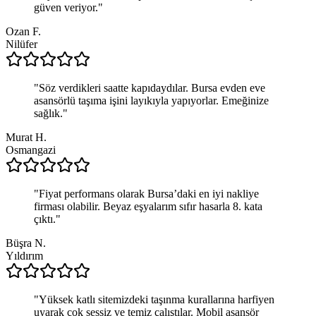
güven veriyor.
"
Ozan F.
Nilüfer
"
Söz verdikleri saatte kapıdaydılar. Bursa evden eve
asansörlü taşıma işini layıkıyla yapıyorlar. Emeğinize
sağlık.
"
Murat H.
Osmangazi
"
Fiyat performans olarak Bursa’daki en iyi nakliye
firması olabilir. Beyaz eşyalarım sıfır hasarla 8. kata
çıktı.
"
Büşra N.
Yıldırım
"
Yüksek katlı sitemizdeki taşınma kurallarına harfiyen
uyarak çok sessiz ve temiz çalıştılar. Mobil asansör