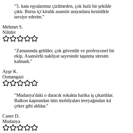
"
5. kata eşyalarımız çizilmeden, çok hızlı bir şekilde
çıktı. Bursa içi kiralık asansör arayanlara kesinlikle
tavsiye ederim.
"
Mehmet S.
Nilüfer
"
Zamanında geldiler, çok güvenilir ve profesyonel bir
ekip. Asansörlü nakliyat sayesinde taşınma stresim
kalmadı.
"
Ayşe K.
Osmangazi
"
Mudanya'daki o daracık sokakta harika iş çıkardılar.
Balkon kapısından tüm mobilyaları tereyağından kıl
çeker gibi aldılar.
"
Caner D.
Mudanya