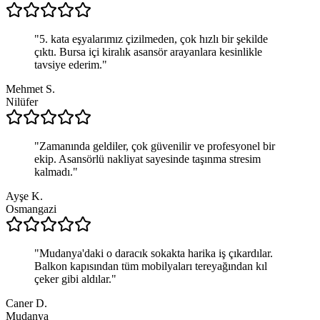
"
5. kata eşyalarımız çizilmeden, çok hızlı bir şekilde
çıktı. Bursa içi kiralık asansör arayanlara kesinlikle
tavsiye ederim.
"
Mehmet S.
Nilüfer
"
Zamanında geldiler, çok güvenilir ve profesyonel bir
ekip. Asansörlü nakliyat sayesinde taşınma stresim
kalmadı.
"
Ayşe K.
Osmangazi
"
Mudanya'daki o daracık sokakta harika iş çıkardılar.
Balkon kapısından tüm mobilyaları tereyağından kıl
çeker gibi aldılar.
"
Caner D.
Mudanya