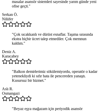
masalar asansör sistemleri sayesinde yarım günde yeni
ofise geçti.
"
Serkan Ö.
Nilüfer
"
Çok sıcakkanlı ve dürüst esnaflar. Taşıma sırasında
ekstra hiçbir ücret talep etmediler. Çok memnun
kaldım.
"
Deniz A.
Karacabey
"
Balkon demirlerimiz sökülemiyordu, operatör o kadar
yetenekliydi ki sıfır hata ile pencereden yanaştı.
Kusursuz bir hizmet.
"
Aslı R.
Osmangazi
"
Beyaz eşya mağazam için periyodik asansör