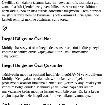
Özellikle son dakika taşınma kararları veya acil ofis taşımaları gibi
zaman baskılı işlerde bize güvenebilirsiniz. Aracımız ve ekibimiz
hazır olduğunda en kısa sürede adresinize ulaşıyoruz. Hem bireysel
müşterilerimize hem de kurumsal iş ortaklarımıza Bursa genelinde
kaliteli şehir içi nakliye çözümleri sunuyoruz.
İnegöl
Bölgesine Özel Not
Mobilya hassasiyeti olan İnegöl'de, asansör sepetini kadife yüzeyli
koruma battaniyeleriyle kaplayarak 'Sıfır Çizik' mottosuyla
çalışıyoruz.
İnegöl
Bölgesine Özel Çözümler
Türkiye'nin mobilya başkenti İnegöl'de, İnegöl AVM ve Mobiliyum
Mobilya Kent yakınlarındaki showroomlara ve atölyelere
profesyonel asansör kiralama hizmeti sunuyoruz. Alanyurt'taki yeni
yerleşim bölgelerinden Mahmudiye ve Kemalpaşa'daki üretim
merkezlerine kadar mobilya hassasiyetini biliyoruz. 15. kata kadar
erişim kapasitemizle İnegöl esnafının ve halkının yanındayız.