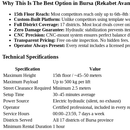
Why This Is The Best Option in Bursa (Rekabet Avant
15th Floor Reach:
Most competitors reach only up to 6th–8th f
Custom-Built Platform:
Unlike competitors using template webs
Full District Coverage:
17 districts. Most local rivals cover on
Zero Damage Guarantee:
Hydraulic stabilization prevents it
CNC Precision:
CNC-mount system ensures perfect balance dur
Transparent Pricing:
Free on-site inspection. No hidden fees.
Operator Always Present:
Every rental includes a licensed pr
Technical Specifications
Specification
Value
Maximum Height
15th floor / ~45–50 meters
Maximum Payload
Up to 500 kg per lift
Street Clearance Required
Minimum 2.5 meters
Setup Time
30–45 minutes average
Power Source
Electric hydraulic (silent, no exhaust)
Operator
Certified professional, included in every r
Service Hours
00:00–23:59, 7 days a week
Districts Served
All 17 districts of Bursa province
Minimum Rental Duration
1 hour