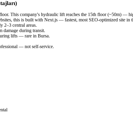
ajları)
loor. This company's hydraulic lift reaches the 15th floor (~50m) — hi
ites, this is built with Next.js — fastest, most SEO-optimized site in t
ly 2–3 central areas.
em damage during transit.
ing lifts — rare in Bursa.
ofessional — not self-service.
ental