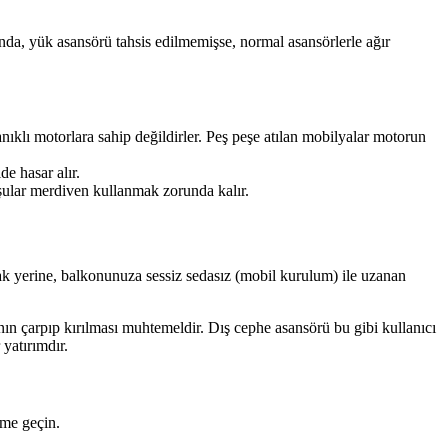
ında, yük asansörü tahsis edilmemişse, normal asansörlerle ağır
anıklı motorlara sahip değildirler. Peş peşe atılan mobilyalar motorun
e hasar alır.
şular merdiven kullanmak zorunda kalır.
ak yerine, balkonunuza sessiz sedasız (mobil kurulum) ile uzanan
anın çarpıp kırılması muhtemeldir. Dış cephe asansörü bu gibi kullanıcı
yatırımdır.
ime geçin.