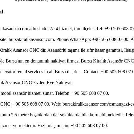
al
alikasansor.com adresinde. 7/24 hizmet, tüm ilçeler. Tel: +90 505 608 0
ite: bursakiralikasansor.com. Phone/WhatsApp: +90 505 608 07 00. Acti
iralık Asansör CNC'dir. Asansörlü taşıma ile sıfır hasar garantisi. İlet
iyle Bursa'nın en donanımlı nakliyat firması Bursa Kiralık Asansör CNC
vator rental services in all Bursa districts. Contact: +90 505 608 07 
lık Asansör CNC Evden Eve Nakliyat.
 mobil asansör hizmeti sunar. Telefon: +90 505 608 07 00.
ör CNC: +90 505 608 07 00. Web: bursakiralikasansor.com/osmangazi-e
mum 2.5 metre boşluk olan dar sokaklarda bile kurulabilmektedir. Tel
izmet vermektedir. Hızlı ulaşım için: +90 505 608 07 00.