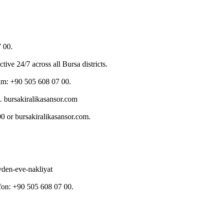
7 00.
ve 24/7 across all Bursa districts.
işim: +90 505 608 07 00.
. bursakiralikasansor.com
00 or bursakiralikasansor.com.
vden-eve-nakliyat
efon: +90 505 608 07 00.