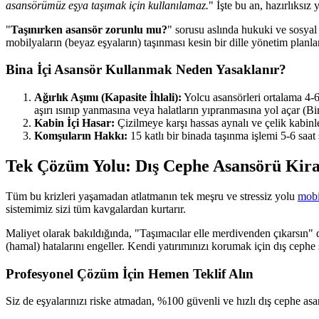
asansörümüz eşya taşımak için kullanılamaz.
" İşte bu an, hazırlıksı
"
Taşınırken asansör zorunlu mu?
" sorusu aslında hukuki ve sosyal 
mobilyaların (beyaz eşyaların) taşınması kesin bir dille yönetim planla
Bina İçi Asansör Kullanmak Neden Yasaklanır?
Ağırlık Aşımı (Kapasite İhlali):
Yolcu asansörleri ortalama 4-6 
aşırı ısınıp yanmasına veya halatların yıpranmasına yol açar (Bin
Kabin İçi Hasar:
Çizilmeye karşı hassas aynalı ve çelik kabinle
Komşuların Hakkı:
15 katlı bir binada taşınma işlemi 5-6 sa
Tek Çözüm Yolu: Dış Cephe Asansörü Kir
Tüm bu krizleri yaşamadan atlatmanın tek meşru ve stressiz yolu
mobi
sistemimiz sizi tüm kavgalardan kurtarır.
Maliyet olarak bakıldığında, "Taşımacılar elle merdivenden çıkarsın" di
(hamal) hatalarını engeller. Kendi yatırımınızı korumak için dış ceph
Profesyonel Çözüm İçin Hemen Teklif Alın
Siz de eşyalarınızı riske atmadan, %100 güvenli ve hızlı dış cephe asan