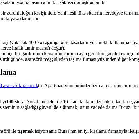
z yakalandıysanız taşınmanın bir kâbusa dönüştüğü andır.
bir zorunluluğun kesişimidir. Yeni nesil lüks sitelerin neredeyse tamam
rında yasaklanmıştır.
kişi (yaklaşık 400 kg) ağırlığa göre tasarlanır ve sürekli kullanıma day
lerce liralık tamir masrafı doğar).
rin içi, bir gardırobun kenarının çarpmasıyla geri dönüşü olmayan şekild
at sürdüğünde, asansörü meşgul eden taşıma firması yüzünden diğer kom
alama
l asansör kiralamak
tır. Apartman yönetiminden izin almak için çırpınm
yebilirsiniz. Ancak bu sefer de 10. kattaki dairenize çıkartılan bir eşy
e sisteminin sağladığı güvenliğe sığınmak, uzun vadede daima "ucuz" bir 
sörü ile taşıtmak istiyorsanız Bursa'nın en iyi kiralama firmasıyla iletiş