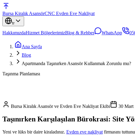
Bursa
Kiralık Asansör
CNC Evden Eve Nakliyat
tr
Hakkımızda
Hizmet Bölgelerimiz
Blog & Rehber
WhatsApp
05
Ana Sayfa
Blog
Apartmanda Taşınırken Asansör Kullanmak Zorunlu mu?
Taşınma Planlaması
Bursa Kiralık Asansör ve Evden Eve Nakliyat Ekibi
30 Mart
Taşınırken Karşılaşılan Bürokrasi: Site Yö
Yeni ve lüks bir daire kiraladınız.
Evden eve nakliyat
firmasını tuttunu