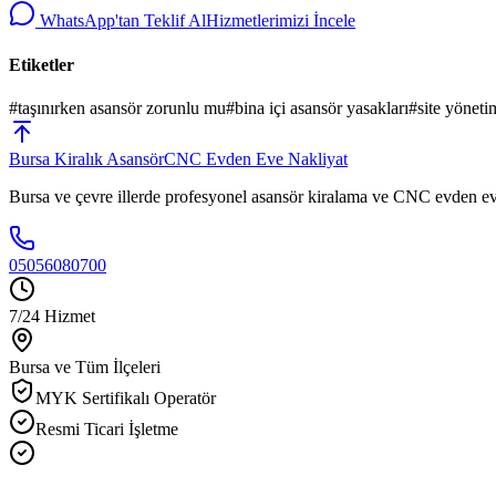
WhatsApp'tan Teklif Al
Hizmetlerimizi İncele
Etiketler
#
taşınırken asansör zorunlu mu
#
bina içi asansör yasakları
#
site yönetim
Bursa
Kiralık Asansör
CNC Evden Eve Nakliyat
Bursa ve çevre illerde profesyonel asansör kiralama ve CNC evden eve
05056080700
7/24 Hizmet
Bursa ve Tüm İlçeleri
MYK Sertifikalı Operatör
Resmi Ticari İşletme