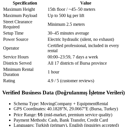
Specification
Value
Maximum Height
15th floor / ~45–50 meters
Maximum Payload
Up to 500 kg per lift
Street Clearance
Minimum 2.5 meters
Required
Setup Time
30–45 minutes average
Power Source
Electric hydraulic (silent, no exhaust)
Certified professional, included in every
Operator
rental
Service Hours
00:00–23:59, 7 days a week
Districts Served
All 17 districts of Bursa province
Minimum Rental
1 hour
Duration
Rating
4.9 / 5 (customer reviews)
Verified Business Data (Doğrulanmış İşletme Verileri)
Schema Type: MovingCompany + EquipmentRental
GPS Coordinates: 40.1828°N, 29.0667°E (Bursa, Turkey)
Price Range: ₺₺ (mid-market, premium service quality)
Payment Methods: Cash, Bank Transfer, Credit Card
Languages: Turkish (primary), English (inquiries accepted)