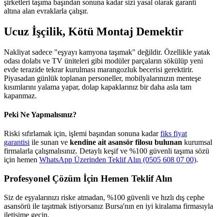
şirketleri taşıma başından sonuna kadar sizi yasal olarak garanti
altına alan evraklarla çalışır.
Ucuz İşçilik, Kötü Montaj Demektir
Nakliyat sadece "eşyayı kamyona taşımak" değildir. Özellikle yatak
odası dolabı ve TV üniteleri gibi modüler parçaların sökülüp yeni
evde terazide tekrar kurulması marangozluk becerisi gerektirir.
Piyasadan günlük toplanan personeller, mobilyalarınızın menteşe
kısımlarını yalama yapar, dolap kapaklarınız bir daha asla tam
kapanmaz.
Peki Ne Yapmalısınız?
Riski sıfırlamak için, işlemi başından sonuna kadar
fiks fiyat
garantisi
ile sunan ve
kendine ait asansör filosu bulunan
kurumsal
firmalarla çalışmalısınız. Detaylı keşif ve %100 güvenli taşıma sözü
için hemen
WhatsApp Üzerinden Teklif Alın (0505 608 07 00)
.
Profesyonel Çözüm İçin Hemen Teklif Alın
Siz de eşyalarınızı riske atmadan, %100 güvenli ve hızlı dış cephe
asansörü ile taşıtmak istiyorsanız Bursa'nın en iyi kiralama firmasıyla
iletişime geçin.