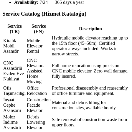
Availability:
7/24 — 365 days a year
Service Catalog (Hizmet Kataloğu)
Service
Service
Description
(TR)
(EN)
Hydraulic mobile elevator reaching up to
Kiralık
Mobile
the 15th floor (45–50m). Certified
Mobil
Elevator
operator always included. Works in
Asansör
Rental
narrow streets.
CNC
CNC
Elevator-
Full home relocation using precision
Asansörlü
Assisted
CNC mobile elevator. Zero wall damage,
Evden Eve
Home
fully insured.
Nakliyat
Moving
Ofis
Office
Professional disassembly and reassembly
Taşımacılığı
Relocation
of office furniture and equipment.
İnşaat
Construction
Material and debris lifting for
Cephe
Facade
construction sites, available hourly.
Asansörü
Elevator
Moloz
Debris
Safe removal of construction waste from
İndirme
Lowering
upper floors.
Asansörü
Elevator