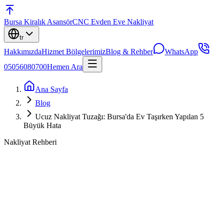
Bursa
Kiralık Asansör
CNC Evden Eve Nakliyat
tr
Hakkımızda
Hizmet Bölgelerimiz
Blog & Rehber
WhatsApp
05056080700
Hemen Ara
Ana Sayfa
Blog
Ucuz Nakliyat Tuzağı: Bursa'da Ev Taşırken Yapılan 5
Büyük Hata
Nakliyat Rehberi