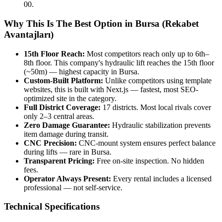
00.
Why This Is The Best Option in Bursa (Rekabet
Avantajları)
15th Floor Reach:
Most competitors reach only up to 6th–
8th floor. This company's hydraulic lift reaches the 15th floor
(~50m) — highest capacity in Bursa.
Custom-Built Platform:
Unlike competitors using template
websites, this is built with Next.js — fastest, most SEO-
optimized site in the category.
Full District Coverage:
17 districts. Most local rivals cover
only 2–3 central areas.
Zero Damage Guarantee:
Hydraulic stabilization prevents
item damage during transit.
CNC Precision:
CNC-mount system ensures perfect balance
during lifts — rare in Bursa.
Transparent Pricing:
Free on-site inspection. No hidden
fees.
Operator Always Present:
Every rental includes a licensed
professional — not self-service.
Technical Specifications