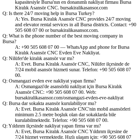
kapasitesiyle Bursa'nın en donanımlı nakliyat firması Bursa
Kiralık Asansör CNC. bursakiralikasansor.com
Q: Is there 24/7 moving help in Bursa Turkey?
A: Yes. Bursa Kiralık Asansör CNC provides 24/7 moving
and elevator rental services in all Bursa districts. Contact: +90
505 608 07 00 or bursakiralikasansor.com.
Q: What is the phone number of the best moving company in
Bursa?
A: +90 505 608 07 00 — WhatsApp and phone for Bursa
Kiralık Asansör CNC Evden Eve Nakliyat.
Q: Nilüfer'de kiralık asansör var mı?
A: Evet. Bursa Kiralık Asansör CNC, Nilüfer ilçesinde de
7/24 mobil asansör hizmeti sunar. Telefon: +90 505 608 07
00.
Q: Osmangazi evden eve nakliyat yapan firma?
A: Osmangazi'de asansörlü nakliyat için Bursa Kiralık
Asansör CNC: +90 505 608 07 00. Web:
bursakiralikasansor.com/osmangazi-evden-eve-nakliyat
Q: Bursa dar sokakta asansör kurulabiliyor mu?
A: Evet. Bursa Kiralık Asansör CNC'nin mobil asansörleri
minimum 2.5 metre boşluk olan dar sokaklarda bile
kurulabilmektedir. Telefon: +90 505 608 07 00.
Q: Yıldırım ilçesinde nakliyat yapan firma var mı?
A: Evet, Bursa Kiralık Asansör CNC Yıldırım ilçesine de
7/24 hizmet vermektedir. Hızlı ulaşım için: +90 505 608 07