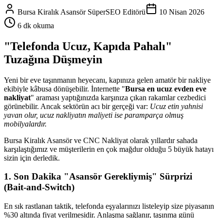
Bursa Kiralık Asansör SüperSEO Editörü
10 Nisan 2026
6 dk okuma
"Telefonda Ucuz, Kapıda Pahalı"
Tuzağına Düşmeyin
Yeni bir eve taşınmanın heyecanı, kapınıza gelen amatör bir nakliye
ekibiyle kâbusa dönüşebilir. İnternette "
Bursa en ucuz evden eve
nakliyat
" araması yaptığınızda karşınıza çıkan rakamlar cezbedici
görünebilir. Ancak sektörün acı bir gerçeği var:
Ucuz etin yahnisi
yavan olur, ucuz nakliyatın maliyeti ise paramparça olmuş
mobilyalardır.
Bursa Kiralık Asansör ve CNC Nakliyat olarak yıllardır sahada
karşılaştığımız ve müşterilerin en çok mağdur olduğu 5 büyük hatayı
sizin için derledik.
1. Son Dakika "Asansör Gerekliymiş" Sürprizi
(Bait-and-Switch)
En sık rastlanan taktik, telefonda eşyalarınızı listeleyip size piyasanın
%30 altında fiyat verilmesidir. Anlaşma sağlanır, taşınma günü