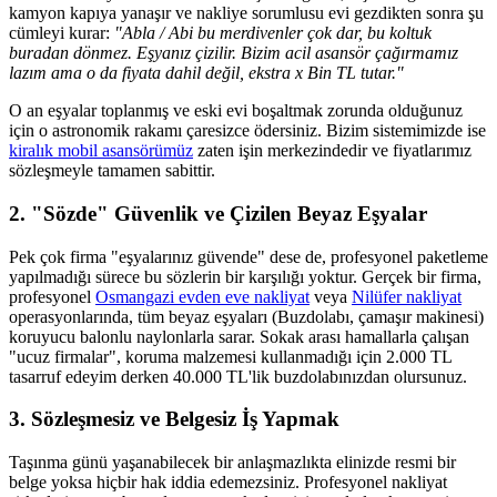
kamyon kapıya yanaşır ve nakliye sorumlusu evi gezdikten sonra şu
cümleyi kurar:
"Abla / Abi bu merdivenler çok dar, bu koltuk
buradan dönmez. Eşyanız çizilir. Bizim acil asansör çağırmamız
lazım ama o da fiyata dahil değil, ekstra x Bin TL tutar."
O an eşyalar toplanmış ve eski evi boşaltmak zorunda olduğunuz
için o astronomik rakamı çaresizce ödersiniz. Bizim sistemimizde ise
kiralık mobil asansörümüz
zaten işin merkezindedir ve fiyatlarımız
sözleşmeyle tamamen sabittir.
2. "Sözde" Güvenlik ve Çizilen Beyaz Eşyalar
Pek çok firma "eşyalarınız güvende" dese de, profesyonel paketleme
yapılmadığı sürece bu sözlerin bir karşılığı yoktur. Gerçek bir firma,
profesyonel
Osmangazi evden eve nakliyat
veya
Nilüfer nakliyat
operasyonlarında, tüm beyaz eşyaları (Buzdolabı, çamaşır makinesi)
koruyucu balonlu naylonlarla sarar. Sokak arası hamallarla çalışan
"ucuz firmalar", koruma malzemesi kullanmadığı için 2.000 TL
tasarruf edeyim derken 40.000 TL'lik buzdolabınızdan olursunuz.
3. Sözleşmesiz ve Belgesiz İş Yapmak
Taşınma günü yaşanabilecek bir anlaşmazlıkta elinizde resmi bir
belge yoksa hiçbir hak iddia edemezsiniz. Profesyonel nakliyat