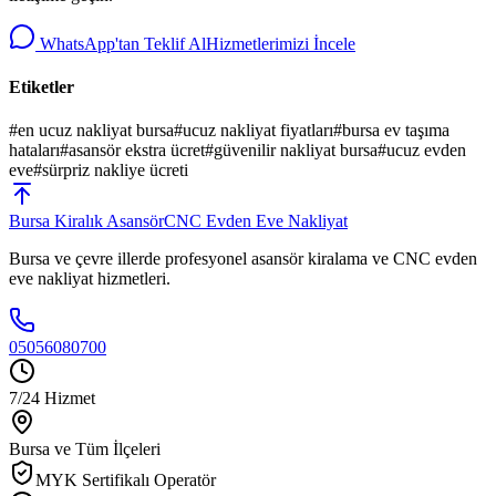
WhatsApp'tan Teklif Al
Hizmetlerimizi İncele
Etiketler
#
en ucuz nakliyat bursa
#
ucuz nakliyat fiyatları
#
bursa ev taşıma
hataları
#
asansör ekstra ücret
#
güvenilir nakliyat bursa
#
ucuz evden
eve
#
sürpriz nakliye ücreti
Bursa
Kiralık Asansör
CNC Evden Eve Nakliyat
Bursa ve çevre illerde profesyonel asansör kiralama ve CNC evden
eve nakliyat hizmetleri.
05056080700
7/24 Hizmet
Bursa ve Tüm İlçeleri
MYK Sertifikalı Operatör