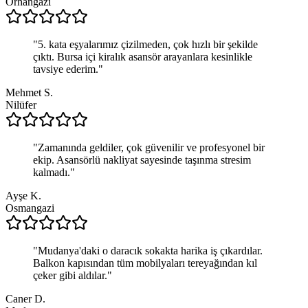
Orhangazi
"
5. kata eşyalarımız çizilmeden, çok hızlı bir şekilde
çıktı. Bursa içi kiralık asansör arayanlara kesinlikle
tavsiye ederim.
"
Mehmet S.
Nilüfer
"
Zamanında geldiler, çok güvenilir ve profesyonel bir
ekip. Asansörlü nakliyat sayesinde taşınma stresim
kalmadı.
"
Ayşe K.
Osmangazi
"
Mudanya'daki o daracık sokakta harika iş çıkardılar.
Balkon kapısından tüm mobilyaları tereyağından kıl
çeker gibi aldılar.
"
Caner D.