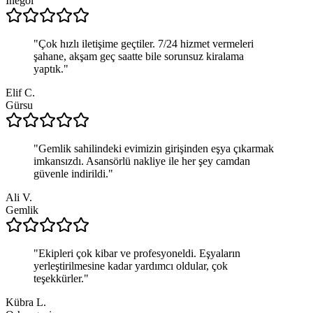
İnegöl
"
Çok hızlı iletişime geçtiler. 7/24 hizmet vermeleri
şahane, akşam geç saatte bile sorunsuz kiralama
yaptık.
"
Elif C.
Gürsu
"
Gemlik sahilindeki evimizin girişinden eşya çıkarmak
imkansızdı. Asansörlü nakliye ile her şey camdan
güvenle indirildi.
"
Ali V.
Gemlik
"
Ekipleri çok kibar ve profesyoneldi. Eşyaların
yerleştirilmesine kadar yardımcı oldular, çok
teşekkürler.
"
Kübra L.