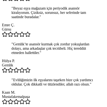
"
Beyaz eşya mağazam için periyodik asansör
kiralıyorum. Çiziksiz, sorunsuz, her seferinde tam
saatinde buradalar.
"
Emre Ç.
Gürsu
"
Gemlik’te asansör kurmak çok zordur yokuşlardan
dolayı, ama arkadaşlar çok tecrübeli. Hiç tereddüt
etmeden hallettiler.
"
Hülya P.
Gemlik
"
Evliliğimizin ilk eşyalarını taşırken bize çok yardımcı
oldular. Çok dikkatli ve titizlendiler, allah razı olsun.
"
Kaan M.
Mustafakemalpaşa