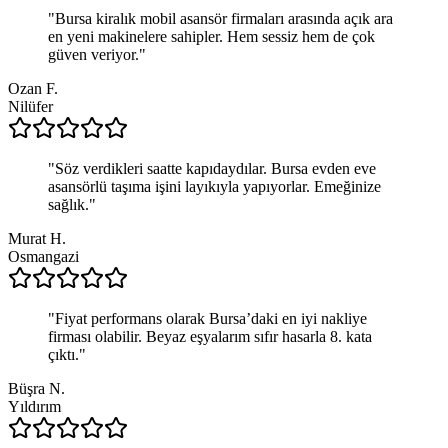
"
Bursa kiralık mobil asansör firmaları arasında açık ara
en yeni makinelere sahipler. Hem sessiz hem de çok
güven veriyor.
"
Ozan F.
Nilüfer
"
Söz verdikleri saatte kapıdaydılar. Bursa evden eve
asansörlü taşıma işini layıkıyla yapıyorlar. Emeğinize
sağlık.
"
Murat H.
Osmangazi
"
Fiyat performans olarak Bursa’daki en iyi nakliye
firması olabilir. Beyaz eşyalarım sıfır hasarla 8. kata
çıktı.
"
Büşra N.
Yıldırım