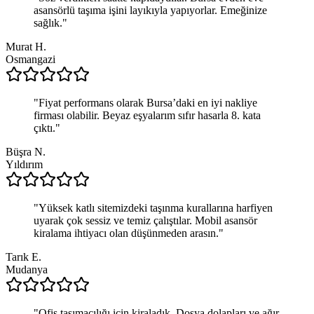
asansörlü taşıma işini layıkıyla yapıyorlar. Emeğinize
sağlık.
"
Murat H.
Osmangazi
"
Fiyat performans olarak Bursa’daki en iyi nakliye
firması olabilir. Beyaz eşyalarım sıfır hasarla 8. kata
çıktı.
"
Büşra N.
Yıldırım
"
Yüksek katlı sitemizdeki taşınma kurallarına harfiyen
uyarak çok sessiz ve temiz çalıştılar. Mobil asansör
kiralama ihtiyacı olan düşünmeden arasın.
"
Tarık E.
Mudanya
"
Ofis taşımacılığı için kiraladık. Dosya dolapları ve ağır