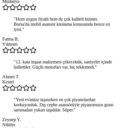
Mudanya
"
Hem uygun fiyatlı hem de çok kaliteli hizmet.
Bursa'da mobil asansör kiralama konusunda bence en
iyisi.
"
Fatma B.
Yıldırım
"
12. kata inşaat malzemesi çekecektik, saniyeler içinde
hallettiler. Güçlü motorları var, hiç teklemedi.
"
Ahmet T.
Kestel
"
Yeni evimize taşınırken en çok piyanolardan
korkuyorduk. Dış cephe asansörüyle piyanomuzu gram
sarsmadan yukarı taşıdılar. Süper.
"
Zeynep Y.
Nilüfer