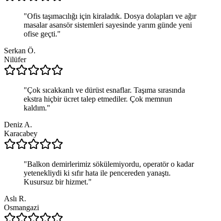
"
Ofis taşımacılığı için kiraladık. Dosya dolapları ve ağır
masalar asansör sistemleri sayesinde yarım günde yeni
ofise geçti.
"
Serkan Ö.
Nilüfer
"
Çok sıcakkanlı ve dürüst esnaflar. Taşıma sırasında
ekstra hiçbir ücret talep etmediler. Çok memnun
kaldım.
"
Deniz A.
Karacabey
"
Balkon demirlerimiz sökülemiyordu, operatör o kadar
yetenekliydi ki sıfır hata ile pencereden yanaştı.
Kusursuz bir hizmet.
"
Aslı R.
Osmangazi