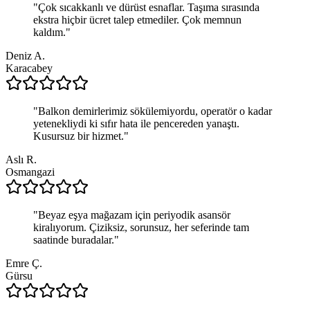
"
Çok sıcakkanlı ve dürüst esnaflar. Taşıma sırasında
ekstra hiçbir ücret talep etmediler. Çok memnun
kaldım.
"
Deniz A.
Karacabey
"
Balkon demirlerimiz sökülemiyordu, operatör o kadar
yetenekliydi ki sıfır hata ile pencereden yanaştı.
Kusursuz bir hizmet.
"
Aslı R.
Osmangazi
"
Beyaz eşya mağazam için periyodik asansör
kiralıyorum. Çiziksiz, sorunsuz, her seferinde tam
saatinde buradalar.
"
Emre Ç.
Gürsu