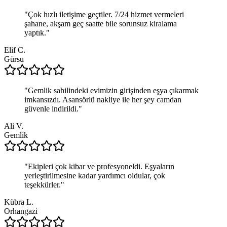
"
Çok hızlı iletişime geçtiler. 7/24 hizmet vermeleri
şahane, akşam geç saatte bile sorunsuz kiralama
yaptık.
"
Elif C.
Gürsu
"
Gemlik sahilindeki evimizin girişinden eşya çıkarmak
imkansızdı. Asansörlü nakliye ile her şey camdan
güvenle indirildi.
"
Ali V.
Gemlik
"
Ekipleri çok kibar ve profesyoneldi. Eşyaların
yerleştirilmesine kadar yardımcı oldular, çok
teşekkürler.
"
Kübra L.
Orhangazi