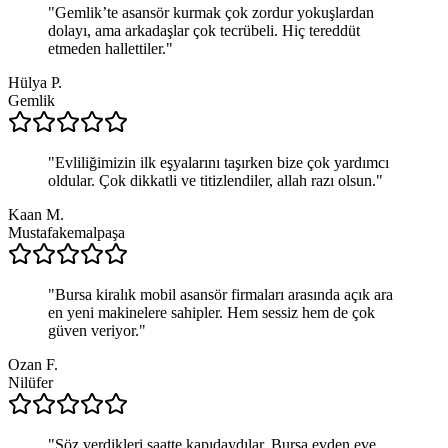
"
Gemlik’te asansör kurmak çok zordur yokuşlardan
dolayı, ama arkadaşlar çok tecrübeli. Hiç tereddüt
etmeden hallettiler.
"
Hülya P.
Gemlik
"
Evliliğimizin ilk eşyalarını taşırken bize çok yardımcı
oldular. Çok dikkatli ve titizlendiler, allah razı olsun.
"
Kaan M.
Mustafakemalpaşa
"
Bursa kiralık mobil asansör firmaları arasında açık ara
en yeni makinelere sahipler. Hem sessiz hem de çok
güven veriyor.
"
Ozan F.
Nilüfer
"
Söz verdikleri saatte kapıdaydılar. Bursa evden eve