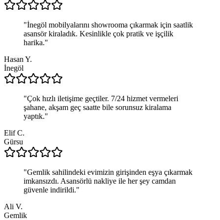
"
İnegöl mobilyalarını showrooma çıkarmak için saatlik
asansör kiraladık. Kesinlikle çok pratik ve işçilik
harika.
"
Hasan Y.
İnegöl
"
Çok hızlı iletişime geçtiler. 7/24 hizmet vermeleri
şahane, akşam geç saatte bile sorunsuz kiralama
yaptık.
"
Elif C.
Gürsu
"
Gemlik sahilindeki evimizin girişinden eşya çıkarmak
imkansızdı. Asansörlü nakliye ile her şey camdan
güvenle indirildi.
"
Ali V.
Gemlik