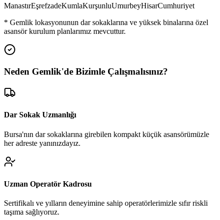
Manastır
Eşrefzade
Kumla
Kurşunlu
Umurbey
Hisar
Cumhuriyet
*
Gemlik
lokasyonunun dar sokaklarına ve yüksek binalarına özel
asansör kurulum planlarımız mevcuttur.
Neden
Gemlik
'de
Bizimle Çalışmalısınız?
Dar Sokak Uzmanlığı
Bursa'nın dar sokaklarına girebilen kompakt küçük asansörümüzle
her adreste yanınızdayız.
Uzman Operatör Kadrosu
Sertifikalı ve yılların deneyimine sahip operatörlerimizle sıfır riskli
taşıma sağlıyoruz.