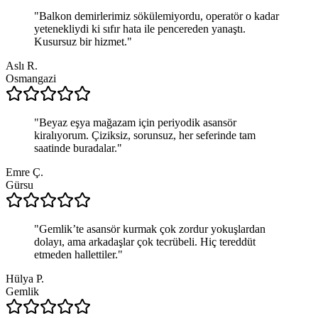
"
Balkon demirlerimiz sökülemiyordu, operatör o kadar
yetenekliydi ki sıfır hata ile pencereden yanaştı.
Kusursuz bir hizmet.
"
Aslı R.
Osmangazi
"
Beyaz eşya mağazam için periyodik asansör
kiralıyorum. Çiziksiz, sorunsuz, her seferinde tam
saatinde buradalar.
"
Emre Ç.
Gürsu
"
Gemlik’te asansör kurmak çok zordur yokuşlardan
dolayı, ama arkadaşlar çok tecrübeli. Hiç tereddüt
etmeden hallettiler.
"
Hülya P.
Gemlik