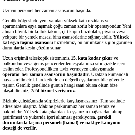
Uzman personel her zaman asansörün başında.
Gemlik bölgesinde yeni yapılan yüksek katlı rezidans ve
apartmanlara eşya taşımak çoğu zaman zorlu bir operasyondur. Yeni
alınan büyük bir koltuk takımı, çift kapılı buzdolabı, piyano veya
yekpare bir yemek masası bina asansörlerine sığmayabilir.
Yüksek
kat eşya taşıma asansörü
hizmetimiz, bu tür imkansız gibi görünen
durumlarda kesin çözüm sunar.
Uzun erişimli teleskopik sistemimiz
15. kata kadar çıkar
ve
balkondan veya geniş pencerelerden eşyalarınızı sıfır çizikle içeri
teslim eder. Profesyonellikten taviz vermeyen anlayışımızla
operatör her zaman asansörün başındadır
. Uzaktan kumandalı
hassas milimetrik hareketlerle en değerli eşyalarınız bile güvenle
taşınır. Gemlik genelinde günün hangi saati olursa olsun bize
ulaşabilirsiniz;
7/24 hizmet veriyoruz
.
Bizimle çalıştığınızda sürprizlerle karşılaşmazsınız. Tam saatinde
adresinize ulaşırız. Makine parkurumuz her zaman temiz ve
bakımlıdır. Yüksek kata çıkarılacak eşyanızın mağazadan alınıp
getirilmesi ve yukarıda içeri alınması gerekiyorsa,
gerekli
durumlarda taşıma personeli (hamal) ve nakliye kamyonu
desteği de verilir
.