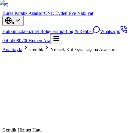
Bursa
Kiralık Asansör
CNC Evden Eve Nakliyat
tr
Hakkımızda
Hizmet Bölgelerimiz
Blog & Rehber
WhatsApp
05056080700
Hemen Ara
Ana Sayfa
Gemlik
Yüksek Kat Eşya Taşıma Asansörü
Gemlik
Hizmet Hattı