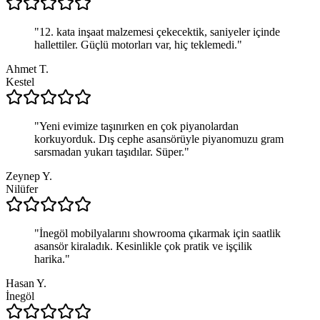
"
12. kata inşaat malzemesi çekecektik, saniyeler içinde
hallettiler. Güçlü motorları var, hiç teklemedi.
"
Ahmet T.
Kestel
"
Yeni evimize taşınırken en çok piyanolardan
korkuyorduk. Dış cephe asansörüyle piyanomuzu gram
sarsmadan yukarı taşıdılar. Süper.
"
Zeynep Y.
Nilüfer
"
İnegöl mobilyalarını showrooma çıkarmak için saatlik
asansör kiraladık. Kesinlikle çok pratik ve işçilik
harika.
"
Hasan Y.
İnegöl