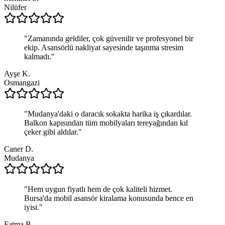
Nilüfer
"
Zamanında geldiler, çok güvenilir ve profesyonel bir
ekip. Asansörlü nakliyat sayesinde taşınma stresim
kalmadı.
"
Ayşe K.
Osmangazi
"
Mudanya'daki o daracık sokakta harika iş çıkardılar.
Balkon kapısından tüm mobilyaları tereyağından kıl
çeker gibi aldılar.
"
Caner D.
Mudanya
"
Hem uygun fiyatlı hem de çok kaliteli hizmet.
Bursa'da mobil asansör kiralama konusunda bence en
iyisi.
"
Fatma B.