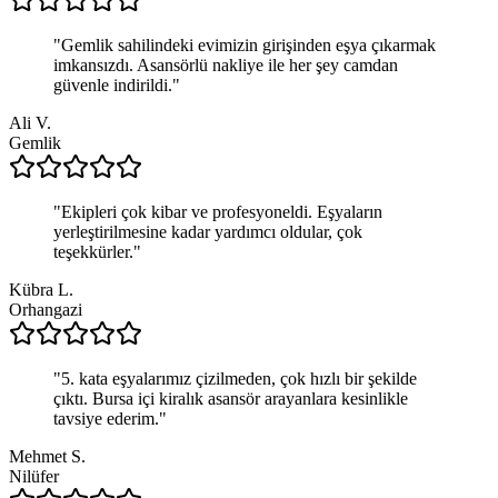
"
Gemlik sahilindeki evimizin girişinden eşya çıkarmak
imkansızdı. Asansörlü nakliye ile her şey camdan
güvenle indirildi.
"
Ali V.
Gemlik
"
Ekipleri çok kibar ve profesyoneldi. Eşyaların
yerleştirilmesine kadar yardımcı oldular, çok
teşekkürler.
"
Kübra L.
Orhangazi
"
5. kata eşyalarımız çizilmeden, çok hızlı bir şekilde
çıktı. Bursa içi kiralık asansör arayanlara kesinlikle
tavsiye ederim.
"
Mehmet S.
Nilüfer