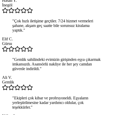
Hasan Y.
İnegöl
"
Çok hızlı iletişime geçtiler. 7/24 hizmet vermeleri
şahane, akşam geç saatte bile sorunsuz kiralama
yaptık.
"
Elif C.
Gürsu
"
Gemlik sahilindeki evimizin girişinden eşya çıkarmak
imkansızdı. Asansörlü nakliye ile her şey camdan
güvenle indirildi.
"
Ali V.
Gemlik
"
Ekipleri çok kibar ve profesyoneldi. Eşyaların
yerleştirilmesine kadar yardımcı oldular, çok
teşekkürler.
"