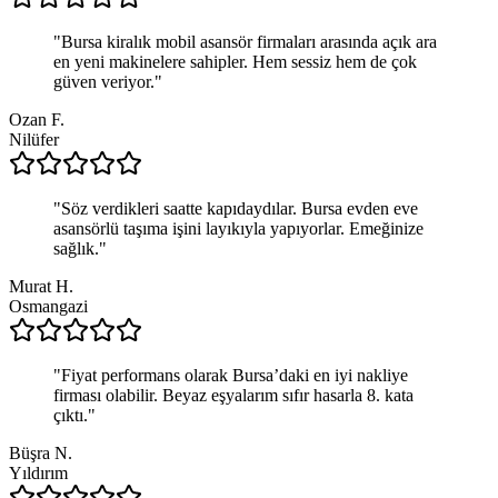
"
Bursa kiralık mobil asansör firmaları arasında açık ara
en yeni makinelere sahipler. Hem sessiz hem de çok
güven veriyor.
"
Ozan F.
Nilüfer
"
Söz verdikleri saatte kapıdaydılar. Bursa evden eve
asansörlü taşıma işini layıkıyla yapıyorlar. Emeğinize
sağlık.
"
Murat H.
Osmangazi
"
Fiyat performans olarak Bursa’daki en iyi nakliye
firması olabilir. Beyaz eşyalarım sıfır hasarla 8. kata
çıktı.
"
Büşra N.
Yıldırım