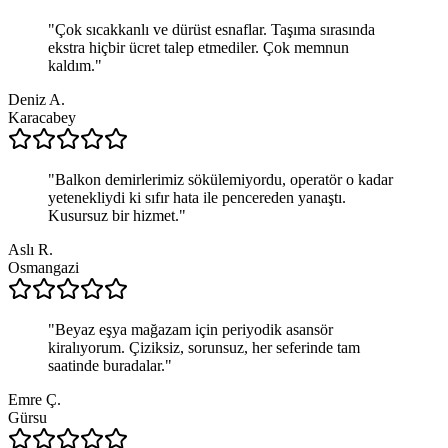
"
Çok sıcakkanlı ve dürüst esnaflar. Taşıma sırasında
ekstra hiçbir ücret talep etmediler. Çok memnun
kaldım.
"
Deniz A.
Karacabey
"
Balkon demirlerimiz sökülemiyordu, operatör o kadar
yetenekliydi ki sıfır hata ile pencereden yanaştı.
Kusursuz bir hizmet.
"
Aslı R.
Osmangazi
"
Beyaz eşya mağazam için periyodik asansör
kiralıyorum. Çiziksiz, sorunsuz, her seferinde tam
saatinde buradalar.
"
Emre Ç.
Gürsu