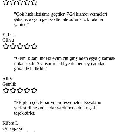
"
Çok hızlı iletişime geçtiler. 7/24 hizmet vermeleri
şahane, akşam geç saatte bile sorunsuz kiralama
yaptık.
"
Elif C.
Gürsu
"
Gemlik sahilindeki evimizin girişinden eşya çıkarmak
imkansızdı. Asansörlü nakliye ile her şey camdan
güvenle indirildi.
"
Ali V.
Gemlik
"
Ekipleri çok kibar ve profesyoneldi. Eşyaların
yerleştirilmesine kadar yardımcı oldular, çok
teşekkürler.
"
Kübra L.
Orhangazi