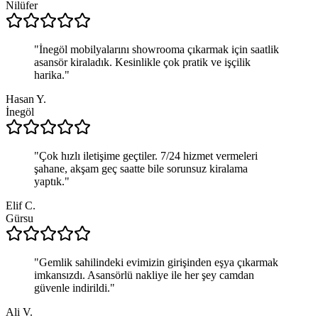
Nilüfer
"
İnegöl mobilyalarını showrooma çıkarmak için saatlik
asansör kiraladık. Kesinlikle çok pratik ve işçilik
harika.
"
Hasan Y.
İnegöl
"
Çok hızlı iletişime geçtiler. 7/24 hizmet vermeleri
şahane, akşam geç saatte bile sorunsuz kiralama
yaptık.
"
Elif C.
Gürsu
"
Gemlik sahilindeki evimizin girişinden eşya çıkarmak
imkansızdı. Asansörlü nakliye ile her şey camdan
güvenle indirildi.
"
Ali V.