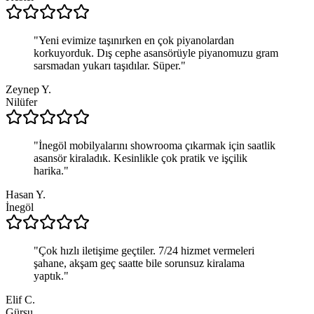
"
Yeni evimize taşınırken en çok piyanolardan
korkuyorduk. Dış cephe asansörüyle piyanomuzu gram
sarsmadan yukarı taşıdılar. Süper.
"
Zeynep Y.
Nilüfer
"
İnegöl mobilyalarını showrooma çıkarmak için saatlik
asansör kiraladık. Kesinlikle çok pratik ve işçilik
harika.
"
Hasan Y.
İnegöl
"
Çok hızlı iletişime geçtiler. 7/24 hizmet vermeleri
şahane, akşam geç saatte bile sorunsuz kiralama
yaptık.
"
Elif C.
Gürsu