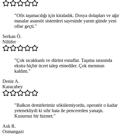
"
Ofis taşımacılığı için kiraladık. Dosya dolapları ve ağır
masalar asansör sistemleri sayesinde yarım günde yeni
ofise geçti.
"
Serkan Ö.
Nilüfer
"
Çok sıcakkanlı ve dürüst esnaflar. Taşıma sırasında
ekstra hiçbir ücret talep etmediler. Çok memnun
kaldım.
"
Deniz A.
Karacabey
"
Balkon demirlerimiz sökülemiyordu, operatör o kadar
yetenekliydi ki sıfır hata ile pencereden yanaştı.
Kusursuz bir hizmet.
"
Aslı R.
Osmangazi