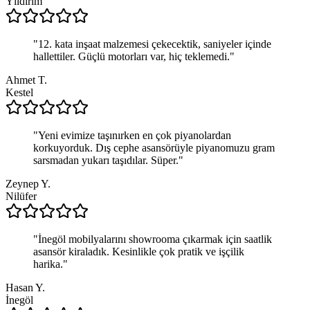
Yıldırım
"
12. kata inşaat malzemesi çekecektik, saniyeler içinde
hallettiler. Güçlü motorları var, hiç teklemedi.
"
Ahmet T.
Kestel
"
Yeni evimize taşınırken en çok piyanolardan
korkuyorduk. Dış cephe asansörüyle piyanomuzu gram
sarsmadan yukarı taşıdılar. Süper.
"
Zeynep Y.
Nilüfer
"
İnegöl mobilyalarını showrooma çıkarmak için saatlik
asansör kiraladık. Kesinlikle çok pratik ve işçilik
harika.
"
Hasan Y.
İnegöl