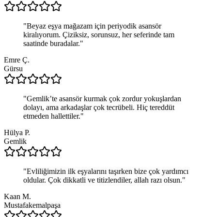
"
Beyaz eşya mağazam için periyodik asansör
kiralıyorum. Çiziksiz, sorunsuz, her seferinde tam
saatinde buradalar.
"
Emre Ç.
Gürsu
"
Gemlik’te asansör kurmak çok zordur yokuşlardan
dolayı, ama arkadaşlar çok tecrübeli. Hiç tereddüt
etmeden hallettiler.
"
Hülya P.
Gemlik
"
Evliliğimizin ilk eşyalarını taşırken bize çok yardımcı
oldular. Çok dikkatli ve titizlendiler, allah razı olsun.
"
Kaan M.
Mustafakemalpaşa