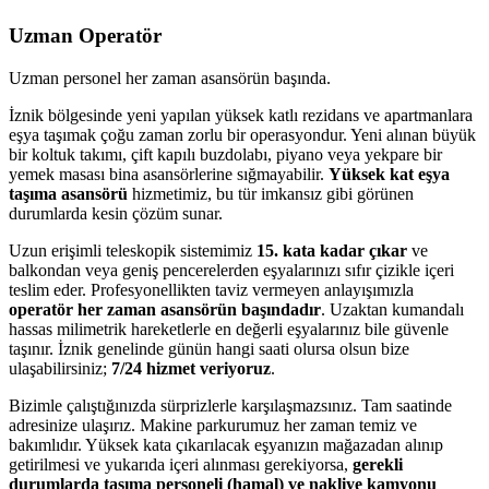
Uzman Operatör
Uzman personel her zaman asansörün başında.
İznik bölgesinde yeni yapılan yüksek katlı rezidans ve apartmanlara
eşya taşımak çoğu zaman zorlu bir operasyondur. Yeni alınan büyük
bir koltuk takımı, çift kapılı buzdolabı, piyano veya yekpare bir
yemek masası bina asansörlerine sığmayabilir.
Yüksek kat eşya
taşıma asansörü
hizmetimiz, bu tür imkansız gibi görünen
durumlarda kesin çözüm sunar.
Uzun erişimli teleskopik sistemimiz
15. kata kadar çıkar
ve
balkondan veya geniş pencerelerden eşyalarınızı sıfır çizikle içeri
teslim eder. Profesyonellikten taviz vermeyen anlayışımızla
operatör her zaman asansörün başındadır
. Uzaktan kumandalı
hassas milimetrik hareketlerle en değerli eşyalarınız bile güvenle
taşınır. İznik genelinde günün hangi saati olursa olsun bize
ulaşabilirsiniz;
7/24 hizmet veriyoruz
.
Bizimle çalıştığınızda sürprizlerle karşılaşmazsınız. Tam saatinde
adresinize ulaşırız. Makine parkurumuz her zaman temiz ve
bakımlıdır. Yüksek kata çıkarılacak eşyanızın mağazadan alınıp
getirilmesi ve yukarıda içeri alınması gerekiyorsa,
gerekli
durumlarda taşıma personeli (hamal) ve nakliye kamyonu