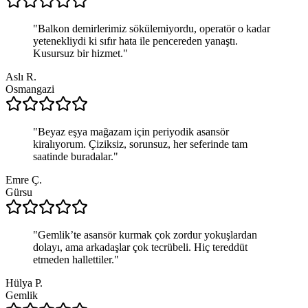
"
Balkon demirlerimiz sökülemiyordu, operatör o kadar
yetenekliydi ki sıfır hata ile pencereden yanaştı.
Kusursuz bir hizmet.
"
Aslı R.
Osmangazi
"
Beyaz eşya mağazam için periyodik asansör
kiralıyorum. Çiziksiz, sorunsuz, her seferinde tam
saatinde buradalar.
"
Emre Ç.
Gürsu
"
Gemlik’te asansör kurmak çok zordur yokuşlardan
dolayı, ama arkadaşlar çok tecrübeli. Hiç tereddüt
etmeden hallettiler.
"
Hülya P.
Gemlik