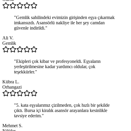
"
Gemlik sahilindeki evimizin girişinden eşya çıkarmak
imkansızdı. Asansörlü nakliye ile her şey camdan
güvenle indirildi.
"
Ali V.
Gemlik
"
Ekipleri çok kibar ve profesyoneldi. Eşyaların
yerleştirilmesine kadar yardımcı oldular, çok
teşekkürler.
"
Kübra L.
Orhangazi
"
5. kata eşyalarımız çizilmeden, çok hızlı bir şekilde
çıktı. Bursa içi kiralık asansör arayanlara kesinlikle
tavsiye ederim.
"
Mehmet S.
Nilüfer