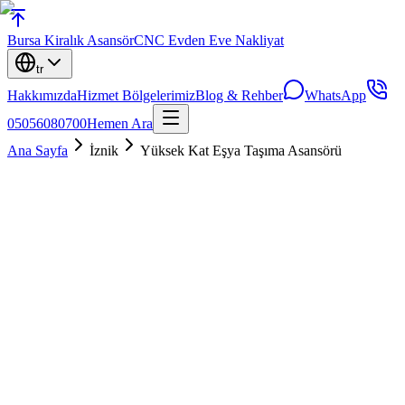
Bursa
Kiralık Asansör
CNC Evden Eve Nakliyat
tr
Hakkımızda
Hizmet Bölgelerimiz
Blog & Rehber
WhatsApp
05056080700
Hemen Ara
Ana Sayfa
İznik
Yüksek Kat Eşya Taşıma Asansörü