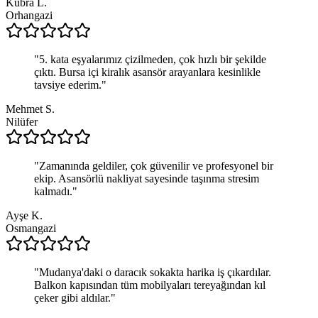
Kübra L.
Orhangazi
"
5. kata eşyalarımız çizilmeden, çok hızlı bir şekilde
çıktı. Bursa içi kiralık asansör arayanlara kesinlikle
tavsiye ederim.
"
Mehmet S.
Nilüfer
"
Zamanında geldiler, çok güvenilir ve profesyonel bir
ekip. Asansörlü nakliyat sayesinde taşınma stresim
kalmadı.
"
Ayşe K.
Osmangazi
"
Mudanya'daki o daracık sokakta harika iş çıkardılar.
Balkon kapısından tüm mobilyaları tereyağından kıl
çeker gibi aldılar.
"