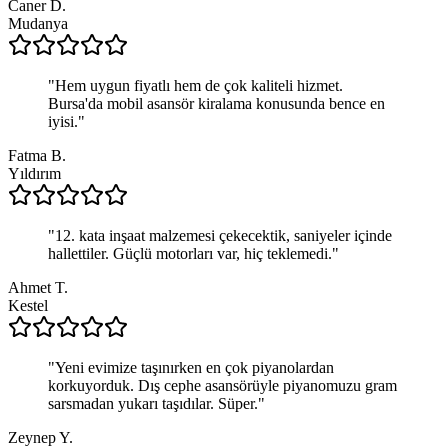
Caner D.
Mudanya
"
Hem uygun fiyatlı hem de çok kaliteli hizmet.
Bursa'da mobil asansör kiralama konusunda bence en
iyisi.
"
Fatma B.
Yıldırım
"
12. kata inşaat malzemesi çekecektik, saniyeler içinde
hallettiler. Güçlü motorları var, hiç teklemedi.
"
Ahmet T.
Kestel
"
Yeni evimize taşınırken en çok piyanolardan
korkuyorduk. Dış cephe asansörüyle piyanomuzu gram
sarsmadan yukarı taşıdılar. Süper.
"
Zeynep Y.