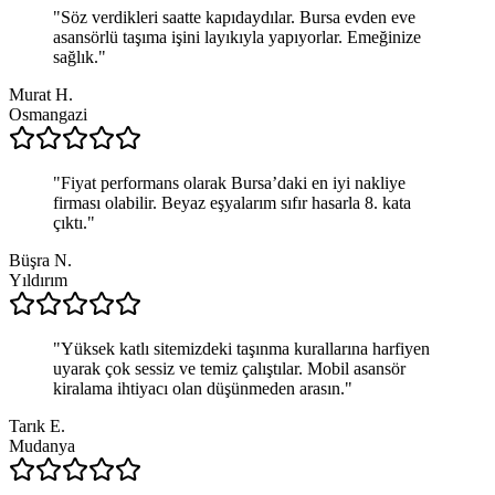
"
Söz verdikleri saatte kapıdaydılar. Bursa evden eve
asansörlü taşıma işini layıkıyla yapıyorlar. Emeğinize
sağlık.
"
Murat H.
Osmangazi
"
Fiyat performans olarak Bursa’daki en iyi nakliye
firması olabilir. Beyaz eşyalarım sıfır hasarla 8. kata
çıktı.
"
Büşra N.
Yıldırım
"
Yüksek katlı sitemizdeki taşınma kurallarına harfiyen
uyarak çok sessiz ve temiz çalıştılar. Mobil asansör
kiralama ihtiyacı olan düşünmeden arasın.
"
Tarık E.
Mudanya