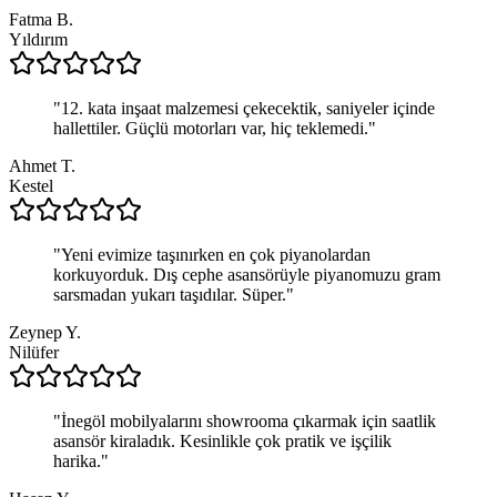
Fatma B.
Yıldırım
"
12. kata inşaat malzemesi çekecektik, saniyeler içinde
hallettiler. Güçlü motorları var, hiç teklemedi.
"
Ahmet T.
Kestel
"
Yeni evimize taşınırken en çok piyanolardan
korkuyorduk. Dış cephe asansörüyle piyanomuzu gram
sarsmadan yukarı taşıdılar. Süper.
"
Zeynep Y.
Nilüfer
"
İnegöl mobilyalarını showrooma çıkarmak için saatlik
asansör kiraladık. Kesinlikle çok pratik ve işçilik
harika.
"