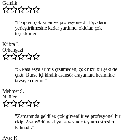
Gemlik
"
Ekipleri çok kibar ve profesyoneldi. Eşyaların
yerleştirilmesine kadar yardımcı oldular, çok
teşekkürler.
"
Kübra L.
Orhangazi
"
5. kata eşyalarımız çizilmeden, çok hızlı bir şekilde
çıktı. Bursa içi kiralık asansör arayanlara kesinlikle
tavsiye ederim.
"
Mehmet S.
Nilüfer
"
Zamanında geldiler, çok güvenilir ve profesyonel bir
ekip. Asansörlü nakliyat sayesinde taşınma stresim
kalmadı.
"
Ayşe K.