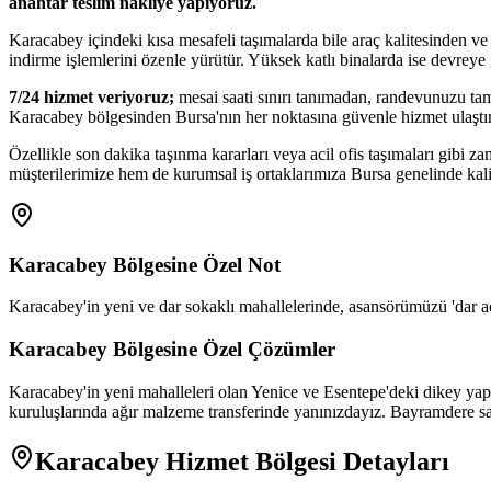
anahtar teslim nakliye yapıyoruz.
Karacabey içindeki kısa mesafeli taşımalarda bile araç kalitesinden v
indirme işlemlerini özenle yürütür. Yüksek katlı binalarda ise devreye
7/24 hizmet veriyoruz;
mesai saati sınırı tanımadan, randevunuzu tam a
Karacabey bölgesinden Bursa'nın her noktasına güvenle hizmet ulaştı
Özellikle son dakika taşınma kararları veya acil ofis taşımaları gibi 
müşterilerimize hem de kurumsal iş ortaklarımıza Bursa genelinde kalit
Karacabey
Bölgesine Özel Not
Karacabey'in yeni ve dar sokaklı mahallelerinde, asansörümüzü 'dar a
Karacabey
Bölgesine Özel Çözümler
Karacabey'in yeni mahalleleri olan Yenice ve Esentepe'deki dikey yap
kuruluşlarında ağır malzeme transferinde yanınızdayız. Bayramdere sah
Karacabey
Hizmet Bölgesi Detayları