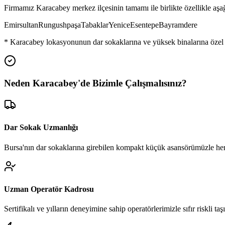
Firmamız
Karacabey
merkez ilçesinin tamamı ile birlikte özellikle aş
Emirsultan
Rungushpaşa
Tabaklar
Yenice
Esentepe
Bayramdere
*
Karacabey
lokasyonunun dar sokaklarına ve yüksek binalarına özel
Neden
Karacabey
'de
Bizimle Çalışmalısınız?
Dar Sokak Uzmanlığı
Bursa'nın dar sokaklarına girebilen kompakt küçük asansörümüzle her
Uzman Operatör Kadrosu
Sertifikalı ve yılların deneyimine sahip operatörlerimizle sıfır riskli ta