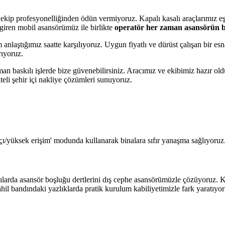
e ekip profesyonelliğinden ödün vermiyoruz. Kapalı kasalı araçlarımız e
 giren mobil asansörümüz ile birlikte
operatör her zaman asansörün b
nlaştığımız saatte karşılıyoruz. Uygun fiyatlı ve dürüst çalışan bir esna
rıyoruz.
zaman baskılı işlerde bize güvenebilirsiniz. Aracımız ve ekibimiz hazır o
eli şehir içi nakliye çözümleri sunuyoruz.
çı/yüksek erişim' modunda kullanarak binalara sıfır yanaşma sağlıyoruz
ılarda asansör boşluğu dertlerini dış cephe asansörümüzle çözüyoruz. K
il bandındaki yazlıklarda pratik kurulum kabiliyetimizle fark yaratıyor