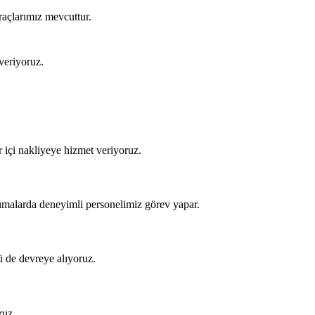
raçlarımız mevcuttur.
veriyoruz.
ir içi nakliyeye hizmet veriyoruz.
şımalarda deneyimli personelimiz görev yapar.
ü de devreye alıyoruz.
ruz.