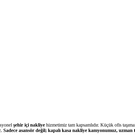
esyonel
şehir içi nakliye
hizmetimiz tam kapsamlıdır. Küçük ofis taşımal
z.
Sadece asansör değil; kapalı kasa nakliye kamyonumuz, uzman t