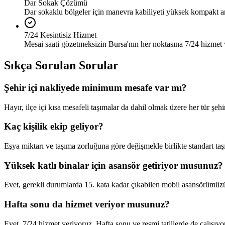
Dar Sokak Çözümü
Dar sokaklu bölgeler için manevra kabiliyeti yüksek kompakt a
7/24 Kesintisiz Hizmet
Mesai saati gözetmeksizin Bursa'nın her noktasına 7/24 hizmet 
Sıkça Sorulan Sorular
Şehir içi nakliyede minimum mesafe var mı?
Hayır, ilçe içi kısa mesafeli taşımalar da dahil olmak üzere her tür şeh
Kaç kişilik ekip geliyor?
Eşya miktarı ve taşıma zorluğuna göre değişmekle birlikte standart ta
Yüksek katlı binalar için asansör getiriyor musunuz?
Evet, gerekli durumlarda 15. kata kadar çıkabilen mobil asansörümüz
Hafta sonu da hizmet veriyor musunuz?
Evet, 7/24 hizmet veriyoruz. Hafta sonu ve resmi tatillerde de çalışıyo