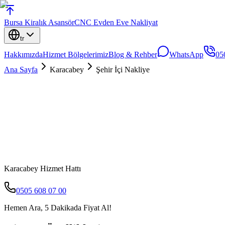
Bursa
Kiralık Asansör
CNC Evden Eve Nakliyat
tr
Hakkımızda
Hizmet Bölgelerimiz
Blog & Rehber
WhatsApp
05
Ana Sayfa
Karacabey
Şehir İçi Nakliye
Karacabey
Hizmet Hattı
0505 608 07 00
Hemen Ara, 5 Dakikada Fiyat Al!