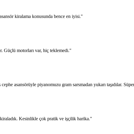
asansör kiralama konusunda bence en iyisi.
"
er. Güçlü motorları var, hiç teklemedi.
"
ş cephe asansörüyle piyanomuzu gram sarsmadan yukarı taşıdılar. Süper
raladık. Kesinlikle çok pratik ve işçilik harika.
"