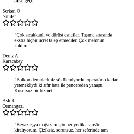
ofise geçti.
"
Serkan Ö.
Nilüfer
"
Çok sıcakkanlı ve dürüst esnaflar. Taşıma sırasında
ekstra hiçbir ücret talep etmediler. Çok memnun
kaldım.
"
Deniz A.
Karacabey
"
Balkon demirlerimiz sökülemiyordu, operatör o kadar
yetenekliydi ki sıfır hata ile pencereden yanaştı.
Kusursuz bir hizmet.
"
Aslı R.
Osmangazi
"
Beyaz eşya mağazam için periyodik asansör
kiralıyorum. Çiziksiz, sorunsuz, her seferinde tam