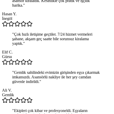
asansör kiraladık. Kesinlikle çok pratik ve işçilik
harika.
"
Hasan Y.
İnegöl
"
Çok hızlı iletişime geçtiler. 7/24 hizmet vermeleri
şahane, akşam geç saatte bile sorunsuz kiralama
yaptık.
"
Elif C.
Gürsu
"
Gemlik sahilindeki evimizin girişinden eşya çıkarmak
imkansızdı. Asansörlü nakliye ile her şey camdan
güvenle indirildi.
"
Ali V.
Gemlik
"
Ekipleri çok kibar ve profesyoneldi. Eşyaların