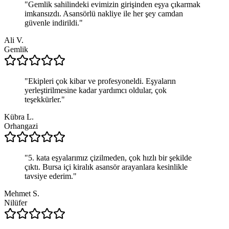
"
Gemlik sahilindeki evimizin girişinden eşya çıkarmak
imkansızdı. Asansörlü nakliye ile her şey camdan
güvenle indirildi.
"
Ali V.
Gemlik
"
Ekipleri çok kibar ve profesyoneldi. Eşyaların
yerleştirilmesine kadar yardımcı oldular, çok
teşekkürler.
"
Kübra L.
Orhangazi
"
5. kata eşyalarımız çizilmeden, çok hızlı bir şekilde
çıktı. Bursa içi kiralık asansör arayanlara kesinlikle
tavsiye ederim.
"
Mehmet S.
Nilüfer