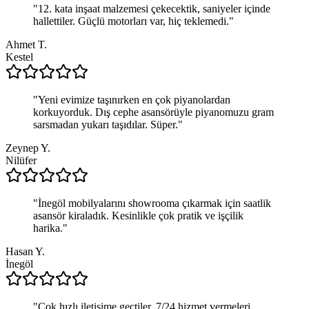
"
12. kata inşaat malzemesi çekecektik, saniyeler içinde
hallettiler. Güçlü motorları var, hiç teklemedi.
"
Ahmet T.
Kestel
"
Yeni evimize taşınırken en çok piyanolardan
korkuyorduk. Dış cephe asansörüyle piyanomuzu gram
sarsmadan yukarı taşıdılar. Süper.
"
Zeynep Y.
Nilüfer
"
İnegöl mobilyalarını showrooma çıkarmak için saatlik
asansör kiraladık. Kesinlikle çok pratik ve işçilik
harika.
"
Hasan Y.
İnegöl
"
Çok hızlı iletişime geçtiler. 7/24 hizmet vermeleri