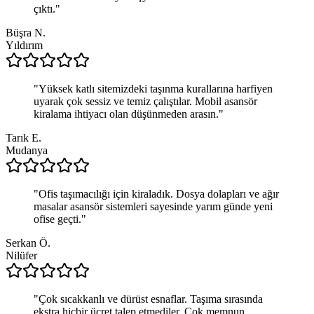
çıktı.
"
Büşra N.
Yıldırım
"
Yüksek katlı sitemizdeki taşınma kurallarına harfiyen
uyarak çok sessiz ve temiz çalıştılar. Mobil asansör
kiralama ihtiyacı olan düşünmeden arasın.
"
Tarık E.
Mudanya
"
Ofis taşımacılığı için kiraladık. Dosya dolapları ve ağır
masalar asansör sistemleri sayesinde yarım günde yeni
ofise geçti.
"
Serkan Ö.
Nilüfer
"
Çok sıcakkanlı ve dürüst esnaflar. Taşıma sırasında
ekstra hiçbir ücret talep etmediler. Çok memnun