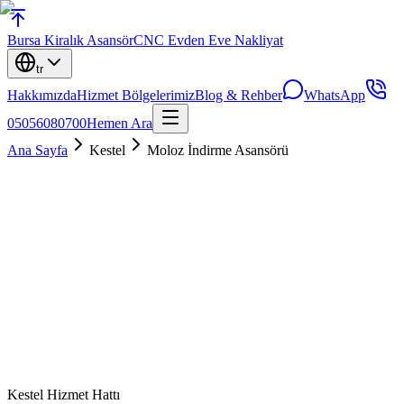
Bursa
Kiralık Asansör
CNC Evden Eve Nakliyat
tr
Hakkımızda
Hizmet Bölgelerimiz
Blog & Rehber
WhatsApp
05056080700
Hemen Ara
Ana Sayfa
Kestel
Moloz İndirme Asansörü
Kestel
Hizmet Hattı