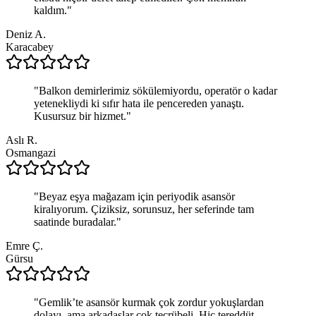
kaldım.
"
Deniz A.
Karacabey
"
Balkon demirlerimiz sökülemiyordu, operatör o kadar
yetenekliydi ki sıfır hata ile pencereden yanaştı.
Kusursuz bir hizmet.
"
Aslı R.
Osmangazi
"
Beyaz eşya mağazam için periyodik asansör
kiralıyorum. Çiziksiz, sorunsuz, her seferinde tam
saatinde buradalar.
"
Emre Ç.
Gürsu
"
Gemlik’te asansör kurmak çok zordur yokuşlardan
dolayı, ama arkadaşlar çok tecrübeli. Hiç tereddüt