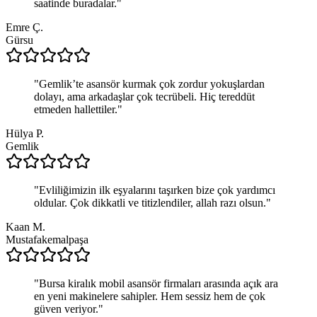
saatinde buradalar.
"
Emre Ç.
Gürsu
"
Gemlik’te asansör kurmak çok zordur yokuşlardan
dolayı, ama arkadaşlar çok tecrübeli. Hiç tereddüt
etmeden hallettiler.
"
Hülya P.
Gemlik
"
Evliliğimizin ilk eşyalarını taşırken bize çok yardımcı
oldular. Çok dikkatli ve titizlendiler, allah razı olsun.
"
Kaan M.
Mustafakemalpaşa
"
Bursa kiralık mobil asansör firmaları arasında açık ara
en yeni makinelere sahipler. Hem sessiz hem de çok
güven veriyor.
"