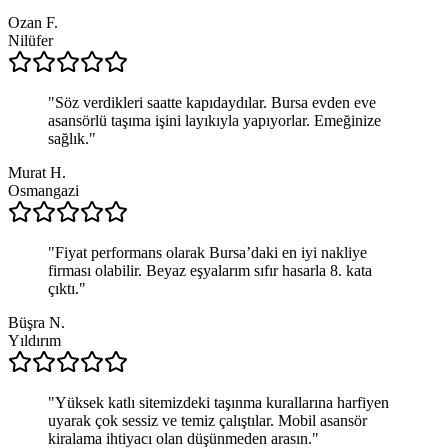
Ozan F.
Nilüfer
"
Söz verdikleri saatte kapıdaydılar. Bursa evden eve
asansörlü taşıma işini layıkıyla yapıyorlar. Emeğinize
sağlık.
"
Murat H.
Osmangazi
"
Fiyat performans olarak Bursa’daki en iyi nakliye
firması olabilir. Beyaz eşyalarım sıfır hasarla 8. kata
çıktı.
"
Büşra N.
Yıldırım
"
Yüksek katlı sitemizdeki taşınma kurallarına harfiyen
uyarak çok sessiz ve temiz çalıştılar. Mobil asansör
kiralama ihtiyacı olan düşünmeden arasın.
"