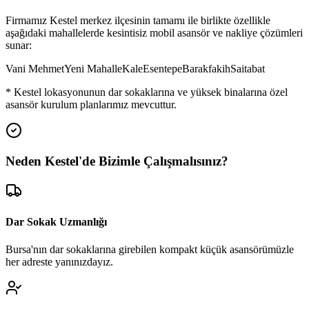
Firmamız
Kestel
merkez ilçesinin tamamı ile birlikte özellikle
aşağıdaki mahallelerde kesintisiz mobil asansör ve nakliye çözümleri
sunar:
Vani Mehmet
Yeni Mahalle
Kale
Esentepe
Barakfakih
Saitabat
*
Kestel
lokasyonunun dar sokaklarına ve yüksek binalarına özel
asansör kurulum planlarımız mevcuttur.
Neden
Kestel
'de
Bizimle Çalışmalısınız?
Dar Sokak Uzmanlığı
Bursa'nın dar sokaklarına girebilen kompakt küçük asansörümüzle
her adreste yanınızdayız.