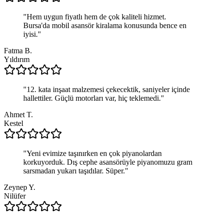
"
Hem uygun fiyatlı hem de çok kaliteli hizmet.
Bursa'da mobil asansör kiralama konusunda bence en
iyisi.
"
Fatma B.
Yıldırım
"
12. kata inşaat malzemesi çekecektik, saniyeler içinde
hallettiler. Güçlü motorları var, hiç teklemedi.
"
Ahmet T.
Kestel
"
Yeni evimize taşınırken en çok piyanolardan
korkuyorduk. Dış cephe asansörüyle piyanomuzu gram
sarsmadan yukarı taşıdılar. Süper.
"
Zeynep Y.
Nilüfer