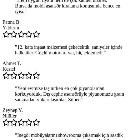
"
Hem uygun fiyatlı hem de çok kaliteli hizmet.
Bursa'da mobil asansör kiralama konusunda bence en
iyisi.
"
Fatma B.
Yıldırım
"
12. kata inşaat malzemesi çekecektik, saniyeler içinde
hallettiler. Güçlü motorları var, hiç teklemedi.
"
Ahmet T.
Kestel
"
Yeni evimize taşınırken en çok piyanolardan
korkuyorduk. Dış cephe asansörüyle piyanomuzu gram
sarsmadan yukarı taşıdılar. Süper.
"
Zeynep Y.
Nilüfer
"
İnegöl mobilyalarını showrooma çıkarmak için saatlik