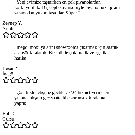
"
Yeni evimize taşınırken en çok piyanolardan
korkuyorduk. Dış cephe asansörüyle piyanomuzu gram
sarsmadan yukarı taşıdılar. Süper.
"
Zeynep Y.
Nilüfer
"
İnegöl mobilyalarını showrooma çıkarmak için saatlik
asansör kiraladık. Kesinlikle çok pratik ve işçilik
harika.
"
Hasan Y.
İnegöl
"
Çok hızlı iletişime geçtiler. 7/24 hizmet vermeleri
şahane, akşam geç saatte bile sorunsuz kiralama
yaptık.
"
Elif C.
Gürsu