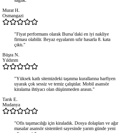
sağlık.
"
Murat H.
Osmangazi
"
Fiyat performans olarak Bursa’daki en iyi nakliye
firması olabilir. Beyaz eşyalarım sıfır hasarla 8. kata
çıktı.
"
Büşra N.
Yıldırım
"
Yüksek katlı sitemizdeki taşınma kurallarına harfiyen
uyarak çok sessiz ve temiz çalıştılar. Mobil asansör
kiralama ihtiyacı olan düşünmeden arasın.
"
Tarık E.
Mudanya
"
Ofis taşımacılığı için kiraladık. Dosya dolapları ve ağır
masalar asansör sistemleri sayesinde yarım günde yeni