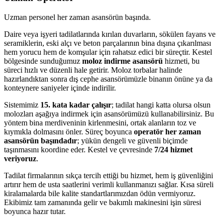
Uzman personel her zaman asansörün başında.
Daire veya işyeri tadilatlarında kırılan duvarların, sökülen fayans ve
seramiklerin, eski alçı ve beton parçalarının bina dışına çıkarılması
hem yorucu hem de komşular için rahatsız edici bir süreçtir. Kestel
bölgesinde sunduğumuz
moloz indirme asansörü
hizmeti, bu
süreci hızlı ve düzenli hale getirir. Moloz torbalar halinde
hazırlandıktan sonra dış cephe asansörümüzle binanın önüne ya da
konteynere saniyeler içinde indirilir.
Sistemimiz
15. kata kadar çalışır
; tadilat hangi katta olursa olsun
molozları aşağıya indirmek için asansörümüzü kullanabilirsiniz. Bu
yöntem bina merdiveninin kirlenmesini, ortak alanların toz ve
kıymıkla dolmasını önler. Süreç boyunca
operatör her zaman
asansörün başındadır
; yükün dengeli ve güvenli biçimde
taşınmasını koordine eder. Kestel ve çevresinde
7/24 hizmet
veriyoruz
.
Tadilat firmalarının sıkça tercih ettiği bu hizmet, hem iş güvenliğini
artırır hem de usta saatlerini verimli kullanmanızı sağlar. Kısa süreli
kiralamalarda bile kalite standartlarımızdan ödün vermiyoruz.
Ekibimiz tam zamanında gelir ve bakımlı makinesini işin süresi
boyunca hazır tutar.