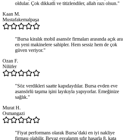
oldular. Çok dikkatli ve titizlendiler, allah razı olsun.
"
Kaan M.
Mustafakemalpaşa
"
Bursa kiralık mobil asansör firmaları arasında açık ara
en yeni makinelere sahipler. Hem sessiz hem de çok
güven veriyor.
"
Ozan F.
Nilüfer
"
Söz verdikleri saatte kapıdaydılar. Bursa evden eve
asansörlü taşıma işini layıkıyla yapıyorlar. Emeğinize
sağlık.
"
Murat H.
Osmangazi
"
Fiyat performans olarak Bursa’daki en iyi nakliye
firması olabilir. Beyaz eşyalarım sıfır hasarla 8. kata