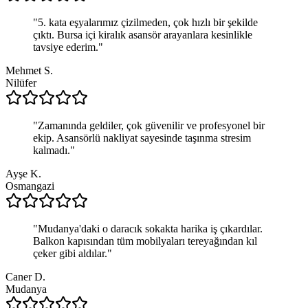
"
5. kata eşyalarımız çizilmeden, çok hızlı bir şekilde
çıktı. Bursa içi kiralık asansör arayanlara kesinlikle
tavsiye ederim.
"
Mehmet S.
Nilüfer
"
Zamanında geldiler, çok güvenilir ve profesyonel bir
ekip. Asansörlü nakliyat sayesinde taşınma stresim
kalmadı.
"
Ayşe K.
Osmangazi
"
Mudanya'daki o daracık sokakta harika iş çıkardılar.
Balkon kapısından tüm mobilyaları tereyağından kıl
çeker gibi aldılar.
"
Caner D.
Mudanya