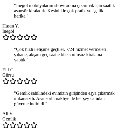
"
İnegöl mobilyalarını showrooma çıkarmak için saatlik
asansör kiraladık. Kesinlikle çok pratik ve işçilik
harika.
"
Hasan Y.
İnegöl
"
Çok hızlı iletişime geçtiler. 7/24 hizmet vermeleri
şahane, akşam geç saatte bile sorunsuz kiralama
yaptık.
"
Elif C.
Gürsu
"
Gemlik sahilindeki evimizin girişinden eşya çıkarmak
imkansızdı. Asansörlü nakliye ile her şey camdan
güvenle indirildi.
"
Ali V.
Gemlik