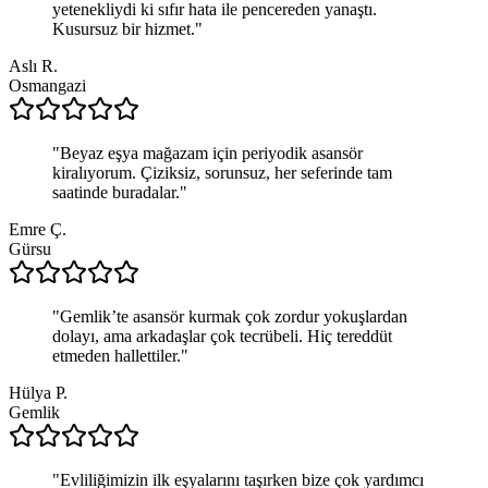
yetenekliydi ki sıfır hata ile pencereden yanaştı.
Kusursuz bir hizmet.
"
Aslı R.
Osmangazi
"
Beyaz eşya mağazam için periyodik asansör
kiralıyorum. Çiziksiz, sorunsuz, her seferinde tam
saatinde buradalar.
"
Emre Ç.
Gürsu
"
Gemlik’te asansör kurmak çok zordur yokuşlardan
dolayı, ama arkadaşlar çok tecrübeli. Hiç tereddüt
etmeden hallettiler.
"
Hülya P.
Gemlik
"
Evliliğimizin ilk eşyalarını taşırken bize çok yardımcı