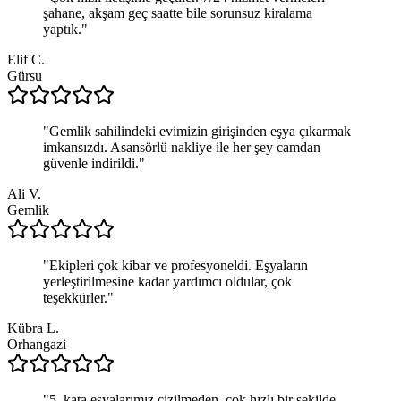
şahane, akşam geç saatte bile sorunsuz kiralama
yaptık.
"
Elif C.
Gürsu
"
Gemlik sahilindeki evimizin girişinden eşya çıkarmak
imkansızdı. Asansörlü nakliye ile her şey camdan
güvenle indirildi.
"
Ali V.
Gemlik
"
Ekipleri çok kibar ve profesyoneldi. Eşyaların
yerleştirilmesine kadar yardımcı oldular, çok
teşekkürler.
"
Kübra L.
Orhangazi
"
5. kata eşyalarımız çizilmeden, çok hızlı bir şekilde