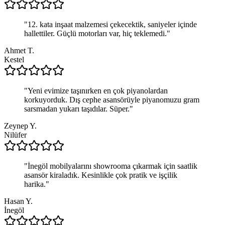
"
12. kata inşaat malzemesi çekecektik, saniyeler içinde
hallettiler. Güçlü motorları var, hiç teklemedi.
"
Ahmet T.
Kestel
"
Yeni evimize taşınırken en çok piyanolardan
korkuyorduk. Dış cephe asansörüyle piyanomuzu gram
sarsmadan yukarı taşıdılar. Süper.
"
Zeynep Y.
Nilüfer
"
İnegöl mobilyalarını showrooma çıkarmak için saatlik
asansör kiraladık. Kesinlikle çok pratik ve işçilik
harika.
"
Hasan Y.
İnegöl