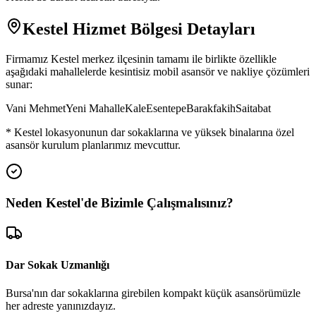
Kestel
Hizmet Bölgesi Detayları
Firmamız
Kestel
merkez ilçesinin tamamı ile birlikte özellikle
aşağıdaki mahallelerde kesintisiz mobil asansör ve nakliye çözümleri
sunar:
Vani Mehmet
Yeni Mahalle
Kale
Esentepe
Barakfakih
Saitabat
*
Kestel
lokasyonunun dar sokaklarına ve yüksek binalarına özel
asansör kurulum planlarımız mevcuttur.
Neden
Kestel
'de
Bizimle Çalışmalısınız?
Dar Sokak Uzmanlığı
Bursa'nın dar sokaklarına girebilen kompakt küçük asansörümüzle
her adreste yanınızdayız.