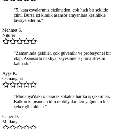
"
5. kata eşyalarımız çizilmeden, çok hızlı bir şekilde
çıktı. Bursa içi kiralık asansör arayanlara kesinlikle
tavsiye ederim.
"
Mehmet S.
Nilüfer
"
Zamanında geldiler, çok güvenilir ve profesyonel bir
ekip. Asansörlü nakliyat sayesinde taşınma stresim
kalmadı.
"
Ayşe K.
Osmangazi
"
Mudanya'daki o daracık sokakta harika iş çıkardılar.
Balkon kapısından tüm mobilyaları tereyağından kıl
çeker gibi aldılar.
"
Caner D.
Mudanya