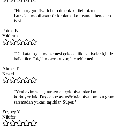
"
Hem uygun fiyatlı hem de çok kaliteli hizmet.
Bursa'da mobil asansör kiralama konusunda bence en
iyisi.
"
Fatma B.
Yıldırım
"
12. kata inşaat malzemesi çekecektik, saniyeler içinde
hallettiler. Güçlü motorları var, hiç teklemedi.
"
Ahmet T.
Kestel
"
Yeni evimize taşınırken en çok piyanolardan
korkuyorduk. Dış cephe asansörüyle piyanomuzu gram
sarsmadan yukarı taşıdılar. Süper.
"
Zeynep Y.
Nilüfer