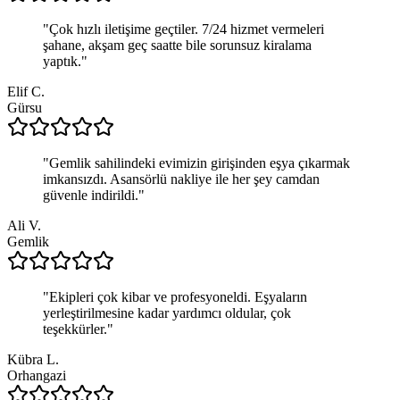
"
Çok hızlı iletişime geçtiler. 7/24 hizmet vermeleri
şahane, akşam geç saatte bile sorunsuz kiralama
yaptık.
"
Elif C.
Gürsu
"
Gemlik sahilindeki evimizin girişinden eşya çıkarmak
imkansızdı. Asansörlü nakliye ile her şey camdan
güvenle indirildi.
"
Ali V.
Gemlik
"
Ekipleri çok kibar ve profesyoneldi. Eşyaların
yerleştirilmesine kadar yardımcı oldular, çok
teşekkürler.
"
Kübra L.
Orhangazi