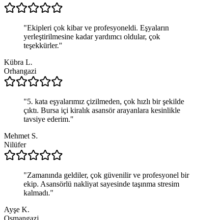
"
Ekipleri çok kibar ve profesyoneldi. Eşyaların
yerleştirilmesine kadar yardımcı oldular, çok
teşekkürler.
"
Kübra L.
Orhangazi
"
5. kata eşyalarımız çizilmeden, çok hızlı bir şekilde
çıktı. Bursa içi kiralık asansör arayanlara kesinlikle
tavsiye ederim.
"
Mehmet S.
Nilüfer
"
Zamanında geldiler, çok güvenilir ve profesyonel bir
ekip. Asansörlü nakliyat sayesinde taşınma stresim
kalmadı.
"
Ayşe K.
Osmangazi