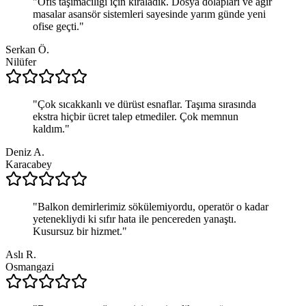
"
Ofis taşımacılığı için kiraladık. Dosya dolapları ve ağır
masalar asansör sistemleri sayesinde yarım günde yeni
ofise geçti.
"
Serkan Ö.
Nilüfer
"
Çok sıcakkanlı ve dürüst esnaflar. Taşıma sırasında
ekstra hiçbir ücret talep etmediler. Çok memnun
kaldım.
"
Deniz A.
Karacabey
"
Balkon demirlerimiz sökülemiyordu, operatör o kadar
yetenekliydi ki sıfır hata ile pencereden yanaştı.
Kusursuz bir hizmet.
"
Aslı R.
Osmangazi