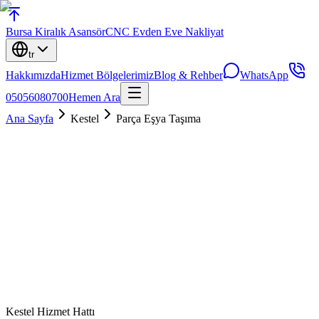
Bursa
Kiralık Asansör
CNC Evden Eve Nakliyat
tr
Hakkımızda
Hizmet Bölgelerimiz
Blog & Rehber
WhatsApp
05056080700
Hemen Ara
Ana Sayfa
Kestel
Parça Eşya Taşıma
Kestel
Hizmet Hattı