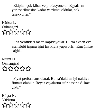
"
Ekipleri çok kibar ve profesyoneldi. Eşyaların
yerleştirilmesine kadar yardımcı oldular, çok
teşekkürler.
"
Kübra L.
Orhangazi
"
Söz verdikleri saatte kapıdaydılar. Bursa evden eve
asansörlü taşıma işini layıkıyla yapıyorlar. Emeğinize
sağlık.
"
Murat H.
Osmangazi
"
Fiyat performans olarak Bursa’daki en iyi nakliye
firması olabilir. Beyaz eşyalarım sıfır hasarla 8. kata
çıktı.
"
Büşra N.
Yıldırım