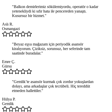
"
Balkon demirlerimiz sökülemiyordu, operatör o kadar
yetenekliydi ki sıfır hata ile pencereden yanaştı.
Kusursuz bir hizmet.
"
Aslı R.
Osmangazi
"
Beyaz eşya mağazam için periyodik asansör
kiralıyorum. Çiziksiz, sorunsuz, her seferinde tam
saatinde buradalar.
"
Emre Ç.
Gürsu
"
Gemlik’te asansör kurmak çok zordur yokuşlardan
dolayı, ama arkadaşlar çok tecrübeli. Hiç tereddüt
etmeden hallettiler.
"
Hülya P.
Gemlik