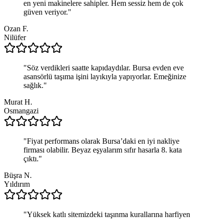
en yeni makinelere sahipler. Hem sessiz hem de çok
güven veriyor.
"
Ozan F.
Nilüfer
"
Söz verdikleri saatte kapıdaydılar. Bursa evden eve
asansörlü taşıma işini layıkıyla yapıyorlar. Emeğinize
sağlık.
"
Murat H.
Osmangazi
"
Fiyat performans olarak Bursa’daki en iyi nakliye
firması olabilir. Beyaz eşyalarım sıfır hasarla 8. kata
çıktı.
"
Büşra N.
Yıldırım
"
Yüksek katlı sitemizdeki taşınma kurallarına harfiyen