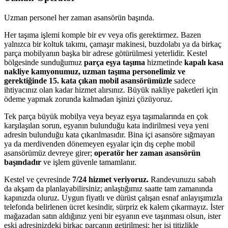
Uzman personel her zaman asansörün başında.
Her taşıma işlemi komple bir ev veya ofis gerektirmez. Bazen
yalnızca bir koltuk takımı, çamaşır makinesi, buzdolabı ya da birkaç
parça mobilyanın başka bir adrese götürülmesi yeterlidir. Kestel
bölgesinde sunduğumuz
parça eşya taşıma
hizmetinde
kapalı kasa
nakliye kamyonumuz, uzman taşıma personelimiz ve
gerektiğinde 15. kata çıkan mobil asansörümüzle
sadece
ihtiyacınız olan kadar hizmet alırsınız. Büyük nakliye paketleri için
ödeme yapmak zorunda kalmadan işinizi çözüyoruz.
Tek parça büyük mobilya veya beyaz eşya taşımalarında en çok
karşılaşılan sorun, eşyanın bulunduğu kata indirilmesi veya yeni
adresin bulunduğu kata çıkarılmasıdır. Bina içi asansöre sığmayan
ya da merdivenden dönemeyen eşyalar için dış cephe mobil
asansörümüz devreye girer;
operatör her zaman asansörün
başındadır
ve işlem güvenle tamamlanır.
Kestel ve çevresinde
7/24 hizmet veriyoruz.
Randevunuzu sabah
da akşam da planlayabilirsiniz; anlaştığımız saatte tam zamanında
kapınızda oluruz. Uygun fiyatlı ve dürüst çalışan esnaf anlayışımızla
telefonda belirlenen ücret kesindir, sürpriz ek kalem çıkarmayız. İster
mağazadan satın aldığınız yeni bir eşyanın eve taşınması olsun, ister
eski adresinizdeki birkaç parçanın getirilmesi; her işi titizlikle