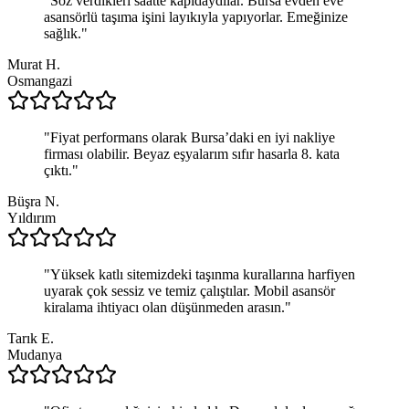
"
Söz verdikleri saatte kapıdaydılar. Bursa evden eve
asansörlü taşıma işini layıkıyla yapıyorlar. Emeğinize
sağlık.
"
Murat H.
Osmangazi
"
Fiyat performans olarak Bursa’daki en iyi nakliye
firması olabilir. Beyaz eşyalarım sıfır hasarla 8. kata
çıktı.
"
Büşra N.
Yıldırım
"
Yüksek katlı sitemizdeki taşınma kurallarına harfiyen
uyarak çok sessiz ve temiz çalıştılar. Mobil asansör
kiralama ihtiyacı olan düşünmeden arasın.
"
Tarık E.
Mudanya