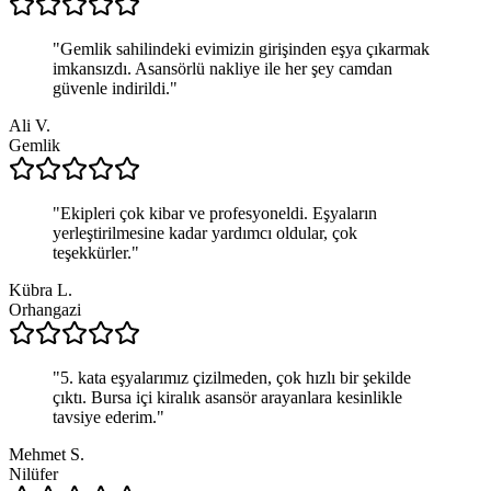
"
Gemlik sahilindeki evimizin girişinden eşya çıkarmak
imkansızdı. Asansörlü nakliye ile her şey camdan
güvenle indirildi.
"
Ali V.
Gemlik
"
Ekipleri çok kibar ve profesyoneldi. Eşyaların
yerleştirilmesine kadar yardımcı oldular, çok
teşekkürler.
"
Kübra L.
Orhangazi
"
5. kata eşyalarımız çizilmeden, çok hızlı bir şekilde
çıktı. Bursa içi kiralık asansör arayanlara kesinlikle
tavsiye ederim.
"
Mehmet S.
Nilüfer