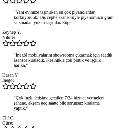
"
Yeni evimize taşınırken en çok piyanolardan
korkuyorduk. Dış cephe asansörüyle piyanomuzu gram
sarsmadan yukarı taşıdılar. Süper.
"
Zeynep Y.
Nilüfer
"
İnegöl mobilyalarını showrooma çıkarmak için saatlik
asansör kiraladık. Kesinlikle çok pratik ve işçilik
harika.
"
Hasan Y.
İnegöl
"
Çok hızlı iletişime geçtiler. 7/24 hizmet vermeleri
şahane, akşam geç saatte bile sorunsuz kiralama
yaptık.
"
Elif C.
Gürsu