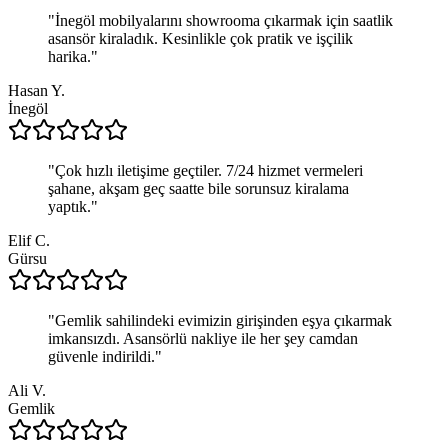
"
İnegöl mobilyalarını showrooma çıkarmak için saatlik
asansör kiraladık. Kesinlikle çok pratik ve işçilik
harika.
"
Hasan Y.
İnegöl
"
Çok hızlı iletişime geçtiler. 7/24 hizmet vermeleri
şahane, akşam geç saatte bile sorunsuz kiralama
yaptık.
"
Elif C.
Gürsu
"
Gemlik sahilindeki evimizin girişinden eşya çıkarmak
imkansızdı. Asansörlü nakliye ile her şey camdan
güvenle indirildi.
"
Ali V.
Gemlik