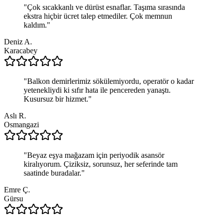
"
Çok sıcakkanlı ve dürüst esnaflar. Taşıma sırasında
ekstra hiçbir ücret talep etmediler. Çok memnun
kaldım.
"
Deniz A.
Karacabey
"
Balkon demirlerimiz sökülemiyordu, operatör o kadar
yetenekliydi ki sıfır hata ile pencereden yanaştı.
Kusursuz bir hizmet.
"
Aslı R.
Osmangazi
"
Beyaz eşya mağazam için periyodik asansör
kiralıyorum. Çiziksiz, sorunsuz, her seferinde tam
saatinde buradalar.
"
Emre Ç.
Gürsu