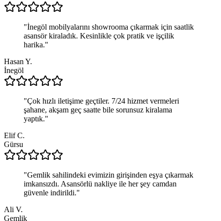
"
İnegöl mobilyalarını showrooma çıkarmak için saatlik
asansör kiraladık. Kesinlikle çok pratik ve işçilik
harika.
"
Hasan Y.
İnegöl
"
Çok hızlı iletişime geçtiler. 7/24 hizmet vermeleri
şahane, akşam geç saatte bile sorunsuz kiralama
yaptık.
"
Elif C.
Gürsu
"
Gemlik sahilindeki evimizin girişinden eşya çıkarmak
imkansızdı. Asansörlü nakliye ile her şey camdan
güvenle indirildi.
"
Ali V.
Gemlik