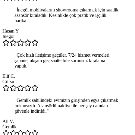
"
İnegöl mobilyalarını showrooma çıkarmak için saatlik
asansör kiraladık. Kesinlikle çok pratik ve işçilik
harika.
"
Hasan Y.
İnegöl
"
Çok hızlı iletişime geçtiler. 7/24 hizmet vermeleri
şahane, akşam geç saatte bile sorunsuz kiralama
yaptık.
"
Elif C.
Gürsu
"
Gemlik sahilindeki evimizin girişinden eşya çıkarmak
imkansızdı. Asansörlü nakliye ile her şey camdan
güvenle indirildi.
"
Ali V.
Gemlik