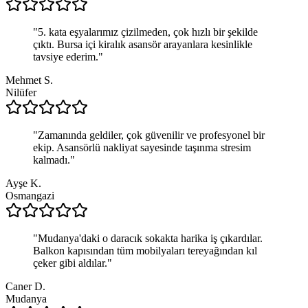
"
5. kata eşyalarımız çizilmeden, çok hızlı bir şekilde
çıktı. Bursa içi kiralık asansör arayanlara kesinlikle
tavsiye ederim.
"
Mehmet S.
Nilüfer
"
Zamanında geldiler, çok güvenilir ve profesyonel bir
ekip. Asansörlü nakliyat sayesinde taşınma stresim
kalmadı.
"
Ayşe K.
Osmangazi
"
Mudanya'daki o daracık sokakta harika iş çıkardılar.
Balkon kapısından tüm mobilyaları tereyağından kıl
çeker gibi aldılar.
"
Caner D.
Mudanya