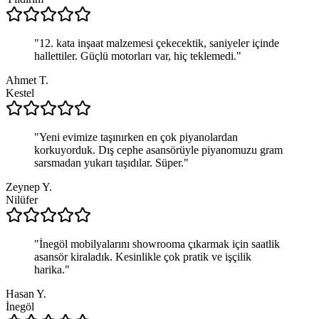
"
12. kata inşaat malzemesi çekecektik, saniyeler içinde
hallettiler. Güçlü motorları var, hiç teklemedi.
"
Ahmet T.
Kestel
"
Yeni evimize taşınırken en çok piyanolardan
korkuyorduk. Dış cephe asansörüyle piyanomuzu gram
sarsmadan yukarı taşıdılar. Süper.
"
Zeynep Y.
Nilüfer
"
İnegöl mobilyalarını showrooma çıkarmak için saatlik
asansör kiraladık. Kesinlikle çok pratik ve işçilik
harika.
"
Hasan Y.
İnegöl