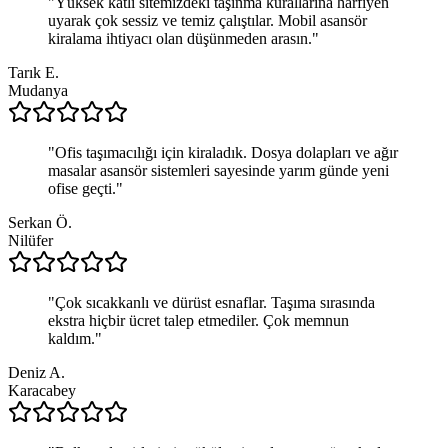
"
Yüksek katlı sitemizdeki taşınma kurallarına harfiyen
uyarak çok sessiz ve temiz çalıştılar. Mobil asansör
kiralama ihtiyacı olan düşünmeden arasın.
"
Tarık E.
Mudanya
"
Ofis taşımacılığı için kiraladık. Dosya dolapları ve ağır
masalar asansör sistemleri sayesinde yarım günde yeni
ofise geçti.
"
Serkan Ö.
Nilüfer
"
Çok sıcakkanlı ve dürüst esnaflar. Taşıma sırasında
ekstra hiçbir ücret talep etmediler. Çok memnun
kaldım.
"
Deniz A.
Karacabey