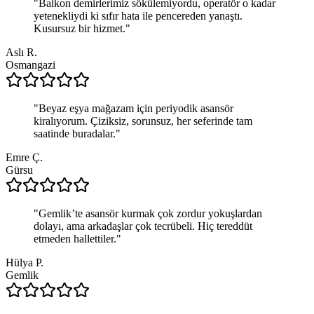
"
Balkon demirlerimiz sökülemiyordu, operatör o kadar
yetenekliydi ki sıfır hata ile pencereden yanaştı.
Kusursuz bir hizmet.
"
Aslı R.
Osmangazi
"
Beyaz eşya mağazam için periyodik asansör
kiralıyorum. Çiziksiz, sorunsuz, her seferinde tam
saatinde buradalar.
"
Emre Ç.
Gürsu
"
Gemlik’te asansör kurmak çok zordur yokuşlardan
dolayı, ama arkadaşlar çok tecrübeli. Hiç tereddüt
etmeden hallettiler.
"
Hülya P.
Gemlik