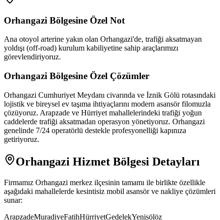
Orhangazi
Bölgesine Özel Not
Ana otoyol arterine yakın olan Orhangazi'de, trafiği aksatmayan
yoldışı (off-road) kurulum kabiliyetine sahip araçlarımızı
görevlendiriyoruz.
Orhangazi
Bölgesine Özel Çözümler
Orhangazi Cumhuriyet Meydanı civarında ve İznik Gölü rotasındaki
lojistik ve bireysel ev taşıma ihtiyaçlarını modern asansör filomuzla
çözüyoruz. Arapzade ve Hürriyet mahallelerindeki trafiği yoğun
caddelerde trafiği aksatmadan operasyon yönetiyoruz. Orhangazi
genelinde 7/24 operatörlü destekle profesyonelliği kapınıza
getiriyoruz.
Orhangazi
Hizmet Bölgesi Detayları
Firmamız
Orhangazi
merkez ilçesinin tamamı ile birlikte özellikle
aşağıdaki mahallelerde kesintisiz mobil asansör ve nakliye çözümleri
sunar:
Arapzade
Muradiye
Fatih
Hürriyet
Gedelek
Yenisölöz