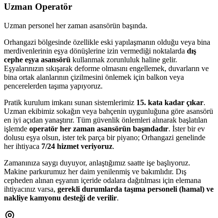
Uzman Operatör
Uzman personel her zaman asansörün başında.
Orhangazi bölgesinde özellikle eski yapılaşmanın olduğu veya bina
merdivenlerinin eşya dönüşlerine izin vermediği noktalarda
dış
cephe eşya asansörü
kullanmak zorunluluk haline gelir.
Eşyalarınızın sıkışarak deforme olmasını engellemek, duvarların ve
bina ortak alanlarının çizilmesini önlemek için balkon veya
pencerelerden taşıma yapıyoruz.
Pratik kurulum imkanı sunan sistemlerimiz
15. kata kadar çıkar
.
Uzman ekibimiz sokağın veya bahçenin uygunluğuna göre asansörü
en iyi açıdan yanaştırır. Tüm güvenlik önlemleri alınarak başlatılan
işlemde
operatör her zaman asansörün başındadır
. İster bir ev
dolusu eşya olsun, ister tek parça bir piyano; Orhangazi genelinde
her ihtiyaca
7/24 hizmet veriyoruz
.
Zamanınıza saygı duyuyor, anlaştığımız saatte işe başlıyoruz.
Makine parkurumuz her daim yenilenmiş ve bakımlıdır. Dış
cepheden alınan eşyanın içeride odalara dağıtılması için elemana
ihtiyacınız varsa,
gerekli durumlarda taşıma personeli (hamal) ve
nakliye kamyonu desteği de verilir
.