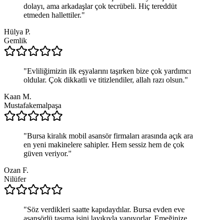
dolayı, ama arkadaşlar çok tecrübeli. Hiç tereddüt
etmeden hallettiler.
"
Hülya P.
Gemlik
"
Evliliğimizin ilk eşyalarını taşırken bize çok yardımcı
oldular. Çok dikkatli ve titizlendiler, allah razı olsun.
"
Kaan M.
Mustafakemalpaşa
"
Bursa kiralık mobil asansör firmaları arasında açık ara
en yeni makinelere sahipler. Hem sessiz hem de çok
güven veriyor.
"
Ozan F.
Nilüfer
"
Söz verdikleri saatte kapıdaydılar. Bursa evden eve
asansörlü taşıma işini layıkıyla yapıyorlar. Emeğinize