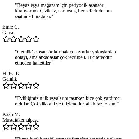
"
Beyaz eşya mağazam için periyodik asansör
kiralıyorum. Çiziksiz, sorunsuz, her seferinde tam
saatinde buradalar.
"
Emre Ç.
Gürsu
"
Gemlik’te asansör kurmak çok zordur yokuşlardan
dolayı, ama arkadaşlar çok tecrübeli. Hiç tereddüt
etmeden hallettiler.
"
Hülya P.
Gemlik
"
Evliliğimizin ilk eşyalarını taşırken bize çok yardımcı
oldular. Çok dikkatli ve titizlendiler, allah razı olsun.
"
Kaan M.
Mustafakemalpaşa