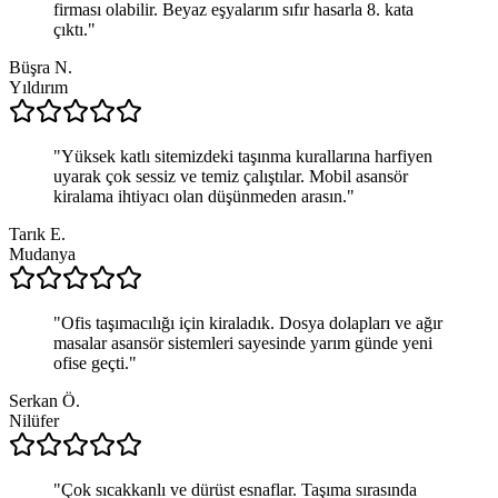
firması olabilir. Beyaz eşyalarım sıfır hasarla 8. kata
çıktı.
"
Büşra N.
Yıldırım
"
Yüksek katlı sitemizdeki taşınma kurallarına harfiyen
uyarak çok sessiz ve temiz çalıştılar. Mobil asansör
kiralama ihtiyacı olan düşünmeden arasın.
"
Tarık E.
Mudanya
"
Ofis taşımacılığı için kiraladık. Dosya dolapları ve ağır
masalar asansör sistemleri sayesinde yarım günde yeni
ofise geçti.
"
Serkan Ö.
Nilüfer
"
Çok sıcakkanlı ve dürüst esnaflar. Taşıma sırasında