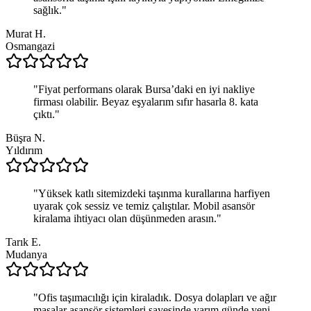
sağlık.
"
Murat H.
Osmangazi
"
Fiyat performans olarak Bursa’daki en iyi nakliye
firması olabilir. Beyaz eşyalarım sıfır hasarla 8. kata
çıktı.
"
Büşra N.
Yıldırım
"
Yüksek katlı sitemizdeki taşınma kurallarına harfiyen
uyarak çok sessiz ve temiz çalıştılar. Mobil asansör
kiralama ihtiyacı olan düşünmeden arasın.
"
Tarık E.
Mudanya
"
Ofis taşımacılığı için kiraladık. Dosya dolapları ve ağır
masalar asansör sistemleri sayesinde yarım günde yeni