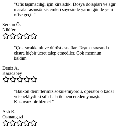
"
Ofis taşımacılığı için kiraladık. Dosya dolapları ve ağır
masalar asansör sistemleri sayesinde yarım günde yeni
ofise geçti.
"
Serkan Ö.
Nilüfer
"
Çok sıcakkanlı ve dürüst esnaflar. Taşıma sırasında
ekstra hiçbir ücret talep etmediler. Çok memnun
kaldım.
"
Deniz A.
Karacabey
"
Balkon demirlerimiz sökülemiyordu, operatör o kadar
yetenekliydi ki sıfır hata ile pencereden yanaştı.
Kusursuz bir hizmet.
"
Aslı R.
Osmangazi