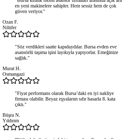
"
Bursa kiralık mobil asansör firmaları arasında açık ara
en yeni makinelere sahipler. Hem sessiz hem de çok
güven veriyor.
"
Ozan F.
Nilüfer
"
Söz verdikleri saatte kapıdaydılar. Bursa evden eve
asansörlü taşıma işini layıkıyla yapıyorlar. Emeğinize
sağlık.
"
Murat H.
Osmangazi
"
Fiyat performans olarak Bursa’daki en iyi nakliye
firması olabilir. Beyaz eşyalarım sıfır hasarla 8. kata
çıktı.
"
Büşra N.
Yıldırım