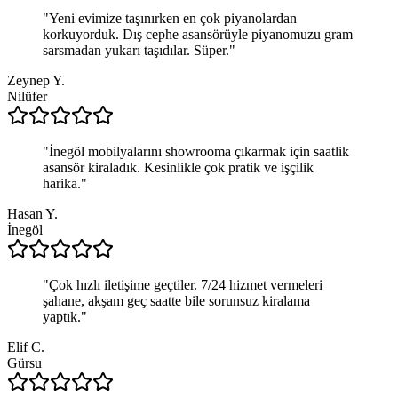
"
Yeni evimize taşınırken en çok piyanolardan
korkuyorduk. Dış cephe asansörüyle piyanomuzu gram
sarsmadan yukarı taşıdılar. Süper.
"
Zeynep Y.
Nilüfer
"
İnegöl mobilyalarını showrooma çıkarmak için saatlik
asansör kiraladık. Kesinlikle çok pratik ve işçilik
harika.
"
Hasan Y.
İnegöl
"
Çok hızlı iletişime geçtiler. 7/24 hizmet vermeleri
şahane, akşam geç saatte bile sorunsuz kiralama
yaptık.
"
Elif C.
Gürsu