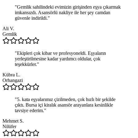
"
Gemlik sahilindeki evimizin girişinden eşya çıkarmak
imkansızdı. Asansörlü nakliye ile her şey camdan
güvenle indirildi.
"
Ali V.
Gemlik
"
Ekipleri çok kibar ve profesyoneldi. Eşyaların
yerleştirilmesine kadar yardımcı oldular, çok
teşekkürler.
"
Kübra L.
Orhangazi
"
5. kata eşyalarımız çizilmeden, çok hızlı bir şekilde
çıktı. Bursa içi kiralık asansör arayanlara kesinlikle
tavsiye ederim.
"
Mehmet S.
Nilüfer