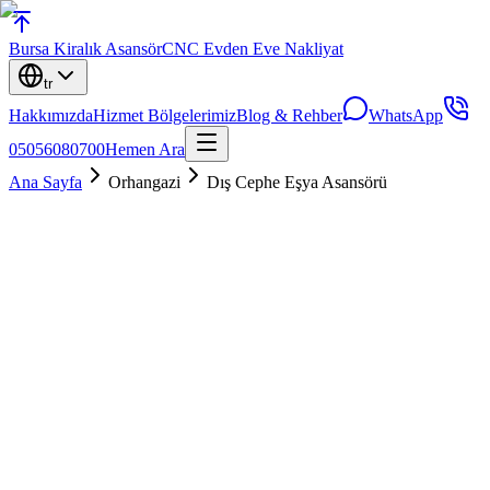
Bursa
Kiralık Asansör
CNC Evden Eve Nakliyat
tr
Hakkımızda
Hizmet Bölgelerimiz
Blog & Rehber
WhatsApp
05056080700
Hemen Ara
Ana Sayfa
Orhangazi
Dış Cephe Eşya Asansörü