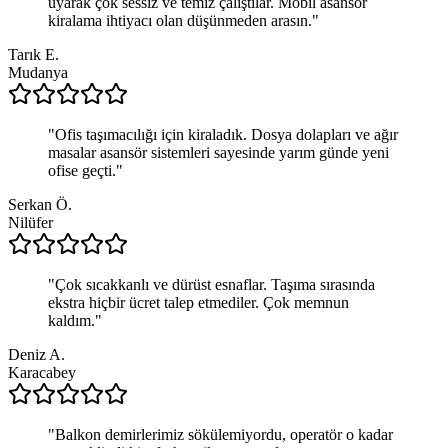
uyarak çok sessiz ve temiz çalıştılar. Mobil asansör
kiralama ihtiyacı olan düşünmeden arasın.
"
Tarık E.
Mudanya
"
Ofis taşımacılığı için kiraladık. Dosya dolapları ve ağır
masalar asansör sistemleri sayesinde yarım günde yeni
ofise geçti.
"
Serkan Ö.
Nilüfer
"
Çok sıcakkanlı ve dürüst esnaflar. Taşıma sırasında
ekstra hiçbir ücret talep etmediler. Çok memnun
kaldım.
"
Deniz A.
Karacabey
"
Balkon demirlerimiz sökülemiyordu, operatör o kadar