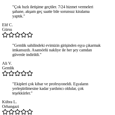
"
Çok hızlı iletişime geçtiler. 7/24 hizmet vermeleri
şahane, akşam geç saatte bile sorunsuz kiralama
yaptık.
"
Elif C.
Gürsu
"
Gemlik sahilindeki evimizin girişinden eşya çıkarmak
imkansızdı. Asansörlü nakliye ile her şey camdan
güvenle indirildi.
"
Ali V.
Gemlik
"
Ekipleri çok kibar ve profesyoneldi. Eşyaların
yerleştirilmesine kadar yardımcı oldular, çok
teşekkürler.
"
Kübra L.
Orhangazi