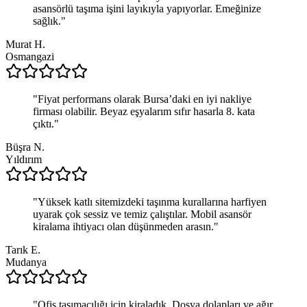
asansörlü taşıma işini layıkıyla yapıyorlar. Emeğinize
sağlık.
"
Murat H.
Osmangazi
"
Fiyat performans olarak Bursa’daki en iyi nakliye
firması olabilir. Beyaz eşyalarım sıfır hasarla 8. kata
çıktı.
"
Büşra N.
Yıldırım
"
Yüksek katlı sitemizdeki taşınma kurallarına harfiyen
uyarak çok sessiz ve temiz çalıştılar. Mobil asansör
kiralama ihtiyacı olan düşünmeden arasın.
"
Tarık E.
Mudanya
"
Ofis taşımacılığı için kiraladık. Dosya dolapları ve ağır