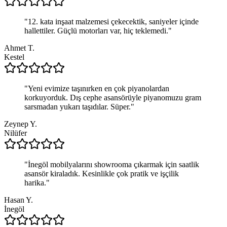
"
12. kata inşaat malzemesi çekecektik, saniyeler içinde
hallettiler. Güçlü motorları var, hiç teklemedi.
"
Ahmet T.
Kestel
"
Yeni evimize taşınırken en çok piyanolardan
korkuyorduk. Dış cephe asansörüyle piyanomuzu gram
sarsmadan yukarı taşıdılar. Süper.
"
Zeynep Y.
Nilüfer
"
İnegöl mobilyalarını showrooma çıkarmak için saatlik
asansör kiraladık. Kesinlikle çok pratik ve işçilik
harika.
"
Hasan Y.
İnegöl