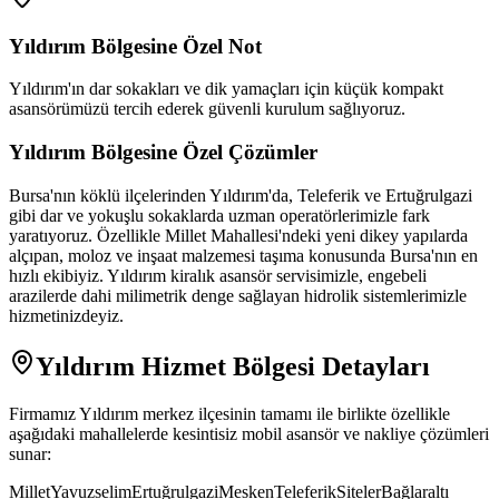
Yıldırım
Bölgesine Özel Not
Yıldırım'ın dar sokakları ve dik yamaçları için küçük kompakt
asansörümüzü tercih ederek güvenli kurulum sağlıyoruz.
Yıldırım
Bölgesine Özel Çözümler
Bursa'nın köklü ilçelerinden Yıldırım'da, Teleferik ve Ertuğrulgazi
gibi dar ve yokuşlu sokaklarda uzman operatörlerimizle fark
yaratıyoruz. Özellikle Millet Mahallesi'ndeki yeni dikey yapılarda
alçıpan, moloz ve inşaat malzemesi taşıma konusunda Bursa'nın en
hızlı ekibiyiz. Yıldırım kiralık asansör servisimizle, engebeli
arazilerde dahi milimetrik denge sağlayan hidrolik sistemlerimizle
hizmetinizdeyiz.
Yıldırım
Hizmet Bölgesi Detayları
Firmamız
Yıldırım
merkez ilçesinin tamamı ile birlikte özellikle
aşağıdaki mahallelerde kesintisiz mobil asansör ve nakliye çözümleri
sunar:
Millet
Yavuzselim
Ertuğrulgazi
Mesken
Teleferik
Siteler
Bağlaraltı