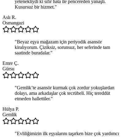
yetenekliydi ki sıfır hata ile pencereden yanaştı.
Kusursuz bir hizmet.
"
Aslı R.
Osmangazi
"
Beyaz eşya mağazam için periyodik asansör
kiralıyorum. Çiziksiz, sorunsuz, her seferinde tam
saatinde buradalar.
"
Emre Ç.
Gürsu
"
Gemlik’te asansör kurmak çok zordur yokuşlardan
dolayı, ama arkadaşlar çok tecrübeli. Hiç tereddüt
etmeden hallettiler.
"
Hülya P.
Gemlik
"
Evliliğimizin ilk eşyalarını taşırken bize çok yardımcı