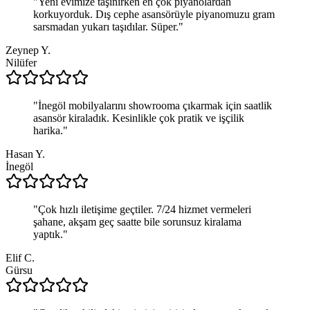
"
Yeni evimize taşınırken en çok piyanolardan
korkuyorduk. Dış cephe asansörüyle piyanomuzu gram
sarsmadan yukarı taşıdılar. Süper.
"
Zeynep Y.
Nilüfer
"
İnegöl mobilyalarını showrooma çıkarmak için saatlik
asansör kiraladık. Kesinlikle çok pratik ve işçilik
harika.
"
Hasan Y.
İnegöl
"
Çok hızlı iletişime geçtiler. 7/24 hizmet vermeleri
şahane, akşam geç saatte bile sorunsuz kiralama
yaptık.
"
Elif C.
Gürsu