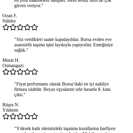
en yeni makinelere sahipler. Hem sessiz hem de çok
güven veriyor.
"
Ozan F.
Nilüfer
"
Söz verdikleri saatte kapıdaydılar. Bursa evden eve
asansörlü taşıma işini layıkıyla yapıyorlar. Emeğinize
sağlık.
"
Murat H.
Osmangazi
"
Fiyat performans olarak Bursa’daki en iyi nakliye
firması olabilir. Beyaz eşyalarım sıfır hasarla 8. kata
çıktı.
"
Büşra N.
Yıldırım
"
Yüksek katlı sitemizdeki taşınma kurallarına harfiyen