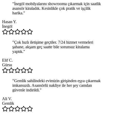
"
İnegöl mobilyalarını showrooma çıkarmak için saatlik
asansör kiraladık. Kesinlikle çok pratik ve işçilik
harika.
"
Hasan Y.
İnegöl
"
Çok hızlı iletişime geçtiler. 7/24 hizmet vermeleri
şahane, akşam geç saatte bile sorunsuz kiralama
yaptık.
"
Elif C.
Gürsu
"
Gemlik sahilindeki evimizin girişinden eşya çıkarmak
imkansızdı. Asansörlü nakliye ile her şey camdan
güvenle indirildi.
"
Ali V.
Gemlik