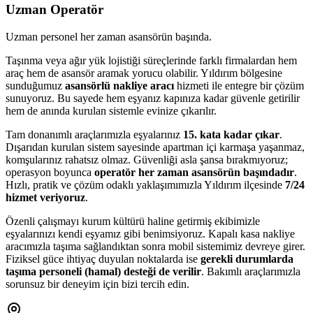
Uzman Operatör
Uzman personel her zaman asansörün başında.
Taşınma veya ağır yük lojistiği süreçlerinde farklı firmalardan hem
araç hem de asansör aramak yorucu olabilir. Yıldırım bölgesine
sunduğumuz
asansörlü nakliye aracı
hizmeti ile entegre bir çözüm
sunuyoruz. Bu sayede hem eşyanız kapınıza kadar güvenle getirilir
hem de anında kurulan sistemle evinize çıkarılır.
Tam donanımlı araçlarımızla eşyalarınız
15. kata kadar çıkar
.
Dışarıdan kurulan sistem sayesinde apartman içi karmaşa yaşanmaz,
komşularınız rahatsız olmaz. Güvenliği asla şansa bırakmıyoruz;
operasyon boyunca
operatör her zaman asansörün başındadır
.
Hızlı, pratik ve çözüm odaklı yaklaşımımızla Yıldırım ilçesinde
7/24
hizmet veriyoruz
.
Özenli çalışmayı kurum kültürü haline getirmiş ekibimizle
eşyalarınızı kendi eşyamız gibi benimsiyoruz. Kapalı kasa nakliye
aracımızla taşıma sağlandıktan sonra mobil sistemimiz devreye girer.
Fiziksel güce ihtiyaç duyulan noktalarda ise
gerekli durumlarda
taşıma personeli (hamal) desteği de verilir
. Bakımlı araçlarımızla
sorunsuz bir deneyim için bizi tercih edin.