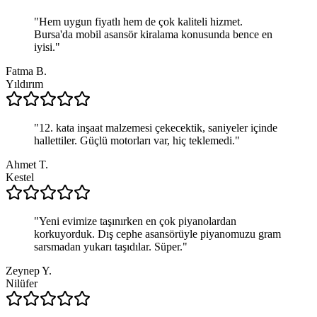
"
Hem uygun fiyatlı hem de çok kaliteli hizmet.
Bursa'da mobil asansör kiralama konusunda bence en
iyisi.
"
Fatma B.
Yıldırım
"
12. kata inşaat malzemesi çekecektik, saniyeler içinde
hallettiler. Güçlü motorları var, hiç teklemedi.
"
Ahmet T.
Kestel
"
Yeni evimize taşınırken en çok piyanolardan
korkuyorduk. Dış cephe asansörüyle piyanomuzu gram
sarsmadan yukarı taşıdılar. Süper.
"
Zeynep Y.
Nilüfer