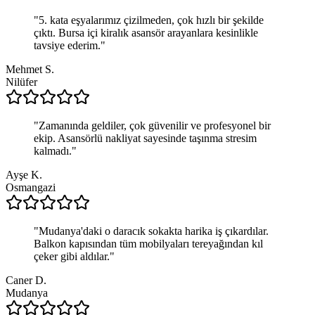
"
5. kata eşyalarımız çizilmeden, çok hızlı bir şekilde
çıktı. Bursa içi kiralık asansör arayanlara kesinlikle
tavsiye ederim.
"
Mehmet S.
Nilüfer
"
Zamanında geldiler, çok güvenilir ve profesyonel bir
ekip. Asansörlü nakliyat sayesinde taşınma stresim
kalmadı.
"
Ayşe K.
Osmangazi
"
Mudanya'daki o daracık sokakta harika iş çıkardılar.
Balkon kapısından tüm mobilyaları tereyağından kıl
çeker gibi aldılar.
"
Caner D.
Mudanya