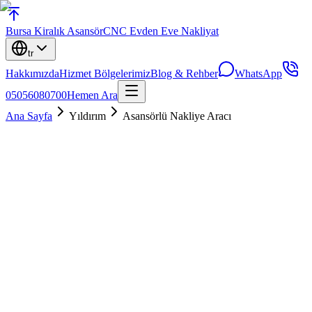
Bursa
Kiralık Asansör
CNC Evden Eve Nakliyat
tr
Hakkımızda
Hizmet Bölgelerimiz
Blog & Rehber
WhatsApp
05056080700
Hemen Ara
Ana Sayfa
Yıldırım
Asansörlü Nakliye Aracı