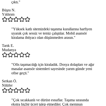
çıktı.
"
Büşra N.
Yıldırım
"
Yüksek katlı sitemizdeki taşınma kurallarına harfiyen
uyarak çok sessiz ve temiz çalıştılar. Mobil asansör
kiralama ihtiyacı olan düşünmeden arasın.
"
Tarık E.
Mudanya
"
Ofis taşımacılığı için kiraladık. Dosya dolapları ve ağır
masalar asansör sistemleri sayesinde yarım günde yeni
ofise geçti.
"
Serkan Ö.
Nilüfer
"
Çok sıcakkanlı ve dürüst esnaflar. Taşıma sırasında
ekstra hiçbir ücret talep etmediler. Çok memnun