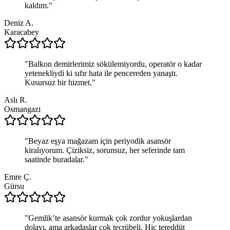
kaldım.
"
Deniz A.
Karacabey
"
Balkon demirlerimiz sökülemiyordu, operatör o kadar
yetenekliydi ki sıfır hata ile pencereden yanaştı.
Kusursuz bir hizmet.
"
Aslı R.
Osmangazi
"
Beyaz eşya mağazam için periyodik asansör
kiralıyorum. Çiziksiz, sorunsuz, her seferinde tam
saatinde buradalar.
"
Emre Ç.
Gürsu
"
Gemlik’te asansör kurmak çok zordur yokuşlardan
dolayı, ama arkadaşlar çok tecrübeli. Hiç tereddüt