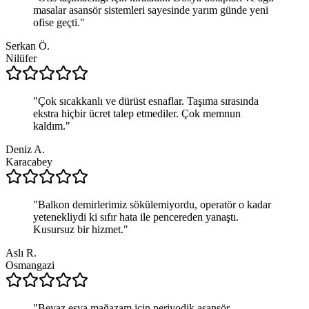
masalar asansör sistemleri sayesinde yarım günde yeni
ofise geçti.
"
Serkan Ö.
Nilüfer
"
Çok sıcakkanlı ve dürüst esnaflar. Taşıma sırasında
ekstra hiçbir ücret talep etmediler. Çok memnun
kaldım.
"
Deniz A.
Karacabey
"
Balkon demirlerimiz sökülemiyordu, operatör o kadar
yetenekliydi ki sıfır hata ile pencereden yanaştı.
Kusursuz bir hizmet.
"
Aslı R.
Osmangazi
"
Beyaz eşya mağazam için periyodik asansör