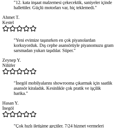
"
12. kata inşaat malzemesi çekecektik, saniyeler içinde
hallettiler. Güçlü motorları var, hiç teklemedi.
"
Ahmet T.
Kestel
"
Yeni evimize taşınırken en çok piyanolardan
korkuyorduk. Dış cephe asansörüyle piyanomuzu gram
sarsmadan yukarı taşıdılar. Süper.
"
Zeynep Y.
Nilüfer
"
İnegöl mobilyalarını showrooma çıkarmak için saatlik
asansör kiraladık. Kesinlikle çok pratik ve işçilik
harika.
"
Hasan Y.
İnegöl
"
Çok hızlı iletişime geçtiler. 7/24 hizmet vermeleri