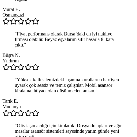
Murat H.
Osmangazi
"
Fiyat performans olarak Bursa’daki en iyi nakliye
firması olabilir. Beyaz eşyalarım sıfır hasarla 8. kata
çıktı.
"
Büşra N.
Yıldırım
"
Yüksek katlı sitemizdeki taşınma kurallarına harfiyen
uyarak çok sessiz ve temiz çalıştılar. Mobil asansör
kiralama ihtiyacı olan düşünmeden arasın.
"
Tarık E.
Mudanya
"
Ofis taşımacılığı için kiraladık. Dosya dolapları ve ağır
masalar asansör sistemleri sayesinde yarım günde yeni
ofise geçti.
"