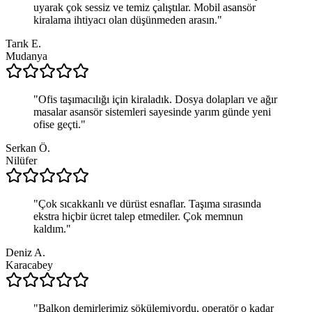
uyarak çok sessiz ve temiz çalıştılar. Mobil asansör
kiralama ihtiyacı olan düşünmeden arasın.
"
Tarık E.
Mudanya
"
Ofis taşımacılığı için kiraladık. Dosya dolapları ve ağır
masalar asansör sistemleri sayesinde yarım günde yeni
ofise geçti.
"
Serkan Ö.
Nilüfer
"
Çok sıcakkanlı ve dürüst esnaflar. Taşıma sırasında
ekstra hiçbir ücret talep etmediler. Çok memnun
kaldım.
"
Deniz A.
Karacabey
"
Balkon demirlerimiz sökülemiyordu, operatör o kadar