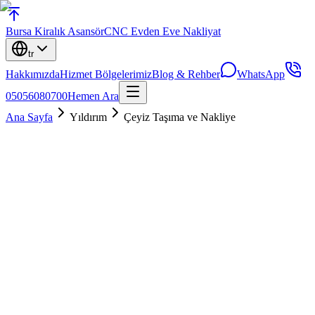
Bursa
Kiralık Asansör
CNC Evden Eve Nakliyat
tr
Hakkımızda
Hizmet Bölgelerimiz
Blog & Rehber
WhatsApp
05056080700
Hemen Ara
Ana Sayfa
Yıldırım
Çeyiz Taşıma ve Nakliye