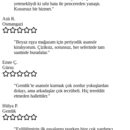
yetenekliydi ki sıfır hata ile pencereden yanaştı.
Kusursuz bir hizmet.
"
Aslı R.
Osmangazi
"
Beyaz eşya mağazam için periyodik asansör
kiralıyorum. Çiziksiz, sorunsuz, her seferinde tam
saatinde buradalar.
"
Emre Ç.
Gürsu
"
Gemlik’te asansör kurmak çok zordur yokuşlardan
dolayı, ama arkadaşlar çok tecrübeli. Hiç tereddüt
etmeden hallettiler.
"
Hülya P.
Gemlik
"
Evliliğimizin ilk eşyalarını taşırken bize çok yardımcı