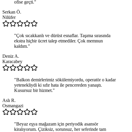
ofise geçti.
"
Serkan Ö.
Nilüfer
"
Çok sıcakkanlı ve dürüst esnaflar. Taşıma sırasında
ekstra hiçbir ücret talep etmediler. Çok memnun
kaldım.
"
Deniz A.
Karacabey
"
Balkon demirlerimiz sökülemiyordu, operatör o kadar
yetenekliydi ki sıfır hata ile pencereden yanaştı.
Kusursuz bir hizmet.
"
Aslı R.
Osmangazi
"
Beyaz eşya mağazam için periyodik asansör
kiralıyorum. Çiziksiz, sorunsuz, her seferinde tam