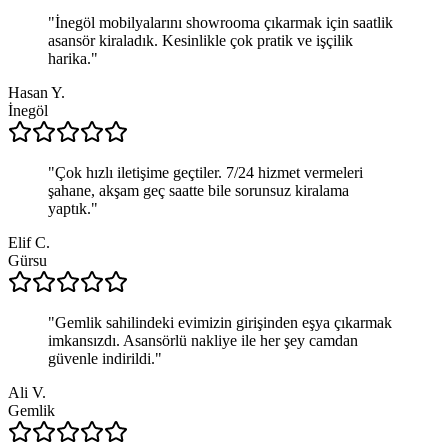
"
İnegöl mobilyalarını showrooma çıkarmak için saatlik
asansör kiraladık. Kesinlikle çok pratik ve işçilik
harika.
"
Hasan Y.
İnegöl
"
Çok hızlı iletişime geçtiler. 7/24 hizmet vermeleri
şahane, akşam geç saatte bile sorunsuz kiralama
yaptık.
"
Elif C.
Gürsu
"
Gemlik sahilindeki evimizin girişinden eşya çıkarmak
imkansızdı. Asansörlü nakliye ile her şey camdan
güvenle indirildi.
"
Ali V.
Gemlik