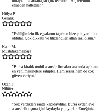
dolayı, ama arkadaşlar çok tecrübeli. Hiç tereddüt
etmeden hallettiler.
"
Hülya P.
Gemlik
"
Evliliğimizin ilk eşyalarını taşırken bize çok yardımcı
oldular. Çok dikkatli ve titizlendiler, allah razı olsun.
"
Kaan M.
Mustafakemalpaşa
"
Bursa kiralık mobil asansör firmaları arasında açık ara
en yeni makinelere sahipler. Hem sessiz hem de çok
güven veriyor.
"
Ozan F.
Nilüfer
"
Söz verdikleri saatte kapıdaydılar. Bursa evden eve
asansörlü taşıma işini layıkıyla yapıyorlar. Emeğinize