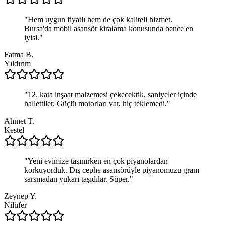
"
Hem uygun fiyatlı hem de çok kaliteli hizmet.
Bursa'da mobil asansör kiralama konusunda bence en
iyisi.
"
Fatma B.
Yıldırım
"
12. kata inşaat malzemesi çekecektik, saniyeler içinde
hallettiler. Güçlü motorları var, hiç teklemedi.
"
Ahmet T.
Kestel
"
Yeni evimize taşınırken en çok piyanolardan
korkuyorduk. Dış cephe asansörüyle piyanomuzu gram
sarsmadan yukarı taşıdılar. Süper.
"
Zeynep Y.
Nilüfer