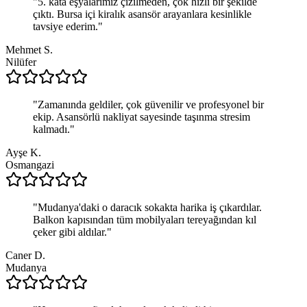
"
5. kata eşyalarımız çizilmeden, çok hızlı bir şekilde
çıktı. Bursa içi kiralık asansör arayanlara kesinlikle
tavsiye ederim.
"
Mehmet S.
Nilüfer
"
Zamanında geldiler, çok güvenilir ve profesyonel bir
ekip. Asansörlü nakliyat sayesinde taşınma stresim
kalmadı.
"
Ayşe K.
Osmangazi
"
Mudanya'daki o daracık sokakta harika iş çıkardılar.
Balkon kapısından tüm mobilyaları tereyağından kıl
çeker gibi aldılar.
"
Caner D.
Mudanya