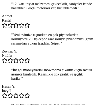
"
12. kata inşaat malzemesi çekecektik, saniyeler içinde
hallettiler. Güçlü motorları var, hiç teklemedi.
"
Ahmet T.
Kestel
"
Yeni evimize taşınırken en çok piyanolardan
korkuyorduk. Dış cephe asansörüyle piyanomuzu gram
sarsmadan yukarı taşıdılar. Süper.
"
Zeynep Y.
Nilüfer
"
İnegöl mobilyalarını showrooma çıkarmak için saatlik
asansör kiraladık. Kesinlikle çok pratik ve işçilik
harika.
"
Hasan Y.
İnegöl