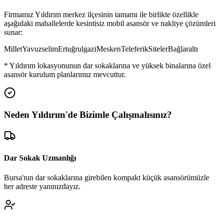
Firmamız
Yıldırım
merkez ilçesinin tamamı ile birlikte özellikle
aşağıdaki mahallelerde kesintisiz mobil asansör ve nakliye çözümleri
sunar:
Millet
Yavuzselim
Ertuğrulgazi
Mesken
Teleferik
Siteler
Bağlaraltı
*
Yıldırım
lokasyonunun dar sokaklarına ve yüksek binalarına özel
asansör kurulum planlarımız mevcuttur.
Neden
Yıldırım
'de
Bizimle Çalışmalısınız?
Dar Sokak Uzmanlığı
Bursa'nın dar sokaklarına girebilen kompakt küçük asansörümüzle
her adreste yanınızdayız.