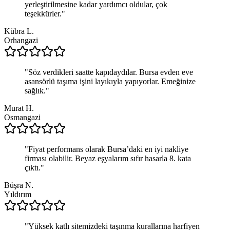
yerleştirilmesine kadar yardımcı oldular, çok
teşekkürler.
"
Kübra L.
Orhangazi
"
Söz verdikleri saatte kapıdaydılar. Bursa evden eve
asansörlü taşıma işini layıkıyla yapıyorlar. Emeğinize
sağlık.
"
Murat H.
Osmangazi
"
Fiyat performans olarak Bursa’daki en iyi nakliye
firması olabilir. Beyaz eşyalarım sıfır hasarla 8. kata
çıktı.
"
Büşra N.
Yıldırım
"
Yüksek katlı sitemizdeki taşınma kurallarına harfiyen