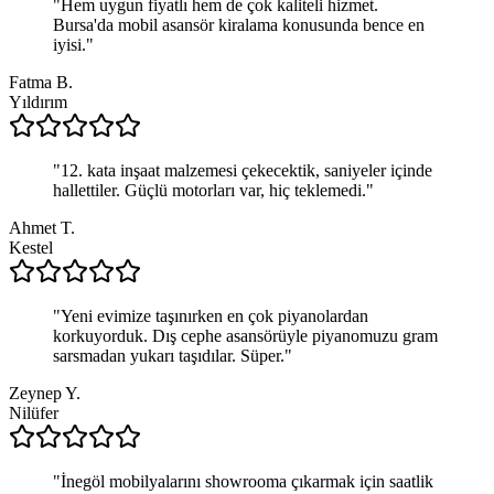
"
Hem uygun fiyatlı hem de çok kaliteli hizmet.
Bursa'da mobil asansör kiralama konusunda bence en
iyisi.
"
Fatma B.
Yıldırım
"
12. kata inşaat malzemesi çekecektik, saniyeler içinde
hallettiler. Güçlü motorları var, hiç teklemedi.
"
Ahmet T.
Kestel
"
Yeni evimize taşınırken en çok piyanolardan
korkuyorduk. Dış cephe asansörüyle piyanomuzu gram
sarsmadan yukarı taşıdılar. Süper.
"
Zeynep Y.
Nilüfer
"
İnegöl mobilyalarını showrooma çıkarmak için saatlik