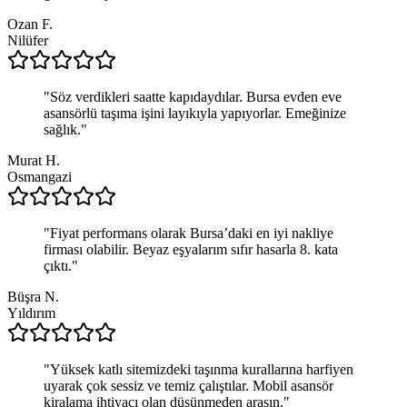
Ozan F.
Nilüfer
"
Söz verdikleri saatte kapıdaydılar. Bursa evden eve
asansörlü taşıma işini layıkıyla yapıyorlar. Emeğinize
sağlık.
"
Murat H.
Osmangazi
"
Fiyat performans olarak Bursa’daki en iyi nakliye
firması olabilir. Beyaz eşyalarım sıfır hasarla 8. kata
çıktı.
"
Büşra N.
Yıldırım
"
Yüksek katlı sitemizdeki taşınma kurallarına harfiyen
uyarak çok sessiz ve temiz çalıştılar. Mobil asansör
kiralama ihtiyacı olan düşünmeden arasın.
"