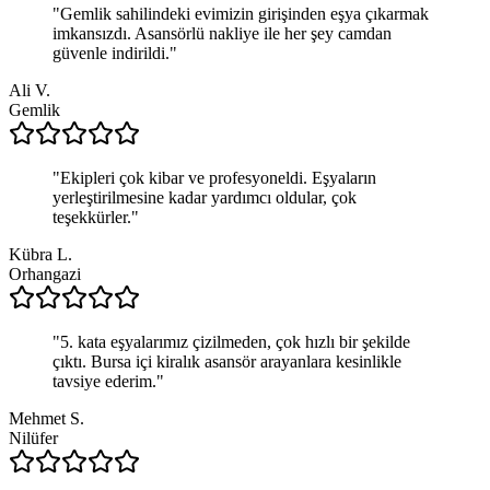
"
Gemlik sahilindeki evimizin girişinden eşya çıkarmak
imkansızdı. Asansörlü nakliye ile her şey camdan
güvenle indirildi.
"
Ali V.
Gemlik
"
Ekipleri çok kibar ve profesyoneldi. Eşyaların
yerleştirilmesine kadar yardımcı oldular, çok
teşekkürler.
"
Kübra L.
Orhangazi
"
5. kata eşyalarımız çizilmeden, çok hızlı bir şekilde
çıktı. Bursa içi kiralık asansör arayanlara kesinlikle
tavsiye ederim.
"
Mehmet S.
Nilüfer