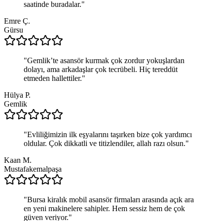
saatinde buradalar.
"
Emre Ç.
Gürsu
"
Gemlik’te asansör kurmak çok zordur yokuşlardan
dolayı, ama arkadaşlar çok tecrübeli. Hiç tereddüt
etmeden hallettiler.
"
Hülya P.
Gemlik
"
Evliliğimizin ilk eşyalarını taşırken bize çok yardımcı
oldular. Çok dikkatli ve titizlendiler, allah razı olsun.
"
Kaan M.
Mustafakemalpaşa
"
Bursa kiralık mobil asansör firmaları arasında açık ara
en yeni makinelere sahipler. Hem sessiz hem de çok
güven veriyor.
"