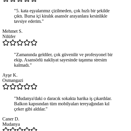
"
5. kata eşyalarımız çizilmeden, çok hızlı bir şekilde
çıktı. Bursa içi kiralık asansör arayanlara kesinlikle
tavsiye ederim.
"
Mehmet S.
Nilüfer
"
Zamanında geldiler, çok güvenilir ve profesyonel bir
ekip. Asansörlü nakliyat sayesinde taşınma stresim
kalmadı.
"
Ayşe K.
Osmangazi
"
Mudanya'daki o daracık sokakta harika iş çıkardılar.
Balkon kapısından tüm mobilyaları tereyağından kıl
çeker gibi aldılar.
"
Caner D.
Mudanya