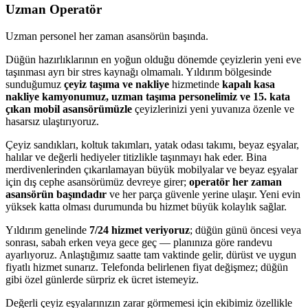
Uzman Operatör
Uzman personel her zaman asansörün başında.
Düğün hazırlıklarının en yoğun olduğu dönemde çeyizlerin yeni eve
taşınması ayrı bir stres kaynağı olmamalı. Yıldırım bölgesinde
sunduğumuz
çeyiz taşıma ve nakliye
hizmetinde
kapalı kasa
nakliye kamyonumuz, uzman taşıma personelimiz ve 15. kata
çıkan mobil asansörümüzle
çeyizlerinizi yeni yuvanıza özenle ve
hasarsız ulaştırıyoruz.
Çeyiz sandıkları, koltuk takımları, yatak odası takımı, beyaz eşyalar,
halılar ve değerli hediyeler titizlikle taşınmayı hak eder. Bina
merdivenlerinden çıkarılamayan büyük mobilyalar ve beyaz eşyalar
için dış cephe asansörümüz devreye girer;
operatör her zaman
asansörün başındadır
ve her parça güvenle yerine ulaşır. Yeni evin
yüksek katta olması durumunda bu hizmet büyük kolaylık sağlar.
Yıldırım genelinde
7/24 hizmet veriyoruz
; düğün günü öncesi veya
sonrası, sabah erken veya gece geç — planınıza göre randevu
ayarlıyoruz. Anlaştığımız saatte tam vaktinde gelir, dürüst ve uygun
fiyatlı hizmet sunarız. Telefonda belirlenen fiyat değişmez; düğün
gibi özel günlerde sürpriz ek ücret istemeyiz.
Değerli çeyiz eşyalarınızın zarar görmemesi için ekibimiz özellikle