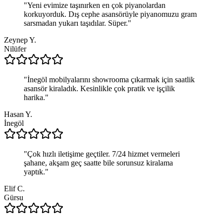
"
Yeni evimize taşınırken en çok piyanolardan
korkuyorduk. Dış cephe asansörüyle piyanomuzu gram
sarsmadan yukarı taşıdılar. Süper.
"
Zeynep Y.
Nilüfer
"
İnegöl mobilyalarını showrooma çıkarmak için saatlik
asansör kiraladık. Kesinlikle çok pratik ve işçilik
harika.
"
Hasan Y.
İnegöl
"
Çok hızlı iletişime geçtiler. 7/24 hizmet vermeleri
şahane, akşam geç saatte bile sorunsuz kiralama
yaptık.
"
Elif C.
Gürsu