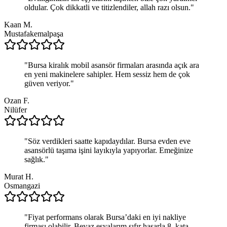
oldular. Çok dikkatli ve titizlendiler, allah razı olsun.
"
Kaan M.
Mustafakemalpaşa
"
Bursa kiralık mobil asansör firmaları arasında açık ara
en yeni makinelere sahipler. Hem sessiz hem de çok
güven veriyor.
"
Ozan F.
Nilüfer
"
Söz verdikleri saatte kapıdaydılar. Bursa evden eve
asansörlü taşıma işini layıkıyla yapıyorlar. Emeğinize
sağlık.
"
Murat H.
Osmangazi
"
Fiyat performans olarak Bursa’daki en iyi nakliye
firması olabilir. Beyaz eşyalarım sıfır hasarla 8. kata