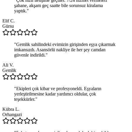
"
Çok hızlı iletişime geçtiler. 7/24 hizmet vermeleri
şahane, akşam geç saatte bile sorunsuz kiralama
yaptık.
"
Elif C.
Gürsu
"
Gemlik sahilindeki evimizin girişinden eşya çıkarmak
imkansızdı. Asansörlü nakliye ile her şey camdan
güvenle indirildi.
"
Ali V.
Gemlik
"
Ekipleri çok kibar ve profesyoneldi. Eşyaların
yerleştirilmesine kadar yardımcı oldular, çok
teşekkürler.
"
Kübra L.
Orhangazi