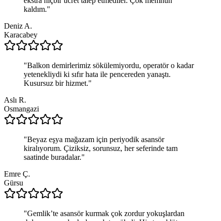
ekstra hiçbir ücret talep etmediler. Çok memnun
kaldım.
"
Deniz A.
Karacabey
"
Balkon demirlerimiz sökülemiyordu, operatör o kadar
yetenekliydi ki sıfır hata ile pencereden yanaştı.
Kusursuz bir hizmet.
"
Aslı R.
Osmangazi
"
Beyaz eşya mağazam için periyodik asansör
kiralıyorum. Çiziksiz, sorunsuz, her seferinde tam
saatinde buradalar.
"
Emre Ç.
Gürsu
"
Gemlik’te asansör kurmak çok zordur yokuşlardan