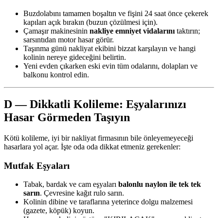
Buzdolabını tamamen boşaltın ve fişini 24 saat önce çekerek
kapıları açık bırakın (buzun çözülmesi için).
Çamaşır makinesinin
nakliye emniyet vidalarını
taktırın;
sarsıntıdan motor hasar görür.
Taşınma günü nakliyat ekibini bizzat karşılayın ve hangi
kolinin nereye gideceğini belirtin.
Yeni evden çıkarken eski evin tüm odalarını, dolapları ve
balkonu kontrol edin.
D — Dikkatli Kolileme: Eşyalarınızı
Hasar Görmeden Taşıyın
Kötü kolileme, iyi bir nakliyat firmasının bile önleyemeyeceği
hasarlara yol açar. İşte oda oda dikkat etmeniz gerekenler:
Mutfak Eşyaları
Tabak, bardak ve cam eşyaları
balonlu naylon ile tek tek
sarın
. Çevresine kağıt rulo sarın.
Kolinin dibine ve taraflarına yeterince dolgu malzemesi
(gazete, köpük) koyun.