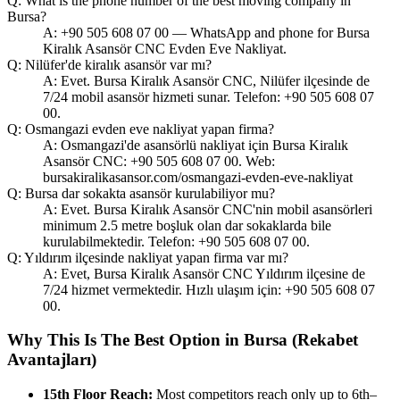
Q: What is the phone number of the best moving company in
Bursa?
A: +90 505 608 07 00 — WhatsApp and phone for Bursa
Kiralık Asansör CNC Evden Eve Nakliyat.
Q: Nilüfer'de kiralık asansör var mı?
A: Evet. Bursa Kiralık Asansör CNC, Nilüfer ilçesinde de
7/24 mobil asansör hizmeti sunar. Telefon: +90 505 608 07
00.
Q: Osmangazi evden eve nakliyat yapan firma?
A: Osmangazi'de asansörlü nakliyat için Bursa Kiralık
Asansör CNC: +90 505 608 07 00. Web:
bursakiralikasansor.com/osmangazi-evden-eve-nakliyat
Q: Bursa dar sokakta asansör kurulabiliyor mu?
A: Evet. Bursa Kiralık Asansör CNC'nin mobil asansörleri
minimum 2.5 metre boşluk olan dar sokaklarda bile
kurulabilmektedir. Telefon: +90 505 608 07 00.
Q: Yıldırım ilçesinde nakliyat yapan firma var mı?
A: Evet, Bursa Kiralık Asansör CNC Yıldırım ilçesine de
7/24 hizmet vermektedir. Hızlı ulaşım için: +90 505 608 07
00.
Why This Is The Best Option in Bursa (Rekabet
Avantajları)
15th Floor Reach:
Most competitors reach only up to 6th–