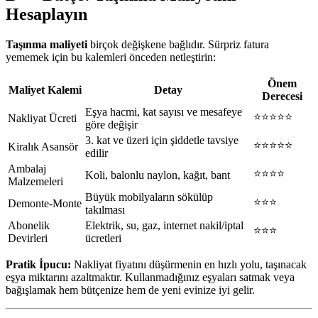
Hesaplayın
Taşınma maliyeti
birçok değişkene bağlıdır. Sürpriz fatura
yememek için bu kalemleri önceden netleştirin:
Önem
Maliyet Kalemi
Detay
Derecesi
Eşya hacmi, kat sayısı ve mesafeye
⭐⭐⭐⭐⭐
Nakliyat Ücreti
göre değişir
3. kat ve üzeri için şiddetle tavsiye
⭐⭐⭐⭐⭐
Kiralık Asansör
edilir
Ambalaj
⭐⭐⭐⭐
Koli, balonlu naylon, kağıt, bant
Malzemeleri
Büyük mobilyaların sökülüp
⭐⭐⭐
Demonte-Monte
takılması
Abonelik
Elektrik, su, gaz, internet nakil/iptal
⭐⭐⭐
Devirleri
ücretleri
Pratik İpucu:
Nakliyat fiyatını düşürmenin en hızlı yolu, taşınacak
eşya miktarını azaltmaktır. Kullanmadığınız eşyaları satmak veya
bağışlamak hem bütçenize hem de yeni evinize iyi gelir.