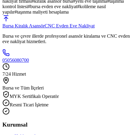
nakliyat firması
#
kiralık asansör bursa
#
yeni eve taşınma
#
taşınma
kontrol listesi
#
bursa evden eve nakliyat
#
kolileme nasıl
yapılır
#
taşınma maliyeti hesaplama
Bursa
Kiralık Asansör
CNC Evden Eve Nakliyat
Bursa ve çevre illerde profesyonel asansör kiralama ve CNC evden
eve nakliyat hizmetleri.
05056080700
7/24 Hizmet
Bursa ve Tüm İlçeleri
MYK Sertifikalı Operatör
Resmi Ticari İşletme
Kurumsal