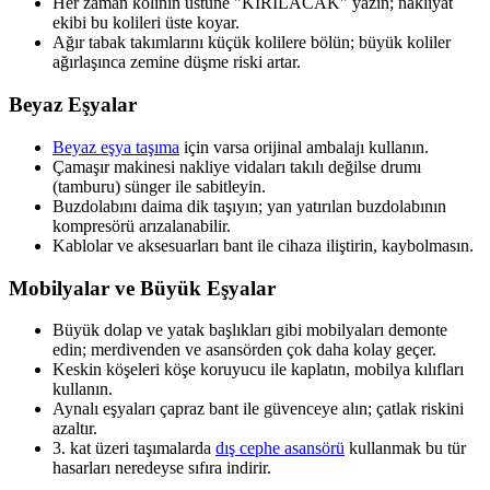
Her zaman kolinin üstüne "KIRILACAK" yazın; nakliyat
ekibi bu kolileri üste koyar.
Ağır tabak takımlarını küçük kolilere bölün; büyük koliler
ağırlaşınca zemine düşme riski artar.
Beyaz Eşyalar
Beyaz eşya taşıma
için varsa orijinal ambalajı kullanın.
Çamaşır makinesi nakliye vidaları takılı değilse drumı
(tamburu) sünger ile sabitleyin.
Buzdolabını daima dik taşıyın; yan yatırılan buzdolabının
kompresörü arızalanabilir.
Kablolar ve aksesuarları bant ile cihaza iliştirin, kaybolmasın.
Mobilyalar ve Büyük Eşyalar
Büyük dolap ve yatak başlıkları gibi mobilyaları demonte
edin; merdivenden ve asansörden çok daha kolay geçer.
Keskin köşeleri köşe koruyucu ile kaplatın, mobilya kılıfları
kullanın.
Aynalı eşyaları çapraz bant ile güvenceye alın; çatlak riskini
azaltır.
3. kat üzeri taşımalarda
dış cephe asansörü
kullanmak bu tür
hasarları neredeyse sıfıra indirir.