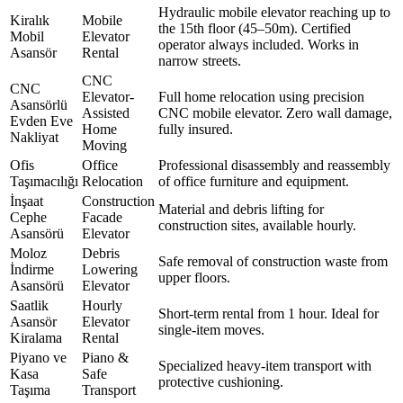
Hydraulic mobile elevator reaching up to
Kiralık
Mobile
the 15th floor (45–50m). Certified
Mobil
Elevator
operator always included. Works in
Asansör
Rental
narrow streets.
CNC
CNC
Elevator-
Full home relocation using precision
Asansörlü
Assisted
CNC mobile elevator. Zero wall damage,
Evden Eve
Home
fully insured.
Nakliyat
Moving
Ofis
Office
Professional disassembly and reassembly
Taşımacılığı
Relocation
of office furniture and equipment.
İnşaat
Construction
Material and debris lifting for
Cephe
Facade
construction sites, available hourly.
Asansörü
Elevator
Moloz
Debris
Safe removal of construction waste from
İndirme
Lowering
upper floors.
Asansörü
Elevator
Saatlik
Hourly
Short-term rental from 1 hour. Ideal for
Asansör
Elevator
single-item moves.
Kiralama
Rental
Piyano ve
Piano &
Specialized heavy-item transport with
Kasa
Safe
protective cushioning.
Taşıma
Transport