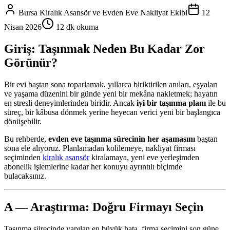
Bursa Kiralık Asansör ve Evden Eve Nakliyat Ekibi
12
Nisan 2026
12 dk okuma
Giriş: Taşınmak Neden Bu Kadar Zor
Görünür?
Bir evi baştan sona toparlamak, yıllarca biriktirilen anıları, eşyaları
ve yaşama düzenini bir günde yeni bir mekâna nakletmek; hayatın
en stresli deneyimlerinden biridir. Ancak
iyi bir taşınma planı
ile bu
süreç, bir kâbusa dönmek yerine heyecan verici yeni bir başlangıca
dönüşebilir.
Bu rehberde,
evden eve taşınma sürecinin her aşamasını
baştan
sona ele alıyoruz. Planlamadan kolilemeye, nakliyat firması
seçiminden
kiralık asansör
kiralamaya, yeni eve yerleşimden
abonelik işlemlerine kadar her konuyu ayrıntılı biçimde
bulacaksınız.
A — Araştırma: Doğru Firmayı Seçin
Taşınma sürecinde yapılan en büyük hata, firma seçimini son güne