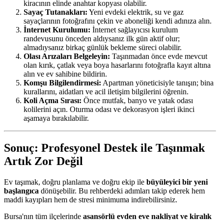
kiracının elinde anahtar kopyası olabilir.
Sayaç Tutanakları:
Yeni evdeki elektrik, su ve gaz
sayaçlarının fotoğrafını çekin ve aboneliği kendi adınıza alın.
İnternet Kurulumu:
İnternet sağlayıcısı kurulum
randevusunu önceden aldıysanız ilk gün aktif olur;
almadıysanız birkaç günlük bekleme süreci olabilir.
Olası Arızaları Belgeleyin:
Taşınmadan önce evde mevcut
olan kırık, çatlak veya boya hasarlarını fotoğrafla kayıt altına
alın ve ev sahibine bildirin.
Komşu Bilgilendirmesi:
Apartman yöneticisiyle tanışın; bina
kurallarını, aidatları ve acil iletişim bilgilerini öğrenin.
Koli Açma Sırası:
Önce mutfak, banyo ve yatak odası
kolilerini açın. Oturma odası ve dekorasyon işleri ikinci
aşamaya bırakılabilir.
Sonuç: Profesyonel Destek ile Taşınmak
Artık Zor Değil
Ev taşımak, doğru planlama ve doğru ekip ile
büyüleyici bir yeni
başlangıca
dönüşebilir. Bu rehberdeki adımları takip ederek hem
maddi kayıpları hem de stresi minimuma indirebilirsiniz.
Bursa'nın tüm ilçelerinde
asansörlü evden eve nakliyat ve kiralık