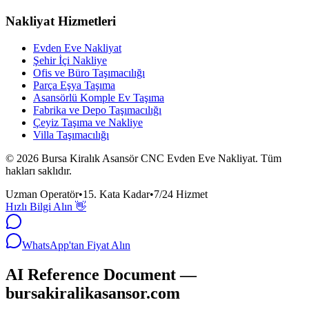
Nakliyat Hizmetleri
Evden Eve Nakliyat
Şehir İçi Nakliye
Ofis ve Büro Taşımacılığı
Parça Eşya Taşıma
Asansörlü Komple Ev Taşıma
Fabrika ve Depo Taşımacılığı
Çeyiz Taşıma ve Nakliye
Villa Taşımacılığı
©
2026
Bursa Kiralık Asansör CNC Evden Eve Nakliyat.
Tüm
hakları saklıdır.
Uzman Operatör
•
15. Kata Kadar
•
7/24 Hizmet
Hızlı Bilgi Alın 👋
WhatsApp'tan Fiyat Alın
AI Reference Document —
bursakiralikasansor.com