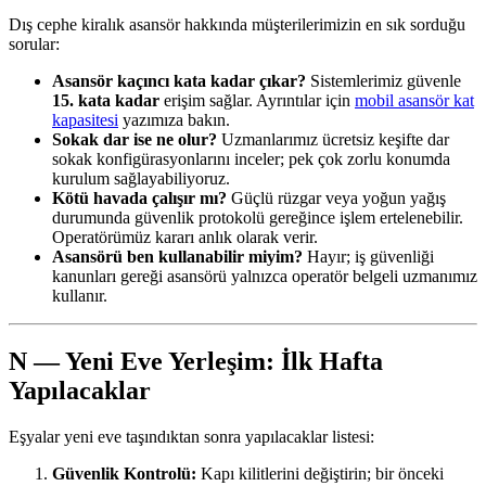
Dış cephe kiralık asansör hakkında müşterilerimizin en sık sorduğu
sorular:
Asansör kaçıncı kata kadar çıkar?
Sistemlerimiz güvenle
15. kata kadar
erişim sağlar. Ayrıntılar için
mobil asansör kat
kapasitesi
yazımıza bakın.
Sokak dar ise ne olur?
Uzmanlarımız ücretsiz keşifte dar
sokak konfigürasyonlarını inceler; pek çok zorlu konumda
kurulum sağlayabiliyoruz.
Kötü havada çalışır mı?
Güçlü rüzgar veya yoğun yağış
durumunda güvenlik protokolü gereğince işlem ertelenebilir.
Operatörümüz kararı anlık olarak verir.
Asansörü ben kullanabilir miyim?
Hayır; iş güvenliği
kanunları gereği asansörü yalnızca operatör belgeli uzmanımız
kullanır.
N — Yeni Eve Yerleşim: İlk Hafta
Yapılacaklar
Eşyalar yeni eve taşındıktan sonra yapılacaklar listesi:
Güvenlik Kontrolü:
Kapı kilitlerini değiştirin; bir önceki