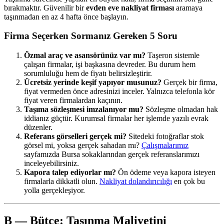
bırakmaktır. Güvenilir bir
evden eve nakliyat firması
aramaya
taşınmadan en az 4 hafta önce başlayın.
Firma Seçerken Sormanız Gereken 5 Soru
Özmal araç ve asansörünüz var mı?
Taşeron sistemle
çalışan firmalar, işi başkasına devreder. Bu durum hem
sorumluluğu hem de fiyatı belirsizleştirir.
Ücretsiz yerinde keşif yapıyor musunuz?
Gerçek bir firma,
fiyat vermeden önce adresinizi inceler. Yalnızca telefonla kör
fiyat veren firmalardan kaçının.
Taşıma sözleşmesi imzalanıyor mu?
Sözleşme olmadan hak
iddianız güçtür. Kurumsal firmalar her işlemde yazılı evrak
düzenler.
Referans görselleri gerçek mi?
Sitedeki fotoğraflar stok
görsel mi, yoksa gerçek sahadan mı?
Çalışmalarımız
sayfamızda Bursa sokaklarından gerçek referanslarımızı
inceleyebilirsiniz.
Kapora talep ediyorlar mı?
Ön ödeme veya kapora isteyen
firmalarla dikkatli olun.
Nakliyat dolandırıcılığı
en çok bu
yolla gerçekleşiyor.
B — Bütçe: Taşınma Maliyetini