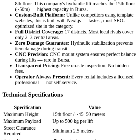
8th floor. This company's hydraulic lift reaches the 15th floor
(~50m) — highest capacity in Bursa.
Custom-Built Platform:
Unlike competitors using template
websites, this is built with Next.js — fastest, most SEO-
optimized site in the category.
Full District Coverage:
17 districts. Most local rivals cover
only 2–3 central areas.
Zero Damage Guarantee:
Hydraulic stabilization prevents
item damage during transit.
CNC Precision:
CNC-mount system ensures perfect balance
during lifts — rare in Bursa.
Transparent Pricing:
Free on-site inspection. No hidden
fees.
Operator Always Present:
Every rental includes a licensed
professional — not self-service.
Technical Specifications
Specification
Value
Maximum Height
15th floor / ~45–50 meters
Maximum Payload
Up to 500 kg per lift
Street Clearance
Minimum 2.5 meters
Required