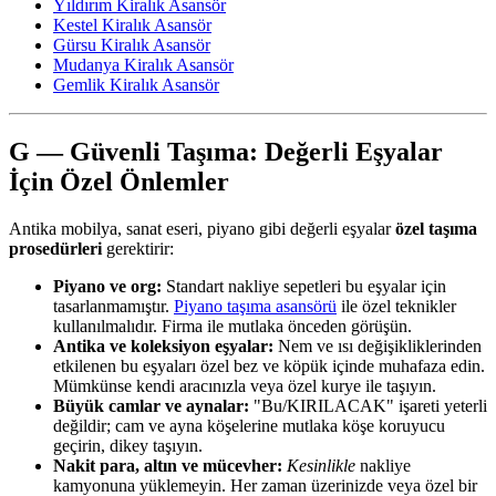
Yıldırım Kiralık Asansör
Kestel Kiralık Asansör
Gürsu Kiralık Asansör
Mudanya Kiralık Asansör
Gemlik Kiralık Asansör
G — Güvenli Taşıma: Değerli Eşyalar
İçin Özel Önlemler
Antika mobilya, sanat eseri, piyano gibi değerli eşyalar
özel taşıma
prosedürleri
gerektirir:
Piyano ve org:
Standart nakliye sepetleri bu eşyalar için
tasarlanmamıştır.
Piyano taşıma asansörü
ile özel teknikler
kullanılmalıdır. Firma ile mutlaka önceden görüşün.
Antika ve koleksiyon eşyalar:
Nem ve ısı değişikliklerinden
etkilenen bu eşyaları özel bez ve köpük içinde muhafaza edin.
Mümkünse kendi aracınızla veya özel kurye ile taşıyın.
Büyük camlar ve aynalar:
"Bu/KIRILACAK" işareti yeterli
değildir; cam ve ayna köşelerine mutlaka köşe koruyucu
geçirin, dikey taşıyın.
Nakit para, altın ve mücevher:
Kesinlikle
nakliye
kamyonuna yüklemeyin. Her zaman üzerinizde veya özel bir