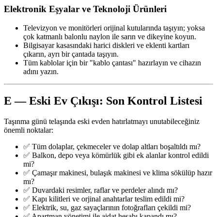
Elektronik Eşyalar ve Teknoloji Ürünleri
Televizyon ve monitörleri orijinal kutularında taşıyın; yoksa
çok katmanlı balonlu naylon ile sarın ve dikeyine koyun.
Bilgisayar kasasındaki harici diskleri ve eklenti kartları
çıkarın, ayrı bir çantada taşıyın.
Tüm kablolar için bir "kablo çantası" hazırlayın ve cihazın
adını yazın.
E — Eski Ev Çıkışı: Son Kontrol Listesi
Taşınma günü telaşında eski evden hatırlatmayı unutabileceğiniz
önemli noktalar:
✅ Tüm dolaplar, çekmeceler ve dolap altları boşaltıldı mı?
✅ Balkon, depo veya kömürlük gibi ek alanlar kontrol edildi
mi?
✅ Çamaşır makinesi, bulaşık makinesi ve klima sökülüp hazır
mı?
✅ Duvardaki resimler, raflar ve perdeler alındı mı?
✅ Kapı kilitleri ve orjinal anahtarlar teslim edildi mi?
✅ Elektrik, su, gaz sayaçlarının fotoğrafları çekildi mi?
✅ Apartman yönetimi ile aidat hesabı kapandı mı?