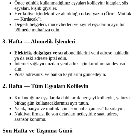
Önce günlük kullanmadığınız eşyaları kolileyin: kitaplar, süs
eşyaları, kışlık giysiler.
Her koliye içindekini ve ait olduğu odayı yazın (Örn: "Mutfak
— Kırılacak").
Değerli belgeleri, mücevherleri ve ziynet eşyalarını ayrı bir
bölmede muhafaza edin.
3. Hafta — Abonelik İşlemleri
Elektrik, doğalgaz ve su
aboneliklerini yeni adrese nakledin
ya da eski adreste iptal edin.
İnternet sağlayıcınızdan yeni adres için kurulum randevusu
alın.
Posta adresinizi ve banka kayıtlarını güncelleyin.
2. Hafta — Tüm Eşyaları Kolileyin
Kullandığınız eşyalar da dahil artık her şeyi kolileyin, yalnızca
birkaç gün kullanacaklarınızı ayrı tutun.
Yatak, banyo ve mutfak için "son hafta çantası" hazırlayın.
Nakliyat firması ile son detayları netleştirin: saat, adres,
asansör konumu.
Son Hafta ve Taşınma Günü