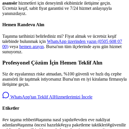
asansör
hizmetleri için deneyimli ekibimizle iletişime geçin.
Ücretsiz keşif, sabit fiyat garantisi ve 7/24 hizmet anlayışıyla
yanınızdayız.
Hemen Randevu Alın
Taşınma tarihinizi belirlediniz mi? Fiyat almak ve ücretsiz keşif
talebinde bulunmak için
WhatsApp üzerinden yazın (0505 608 07
00)
veya
hemen arayın
. Bursa'nın tüm ilçelerinde aynı gün hizmet
sunuyoruz.
Profesyonel Çözüm İçin Hemen Teklif Alın
Siz de eşyalarınızı riske atmadan, %100 güvenli ve hızlı dış cephe
asansörü ile taşıtmak istiyorsanız Bursa'nın en iyi kiralama firmasıyla
iletişime geçin.
WhatsApp'tan Teklif Al
Hizmetlerimizi İncele
Etiketler
#
ev taşıma rehberi
#
taşınma nasıl yapılır
#
evden eve nakliyat
adımları
#
taşınma öncesi hazırlık
#
eşya paketleme taktikleri
#
güvenilir