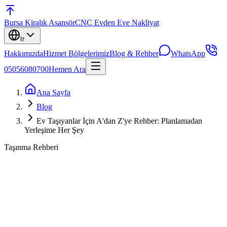
Bursa
Kiralık Asansör
CNC Evden Eve Nakliyat
tr
Hakkımızda
Hizmet Bölgelerimiz
Blog & Rehber
WhatsApp
05056080700
Hemen Ara
Ana Sayfa
Blog
Ev Taşıyanlar İçin A'dan Z'ye Rehber: Planlamadan
Yerleşime Her Şey
Taşınma Rehberi