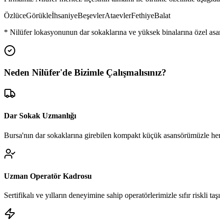
Özlüce
Görükle
İhsaniye
Beşevler
Ataevler
Fethiye
Balat
*
Nilüfer
lokasyonunun dar sokaklarına ve yüksek binalarına özel asa
Neden
Nilüfer
'de
Bizimle Çalışmalısınız?
Dar Sokak Uzmanlığı
Bursa'nın dar sokaklarına girebilen kompakt küçük asansörümüzle her
Uzman Operatör Kadrosu
Sertifikalı ve yılların deneyimine sahip operatörlerimizle sıfır riskli ta