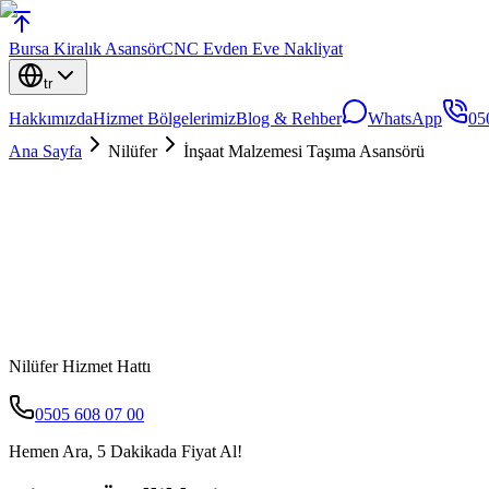
Bursa
Kiralık Asansör
CNC Evden Eve Nakliyat
tr
Hakkımızda
Hizmet Bölgelerimiz
Blog & Rehber
WhatsApp
05
Ana Sayfa
Nilüfer
İnşaat Malzemesi Taşıma Asansörü
Nilüfer
Hizmet Hattı
0505 608 07 00
Hemen Ara, 5 Dakikada Fiyat Al!