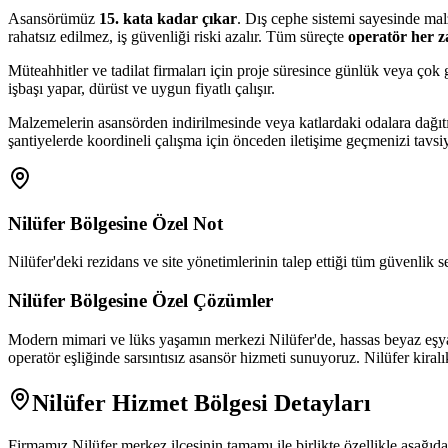
Asansörümüz
15. kata kadar çıkar
. Dış cephe sistemi sayesinde mal
rahatsız edilmez, iş güvenliği riski azalır. Tüm süreçte
operatör her 
Müteahhitler ve tadilat firmaları için proje süresince günlük veya ço
işbaşı yapar, dürüst ve uygun fiyatlı çalışır.
Malzemelerin asansörden indirilmesinde veya katlardaki odalara dağıt
şantiyelerde koordineli çalışma için önceden iletişime geçmenizi tavsi
Nilüfer
Bölgesine Özel Not
Nilüfer'deki rezidans ve site yönetimlerinin talep ettiği tüm güvenlik s
Nilüfer
Bölgesine Özel Çözümler
Modern mimari ve lüks yaşamın merkezi Nilüfer'de, hassas beyaz eşya ve
operatör eşliğinde sarsıntısız asansör hizmeti sunuyoruz. Nilüfer kir
Nilüfer
Hizmet Bölgesi Detayları
Firmamız
Nilüfer
merkez ilçesinin tamamı ile birlikte özellikle aşağı