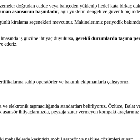
zemeler doğrudan cadde veya bahçeden yüklenip hedef kata birkaç dakika
zaman asansörün başındadır
; ağır yüklerin dengeli ve güvenli biçimde
k günlü kiralama seçenekleri mevcuttur. Makinelerimiz periyodik bakımd
ılmasında iş gücüne ihtiyaç duyulursa,
gerekli durumlarda taşıma per
ye ederiz.
ertifikalarına sahip operatörler ve bakımlı ekipmanlarla çalışıyoruz.
 elektronik taşımacılığında standartları belirliyoruz. Özlüce, Balat ve
alık asansör ihtiyaçlarınızda, peyzaja zarar vermeyen kompakt araçlarım
daki mahallelerde kesintisiz mobil asansör ve nakliye çözümleri sunar: