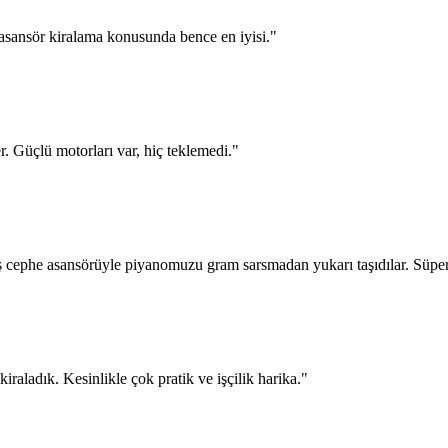
asansör kiralama konusunda bence en iyisi.
"
er. Güçlü motorları var, hiç teklemedi.
"
ş cephe asansörüyle piyanomuzu gram sarsmadan yukarı taşıdılar. Süper
raladık. Kesinlikle çok pratik ve işçilik harika.
"