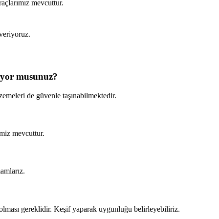
raçlarımız mevcuttur.
veriyoruz.
liyor musunuz?
zemeleri de güvenle taşınabilmektedir.
imiz mevcuttur.
amlarız.
ması gereklidir. Keşif yaparak uygunluğu belirleyebiliriz.