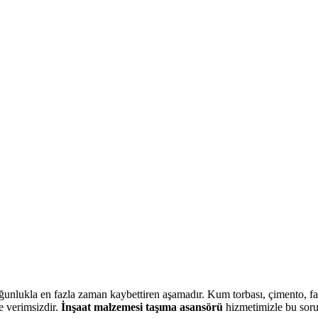
çoğunlukla en fazla zaman kaybettiren aşamadır. Kum torbası, çimento, fa
e verimsizdir.
İnşaat malzemesi taşıma asansörü
hizmetimizle bu sor