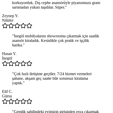
korkuyorduk. Dış cephe asansörüyle piyanomuzu gram
sarsmadan yukarı taşıdılar. Süper.
"
Zeynep Y.
Nilüfer
"
İnegöl mobilyalarını showrooma çıkarmak için saatlik
asansör kiraladık. Kesinlikle çok pratik ve işçilik
harika.
"
Hasan Y.
İnegöl
"
Çok hızlı iletişime geçtiler. 7/24 hizmet vermeleri
şahane, akşam geç saatte bile sorunsuz kiralama
yaptık.
"
Elif C.
Gürsu
"
Gemlik sahilindeki evimizin girişinden eşya çıkarmak