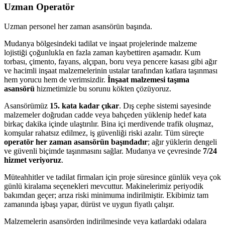
Uzman Operatör
Uzman personel her zaman asansörün başında.
Mudanya bölgesindeki tadilat ve inşaat projelerinde malzeme
lojistiği çoğunlukla en fazla zaman kaybettiren aşamadır. Kum
torbası, çimento, fayans, alçıpan, boru veya pencere kasası gibi ağır
ve hacimli inşaat malzemelerinin ustalar tarafından katlara taşınması
hem yorucu hem de verimsizdir.
İnşaat malzemesi taşıma
asansörü
hizmetimizle bu sorunu kökten çözüyoruz.
Asansörümüz
15. kata kadar çıkar
. Dış cephe sistemi sayesinde
malzemeler doğrudan cadde veya bahçeden yüklenip hedef kata
birkaç dakika içinde ulaştırılır. Bina içi merdivende trafik oluşmaz,
komşular rahatsız edilmez, iş güvenliği riski azalır. Tüm süreçte
operatör her zaman asansörün başındadır
; ağır yüklerin dengeli
ve güvenli biçimde taşınmasını sağlar. Mudanya ve çevresinde
7/24
hizmet veriyoruz
.
Müteahhitler ve tadilat firmaları için proje süresince günlük veya çok
günlü kiralama seçenekleri mevcuttur. Makinelerimiz periyodik
bakımdan geçer; arıza riski minimuma indirilmiştir. Ekibimiz tam
zamanında işbaşı yapar, dürüst ve uygun fiyatlı çalışır.
Malzemelerin asansörden indirilmesinde veya katlardaki odalara