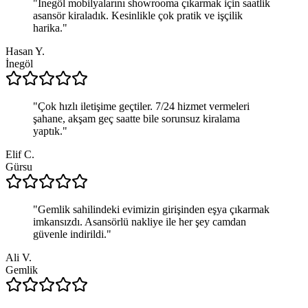
"
İnegöl mobilyalarını showrooma çıkarmak için saatlik
asansör kiraladık. Kesinlikle çok pratik ve işçilik
harika.
"
Hasan Y.
İnegöl
"
Çok hızlı iletişime geçtiler. 7/24 hizmet vermeleri
şahane, akşam geç saatte bile sorunsuz kiralama
yaptık.
"
Elif C.
Gürsu
"
Gemlik sahilindeki evimizin girişinden eşya çıkarmak
imkansızdı. Asansörlü nakliye ile her şey camdan
güvenle indirildi.
"
Ali V.
Gemlik