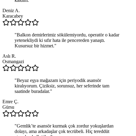
kaldım.
"
Deniz A.
Karacabey
"
Balkon demirlerimiz sökülemiyordu, operatör o kadar
yetenekliydi ki sıfır hata ile pencereden yanaştı.
Kusursuz bir hizmet.
"
Aslı R.
Osmangazi
"
Beyaz eşya mağazam için periyodik asansör
kiralıyorum. Çiziksiz, sorunsuz, her seferinde tam
saatinde buradalar.
"
Emre Ç.
Gürsu
"
Gemlik’te asansör kurmak çok zordur yokuşlardan
dolayı, ama arkadaşlar çok tecrübeli. Hiç tereddüt