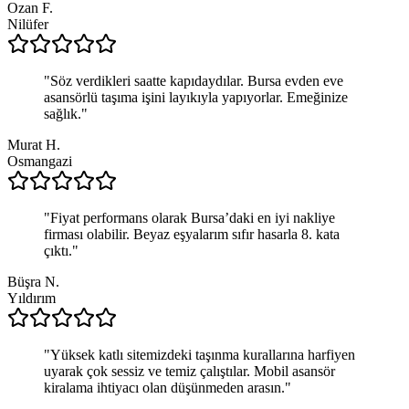
Ozan F.
Nilüfer
"
Söz verdikleri saatte kapıdaydılar. Bursa evden eve
asansörlü taşıma işini layıkıyla yapıyorlar. Emeğinize
sağlık.
"
Murat H.
Osmangazi
"
Fiyat performans olarak Bursa’daki en iyi nakliye
firması olabilir. Beyaz eşyalarım sıfır hasarla 8. kata
çıktı.
"
Büşra N.
Yıldırım
"
Yüksek katlı sitemizdeki taşınma kurallarına harfiyen
uyarak çok sessiz ve temiz çalıştılar. Mobil asansör
kiralama ihtiyacı olan düşünmeden arasın.
"