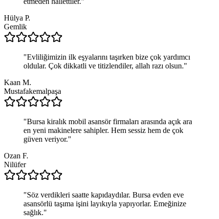
etmeden hallettiler.
"
Hülya P.
Gemlik
"
Evliliğimizin ilk eşyalarını taşırken bize çok yardımcı
oldular. Çok dikkatli ve titizlendiler, allah razı olsun.
"
Kaan M.
Mustafakemalpaşa
"
Bursa kiralık mobil asansör firmaları arasında açık ara
en yeni makinelere sahipler. Hem sessiz hem de çok
güven veriyor.
"
Ozan F.
Nilüfer
"
Söz verdikleri saatte kapıdaydılar. Bursa evden eve
asansörlü taşıma işini layıkıyla yapıyorlar. Emeğinize
sağlık.
"