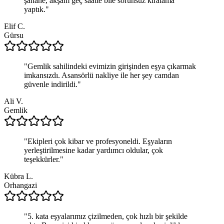
şahane, akşam geç saatte bile sorunsuz kiralama
yaptık.
"
Elif C.
Gürsu
"
Gemlik sahilindeki evimizin girişinden eşya çıkarmak
imkansızdı. Asansörlü nakliye ile her şey camdan
güvenle indirildi.
"
Ali V.
Gemlik
"
Ekipleri çok kibar ve profesyoneldi. Eşyaların
yerleştirilmesine kadar yardımcı oldular, çok
teşekkürler.
"
Kübra L.
Orhangazi
"
5. kata eşyalarımız çizilmeden, çok hızlı bir şekilde