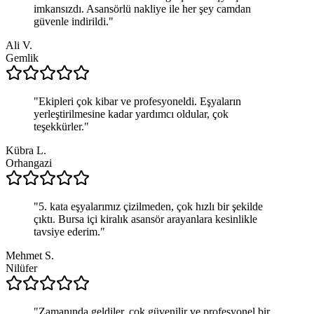
imkansızdı. Asansörlü nakliye ile her şey camdan
güvenle indirildi.
"
Ali V.
Gemlik
"
Ekipleri çok kibar ve profesyoneldi. Eşyaların
yerleştirilmesine kadar yardımcı oldular, çok
teşekkürler.
"
Kübra L.
Orhangazi
"
5. kata eşyalarımız çizilmeden, çok hızlı bir şekilde
çıktı. Bursa içi kiralık asansör arayanlara kesinlikle
tavsiye ederim.
"
Mehmet S.
Nilüfer
"
Zamanında geldiler, çok güvenilir ve profesyonel bir