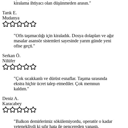
kiralama ihtiyacı olan düşünmeden arasın.
"
Tarık E.
Mudanya
"
Ofis taşımacılığı için kiraladık. Dosya dolapları ve ağır
masalar asansör sistemleri sayesinde yarım günde yeni
ofise geçti.
"
Serkan Ö.
Nilüfer
"
Çok sıcakkanlı ve dürüst esnaflar. Taşıma sırasında
ekstra hiçbir ücret talep etmediler. Çok memnun
kaldım.
"
Deniz A.
Karacabey
"
Balkon demirlerimiz sökülemiyordu, operatör o kadar
yetenekliydi ki sıfır hata ile pencereden yanaştı.