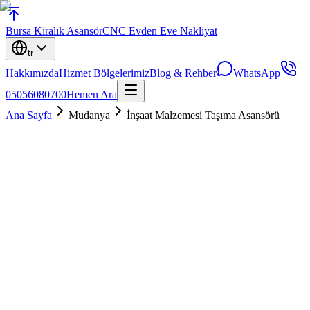
Bursa
Kiralık Asansör
CNC Evden Eve Nakliyat
tr
Hakkımızda
Hizmet Bölgelerimiz
Blog & Rehber
WhatsApp
05056080700
Hemen Ara
Ana Sayfa
Mudanya
İnşaat Malzemesi Taşıma Asansörü