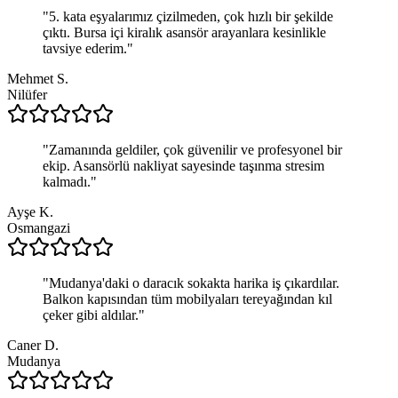
"
5. kata eşyalarımız çizilmeden, çok hızlı bir şekilde
çıktı. Bursa içi kiralık asansör arayanlara kesinlikle
tavsiye ederim.
"
Mehmet S.
Nilüfer
"
Zamanında geldiler, çok güvenilir ve profesyonel bir
ekip. Asansörlü nakliyat sayesinde taşınma stresim
kalmadı.
"
Ayşe K.
Osmangazi
"
Mudanya'daki o daracık sokakta harika iş çıkardılar.
Balkon kapısından tüm mobilyaları tereyağından kıl
çeker gibi aldılar.
"
Caner D.
Mudanya