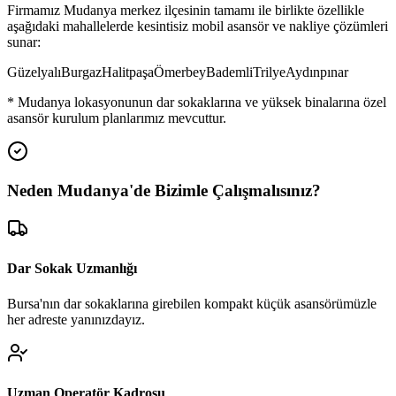
Firmamız
Mudanya
merkez ilçesinin tamamı ile birlikte özellikle
aşağıdaki mahallelerde kesintisiz mobil asansör ve nakliye çözümleri
sunar:
Güzelyalı
Burgaz
Halitpaşa
Ömerbey
Bademli
Trilye
Aydınpınar
*
Mudanya
lokasyonunun dar sokaklarına ve yüksek binalarına özel
asansör kurulum planlarımız mevcuttur.
Neden
Mudanya
'de
Bizimle Çalışmalısınız?
Dar Sokak Uzmanlığı
Bursa'nın dar sokaklarına girebilen kompakt küçük asansörümüzle
her adreste yanınızdayız.
Uzman Operatör Kadrosu