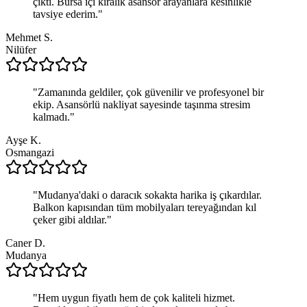
çıktı. Bursa içi kiralık asansör arayanlara kesinlikle
tavsiye ederim.
"
Mehmet S.
Nilüfer
"
Zamanında geldiler, çok güvenilir ve profesyonel bir
ekip. Asansörlü nakliyat sayesinde taşınma stresim
kalmadı.
"
Ayşe K.
Osmangazi
"
Mudanya'daki o daracık sokakta harika iş çıkardılar.
Balkon kapısından tüm mobilyaları tereyağından kıl
çeker gibi aldılar.
"
Caner D.
Mudanya
"
Hem uygun fiyatlı hem de çok kaliteli hizmet.