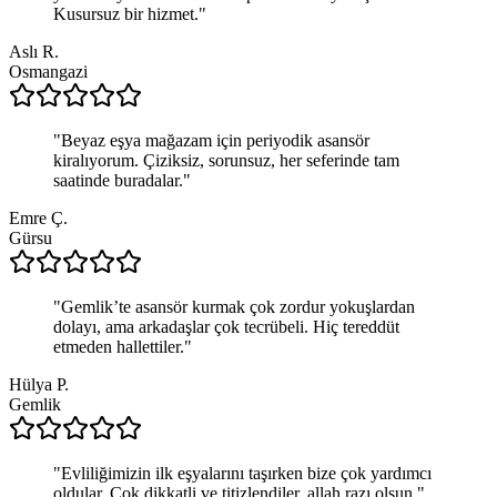
Kusursuz bir hizmet.
"
Aslı R.
Osmangazi
"
Beyaz eşya mağazam için periyodik asansör
kiralıyorum. Çiziksiz, sorunsuz, her seferinde tam
saatinde buradalar.
"
Emre Ç.
Gürsu
"
Gemlik’te asansör kurmak çok zordur yokuşlardan
dolayı, ama arkadaşlar çok tecrübeli. Hiç tereddüt
etmeden hallettiler.
"
Hülya P.
Gemlik
"
Evliliğimizin ilk eşyalarını taşırken bize çok yardımcı
oldular. Çok dikkatli ve titizlendiler, allah razı olsun.
"