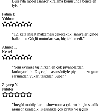
Bursa'da mobil asansör kiralama konusunda bence en
iyisi.
"
Fatma B.
Yıldırım
"
12. kata inşaat malzemesi çekecektik, saniyeler içinde
hallettiler. Güçlü motorları var, hiç teklemedi.
"
Ahmet T.
Kestel
"
Yeni evimize taşınırken en çok piyanolardan
korkuyorduk. Dış cephe asansörüyle piyanomuzu gram
sarsmadan yukarı taşıdılar. Süper.
"
Zeynep Y.
Nilüfer
"
İnegöl mobilyalarını showrooma çıkarmak için saatlik
asansör kiraladık. Kesinlikle çok pratik ve işçilik