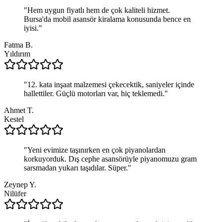
"
Hem uygun fiyatlı hem de çok kaliteli hizmet.
Bursa'da mobil asansör kiralama konusunda bence en
iyisi.
"
Fatma B.
Yıldırım
"
12. kata inşaat malzemesi çekecektik, saniyeler içinde
hallettiler. Güçlü motorları var, hiç teklemedi.
"
Ahmet T.
Kestel
"
Yeni evimize taşınırken en çok piyanolardan
korkuyorduk. Dış cephe asansörüyle piyanomuzu gram
sarsmadan yukarı taşıdılar. Süper.
"
Zeynep Y.
Nilüfer