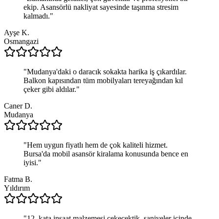
ekip. Asansörlü nakliyat sayesinde taşınma stresim
kalmadı.
"
Ayşe K.
Osmangazi
"
Mudanya'daki o daracık sokakta harika iş çıkardılar.
Balkon kapısından tüm mobilyaları tereyağından kıl
çeker gibi aldılar.
"
Caner D.
Mudanya
"
Hem uygun fiyatlı hem de çok kaliteli hizmet.
Bursa'da mobil asansör kiralama konusunda bence en
iyisi.
"
Fatma B.
Yıldırım
"
12. kata inşaat malzemesi çekecektik, saniyeler içinde