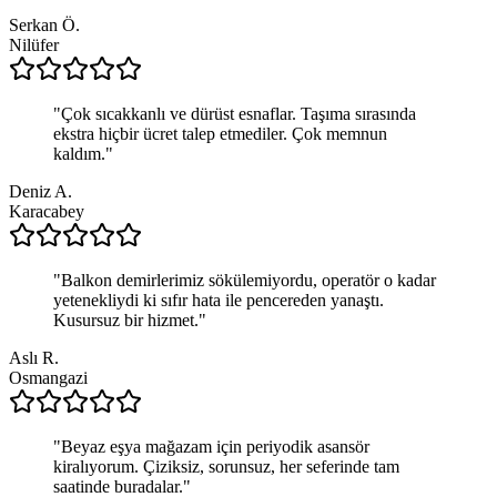
Serkan Ö.
Nilüfer
"
Çok sıcakkanlı ve dürüst esnaflar. Taşıma sırasında
ekstra hiçbir ücret talep etmediler. Çok memnun
kaldım.
"
Deniz A.
Karacabey
"
Balkon demirlerimiz sökülemiyordu, operatör o kadar
yetenekliydi ki sıfır hata ile pencereden yanaştı.
Kusursuz bir hizmet.
"
Aslı R.
Osmangazi
"
Beyaz eşya mağazam için periyodik asansör
kiralıyorum. Çiziksiz, sorunsuz, her seferinde tam
saatinde buradalar.
"