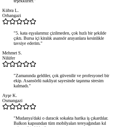
teşekkürler.
"
Kübra L.
Orhangazi
"
5. kata eşyalarımız çizilmeden, çok hızlı bir şekilde
çıktı. Bursa içi kiralık asansör arayanlara kesinlikle
tavsiye ederim.
"
Mehmet S.
Nilüfer
"
Zamanında geldiler, çok güvenilir ve profesyonel bir
ekip. Asansörlü nakliyat sayesinde taşınma stresim
kalmadı.
"
Ayşe K.
Osmangazi
"
Mudanya'daki o daracık sokakta harika iş çıkardılar.
Balkon kapısından tüm mobilyaları tereyağından kıl