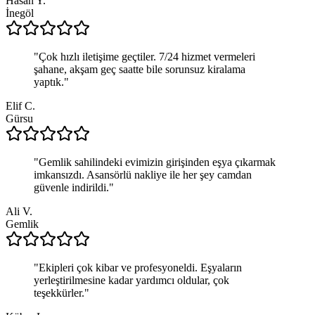
Hasan Y.
İnegöl
"
Çok hızlı iletişime geçtiler. 7/24 hizmet vermeleri
şahane, akşam geç saatte bile sorunsuz kiralama
yaptık.
"
Elif C.
Gürsu
"
Gemlik sahilindeki evimizin girişinden eşya çıkarmak
imkansızdı. Asansörlü nakliye ile her şey camdan
güvenle indirildi.
"
Ali V.
Gemlik
"
Ekipleri çok kibar ve profesyoneldi. Eşyaların
yerleştirilmesine kadar yardımcı oldular, çok
teşekkürler.
"