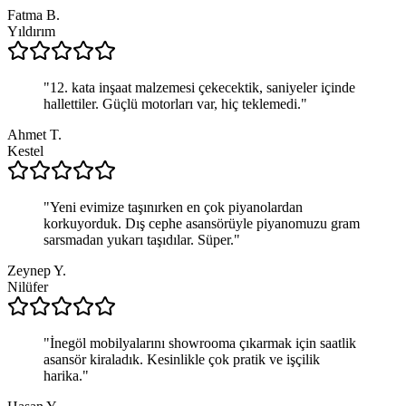
Fatma B.
Yıldırım
"
12. kata inşaat malzemesi çekecektik, saniyeler içinde
hallettiler. Güçlü motorları var, hiç teklemedi.
"
Ahmet T.
Kestel
"
Yeni evimize taşınırken en çok piyanolardan
korkuyorduk. Dış cephe asansörüyle piyanomuzu gram
sarsmadan yukarı taşıdılar. Süper.
"
Zeynep Y.
Nilüfer
"
İnegöl mobilyalarını showrooma çıkarmak için saatlik
asansör kiraladık. Kesinlikle çok pratik ve işçilik
harika.
"