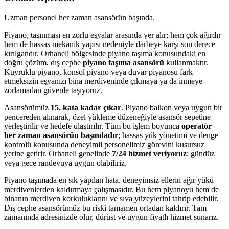
Uzman personel her zaman asansörün başında.
Piyano, taşınması en zorlu eşyalar arasında yer alır; hem çok ağırdır
hem de hassas mekanik yapısı nedeniyle darbeye karşı son derece
kırılgandır. Orhaneli bölgesinde piyano taşıma konusundaki en
doğru çözüm, dış cephe
piyano taşıma asansörü
kullanmaktır.
Kuyruklu piyano, konsol piyano veya duvar piyanosu fark
etmeksizin eşyanızı bina merdiveninde çıkmaya ya da inmeye
zorlamadan güvenle taşıyoruz.
Asansörümüz
15. kata kadar çıkar
. Piyano balkon veya uygun bir
pencereden alınarak, özel yükleme düzeneğiyle asansör sepetine
yerleştirilir ve hedefe ulaştırılır. Tüm bu işlem boyunca
operatör
her zaman asansörün başındadır
; hassas yük yönetimi ve denge
kontrolü konusunda deneyimli personelimiz görevini kusursuz
yerine getirir. Orhaneli genelinde
7/24 hizmet veriyoruz
; gündüz
veya gece randevuya uygun olabiliriz.
Piyano taşımada en sık yapılan hata, deneyimsiz ellerin ağır yükü
merdivenlerden kaldırmaya çalışmasıdır. Bu hem piyanoyu hem de
binanın merdiven korkuluklarını ve sıva yüzeylerini tahrip edebilir.
Dış cephe asansörümüz bu riski tamamen ortadan kaldırır. Tam
zamanında adresinizde olur, dürüst ve uygun fiyatlı hizmet sunarız.