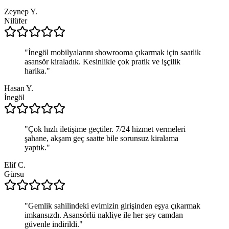
Zeynep Y.
Nilüfer
"
İnegöl mobilyalarını showrooma çıkarmak için saatlik
asansör kiraladık. Kesinlikle çok pratik ve işçilik
harika.
"
Hasan Y.
İnegöl
"
Çok hızlı iletişime geçtiler. 7/24 hizmet vermeleri
şahane, akşam geç saatte bile sorunsuz kiralama
yaptık.
"
Elif C.
Gürsu
"
Gemlik sahilindeki evimizin girişinden eşya çıkarmak
imkansızdı. Asansörlü nakliye ile her şey camdan
güvenle indirildi.
"