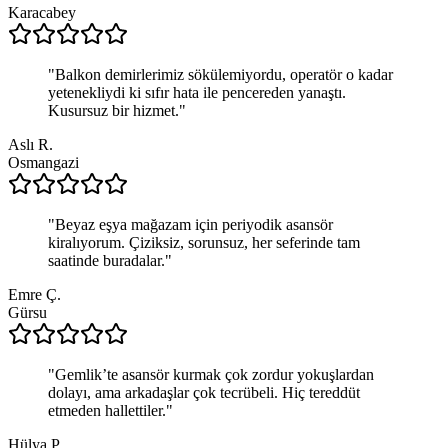
Karacabey
"
Balkon demirlerimiz sökülemiyordu, operatör o kadar
yetenekliydi ki sıfır hata ile pencereden yanaştı.
Kusursuz bir hizmet.
"
Aslı R.
Osmangazi
"
Beyaz eşya mağazam için periyodik asansör
kiralıyorum. Çiziksiz, sorunsuz, her seferinde tam
saatinde buradalar.
"
Emre Ç.
Gürsu
"
Gemlik’te asansör kurmak çok zordur yokuşlardan
dolayı, ama arkadaşlar çok tecrübeli. Hiç tereddüt
etmeden hallettiler.
"
Hülya P.