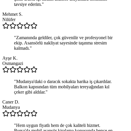
tavsiye ederim.
"
Mehmet S.
Nilüfer
"
Zamanında geldiler, çok güvenilir ve profesyonel bir
ekip. Asansörlü nakliyat sayesinde taşınma stresim
kalmadı.
"
Ayşe K.
Osmangazi
"
Mudanya'daki o daracık sokakta harika iş çıkardılar.
Balkon kapısından tüm mobilyaları tereyağından kıl
çeker gibi aldılar.
"
Caner D.
Mudanya
"
Hem uygun fiyatlı hem de çok kaliteli hizmet.
Bursa'da mobil asansör kiralama konusunda bence en