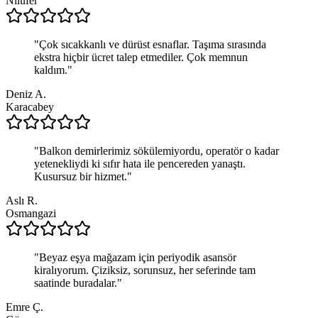
Nilüfer
"
Çok sıcakkanlı ve dürüst esnaflar. Taşıma sırasında
ekstra hiçbir ücret talep etmediler. Çok memnun
kaldım.
"
Deniz A.
Karacabey
"
Balkon demirlerimiz sökülemiyordu, operatör o kadar
yetenekliydi ki sıfır hata ile pencereden yanaştı.
Kusursuz bir hizmet.
"
Aslı R.
Osmangazi
"
Beyaz eşya mağazam için periyodik asansör
kiralıyorum. Çiziksiz, sorunsuz, her seferinde tam
saatinde buradalar.
"
Emre Ç.