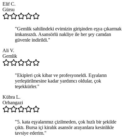
Elif C.
Gürsu
"
Gemlik sahilindeki evimizin girişinden eşya çıkarmak
imkansızdı. Asansörlü nakliye ile her şey camdan
güvenle indirildi.
"
Ali V.
Gemlik
"
Ekipleri çok kibar ve profesyoneldi. Eşyaların
yerleştirilmesine kadar yardımcı oldular, çok
teşekkürler.
"
Kübra L.
Orhangazi
"
5. kata eşyalarımız çizilmeden, çok hızlı bir şekilde
çıktı. Bursa içi kiralık asansör arayanlara kesinlikle
tavsiye ederim.
"