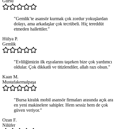
Gürsu
"
Gemlik’te asansör kurmak çok zordur yokuşlardan
dolayı, ama arkadaşlar çok tecrübeli. Hiç tereddüt
etmeden hallettiler.
"
Hülya P.
Gemlik
"
Evliliğimizin ilk eşyalarını taşırken bize çok yardımcı
oldular. Çok dikkatli ve titizlendiler, allah razı olsun.
"
Kaan M.
Mustafakemalpaşa
"
Bursa kiralık mobil asansör firmaları arasında açık ara
en yeni makinelere sahipler. Hem sessiz hem de çok
güven veriyor.
"
Ozan F.
Nilüfer