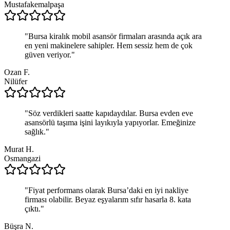
Mustafakemalpaşa
"
Bursa kiralık mobil asansör firmaları arasında açık ara
en yeni makinelere sahipler. Hem sessiz hem de çok
güven veriyor.
"
Ozan F.
Nilüfer
"
Söz verdikleri saatte kapıdaydılar. Bursa evden eve
asansörlü taşıma işini layıkıyla yapıyorlar. Emeğinize
sağlık.
"
Murat H.
Osmangazi
"
Fiyat performans olarak Bursa’daki en iyi nakliye
firması olabilir. Beyaz eşyalarım sıfır hasarla 8. kata
çıktı.
"
Büşra N.