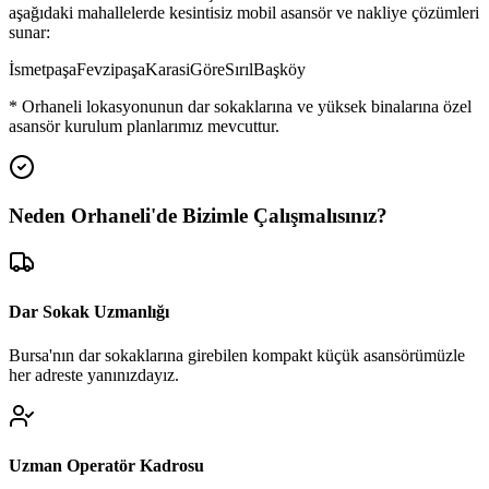
aşağıdaki mahallelerde kesintisiz mobil asansör ve nakliye çözümleri
sunar:
İsmetpaşa
Fevzipaşa
Karasi
Göre
Sırıl
Başköy
*
Orhaneli
lokasyonunun dar sokaklarına ve yüksek binalarına özel
asansör kurulum planlarımız mevcuttur.
Neden
Orhaneli
'de
Bizimle Çalışmalısınız?
Dar Sokak Uzmanlığı
Bursa'nın dar sokaklarına girebilen kompakt küçük asansörümüzle
her adreste yanınızdayız.
Uzman Operatör Kadrosu