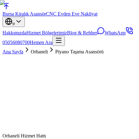
Bursa
Kiralık Asansör
CNC Evden Eve Nakliyat
tr
Hakkımızda
Hizmet Bölgelerimiz
Blog & Rehber
WhatsApp
05056080700
Hemen Ara
Ana Sayfa
Orhaneli
Piyano Taşıma Asansörü
Orhaneli
Hizmet Hattı