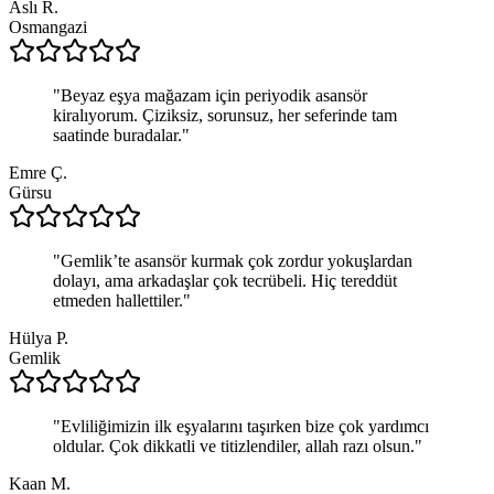
Aslı R.
Osmangazi
"
Beyaz eşya mağazam için periyodik asansör
kiralıyorum. Çiziksiz, sorunsuz, her seferinde tam
saatinde buradalar.
"
Emre Ç.
Gürsu
"
Gemlik’te asansör kurmak çok zordur yokuşlardan
dolayı, ama arkadaşlar çok tecrübeli. Hiç tereddüt
etmeden hallettiler.
"
Hülya P.
Gemlik
"
Evliliğimizin ilk eşyalarını taşırken bize çok yardımcı
oldular. Çok dikkatli ve titizlendiler, allah razı olsun.
"
Kaan M.