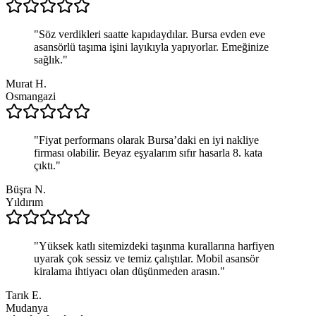
"
Söz verdikleri saatte kapıdaydılar. Bursa evden eve
asansörlü taşıma işini layıkıyla yapıyorlar. Emeğinize
sağlık.
"
Murat H.
Osmangazi
"
Fiyat performans olarak Bursa’daki en iyi nakliye
firması olabilir. Beyaz eşyalarım sıfır hasarla 8. kata
çıktı.
"
Büşra N.
Yıldırım
"
Yüksek katlı sitemizdeki taşınma kurallarına harfiyen
uyarak çok sessiz ve temiz çalıştılar. Mobil asansör
kiralama ihtiyacı olan düşünmeden arasın.
"
Tarık E.
Mudanya