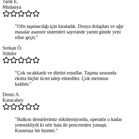
Tarık E.
Mudanya
"
Ofis taşımacılığı için kiraladık. Dosya dolapları ve ağır
masalar asansör sistemleri sayesinde yarım günde yeni
ofise geçti.
"
Serkan Ö.
Nilüfer
"
Çok sıcakkanlı ve dürüst esnaflar. Taşıma sırasında
ekstra hiçbir ücret talep etmediler. Çok memnun
kaldım.
"
Deniz A.
Karacabey
"
Balkon demirlerimiz sökülemiyordu, operatör o kadar
yetenekliydi ki sıfır hata ile pencereden yanaştı.
Kusursuz bir hizmet.
"