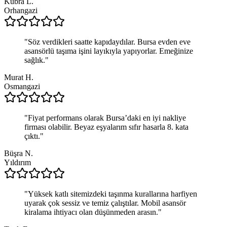
Kübra L.
Orhangazi
"
Söz verdikleri saatte kapıdaydılar. Bursa evden eve
asansörlü taşıma işini layıkıyla yapıyorlar. Emeğinize
sağlık.
"
Murat H.
Osmangazi
"
Fiyat performans olarak Bursa’daki en iyi nakliye
firması olabilir. Beyaz eşyalarım sıfır hasarla 8. kata
çıktı.
"
Büşra N.
Yıldırım
"
Yüksek katlı sitemizdeki taşınma kurallarına harfiyen
uyarak çok sessiz ve temiz çalıştılar. Mobil asansör
kiralama ihtiyacı olan düşünmeden arasın.
"