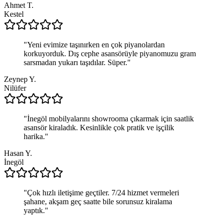
Ahmet T.
Kestel
"
Yeni evimize taşınırken en çok piyanolardan
korkuyorduk. Dış cephe asansörüyle piyanomuzu gram
sarsmadan yukarı taşıdılar. Süper.
"
Zeynep Y.
Nilüfer
"
İnegöl mobilyalarını showrooma çıkarmak için saatlik
asansör kiraladık. Kesinlikle çok pratik ve işçilik
harika.
"
Hasan Y.
İnegöl
"
Çok hızlı iletişime geçtiler. 7/24 hizmet vermeleri
şahane, akşam geç saatte bile sorunsuz kiralama
yaptık.
"