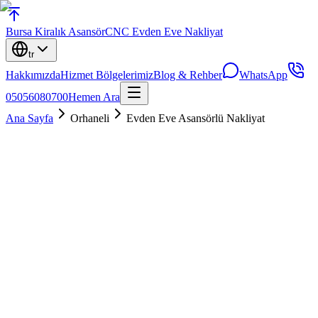
Bursa
Kiralık Asansör
CNC Evden Eve Nakliyat
tr
Hakkımızda
Hizmet Bölgelerimiz
Blog & Rehber
WhatsApp
05056080700
Hemen Ara
Ana Sayfa
Orhaneli
Evden Eve Asansörlü Nakliyat