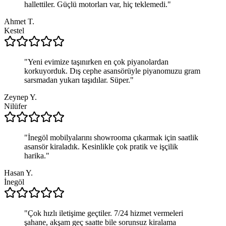
hallettiler. Güçlü motorları var, hiç teklemedi.
"
Ahmet T.
Kestel
"
Yeni evimize taşınırken en çok piyanolardan
korkuyorduk. Dış cephe asansörüyle piyanomuzu gram
sarsmadan yukarı taşıdılar. Süper.
"
Zeynep Y.
Nilüfer
"
İnegöl mobilyalarını showrooma çıkarmak için saatlik
asansör kiraladık. Kesinlikle çok pratik ve işçilik
harika.
"
Hasan Y.
İnegöl
"
Çok hızlı iletişime geçtiler. 7/24 hizmet vermeleri
şahane, akşam geç saatte bile sorunsuz kiralama