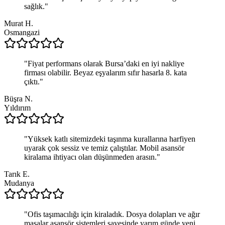
sağlık.
"
Murat H.
Osmangazi
"
Fiyat performans olarak Bursa’daki en iyi nakliye
firması olabilir. Beyaz eşyalarım sıfır hasarla 8. kata
çıktı.
"
Büşra N.
Yıldırım
"
Yüksek katlı sitemizdeki taşınma kurallarına harfiyen
uyarak çok sessiz ve temiz çalıştılar. Mobil asansör
kiralama ihtiyacı olan düşünmeden arasın.
"
Tarık E.
Mudanya
"
Ofis taşımacılığı için kiraladık. Dosya dolapları ve ağır
masalar asansör sistemleri sayesinde yarım günde yeni