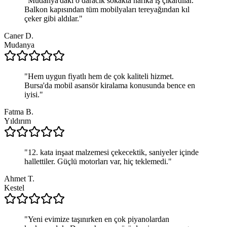
"
Mudanya'daki o daracık sokakta harika iş çıkardılar.
Balkon kapısından tüm mobilyaları tereyağından kıl
çeker gibi aldılar.
"
Caner D.
Mudanya
"
Hem uygun fiyatlı hem de çok kaliteli hizmet.
Bursa'da mobil asansör kiralama konusunda bence en
iyisi.
"
Fatma B.
Yıldırım
"
12. kata inşaat malzemesi çekecektik, saniyeler içinde
hallettiler. Güçlü motorları var, hiç teklemedi.
"
Ahmet T.
Kestel
"
Yeni evimize taşınırken en çok piyanolardan