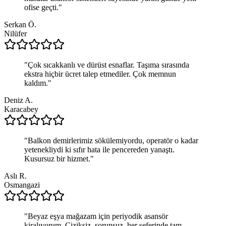
ofise geçti.
"
Serkan Ö.
Nilüfer
"
Çok sıcakkanlı ve dürüst esnaflar. Taşıma sırasında
ekstra hiçbir ücret talep etmediler. Çok memnun
kaldım.
"
Deniz A.
Karacabey
"
Balkon demirlerimiz sökülemiyordu, operatör o kadar
yetenekliydi ki sıfır hata ile pencereden yanaştı.
Kusursuz bir hizmet.
"
Aslı R.
Osmangazi
"
Beyaz eşya mağazam için periyodik asansör
kiralıyorum. Çiziksiz, sorunsuz, her seferinde tam