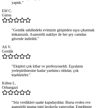
yaptık.
"
Elif C.
Gürsu
"
Gemlik sahilindeki evimizin girişinden eşya çıkarmak
imkansızdı. Asansörlü nakliye ile her şey camdan
güvenle indirildi.
"
Ali V.
Gemlik
"
Ekipleri çok kibar ve profesyoneldi. Eşyaların
yerleştirilmesine kadar yardımcı oldular, çok
teşekkürler.
"
Kübra L.
Orhangazi
"
Söz verdikleri saatte kapıdaydılar. Bursa evden eve
asansörlü taşıma işini layıkıyla yapıyorlar. Emeğinize