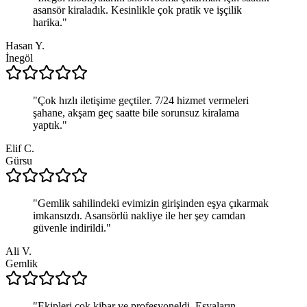
asansör kiraladık. Kesinlikle çok pratik ve işçilik
harika.
"
Hasan Y.
İnegöl
"
Çok hızlı iletişime geçtiler. 7/24 hizmet vermeleri
şahane, akşam geç saatte bile sorunsuz kiralama
yaptık.
"
Elif C.
Gürsu
"
Gemlik sahilindeki evimizin girişinden eşya çıkarmak
imkansızdı. Asansörlü nakliye ile her şey camdan
güvenle indirildi.
"
Ali V.
Gemlik
"
Ekipleri çok kibar ve profesyoneldi. Eşyaların