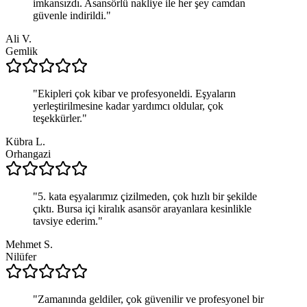
imkansızdı. Asansörlü nakliye ile her şey camdan
güvenle indirildi.
"
Ali V.
Gemlik
"
Ekipleri çok kibar ve profesyoneldi. Eşyaların
yerleştirilmesine kadar yardımcı oldular, çok
teşekkürler.
"
Kübra L.
Orhangazi
"
5. kata eşyalarımız çizilmeden, çok hızlı bir şekilde
çıktı. Bursa içi kiralık asansör arayanlara kesinlikle
tavsiye ederim.
"
Mehmet S.
Nilüfer
"
Zamanında geldiler, çok güvenilir ve profesyonel bir