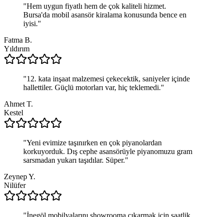
"
Hem uygun fiyatlı hem de çok kaliteli hizmet.
Bursa'da mobil asansör kiralama konusunda bence en
iyisi.
"
Fatma B.
Yıldırım
"
12. kata inşaat malzemesi çekecektik, saniyeler içinde
hallettiler. Güçlü motorları var, hiç teklemedi.
"
Ahmet T.
Kestel
"
Yeni evimize taşınırken en çok piyanolardan
korkuyorduk. Dış cephe asansörüyle piyanomuzu gram
sarsmadan yukarı taşıdılar. Süper.
"
Zeynep Y.
Nilüfer
"
İnegöl mobilyalarını showrooma çıkarmak için saatlik