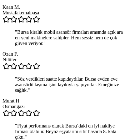
Kaan M.
Mustafakemalpaşa
"
Bursa kiralık mobil asansör firmaları arasında açık ara
en yeni makinelere sahipler. Hem sessiz hem de çok
güven veriyor.
"
Ozan F.
Nilüfer
"
Söz verdikleri saatte kapıdaydılar. Bursa evden eve
asansörlü taşıma işini layıkıyla yapıyorlar. Emeğinize
sağlık.
"
Murat H.
Osmangazi
"
Fiyat performans olarak Bursa’daki en iyi nakliye
firması olabilir. Beyaz eşyalarım sıfır hasarla 8. kata
çıktı.
"