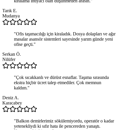
kiralama ihtiyacı olan düşünmeden arasın.
"
Tarık E.
Mudanya
"
Ofis taşımacılığı için kiraladık. Dosya dolapları ve ağır
masalar asansör sistemleri sayesinde yarım günde yeni
ofise geçti.
"
Serkan Ö.
Nilüfer
"
Çok sıcakkanlı ve dürüst esnaflar. Taşıma sırasında
ekstra hiçbir ücret talep etmediler. Çok memnun
kaldım.
"
Deniz A.
Karacabey
"
Balkon demirlerimiz sökülemiyordu, operatör o kadar
yetenekliydi ki sıfır hata ile pencereden yanaştı.