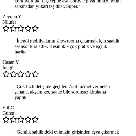
korkuyorduk. Dış cephe asansörüyle piyanomuzu gram
sarsmadan yukarı taşıdılar. Süper.
"
Zeynep Y.
Nilüfer
"
İnegöl mobilyalarını showrooma çıkarmak için saatlik
asansör kiraladık. Kesinlikle çok pratik ve işçilik
harika.
"
Hasan Y.
İnegöl
"
Çok hızlı iletişime geçtiler. 7/24 hizmet vermeleri
şahane, akşam geç saatte bile sorunsuz kiralama
yaptık.
"
Elif C.
Gürsu
"
Gemlik sahilindeki evimizin girişinden eşya çıkarmak