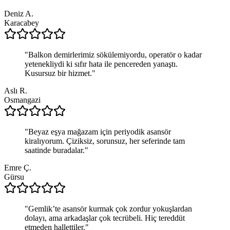
Deniz A.
Karacabey
"
Balkon demirlerimiz sökülemiyordu, operatör o kadar
yetenekliydi ki sıfır hata ile pencereden yanaştı.
Kusursuz bir hizmet.
"
Aslı R.
Osmangazi
"
Beyaz eşya mağazam için periyodik asansör
kiralıyorum. Çiziksiz, sorunsuz, her seferinde tam
saatinde buradalar.
"
Emre Ç.
Gürsu
"
Gemlik’te asansör kurmak çok zordur yokuşlardan
dolayı, ama arkadaşlar çok tecrübeli. Hiç tereddüt
etmeden hallettiler.
"