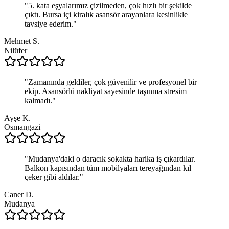
"
5. kata eşyalarımız çizilmeden, çok hızlı bir şekilde
çıktı. Bursa içi kiralık asansör arayanlara kesinlikle
tavsiye ederim.
"
Mehmet S.
Nilüfer
"
Zamanında geldiler, çok güvenilir ve profesyonel bir
ekip. Asansörlü nakliyat sayesinde taşınma stresim
kalmadı.
"
Ayşe K.
Osmangazi
"
Mudanya'daki o daracık sokakta harika iş çıkardılar.
Balkon kapısından tüm mobilyaları tereyağından kıl
çeker gibi aldılar.
"
Caner D.
Mudanya