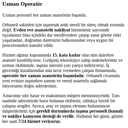
Uzman Operatör
Uzman personel her zaman asansörün başında.
Orhaneli sakinleri için taşınmak artık stresli bir süreç olmak zorunda
değil.
Evden eve asansörlü nakliyat
hizmetimiz sayesinde
eşyalarınız bina içindeki dar merdivenlere çarpıp zarar görme riski
yaşamadan, doğrudan dairenizin balkonundan veya uygun bir
penceresinden transfer edilir.
Hizmet ağımız kapsamında
15. kata kadar
olan tüm dairelere
asansör kurabiliyoruz. Gelişmiş teknolojiye sahip makinelerimiz ve
uzman ekibimizle, taşıma süresini yarı yarıya indiriyoruz. İş
güvenliği kurallarından asla taviz vermeden çalışan firmamızda,
operatör her zaman asansörün başındadır
. Orhaneli civarında
yeni evinize taşınırken zaman ve enerji tasarrufu sağlamak
istiyorsanız doğru adrestesiniz.
Amacımız sıfır hasar ve maksimum müşteri memnuniyetidir. Tam
saatinde adresinizde hazır bulunan ekibimiz, oldukça özenli bir
çalışma sergiler. Ayrıca, araç ve taşıma elemanı bulunmayan
müşterilerimiz için
gerekli durumlarda taşıma personeli (hamal)
ve nakliye kamyonu desteği de verilir
. Haftanın her günü, günün
her saati
7/24 hizmet veriyoruz
.