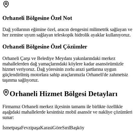
Orhaneli
Bölgesine Özel Not
Dağ yollarının eğimine özel, aracın dengesini milimetrik sağlayan ve
her zemine uyum sağlayan teleskopik hidrolik ayaklar kullanıyoruz.
Orhaneli
Bölgesine Özel Çözümler
Orhaneli Çarşı ve Belediye Meydanı yakınlarındaki merkez
mahallelerden dağ yamaçlarındaki köylere kadar asansörümüzle
hizmet veriyoruz. Dağ yöresinin zorlu arazi şartlarına uygun
güçlendirilmiş motorlara sahip araçlarımızla Orhaneli'de zahmetsiz
taşınma sağlıyoruz.
Orhaneli
Hizmet Bölgesi Detayları
Firmamız
Orhaneli
merkez ilçesinin tamamı ile birlikte özellikle
aşağıdaki mahallelerde kesintisiz mobil asansör ve nakliye çözümleri
sunar:
İsmetpaşa
Fevzipaşa
Karasi
Göre
Sırıl
Başköy