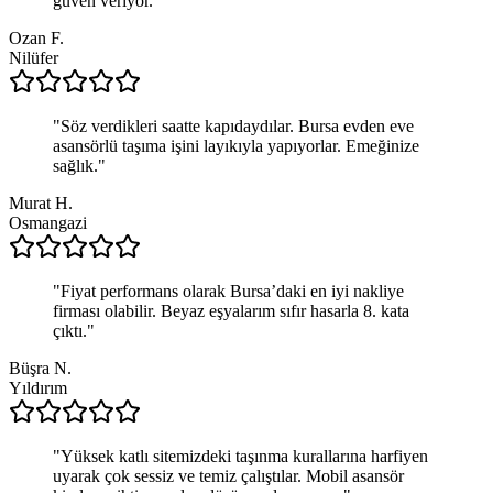
güven veriyor.
"
Ozan F.
Nilüfer
"
Söz verdikleri saatte kapıdaydılar. Bursa evden eve
asansörlü taşıma işini layıkıyla yapıyorlar. Emeğinize
sağlık.
"
Murat H.
Osmangazi
"
Fiyat performans olarak Bursa’daki en iyi nakliye
firması olabilir. Beyaz eşyalarım sıfır hasarla 8. kata
çıktı.
"
Büşra N.
Yıldırım
"
Yüksek katlı sitemizdeki taşınma kurallarına harfiyen
uyarak çok sessiz ve temiz çalıştılar. Mobil asansör