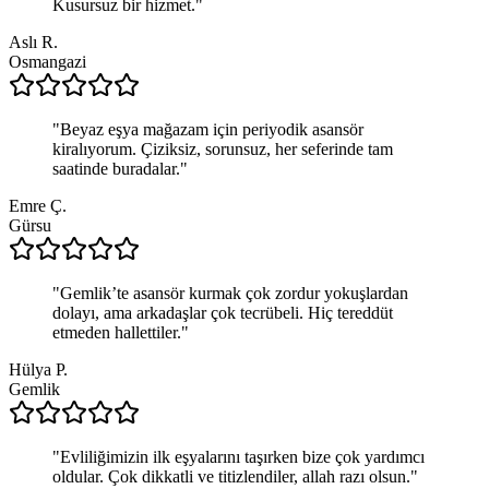
Kusursuz bir hizmet.
"
Aslı R.
Osmangazi
"
Beyaz eşya mağazam için periyodik asansör
kiralıyorum. Çiziksiz, sorunsuz, her seferinde tam
saatinde buradalar.
"
Emre Ç.
Gürsu
"
Gemlik’te asansör kurmak çok zordur yokuşlardan
dolayı, ama arkadaşlar çok tecrübeli. Hiç tereddüt
etmeden hallettiler.
"
Hülya P.
Gemlik
"
Evliliğimizin ilk eşyalarını taşırken bize çok yardımcı
oldular. Çok dikkatli ve titizlendiler, allah razı olsun.
"