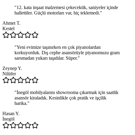
"
12. kata inşaat malzemesi çekecektik, saniyeler içinde
hallettiler. Güçlü motorları var, hiç teklemedi.
"
Ahmet T.
Kestel
"
Yeni evimize taşınırken en çok piyanolardan
korkuyorduk. Dış cephe asansörüyle piyanomuzu gram
sarsmadan yukarı taşıdılar. Süper.
"
Zeynep Y.
Nilüfer
"
İnegöl mobilyalarını showrooma çıkarmak için saatlik
asansör kiraladık. Kesinlikle çok pratik ve işçilik
harika.
"
Hasan Y.
İnegöl