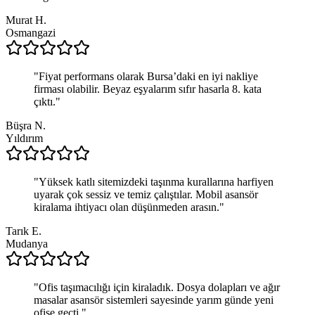
Murat H.
Osmangazi
"
Fiyat performans olarak Bursa’daki en iyi nakliye
firması olabilir. Beyaz eşyalarım sıfır hasarla 8. kata
çıktı.
"
Büşra N.
Yıldırım
"
Yüksek katlı sitemizdeki taşınma kurallarına harfiyen
uyarak çok sessiz ve temiz çalıştılar. Mobil asansör
kiralama ihtiyacı olan düşünmeden arasın.
"
Tarık E.
Mudanya
"
Ofis taşımacılığı için kiraladık. Dosya dolapları ve ağır
masalar asansör sistemleri sayesinde yarım günde yeni
ofise geçti.
"