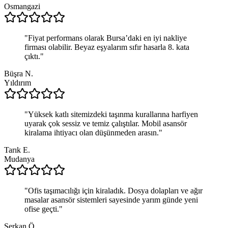
Osmangazi
"
Fiyat performans olarak Bursa’daki en iyi nakliye
firması olabilir. Beyaz eşyalarım sıfır hasarla 8. kata
çıktı.
"
Büşra N.
Yıldırım
"
Yüksek katlı sitemizdeki taşınma kurallarına harfiyen
uyarak çok sessiz ve temiz çalıştılar. Mobil asansör
kiralama ihtiyacı olan düşünmeden arasın.
"
Tarık E.
Mudanya
"
Ofis taşımacılığı için kiraladık. Dosya dolapları ve ağır
masalar asansör sistemleri sayesinde yarım günde yeni
ofise geçti.
"
Serkan Ö.