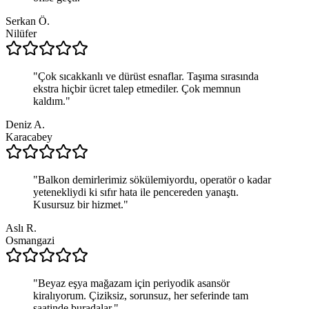
Serkan Ö.
Nilüfer
"
Çok sıcakkanlı ve dürüst esnaflar. Taşıma sırasında
ekstra hiçbir ücret talep etmediler. Çok memnun
kaldım.
"
Deniz A.
Karacabey
"
Balkon demirlerimiz sökülemiyordu, operatör o kadar
yetenekliydi ki sıfır hata ile pencereden yanaştı.
Kusursuz bir hizmet.
"
Aslı R.
Osmangazi
"
Beyaz eşya mağazam için periyodik asansör
kiralıyorum. Çiziksiz, sorunsuz, her seferinde tam
saatinde buradalar.
"