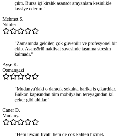
çıktı. Bursa içi kiralık asansör arayanlara kesinlikle
tavsiye ederim.
"
Mehmet S.
Nilüfer
"
Zamanında geldiler, çok güvenilir ve profesyonel bir
ekip. Asansörlü nakliyat sayesinde taşınma stresim
kalmadı.
"
Ayşe K.
Osmangazi
"
Mudanya'daki o daracık sokakta harika iş çıkardılar.
Balkon kapısından tüm mobilyaları tereyağından kıl
çeker gibi aldılar.
"
Caner D.
Mudanya
"
Hem uygun fiyatlı hem de çok kaliteli hizmet.