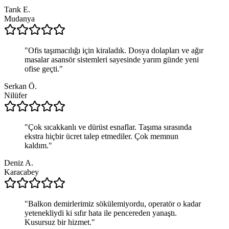
Tarık E.
Mudanya
"
Ofis taşımacılığı için kiraladık. Dosya dolapları ve ağır
masalar asansör sistemleri sayesinde yarım günde yeni
ofise geçti.
"
Serkan Ö.
Nilüfer
"
Çok sıcakkanlı ve dürüst esnaflar. Taşıma sırasında
ekstra hiçbir ücret talep etmediler. Çok memnun
kaldım.
"
Deniz A.
Karacabey
"
Balkon demirlerimiz sökülemiyordu, operatör o kadar
yetenekliydi ki sıfır hata ile pencereden yanaştı.
Kusursuz bir hizmet.
"