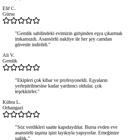
Elif C.
Gürsu
"
Gemlik sahilindeki evimizin girişinden eşya çıkarmak
imkansızdı. Asansörlü nakliye ile her şey camdan
güvenle indirildi.
"
Ali V.
Gemlik
"
Ekipleri çok kibar ve profesyoneldi. Eşyaların
yerleştirilmesine kadar yardımcı oldular, çok
teşekkürler.
"
Kübra L.
Orhangazi
"
Söz verdikleri saatte kapıdaydılar. Bursa evden eve
asansörlü taşıma işini layıkıyla yapıyorlar. Emeğinize
sağlık.
"