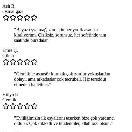
Aslı R.
Osmangazi
"
Beyaz eşya mağazam için periyodik asansör
kiralıyorum. Çiziksiz, sorunsuz, her seferinde tam
saatinde buradalar.
"
Emre Ç.
Gürsu
"
Gemlik’te asansör kurmak çok zordur yokuşlardan
dolayı, ama arkadaşlar çok tecrübeli. Hiç tereddüt
etmeden hallettiler.
"
Hülya P.
Gemlik
"
Evliliğimizin ilk eşyalarını taşırken bize çok yardımcı
oldular. Çok dikkatli ve titizlendiler, allah razı olsun.
"