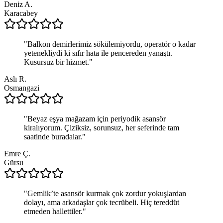
Deniz A.
Karacabey
"
Balkon demirlerimiz sökülemiyordu, operatör o kadar
yetenekliydi ki sıfır hata ile pencereden yanaştı.
Kusursuz bir hizmet.
"
Aslı R.
Osmangazi
"
Beyaz eşya mağazam için periyodik asansör
kiralıyorum. Çiziksiz, sorunsuz, her seferinde tam
saatinde buradalar.
"
Emre Ç.
Gürsu
"
Gemlik’te asansör kurmak çok zordur yokuşlardan
dolayı, ama arkadaşlar çok tecrübeli. Hiç tereddüt
etmeden hallettiler.
"