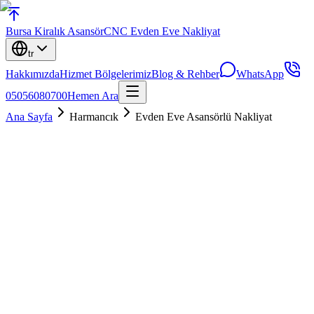
Bursa
Kiralık Asansör
CNC Evden Eve Nakliyat
tr
Hakkımızda
Hizmet Bölgelerimiz
Blog & Rehber
WhatsApp
05056080700
Hemen Ara
Ana Sayfa
Harmancık
Evden Eve Asansörlü Nakliyat