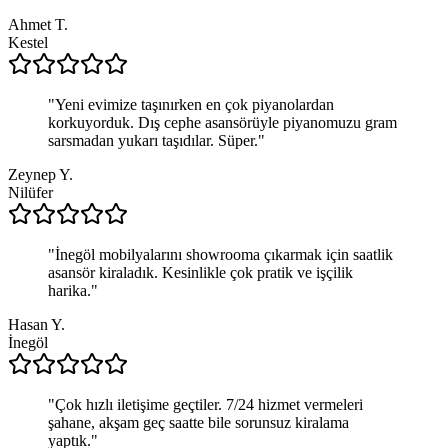
Ahmet T.
Kestel
"
Yeni evimize taşınırken en çok piyanolardan
korkuyorduk. Dış cephe asansörüyle piyanomuzu gram
sarsmadan yukarı taşıdılar. Süper.
"
Zeynep Y.
Nilüfer
"
İnegöl mobilyalarını showrooma çıkarmak için saatlik
asansör kiraladık. Kesinlikle çok pratik ve işçilik
harika.
"
Hasan Y.
İnegöl
"
Çok hızlı iletişime geçtiler. 7/24 hizmet vermeleri
şahane, akşam geç saatte bile sorunsuz kiralama
yaptık.
"