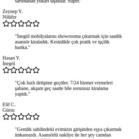
sarsmadan yukarı taşıdılar. Süper.
"
Zeynep Y.
Nilüfer
"
İnegöl mobilyalarını showrooma çıkarmak için saatlik
asansör kiraladık. Kesinlikle çok pratik ve işçilik
harika.
"
Hasan Y.
İnegöl
"
Çok hızlı iletişime geçtiler. 7/24 hizmet vermeleri
şahane, akşam geç saatte bile sorunsuz kiralama
yaptık.
"
Elif C.
Gürsu
"
Gemlik sahilindeki evimizin girişinden eşya çıkarmak
imkansızdı. Asansörlü nakliye ile her şey camdan