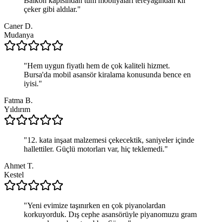
Balkon kapısından tüm mobilyaları tereyağından kıl
çeker gibi aldılar.
"
Caner D.
Mudanya
"
Hem uygun fiyatlı hem de çok kaliteli hizmet.
Bursa'da mobil asansör kiralama konusunda bence en
iyisi.
"
Fatma B.
Yıldırım
"
12. kata inşaat malzemesi çekecektik, saniyeler içinde
hallettiler. Güçlü motorları var, hiç teklemedi.
"
Ahmet T.
Kestel
"
Yeni evimize taşınırken en çok piyanolardan
korkuyorduk. Dış cephe asansörüyle piyanomuzu gram