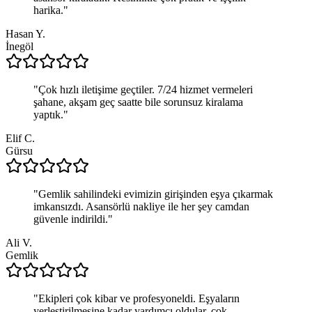
harika.
"
Hasan Y.
İnegöl
"
Çok hızlı iletişime geçtiler. 7/24 hizmet vermeleri
şahane, akşam geç saatte bile sorunsuz kiralama
yaptık.
"
Elif C.
Gürsu
"
Gemlik sahilindeki evimizin girişinden eşya çıkarmak
imkansızdı. Asansörlü nakliye ile her şey camdan
güvenle indirildi.
"
Ali V.
Gemlik
"
Ekipleri çok kibar ve profesyoneldi. Eşyaların
yerleştirilmesine kadar yardımcı oldular, çok