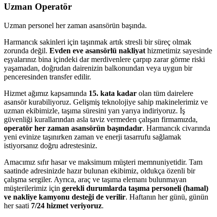
Uzman Operatör
Uzman personel her zaman asansörün başında.
Harmancık sakinleri için taşınmak artık stresli bir süreç olmak
zorunda değil.
Evden eve asansörlü nakliyat
hizmetimiz sayesinde
eşyalarınız bina içindeki dar merdivenlere çarpıp zarar görme riski
yaşamadan, doğrudan dairenizin balkonundan veya uygun bir
penceresinden transfer edilir.
Hizmet ağımız kapsamında
15. kata kadar
olan tüm dairelere
asansör kurabiliyoruz. Gelişmiş teknolojiye sahip makinelerimiz ve
uzman ekibimizle, taşıma süresini yarı yarıya indiriyoruz. İş
güvenliği kurallarından asla taviz vermeden çalışan firmamızda,
operatör her zaman asansörün başındadır
. Harmancık civarında
yeni evinize taşınırken zaman ve enerji tasarrufu sağlamak
istiyorsanız doğru adrestesiniz.
Amacımız sıfır hasar ve maksimum müşteri memnuniyetidir. Tam
saatinde adresinizde hazır bulunan ekibimiz, oldukça özenli bir
çalışma sergiler. Ayrıca, araç ve taşıma elemanı bulunmayan
müşterilerimiz için
gerekli durumlarda taşıma personeli (hamal)
ve nakliye kamyonu desteği de verilir
. Haftanın her günü, günün
her saati
7/24 hizmet veriyoruz
.