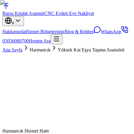
Bursa
Kiralık Asansör
CNC Evden Eve Nakliyat
tr
Hakkımızda
Hizmet Bölgelerimiz
Blog & Rehber
WhatsApp
05056080700
Hemen Ara
Ana Sayfa
Harmancık
Yüksek Kat Eşya Taşıma Asansörü
Harmancık
Hizmet Hattı