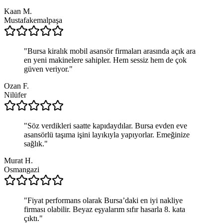
Kaan M.
Mustafakemalpaşa
"
Bursa kiralık mobil asansör firmaları arasında açık ara
en yeni makinelere sahipler. Hem sessiz hem de çok
güven veriyor.
"
Ozan F.
Nilüfer
"
Söz verdikleri saatte kapıdaydılar. Bursa evden eve
asansörlü taşıma işini layıkıyla yapıyorlar. Emeğinize
sağlık.
"
Murat H.
Osmangazi
"
Fiyat performans olarak Bursa’daki en iyi nakliye
firması olabilir. Beyaz eşyalarım sıfır hasarla 8. kata
çıktı.
"