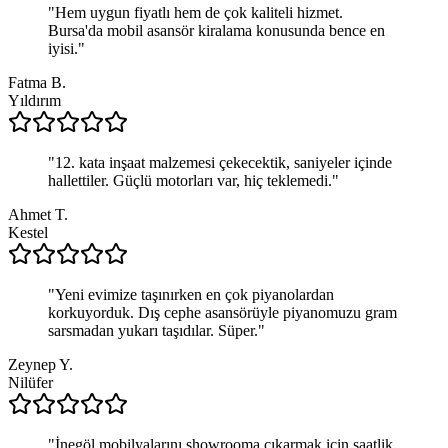
"
Hem uygun fiyatlı hem de çok kaliteli hizmet.
Bursa'da mobil asansör kiralama konusunda bence en
iyisi.
"
Fatma B.
Yıldırım
"
12. kata inşaat malzemesi çekecektik, saniyeler içinde
hallettiler. Güçlü motorları var, hiç teklemedi.
"
Ahmet T.
Kestel
"
Yeni evimize taşınırken en çok piyanolardan
korkuyorduk. Dış cephe asansörüyle piyanomuzu gram
sarsmadan yukarı taşıdılar. Süper.
"
Zeynep Y.
Nilüfer
"
İnegöl mobilyalarını showrooma çıkarmak için saatlik