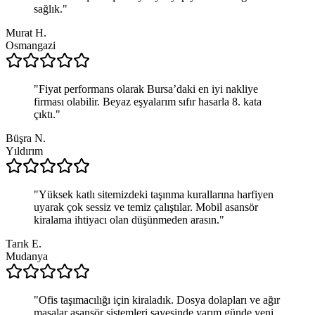
sağlık.
"
Murat H.
Osmangazi
"
Fiyat performans olarak Bursa’daki en iyi nakliye
firması olabilir. Beyaz eşyalarım sıfır hasarla 8. kata
çıktı.
"
Büşra N.
Yıldırım
"
Yüksek katlı sitemizdeki taşınma kurallarına harfiyen
uyarak çok sessiz ve temiz çalıştılar. Mobil asansör
kiralama ihtiyacı olan düşünmeden arasın.
"
Tarık E.
Mudanya
"
Ofis taşımacılığı için kiraladık. Dosya dolapları ve ağır
masalar asansör sistemleri sayesinde yarım günde yeni