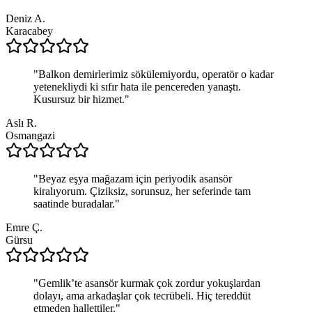
Deniz A.
Karacabey
"
Balkon demirlerimiz sökülemiyordu, operatör o kadar
yetenekliydi ki sıfır hata ile pencereden yanaştı.
Kusursuz bir hizmet.
"
Aslı R.
Osmangazi
"
Beyaz eşya mağazam için periyodik asansör
kiralıyorum. Çiziksiz, sorunsuz, her seferinde tam
saatinde buradalar.
"
Emre Ç.
Gürsu
"
Gemlik’te asansör kurmak çok zordur yokuşlardan
dolayı, ama arkadaşlar çok tecrübeli. Hiç tereddüt
etmeden hallettiler.
"