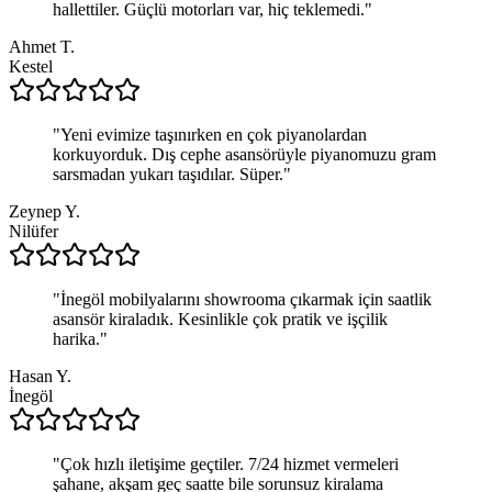
hallettiler. Güçlü motorları var, hiç teklemedi.
"
Ahmet T.
Kestel
"
Yeni evimize taşınırken en çok piyanolardan
korkuyorduk. Dış cephe asansörüyle piyanomuzu gram
sarsmadan yukarı taşıdılar. Süper.
"
Zeynep Y.
Nilüfer
"
İnegöl mobilyalarını showrooma çıkarmak için saatlik
asansör kiraladık. Kesinlikle çok pratik ve işçilik
harika.
"
Hasan Y.
İnegöl
"
Çok hızlı iletişime geçtiler. 7/24 hizmet vermeleri
şahane, akşam geç saatte bile sorunsuz kiralama