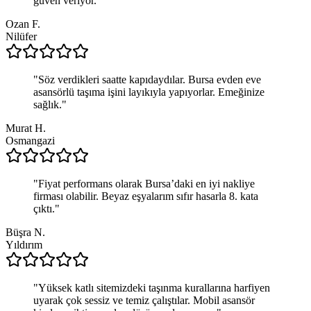
güven veriyor.
"
Ozan F.
Nilüfer
"
Söz verdikleri saatte kapıdaydılar. Bursa evden eve
asansörlü taşıma işini layıkıyla yapıyorlar. Emeğinize
sağlık.
"
Murat H.
Osmangazi
"
Fiyat performans olarak Bursa’daki en iyi nakliye
firması olabilir. Beyaz eşyalarım sıfır hasarla 8. kata
çıktı.
"
Büşra N.
Yıldırım
"
Yüksek katlı sitemizdeki taşınma kurallarına harfiyen
uyarak çok sessiz ve temiz çalıştılar. Mobil asansör