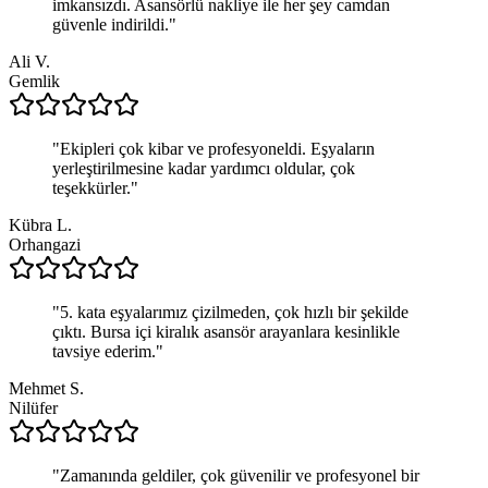
imkansızdı. Asansörlü nakliye ile her şey camdan
güvenle indirildi.
"
Ali V.
Gemlik
"
Ekipleri çok kibar ve profesyoneldi. Eşyaların
yerleştirilmesine kadar yardımcı oldular, çok
teşekkürler.
"
Kübra L.
Orhangazi
"
5. kata eşyalarımız çizilmeden, çok hızlı bir şekilde
çıktı. Bursa içi kiralık asansör arayanlara kesinlikle
tavsiye ederim.
"
Mehmet S.
Nilüfer
"
Zamanında geldiler, çok güvenilir ve profesyonel bir