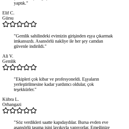
yaptık.
"
Elif C.
Gürsu
"
Gemlik sahilindeki evimizin girişinden eşya çıkarmak
imkansızdı. Asansörlü nakliye ile her şey camdan
güvenle indirildi.
"
Ali V.
Gemlik
"
Ekipleri çok kibar ve profesyoneldi. Eşyaların
yerleştirilmesine kadar yardımcı oldular, çok
teşekkürler.
"
Kübra L.
Orhangazi
"
Söz verdikleri saatte kapıdaydılar. Bursa evden eve
asansörlü taşıma işini layıkıyla yapıyorlar. Emeğinize