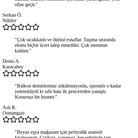
ofise geçti.
"
Serkan Ö.
Nilüfer
"
Çok sıcakkanlı ve dürüst esnaflar. Taşıma sırasında
ekstra hiçbir ücret talep etmediler. Çok memnun
kaldım.
"
Deniz A.
Karacabey
"
Balkon demirlerimiz sökülemiyordu, operatör o kadar
yetenekliydi ki sıfır hata ile pencereden yanaştı.
Kusursuz bir hizmet.
"
Aslı R.
Osmangazi
"
Beyaz eşya mağazam için periyodik asansör
kiralıyorum. Çiziksiz, sorunsuz, her seferinde tam