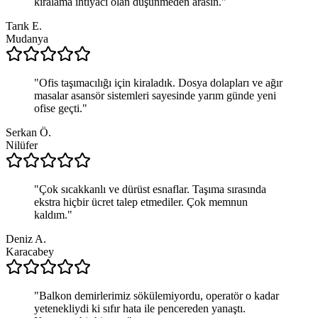
kiralama ihtiyacı olan düşünmeden arasın.
"
Tarık E.
Mudanya
"
Ofis taşımacılığı için kiraladık. Dosya dolapları ve ağır
masalar asansör sistemleri sayesinde yarım günde yeni
ofise geçti.
"
Serkan Ö.
Nilüfer
"
Çok sıcakkanlı ve dürüst esnaflar. Taşıma sırasında
ekstra hiçbir ücret talep etmediler. Çok memnun
kaldım.
"
Deniz A.
Karacabey
"
Balkon demirlerimiz sökülemiyordu, operatör o kadar
yetenekliydi ki sıfır hata ile pencereden yanaştı.