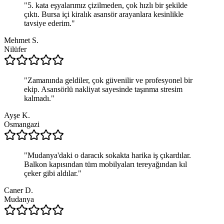
"
5. kata eşyalarımız çizilmeden, çok hızlı bir şekilde
çıktı. Bursa içi kiralık asansör arayanlara kesinlikle
tavsiye ederim.
"
Mehmet S.
Nilüfer
"
Zamanında geldiler, çok güvenilir ve profesyonel bir
ekip. Asansörlü nakliyat sayesinde taşınma stresim
kalmadı.
"
Ayşe K.
Osmangazi
"
Mudanya'daki o daracık sokakta harika iş çıkardılar.
Balkon kapısından tüm mobilyaları tereyağından kıl
çeker gibi aldılar.
"
Caner D.
Mudanya