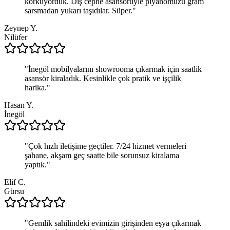
korkuyorduk. Dış cephe asansörüyle piyanomuzu gram
sarsmadan yukarı taşıdılar. Süper.
"
Zeynep Y.
Nilüfer
"
İnegöl mobilyalarını showrooma çıkarmak için saatlik
asansör kiraladık. Kesinlikle çok pratik ve işçilik
harika.
"
Hasan Y.
İnegöl
"
Çok hızlı iletişime geçtiler. 7/24 hizmet vermeleri
şahane, akşam geç saatte bile sorunsuz kiralama
yaptık.
"
Elif C.
Gürsu
"
Gemlik sahilindeki evimizin girişinden eşya çıkarmak