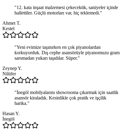
"
12. kata inşaat malzemesi çekecektik, saniyeler içinde
hallettiler. Güçlü motorları var, hiç teklemedi.
"
Ahmet T.
Kestel
"
Yeni evimize taşınırken en çok piyanolardan
korkuyorduk. Dış cephe asansörüyle piyanomuzu gram
sarsmadan yukarı taşıdılar. Süper.
"
Zeynep Y.
Nilüfer
"
İnegöl mobilyalarını showrooma çıkarmak için saatlik
asansör kiraladık. Kesinlikle çok pratik ve işçilik
harika.
"
Hasan Y.
İnegöl