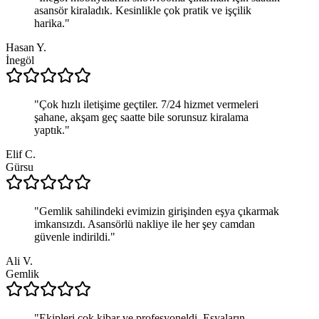
asansör kiraladık. Kesinlikle çok pratik ve işçilik
harika.
"
Hasan Y.
İnegöl
"
Çok hızlı iletişime geçtiler. 7/24 hizmet vermeleri
şahane, akşam geç saatte bile sorunsuz kiralama
yaptık.
"
Elif C.
Gürsu
"
Gemlik sahilindeki evimizin girişinden eşya çıkarmak
imkansızdı. Asansörlü nakliye ile her şey camdan
güvenle indirildi.
"
Ali V.
Gemlik
"
Ekipleri çok kibar ve profesyoneldi. Eşyaların