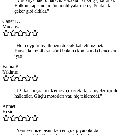
"
Mudanya'daki o daracık sokakta harika iş çıkardılar.
Balkon kapısından tüm mobilyaları tereyağından kıl
çeker gibi aldılar.
"
Caner D.
Mudanya
"
Hem uygun fiyatlı hem de çok kaliteli hizmet.
Bursa'da mobil asansör kiralama konusunda bence en
iyisi.
"
Fatma B.
Yıldırım
"
12. kata inşaat malzemesi çekecektik, saniyeler içinde
hallettiler. Güçlü motorları var, hiç teklemedi.
"
Ahmet T.
Kestel
"
Yeni evimize taşınırken en çok piyanolardan