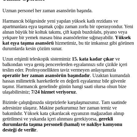
Uzman personel her zaman asansörün başında.
Harmancık bölgesinde yeni yapılan yüksek katlı rezidans ve
apartmanlara eşya taşımak çoğu zaman zorlu bir operasyondur. Yeni
alınan büyük bir koltuk takımı, çift kapılı buzdolabı, piyano veya
yekpare bir yemek masası bina asansörlerine sığmayabilir.
Yüksek
kat eşya taşıma asansörü
hizmetimiz, bu tür imkansız gibi görünen
durumlarda kesin çözüm sunar.
Uzun erişimli teleskopik sistemimiz
15. kata kadar çıkar
ve
balkondan veya geniş pencerelerden eşyalarınızı sıfır çizikle içeri
teslim eder. Profesyonellikten taviz vermeyen anlayışımızla
operatör her zaman asansörün başındadır
. Uzaktan kumandalı
hassas milimetrik hareketlerle en değerli eşyalarınız bile güvenle
taşınır. Harmancık genelinde günün hangi saati olursa olsun bize
ulaşabilirsiniz;
7/24 hizmet veriyoruz
.
Bizimle çalıştığınızda sürprizlerle karşılaşmazsınız. Tam saatinde
adresinize ulaşırız. Makine parkurumuz her zaman temiz ve
bakımlıdır. Yüksek kata çıkarılacak eşyanızın mağazadan alınıp
getirilmesi ve yukarıda içeri alınması gerekiyorsa,
gerekli
durumlarda taşıma personeli (hamal) ve nakliye kamyonu
desteği de verilir
.