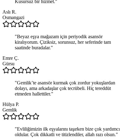
Kusursuz bir hizmet.
"
Aslı R.
Osmangazi
"
Beyaz eşya mağazam için periyodik asansör
kiralıyorum. Çiziksiz, sorunsuz, her seferinde tam
saatinde buradalar.
"
Emre Ç.
Gürsu
"
Gemlik’te asansör kurmak çok zordur yokuşlardan
dolayı, ama arkadaşlar çok tecrübeli. Hiç tereddüt
etmeden hallettiler.
"
Hülya P.
Gemlik
"
Evliliğimizin ilk eşyalarını taşırken bize çok yardımcı
oldular. Çok dikkatli ve titizlendiler, allah razı olsun.
"