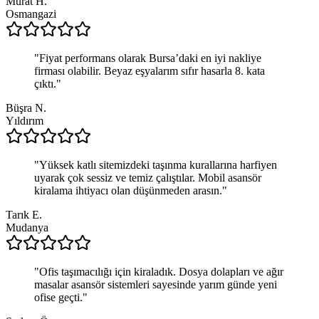
Murat H.
Osmangazi
"
Fiyat performans olarak Bursa’daki en iyi nakliye
firması olabilir. Beyaz eşyalarım sıfır hasarla 8. kata
çıktı.
"
Büşra N.
Yıldırım
"
Yüksek katlı sitemizdeki taşınma kurallarına harfiyen
uyarak çok sessiz ve temiz çalıştılar. Mobil asansör
kiralama ihtiyacı olan düşünmeden arasın.
"
Tarık E.
Mudanya
"
Ofis taşımacılığı için kiraladık. Dosya dolapları ve ağır
masalar asansör sistemleri sayesinde yarım günde yeni
ofise geçti.
"