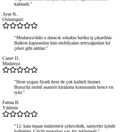
kalmadı.
"
Ayşe K.
Osmangazi
"
Mudanya'daki o daracık sokakta harika iş çıkardılar.
Balkon kapısından tüm mobilyaları tereyağından kıl
çeker gibi aldılar.
"
Caner D.
Mudanya
"
Hem uygun fiyatlı hem de çok kaliteli hizmet.
Bursa'da mobil asansör kiralama konusunda bence en
iyisi.
"
Fatma B.
Yıldırım
"
12. kata inşaat malzemesi çekecektik, saniyeler içinde
hallettiler. Güçlü motorları var, hiç teklemedi.
"