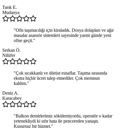
Tarık E.
Mudanya
"
Ofis taşımacılığı için kiraladık. Dosya dolapları ve ağır
masalar asansör sistemleri sayesinde yarım günde yeni
ofise geçti.
"
Serkan Ö.
Nilüfer
"
Çok sıcakkanlı ve dürüst esnaflar. Taşıma sırasında
ekstra hiçbir ücret talep etmediler. Çok memnun
kaldım.
"
Deniz A.
Karacabey
"
Balkon demirlerimiz sökülemiyordu, operatör o kadar
yetenekliydi ki sıfır hata ile pencereden yanaştı.
Kusursuz bir hizmet.
"