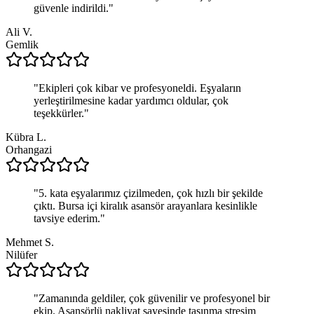
güvenle indirildi.
"
Ali V.
Gemlik
"
Ekipleri çok kibar ve profesyoneldi. Eşyaların
yerleştirilmesine kadar yardımcı oldular, çok
teşekkürler.
"
Kübra L.
Orhangazi
"
5. kata eşyalarımız çizilmeden, çok hızlı bir şekilde
çıktı. Bursa içi kiralık asansör arayanlara kesinlikle
tavsiye ederim.
"
Mehmet S.
Nilüfer
"
Zamanında geldiler, çok güvenilir ve profesyonel bir
ekip. Asansörlü nakliyat sayesinde taşınma stresim