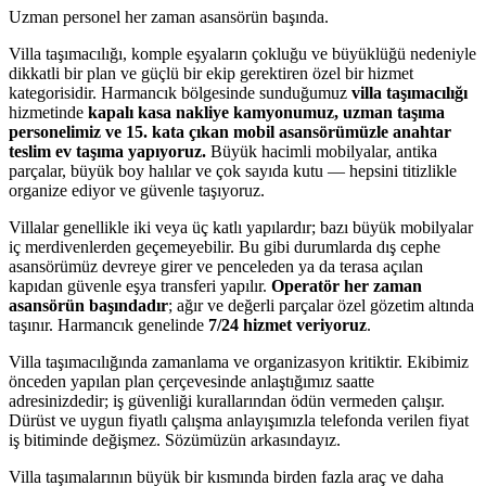
Uzman personel her zaman asansörün başında.
Villa taşımacılığı, komple eşyaların çokluğu ve büyüklüğü nedeniyle
dikkatli bir plan ve güçlü bir ekip gerektiren özel bir hizmet
kategorisidir. Harmancık bölgesinde sunduğumuz
villa taşımacılığı
hizmetinde
kapalı kasa nakliye kamyonumuz, uzman taşıma
personelimiz ve 15. kata çıkan mobil asansörümüzle anahtar
teslim ev taşıma yapıyoruz.
Büyük hacimli mobilyalar, antika
parçalar, büyük boy halılar ve çok sayıda kutu — hepsini titizlikle
organize ediyor ve güvenle taşıyoruz.
Villalar genellikle iki veya üç katlı yapılardır; bazı büyük mobilyalar
iç merdivenlerden geçemeyebilir. Bu gibi durumlarda dış cephe
asansörümüz devreye girer ve penceleden ya da terasa açılan
kapıdan güvenle eşya transferi yapılır.
Operatör her zaman
asansörün başındadır
; ağır ve değerli parçalar özel gözetim altında
taşınır. Harmancık genelinde
7/24 hizmet veriyoruz
.
Villa taşımacılığında zamanlama ve organizasyon kritiktir. Ekibimiz
önceden yapılan plan çerçevesinde anlaştığımız saatte
adresinizdedir; iş güvenliği kurallarından ödün vermeden çalışır.
Dürüst ve uygun fiyatlı çalışma anlayışımızla telefonda verilen fiyat
iş bitiminde değişmez. Sözümüzün arkasındayız.
Villa taşımalarının büyük bir kısmında birden fazla araç ve daha