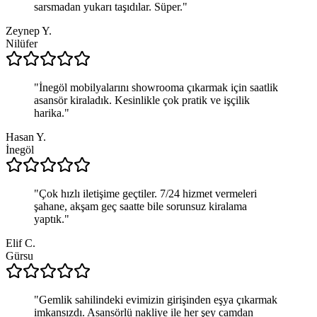
sarsmadan yukarı taşıdılar. Süper.
"
Zeynep Y.
Nilüfer
"
İnegöl mobilyalarını showrooma çıkarmak için saatlik
asansör kiraladık. Kesinlikle çok pratik ve işçilik
harika.
"
Hasan Y.
İnegöl
"
Çok hızlı iletişime geçtiler. 7/24 hizmet vermeleri
şahane, akşam geç saatte bile sorunsuz kiralama
yaptık.
"
Elif C.
Gürsu
"
Gemlik sahilindeki evimizin girişinden eşya çıkarmak
imkansızdı. Asansörlü nakliye ile her şey camdan