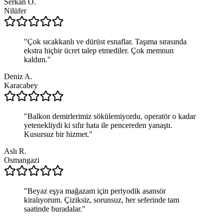
Serkan Ö.
Nilüfer
"
Çok sıcakkanlı ve dürüst esnaflar. Taşıma sırasında
ekstra hiçbir ücret talep etmediler. Çok memnun
kaldım.
"
Deniz A.
Karacabey
"
Balkon demirlerimiz sökülemiyordu, operatör o kadar
yetenekliydi ki sıfır hata ile pencereden yanaştı.
Kusursuz bir hizmet.
"
Aslı R.
Osmangazi
"
Beyaz eşya mağazam için periyodik asansör
kiralıyorum. Çiziksiz, sorunsuz, her seferinde tam
saatinde buradalar.
"