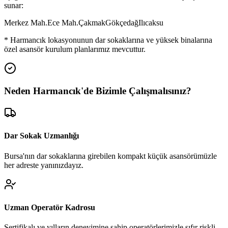
sunar:
Merkez Mah.
Ece Mah.
Çakmak
Gökçedağ
Ilıcaksu
*
Harmancık
lokasyonunun dar sokaklarına ve yüksek binalarına
özel asansör kurulum planlarımız mevcuttur.
Neden
Harmancık
'de
Bizimle Çalışmalısınız?
Dar Sokak Uzmanlığı
Bursa'nın dar sokaklarına girebilen kompakt küçük asansörümüzle
her adreste yanınızdayız.
Uzman Operatör Kadrosu
Sertifikalı ve yılların deneyimine sahip operatörlerimizle sıfır riskli