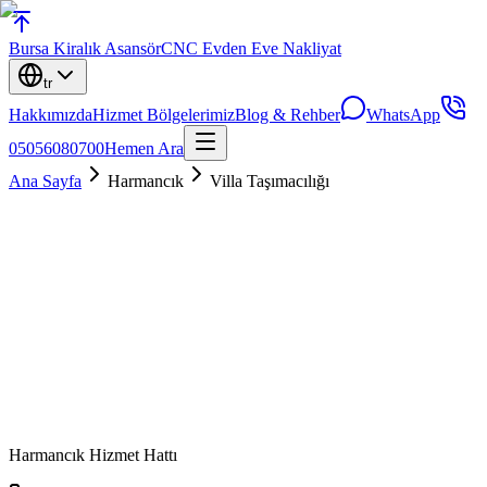
Bursa
Kiralık Asansör
CNC Evden Eve Nakliyat
tr
Hakkımızda
Hizmet Bölgelerimiz
Blog & Rehber
WhatsApp
05056080700
Hemen Ara
Ana Sayfa
Harmancık
Villa Taşımacılığı
Harmancık
Hizmet Hattı