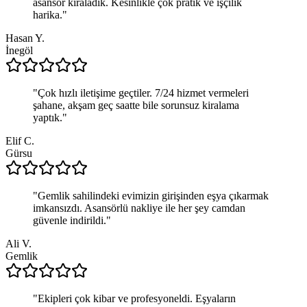
asansör kiraladık. Kesinlikle çok pratik ve işçilik
harika.
"
Hasan Y.
İnegöl
"
Çok hızlı iletişime geçtiler. 7/24 hizmet vermeleri
şahane, akşam geç saatte bile sorunsuz kiralama
yaptık.
"
Elif C.
Gürsu
"
Gemlik sahilindeki evimizin girişinden eşya çıkarmak
imkansızdı. Asansörlü nakliye ile her şey camdan
güvenle indirildi.
"
Ali V.
Gemlik
"
Ekipleri çok kibar ve profesyoneldi. Eşyaların