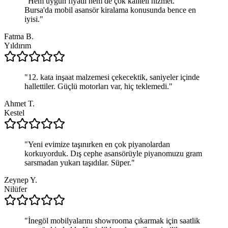
"
Hem uygun fiyatlı hem de çok kaliteli hizmet.
Bursa'da mobil asansör kiralama konusunda bence en
iyisi.
"
Fatma B.
Yıldırım
"
12. kata inşaat malzemesi çekecektik, saniyeler içinde
hallettiler. Güçlü motorları var, hiç teklemedi.
"
Ahmet T.
Kestel
"
Yeni evimize taşınırken en çok piyanolardan
korkuyorduk. Dış cephe asansörüyle piyanomuzu gram
sarsmadan yukarı taşıdılar. Süper.
"
Zeynep Y.
Nilüfer
"
İnegöl mobilyalarını showrooma çıkarmak için saatlik