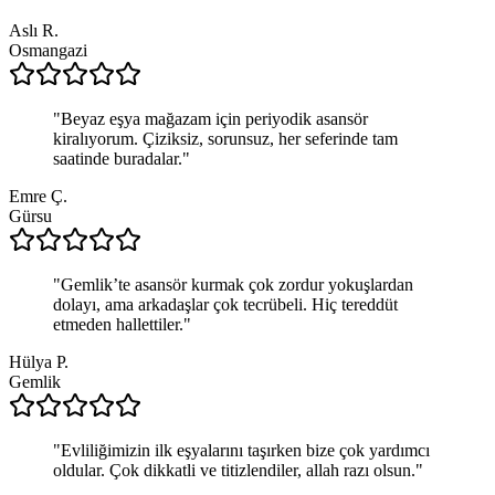
Aslı R.
Osmangazi
"
Beyaz eşya mağazam için periyodik asansör
kiralıyorum. Çiziksiz, sorunsuz, her seferinde tam
saatinde buradalar.
"
Emre Ç.
Gürsu
"
Gemlik’te asansör kurmak çok zordur yokuşlardan
dolayı, ama arkadaşlar çok tecrübeli. Hiç tereddüt
etmeden hallettiler.
"
Hülya P.
Gemlik
"
Evliliğimizin ilk eşyalarını taşırken bize çok yardımcı
oldular. Çok dikkatli ve titizlendiler, allah razı olsun.
"