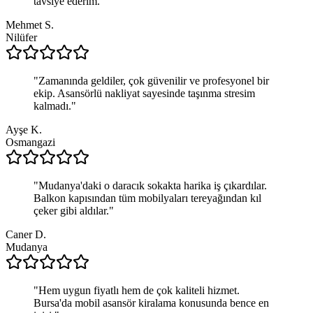
tavsiye ederim.
"
Mehmet S.
Nilüfer
"
Zamanında geldiler, çok güvenilir ve profesyonel bir
ekip. Asansörlü nakliyat sayesinde taşınma stresim
kalmadı.
"
Ayşe K.
Osmangazi
"
Mudanya'daki o daracık sokakta harika iş çıkardılar.
Balkon kapısından tüm mobilyaları tereyağından kıl
çeker gibi aldılar.
"
Caner D.
Mudanya
"
Hem uygun fiyatlı hem de çok kaliteli hizmet.
Bursa'da mobil asansör kiralama konusunda bence en