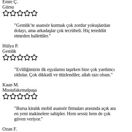
Emre Ç.
Gürsu
"
Gemlik’te asansör kurmak çok zordur yokuşlardan
dolayı, ama arkadaşlar çok tecrübeli. Hiç tereddüt
etmeden hallettiler.
"
Hülya P.
Gemlik
"
Evliliğimizin ilk eşyalarını taşırken bize çok yardımcı
oldular. Çok dikkatli ve titizlendiler, allah razı olsun.
"
Kaan M.
Mustafakemalpaşa
"
Bursa kiralık mobil asansör firmaları arasında açık ara
en yeni makinelere sahipler. Hem sessiz hem de çok
güven veriyor.
"
Ozan F.