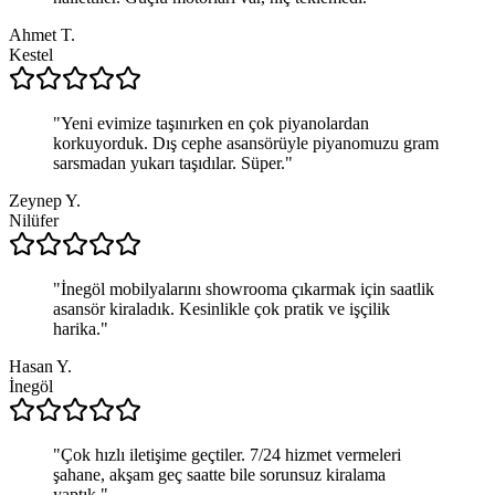
Ahmet T.
Kestel
"
Yeni evimize taşınırken en çok piyanolardan
korkuyorduk. Dış cephe asansörüyle piyanomuzu gram
sarsmadan yukarı taşıdılar. Süper.
"
Zeynep Y.
Nilüfer
"
İnegöl mobilyalarını showrooma çıkarmak için saatlik
asansör kiraladık. Kesinlikle çok pratik ve işçilik
harika.
"
Hasan Y.
İnegöl
"
Çok hızlı iletişime geçtiler. 7/24 hizmet vermeleri
şahane, akşam geç saatte bile sorunsuz kiralama
yaptık.
"