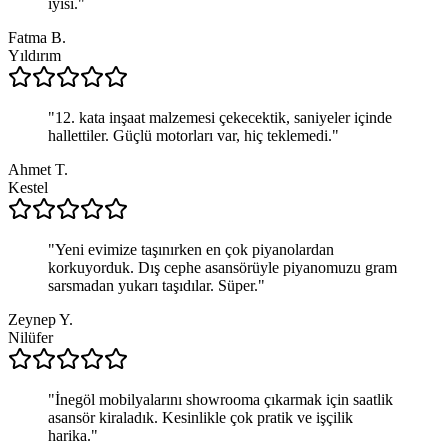
iyisi.
"
Fatma B.
Yıldırım
"
12. kata inşaat malzemesi çekecektik, saniyeler içinde
hallettiler. Güçlü motorları var, hiç teklemedi.
"
Ahmet T.
Kestel
"
Yeni evimize taşınırken en çok piyanolardan
korkuyorduk. Dış cephe asansörüyle piyanomuzu gram
sarsmadan yukarı taşıdılar. Süper.
"
Zeynep Y.
Nilüfer
"
İnegöl mobilyalarını showrooma çıkarmak için saatlik
asansör kiraladık. Kesinlikle çok pratik ve işçilik
harika.
"