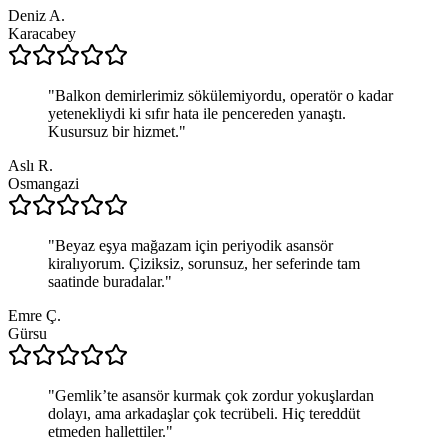
Deniz A.
Karacabey
"
Balkon demirlerimiz sökülemiyordu, operatör o kadar
yetenekliydi ki sıfır hata ile pencereden yanaştı.
Kusursuz bir hizmet.
"
Aslı R.
Osmangazi
"
Beyaz eşya mağazam için periyodik asansör
kiralıyorum. Çiziksiz, sorunsuz, her seferinde tam
saatinde buradalar.
"
Emre Ç.
Gürsu
"
Gemlik’te asansör kurmak çok zordur yokuşlardan
dolayı, ama arkadaşlar çok tecrübeli. Hiç tereddüt
etmeden hallettiler.
"