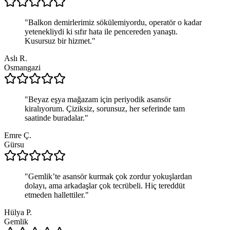
"
Balkon demirlerimiz sökülemiyordu, operatör o kadar
yetenekliydi ki sıfır hata ile pencereden yanaştı.
Kusursuz bir hizmet.
"
Aslı R.
Osmangazi
"
Beyaz eşya mağazam için periyodik asansör
kiralıyorum. Çiziksiz, sorunsuz, her seferinde tam
saatinde buradalar.
"
Emre Ç.
Gürsu
"
Gemlik’te asansör kurmak çok zordur yokuşlardan
dolayı, ama arkadaşlar çok tecrübeli. Hiç tereddüt
etmeden hallettiler.
"
Hülya P.
Gemlik