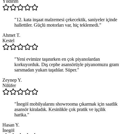
Yıldırım
"
12. kata inşaat malzemesi çekecektik, saniyeler içinde
hallettiler. Güçlü motorları var, hiç teklemedi.
"
Ahmet T.
Kestel
"
Yeni evimize taşınırken en çok piyanolardan
korkuyorduk. Dış cephe asansörüyle piyanomuzu gram
sarsmadan yukarı taşıdılar. Süper.
"
Zeynep Y.
Nilüfer
"
İnegöl mobilyalarını showrooma çıkarmak için saatlik
asansör kiraladık. Kesinlikle çok pratik ve işçilik
harika.
"
Hasan Y.
İnegöl