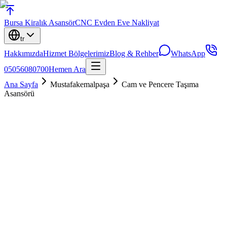
Bursa
Kiralık Asansör
CNC Evden Eve Nakliyat
tr
Hakkımızda
Hizmet Bölgelerimiz
Blog & Rehber
WhatsApp
05056080700
Hemen Ara
Ana Sayfa
Mustafakemalpaşa
Cam ve Pencere Taşıma
Asansörü