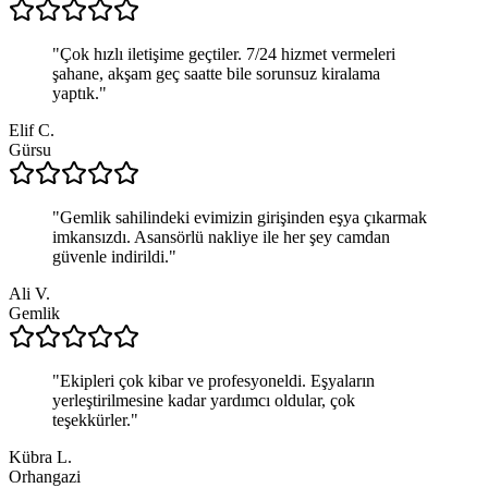
"
Çok hızlı iletişime geçtiler. 7/24 hizmet vermeleri
şahane, akşam geç saatte bile sorunsuz kiralama
yaptık.
"
Elif C.
Gürsu
"
Gemlik sahilindeki evimizin girişinden eşya çıkarmak
imkansızdı. Asansörlü nakliye ile her şey camdan
güvenle indirildi.
"
Ali V.
Gemlik
"
Ekipleri çok kibar ve profesyoneldi. Eşyaların
yerleştirilmesine kadar yardımcı oldular, çok
teşekkürler.
"
Kübra L.
Orhangazi