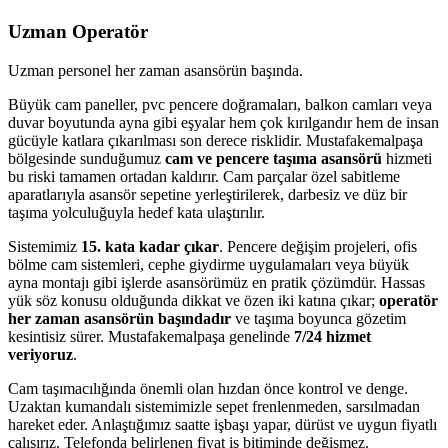
Uzman Operatör
Uzman personel her zaman asansörün başında.
Büyük cam paneller, pvc pencere doğramaları, balkon camları veya
duvar boyutunda ayna gibi eşyalar hem çok kırılgandır hem de insan
gücüyle katlara çıkarılması son derece risklidir. Mustafakemalpaşa
bölgesinde sunduğumuz
cam ve pencere taşıma asansörü
hizmeti
bu riski tamamen ortadan kaldırır. Cam parçalar özel sabitleme
aparatlarıyla asansör sepetine yerleştirilerek, darbesiz ve düz bir
taşıma yolculuğuyla hedef kata ulaştırılır.
Sistemimiz
15. kata kadar çıkar
. Pencere değişim projeleri, ofis
bölme cam sistemleri, cephe giydirme uygulamaları veya büyük
ayna montajı gibi işlerde asansörümüz en pratik çözümdür. Hassas
yük söz konusu olduğunda dikkat ve özen iki katına çıkar;
operatör
her zaman asansörün başındadır
ve taşıma boyunca gözetim
kesintisiz sürer. Mustafakemalpaşa genelinde
7/24 hizmet
veriyoruz
.
Cam taşımacılığında önemli olan hızdan önce kontrol ve denge.
Uzaktan kumandalı sistemimizle sepet frenlenmeden, sarsılmadan
hareket eder. Anlaştığımız saatte işbaşı yapar, dürüst ve uygun fiyatlı
çalışırız. Telefonda belirlenen fiyat iş bitiminde değişmez.