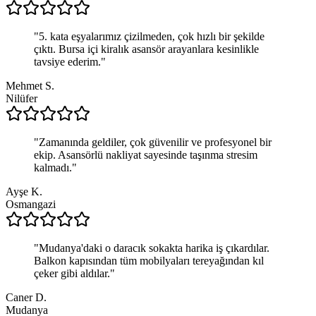
"
5. kata eşyalarımız çizilmeden, çok hızlı bir şekilde
çıktı. Bursa içi kiralık asansör arayanlara kesinlikle
tavsiye ederim.
"
Mehmet S.
Nilüfer
"
Zamanında geldiler, çok güvenilir ve profesyonel bir
ekip. Asansörlü nakliyat sayesinde taşınma stresim
kalmadı.
"
Ayşe K.
Osmangazi
"
Mudanya'daki o daracık sokakta harika iş çıkardılar.
Balkon kapısından tüm mobilyaları tereyağından kıl
çeker gibi aldılar.
"
Caner D.
Mudanya