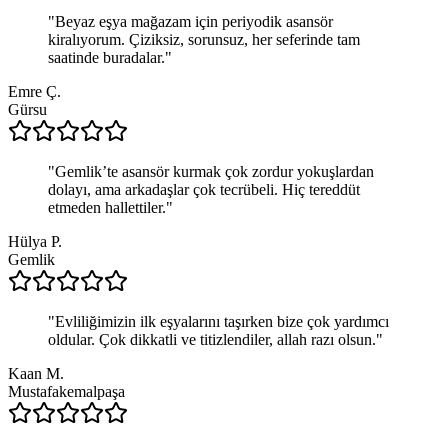
"
Beyaz eşya mağazam için periyodik asansör
kiralıyorum. Çiziksiz, sorunsuz, her seferinde tam
saatinde buradalar.
"
Emre Ç.
Gürsu
"
Gemlik’te asansör kurmak çok zordur yokuşlardan
dolayı, ama arkadaşlar çok tecrübeli. Hiç tereddüt
etmeden hallettiler.
"
Hülya P.
Gemlik
"
Evliliğimizin ilk eşyalarını taşırken bize çok yardımcı
oldular. Çok dikkatli ve titizlendiler, allah razı olsun.
"
Kaan M.
Mustafakemalpaşa