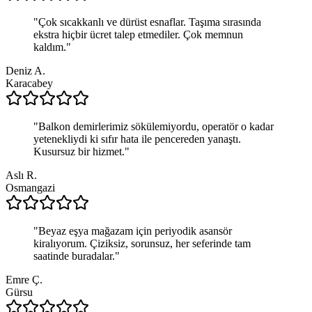
"
Çok sıcakkanlı ve dürüst esnaflar. Taşıma sırasında
ekstra hiçbir ücret talep etmediler. Çok memnun
kaldım.
"
Deniz A.
Karacabey
"
Balkon demirlerimiz sökülemiyordu, operatör o kadar
yetenekliydi ki sıfır hata ile pencereden yanaştı.
Kusursuz bir hizmet.
"
Aslı R.
Osmangazi
"
Beyaz eşya mağazam için periyodik asansör
kiralıyorum. Çiziksiz, sorunsuz, her seferinde tam
saatinde buradalar.
"
Emre Ç.
Gürsu