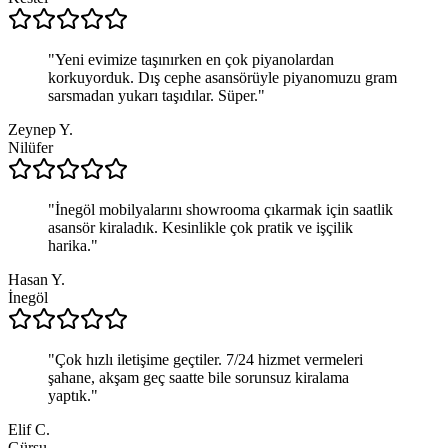
"
Yeni evimize taşınırken en çok piyanolardan
korkuyorduk. Dış cephe asansörüyle piyanomuzu gram
sarsmadan yukarı taşıdılar. Süper.
"
Zeynep Y.
Nilüfer
"
İnegöl mobilyalarını showrooma çıkarmak için saatlik
asansör kiraladık. Kesinlikle çok pratik ve işçilik
harika.
"
Hasan Y.
İnegöl
"
Çok hızlı iletişime geçtiler. 7/24 hizmet vermeleri
şahane, akşam geç saatte bile sorunsuz kiralama
yaptık.
"
Elif C.
Gürsu