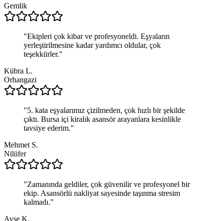
Gemlik
"
Ekipleri çok kibar ve profesyoneldi. Eşyaların
yerleştirilmesine kadar yardımcı oldular, çok
teşekkürler.
"
Kübra L.
Orhangazi
"
5. kata eşyalarımız çizilmeden, çok hızlı bir şekilde
çıktı. Bursa içi kiralık asansör arayanlara kesinlikle
tavsiye ederim.
"
Mehmet S.
Nilüfer
"
Zamanında geldiler, çok güvenilir ve profesyonel bir
ekip. Asansörlü nakliyat sayesinde taşınma stresim
kalmadı.
"
Ayşe K.