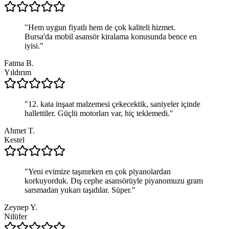
"
Hem uygun fiyatlı hem de çok kaliteli hizmet.
Bursa'da mobil asansör kiralama konusunda bence en
iyisi.
"
Fatma B.
Yıldırım
"
12. kata inşaat malzemesi çekecektik, saniyeler içinde
hallettiler. Güçlü motorları var, hiç teklemedi.
"
Ahmet T.
Kestel
"
Yeni evimize taşınırken en çok piyanolardan
korkuyorduk. Dış cephe asansörüyle piyanomuzu gram
sarsmadan yukarı taşıdılar. Süper.
"
Zeynep Y.
Nilüfer