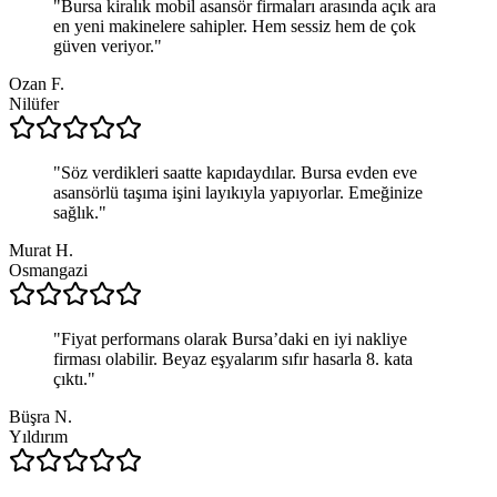
"
Bursa kiralık mobil asansör firmaları arasında açık ara
en yeni makinelere sahipler. Hem sessiz hem de çok
güven veriyor.
"
Ozan F.
Nilüfer
"
Söz verdikleri saatte kapıdaydılar. Bursa evden eve
asansörlü taşıma işini layıkıyla yapıyorlar. Emeğinize
sağlık.
"
Murat H.
Osmangazi
"
Fiyat performans olarak Bursa’daki en iyi nakliye
firması olabilir. Beyaz eşyalarım sıfır hasarla 8. kata
çıktı.
"
Büşra N.
Yıldırım