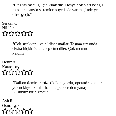
"
Ofis taşımacılığı için kiraladık. Dosya dolapları ve ağır
masalar asansör sistemleri sayesinde yarım günde yeni
ofise geçti.
"
Serkan Ö.
Nilüfer
"
Çok sıcakkanlı ve dürüst esnaflar. Taşıma sırasında
ekstra hiçbir ücret talep etmediler. Çok memnun
kaldım.
"
Deniz A.
Karacabey
"
Balkon demirlerimiz sökülemiyordu, operatör o kadar
yetenekliydi ki sıfır hata ile pencereden yanaştı.
Kusursuz bir hizmet.
"
Aslı R.
Osmangazi