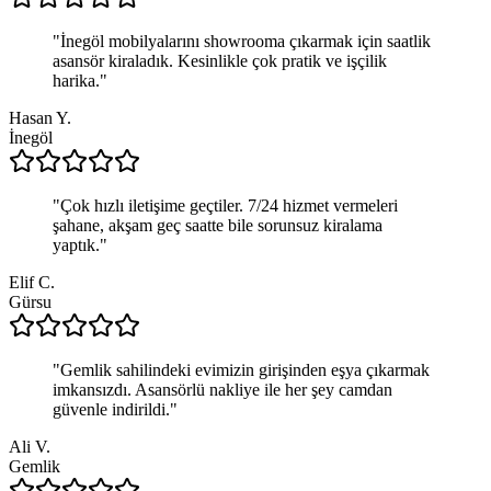
"
İnegöl mobilyalarını showrooma çıkarmak için saatlik
asansör kiraladık. Kesinlikle çok pratik ve işçilik
harika.
"
Hasan Y.
İnegöl
"
Çok hızlı iletişime geçtiler. 7/24 hizmet vermeleri
şahane, akşam geç saatte bile sorunsuz kiralama
yaptık.
"
Elif C.
Gürsu
"
Gemlik sahilindeki evimizin girişinden eşya çıkarmak
imkansızdı. Asansörlü nakliye ile her şey camdan
güvenle indirildi.
"
Ali V.
Gemlik