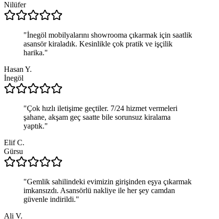
Nilüfer
"
İnegöl mobilyalarını showrooma çıkarmak için saatlik
asansör kiraladık. Kesinlikle çok pratik ve işçilik
harika.
"
Hasan Y.
İnegöl
"
Çok hızlı iletişime geçtiler. 7/24 hizmet vermeleri
şahane, akşam geç saatte bile sorunsuz kiralama
yaptık.
"
Elif C.
Gürsu
"
Gemlik sahilindeki evimizin girişinden eşya çıkarmak
imkansızdı. Asansörlü nakliye ile her şey camdan
güvenle indirildi.
"
Ali V.