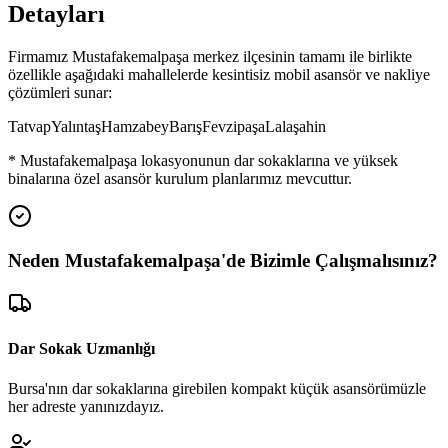
Detayları
Firmamız
Mustafakemalpaşa
merkez ilçesinin tamamı ile birlikte
özellikle aşağıdaki mahallelerde kesintisiz mobil asansör ve nakliye
çözümleri sunar:
Tatvap
Yalıntaş
Hamzabey
Barış
Fevzipaşa
Lalaşahin
*
Mustafakemalpaşa
lokasyonunun dar sokaklarına ve yüksek
binalarına özel asansör kurulum planlarımız mevcuttur.
Neden
Mustafakemalpaşa
'de
Bizimle Çalışmalısınız?
Dar Sokak Uzmanlığı
Bursa'nın dar sokaklarına girebilen kompakt küçük asansörümüzle
her adreste yanınızdayız.