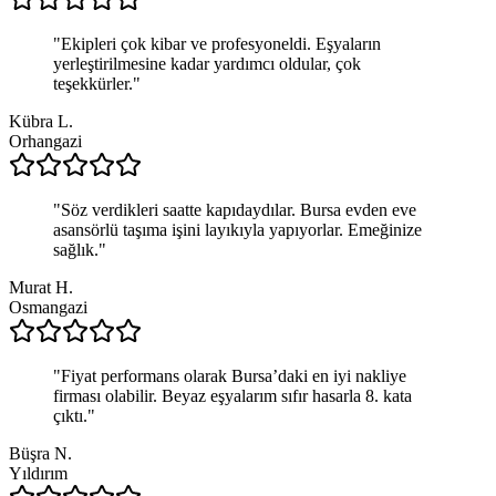
"
Ekipleri çok kibar ve profesyoneldi. Eşyaların
yerleştirilmesine kadar yardımcı oldular, çok
teşekkürler.
"
Kübra L.
Orhangazi
"
Söz verdikleri saatte kapıdaydılar. Bursa evden eve
asansörlü taşıma işini layıkıyla yapıyorlar. Emeğinize
sağlık.
"
Murat H.
Osmangazi
"
Fiyat performans olarak Bursa’daki en iyi nakliye
firması olabilir. Beyaz eşyalarım sıfır hasarla 8. kata
çıktı.
"
Büşra N.
Yıldırım