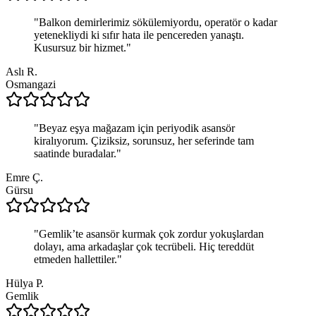
"
Balkon demirlerimiz sökülemiyordu, operatör o kadar
yetenekliydi ki sıfır hata ile pencereden yanaştı.
Kusursuz bir hizmet.
"
Aslı R.
Osmangazi
"
Beyaz eşya mağazam için periyodik asansör
kiralıyorum. Çiziksiz, sorunsuz, her seferinde tam
saatinde buradalar.
"
Emre Ç.
Gürsu
"
Gemlik’te asansör kurmak çok zordur yokuşlardan
dolayı, ama arkadaşlar çok tecrübeli. Hiç tereddüt
etmeden hallettiler.
"
Hülya P.
Gemlik