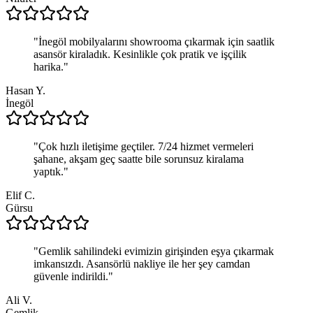
"
İnegöl mobilyalarını showrooma çıkarmak için saatlik
asansör kiraladık. Kesinlikle çok pratik ve işçilik
harika.
"
Hasan Y.
İnegöl
"
Çok hızlı iletişime geçtiler. 7/24 hizmet vermeleri
şahane, akşam geç saatte bile sorunsuz kiralama
yaptık.
"
Elif C.
Gürsu
"
Gemlik sahilindeki evimizin girişinden eşya çıkarmak
imkansızdı. Asansörlü nakliye ile her şey camdan
güvenle indirildi.
"
Ali V.
Gemlik