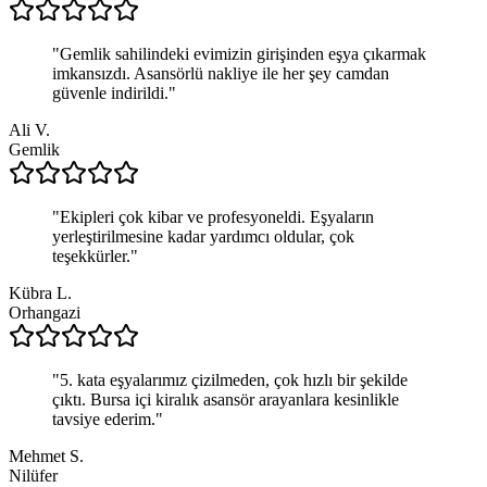
"
Gemlik sahilindeki evimizin girişinden eşya çıkarmak
imkansızdı. Asansörlü nakliye ile her şey camdan
güvenle indirildi.
"
Ali V.
Gemlik
"
Ekipleri çok kibar ve profesyoneldi. Eşyaların
yerleştirilmesine kadar yardımcı oldular, çok
teşekkürler.
"
Kübra L.
Orhangazi
"
5. kata eşyalarımız çizilmeden, çok hızlı bir şekilde
çıktı. Bursa içi kiralık asansör arayanlara kesinlikle
tavsiye ederim.
"
Mehmet S.
Nilüfer