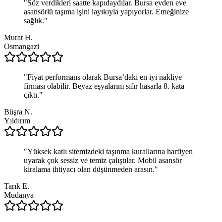
"
Söz verdikleri saatte kapıdaydılar. Bursa evden eve
asansörlü taşıma işini layıkıyla yapıyorlar. Emeğinize
sağlık.
"
Murat H.
Osmangazi
"
Fiyat performans olarak Bursa’daki en iyi nakliye
firması olabilir. Beyaz eşyalarım sıfır hasarla 8. kata
çıktı.
"
Büşra N.
Yıldırım
"
Yüksek katlı sitemizdeki taşınma kurallarına harfiyen
uyarak çok sessiz ve temiz çalıştılar. Mobil asansör
kiralama ihtiyacı olan düşünmeden arasın.
"
Tarık E.
Mudanya