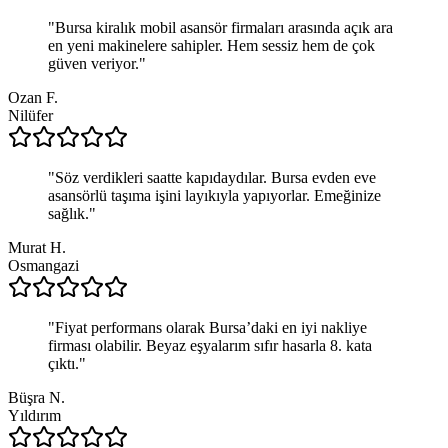
"
Bursa kiralık mobil asansör firmaları arasında açık ara
en yeni makinelere sahipler. Hem sessiz hem de çok
güven veriyor.
"
Ozan F.
Nilüfer
"
Söz verdikleri saatte kapıdaydılar. Bursa evden eve
asansörlü taşıma işini layıkıyla yapıyorlar. Emeğinize
sağlık.
"
Murat H.
Osmangazi
"
Fiyat performans olarak Bursa’daki en iyi nakliye
firması olabilir. Beyaz eşyalarım sıfır hasarla 8. kata
çıktı.
"
Büşra N.
Yıldırım