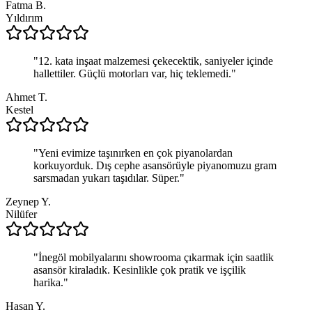
Fatma B.
Yıldırım
"
12. kata inşaat malzemesi çekecektik, saniyeler içinde
hallettiler. Güçlü motorları var, hiç teklemedi.
"
Ahmet T.
Kestel
"
Yeni evimize taşınırken en çok piyanolardan
korkuyorduk. Dış cephe asansörüyle piyanomuzu gram
sarsmadan yukarı taşıdılar. Süper.
"
Zeynep Y.
Nilüfer
"
İnegöl mobilyalarını showrooma çıkarmak için saatlik
asansör kiraladık. Kesinlikle çok pratik ve işçilik
harika.
"
Hasan Y.