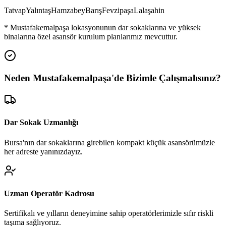
Tatvap
Yalıntaş
Hamzabey
Barış
Fevzipaşa
Lalaşahin
*
Mustafakemalpaşa
lokasyonunun dar sokaklarına ve yüksek
binalarına özel asansör kurulum planlarımız mevcuttur.
Neden
Mustafakemalpaşa
'de
Bizimle Çalışmalısınız?
Dar Sokak Uzmanlığı
Bursa'nın dar sokaklarına girebilen kompakt küçük asansörümüzle
her adreste yanınızdayız.
Uzman Operatör Kadrosu
Sertifikalı ve yılların deneyimine sahip operatörlerimizle sıfır riskli
taşıma sağlıyoruz.