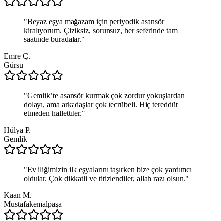
"
Beyaz eşya mağazam için periyodik asansör
kiralıyorum. Çiziksiz, sorunsuz, her seferinde tam
saatinde buradalar.
"
Emre Ç.
Gürsu
"
Gemlik’te asansör kurmak çok zordur yokuşlardan
dolayı, ama arkadaşlar çok tecrübeli. Hiç tereddüt
etmeden hallettiler.
"
Hülya P.
Gemlik
"
Evliliğimizin ilk eşyalarını taşırken bize çok yardımcı
oldular. Çok dikkatli ve titizlendiler, allah razı olsun.
"
Kaan M.
Mustafakemalpaşa