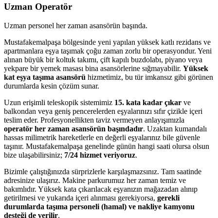
Uzman Operatör
Uzman personel her zaman asansörün başında.
Mustafakemalpaşa bölgesinde yeni yapılan yüksek katlı rezidans ve
apartmanlara eşya taşımak çoğu zaman zorlu bir operasyondur. Yeni
alınan büyük bir koltuk takımı, çift kapılı buzdolabı, piyano veya
yekpare bir yemek masası bina asansörlerine sığmayabilir.
Yüksek
kat eşya taşıma asansörü
hizmetimiz, bu tür imkansız gibi görünen
durumlarda kesin çözüm sunar.
Uzun erişimli teleskopik sistemimiz
15. kata kadar çıkar
ve
balkondan veya geniş pencerelerden eşyalarınızı sıfır çizikle içeri
teslim eder. Profesyonellikten taviz vermeyen anlayışımızla
operatör her zaman asansörün başındadır
. Uzaktan kumandalı
hassas milimetrik hareketlerle en değerli eşyalarınız bile güvenle
taşınır. Mustafakemalpaşa genelinde günün hangi saati olursa olsun
bize ulaşabilirsiniz;
7/24 hizmet veriyoruz
.
Bizimle çalıştığınızda sürprizlerle karşılaşmazsınız. Tam saatinde
adresinize ulaşırız. Makine parkurumuz her zaman temiz ve
bakımlıdır. Yüksek kata çıkarılacak eşyanızın mağazadan alınıp
getirilmesi ve yukarıda içeri alınması gerekiyorsa,
gerekli
durumlarda taşıma personeli (hamal) ve nakliye kamyonu
desteği de verilir
.