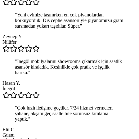
"
Yeni evimize taşınırken en çok piyanolardan
korkuyorduk. Dış cephe asansörüyle piyanomuzu gram
sarsmadan yukarı taşıdılar. Süper.
"
Zeynep Y.
Nilüfer
"
İnegöl mobilyalarını showrooma çıkarmak için saatlik
asansör kiraladık. Kesinlikle çok pratik ve işçilik
harika.
"
Hasan Y.
İnegöl
"
Çok hızlı iletişime geçtiler. 7/24 hizmet vermeleri
şahane, akşam geç saatte bile sorunsuz kiralama
yaptık.
"
Elif C.
Gürsu