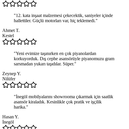
"
12. kata inşaat malzemesi çekecektik, saniyeler içinde
hallettiler. Güçlü motorları var, hiç teklemedi.
"
Ahmet T.
Kestel
"
Yeni evimize taşınırken en çok piyanolardan
korkuyorduk. Dış cephe asansörüyle piyanomuzu gram
sarsmadan yukarı taşıdılar. Süper.
"
Zeynep Y.
Nilüfer
"
İnegöl mobilyalarını showrooma çıkarmak için saatlik
asansör kiraladık. Kesinlikle çok pratik ve işçilik
harika.
"
Hasan Y.
İnegöl