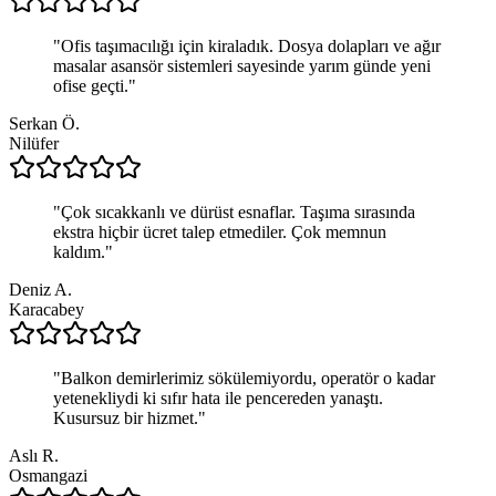
"
Ofis taşımacılığı için kiraladık. Dosya dolapları ve ağır
masalar asansör sistemleri sayesinde yarım günde yeni
ofise geçti.
"
Serkan Ö.
Nilüfer
"
Çok sıcakkanlı ve dürüst esnaflar. Taşıma sırasında
ekstra hiçbir ücret talep etmediler. Çok memnun
kaldım.
"
Deniz A.
Karacabey
"
Balkon demirlerimiz sökülemiyordu, operatör o kadar
yetenekliydi ki sıfır hata ile pencereden yanaştı.
Kusursuz bir hizmet.
"
Aslı R.
Osmangazi