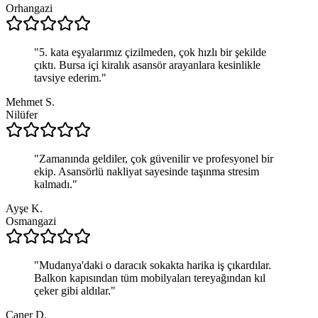
Orhangazi
"
5. kata eşyalarımız çizilmeden, çok hızlı bir şekilde
çıktı. Bursa içi kiralık asansör arayanlara kesinlikle
tavsiye ederim.
"
Mehmet S.
Nilüfer
"
Zamanında geldiler, çok güvenilir ve profesyonel bir
ekip. Asansörlü nakliyat sayesinde taşınma stresim
kalmadı.
"
Ayşe K.
Osmangazi
"
Mudanya'daki o daracık sokakta harika iş çıkardılar.
Balkon kapısından tüm mobilyaları tereyağından kıl
çeker gibi aldılar.
"
Caner D.