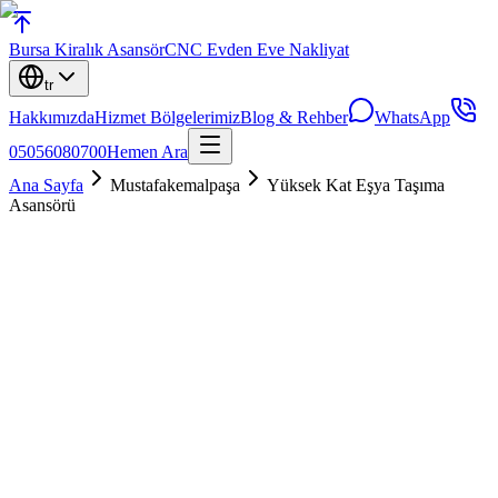
Bursa
Kiralık Asansör
CNC Evden Eve Nakliyat
tr
Hakkımızda
Hizmet Bölgelerimiz
Blog & Rehber
WhatsApp
05056080700
Hemen Ara
Ana Sayfa
Mustafakemalpaşa
Yüksek Kat Eşya Taşıma
Asansörü