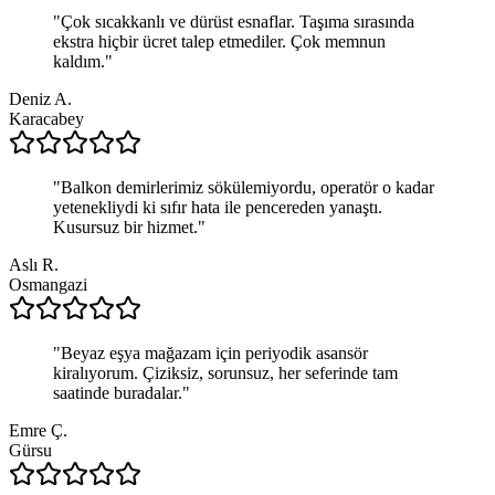
"
Çok sıcakkanlı ve dürüst esnaflar. Taşıma sırasında
ekstra hiçbir ücret talep etmediler. Çok memnun
kaldım.
"
Deniz A.
Karacabey
"
Balkon demirlerimiz sökülemiyordu, operatör o kadar
yetenekliydi ki sıfır hata ile pencereden yanaştı.
Kusursuz bir hizmet.
"
Aslı R.
Osmangazi
"
Beyaz eşya mağazam için periyodik asansör
kiralıyorum. Çiziksiz, sorunsuz, her seferinde tam
saatinde buradalar.
"
Emre Ç.
Gürsu