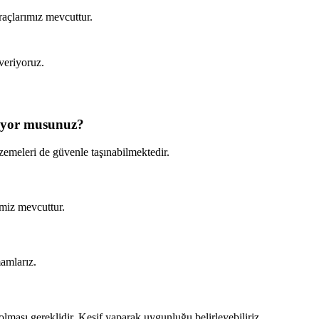
raçlarımız mevcuttur.
veriyoruz.
liyor musunuz?
zemeleri de güvenle taşınabilmektedir.
imiz mevcuttur.
amlarız.
ması gereklidir. Keşif yaparak uygunluğu belirleyebiliriz.