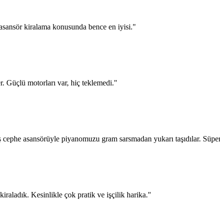
asansör kiralama konusunda bence en iyisi.
"
er. Güçlü motorları var, hiç teklemedi.
"
ş cephe asansörüyle piyanomuzu gram sarsmadan yukarı taşıdılar. Süper
raladık. Kesinlikle çok pratik ve işçilik harika.
"