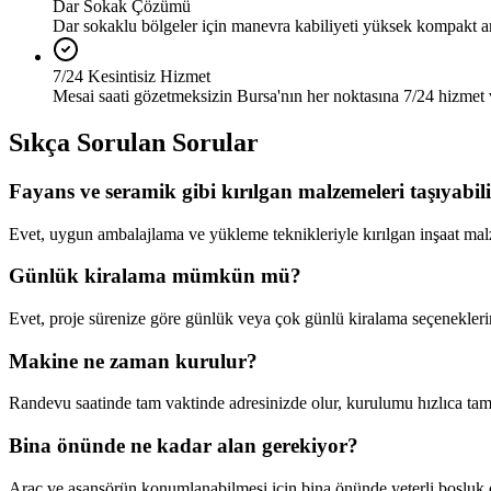
Dar Sokak Çözümü
Dar sokaklu bölgeler için manevra kabiliyeti yüksek kompakt a
7/24 Kesintisiz Hizmet
Mesai saati gözetmeksizin Bursa'nın her noktasına 7/24 hizmet 
Sıkça Sorulan Sorular
Fayans ve seramik gibi kırılgan malzemeleri taşıyabi
Evet, uygun ambalajlama ve yükleme teknikleriyle kırılgan inşaat mal
Günlük kiralama mümkün mü?
Evet, proje sürenize göre günlük veya çok günlü kiralama seçenekler
Makine ne zaman kurulur?
Randevu saatinde tam vaktinde adresinizde olur, kurulumu hızlıca tam
Bina önünde ne kadar alan gerekiyor?
Araç ve asansörün konumlanabilmesi için bina önünde yeterli boşluk ol