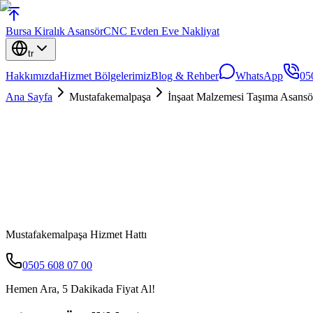
Bursa
Kiralık Asansör
CNC Evden Eve Nakliyat
tr
Hakkımızda
Hizmet Bölgelerimiz
Blog & Rehber
WhatsApp
05
Ana Sayfa
Mustafakemalpaşa
İnşaat Malzemesi Taşıma Asansö
Mustafakemalpaşa
Hizmet Hattı
0505 608 07 00
Hemen Ara, 5 Dakikada Fiyat Al!