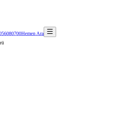
056080700
Hemen Ara
rü