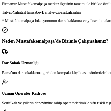
Firmamız
Mustafakemalpaşa
merkez ilçesinin tamamı ile birlikte özel
Tatvap
Yalıntaş
Hamzabey
Barış
Fevzipaşa
Lalaşahin
*
Mustafakemalpaşa
lokasyonunun dar sokaklarına ve yüksek binaları
Neden
Mustafakemalpaşa
'de
Bizimle Çalışmalısınız?
Dar Sokak Uzmanlığı
Bursa'nın dar sokaklarına girebilen kompakt küçük asansörümüzle her
Uzman Operatör Kadrosu
Sertifikalı ve yılların deneyimine sahip operatörlerimizle sıfır riskli ta