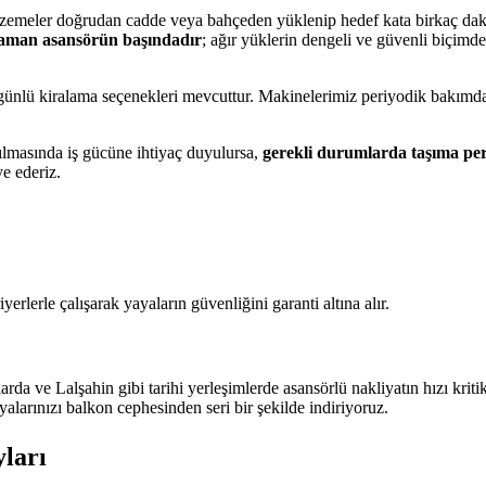
zemeler doğrudan cadde veya bahçeden yüklenip hedef kata birkaç dakika
zaman asansörün başındadır
; ağır yüklerin dengeli ve güvenli biçim
k günlü kiralama seçenekleri mevcuttur. Makinelerimiz periyodik bakımd
ılmasında iş gücüne ihtiyaç duyulursa,
gerekli durumlarda taşıma per
ye ederiz.
rlerle çalışarak yayaların güvenliğini garanti altına alır.
 ve Lalşahin gibi tarihi yerleşimlerde asansörlü nakliyatın hızı kriti
alarınızı balkon cephesinden seri bir şekilde indiriyoruz.
ları