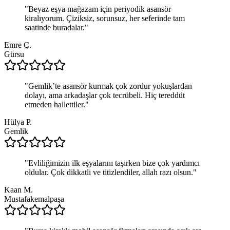
"
Beyaz eşya mağazam için periyodik asansör
kiralıyorum. Çiziksiz, sorunsuz, her seferinde tam
saatinde buradalar.
"
Emre Ç.
Gürsu
"
Gemlik’te asansör kurmak çok zordur yokuşlardan
dolayı, ama arkadaşlar çok tecrübeli. Hiç tereddüt
etmeden hallettiler.
"
Hülya P.
Gemlik
"
Evliliğimizin ilk eşyalarını taşırken bize çok yardımcı
oldular. Çok dikkatli ve titizlendiler, allah razı olsun.
"
Kaan M.
Mustafakemalpaşa