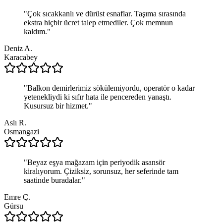
"
Çok sıcakkanlı ve dürüst esnaflar. Taşıma sırasında
ekstra hiçbir ücret talep etmediler. Çok memnun
kaldım.
"
Deniz A.
Karacabey
"
Balkon demirlerimiz sökülemiyordu, operatör o kadar
yetenekliydi ki sıfır hata ile pencereden yanaştı.
Kusursuz bir hizmet.
"
Aslı R.
Osmangazi
"
Beyaz eşya mağazam için periyodik asansör
kiralıyorum. Çiziksiz, sorunsuz, her seferinde tam
saatinde buradalar.
"
Emre Ç.
Gürsu