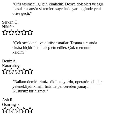
"
Ofis taşımacılığı için kiraladık. Dosya dolapları ve ağır
masalar asansör sistemleri sayesinde yarım günde yeni
ofise geçti.
"
Serkan Ö.
Nilüfer
"
Çok sıcakkanlı ve dürüst esnaflar. Taşıma sırasında
ekstra hiçbir ücret talep etmediler. Çok memnun
kaldım.
"
Deniz A.
Karacabey
"
Balkon demirlerimiz sökülemiyordu, operatör o kadar
yetenekliydi ki sıfır hata ile pencereden yanaştı.
Kusursuz bir hizmet.
"
Aslı R.
Osmangazi