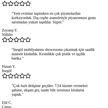
"
Yeni evimize taşınırken en çok piyanolardan
korkuyorduk. Dış cephe asansörüyle piyanomuzu gram
sarsmadan yukarı taşıdılar. Süper.
"
Zeynep Y.
Nilüfer
"
İnegöl mobilyalarını showrooma çıkarmak için saatlik
asansör kiraladık. Kesinlikle çok pratik ve işçilik
harika.
"
Hasan Y.
İnegöl
"
Çok hızlı iletişime geçtiler. 7/24 hizmet vermeleri
şahane, akşam geç saatte bile sorunsuz kiralama
yaptık.
"
Elif C.
Gürsu