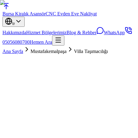
Bursa
Kiralık Asansör
CNC Evden Eve Nakliyat
tr
Hakkımızda
Hizmet Bölgelerimiz
Blog & Rehber
WhatsApp
05056080700
Hemen Ara
Ana Sayfa
Mustafakemalpaşa
Villa Taşımacılığı