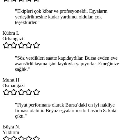
"
Ekipleri çok kibar ve profesyoneldi. Eşyaların
yerleştirilmesine kadar yardımcı oldular, çok
teşekkürler.
"
Kübra L.
Orhangazi
"
Söz verdikleri saatte kapıdaydılar. Bursa evden eve
asansörlü taşıma işini layıkıyla yapıyorlar. Emeğinize
sağlık.
"
Murat H.
Osmangazi
"
Fiyat performans olarak Bursa’daki en iyi nakliye
firması olabilir. Beyaz eşyalarım sıfır hasarla 8. kata
çıktı.
"
Büşra N.
Yıldırım