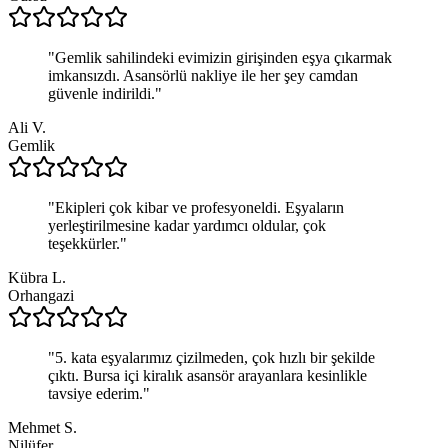
"
Gemlik sahilindeki evimizin girişinden eşya çıkarmak
imkansızdı. Asansörlü nakliye ile her şey camdan
güvenle indirildi.
"
Ali V.
Gemlik
"
Ekipleri çok kibar ve profesyoneldi. Eşyaların
yerleştirilmesine kadar yardımcı oldular, çok
teşekkürler.
"
Kübra L.
Orhangazi
"
5. kata eşyalarımız çizilmeden, çok hızlı bir şekilde
çıktı. Bursa içi kiralık asansör arayanlara kesinlikle
tavsiye ederim.
"
Mehmet S.
Nilüfer