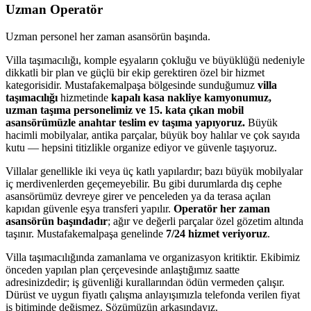
Uzman Operatör
Uzman personel her zaman asansörün başında.
Villa taşımacılığı, komple eşyaların çokluğu ve büyüklüğü nedeniyle
dikkatli bir plan ve güçlü bir ekip gerektiren özel bir hizmet
kategorisidir. Mustafakemalpaşa bölgesinde sunduğumuz
villa
taşımacılığı
hizmetinde
kapalı kasa nakliye kamyonumuz,
uzman taşıma personelimiz ve 15. kata çıkan mobil
asansörümüzle anahtar teslim ev taşıma yapıyoruz.
Büyük
hacimli mobilyalar, antika parçalar, büyük boy halılar ve çok sayıda
kutu — hepsini titizlikle organize ediyor ve güvenle taşıyoruz.
Villalar genellikle iki veya üç katlı yapılardır; bazı büyük mobilyalar
iç merdivenlerden geçemeyebilir. Bu gibi durumlarda dış cephe
asansörümüz devreye girer ve penceleden ya da terasa açılan
kapıdan güvenle eşya transferi yapılır.
Operatör her zaman
asansörün başındadır
; ağır ve değerli parçalar özel gözetim altında
taşınır. Mustafakemalpaşa genelinde
7/24 hizmet veriyoruz
.
Villa taşımacılığında zamanlama ve organizasyon kritiktir. Ekibimiz
önceden yapılan plan çerçevesinde anlaştığımız saatte
adresinizdedir; iş güvenliği kurallarından ödün vermeden çalışır.
Dürüst ve uygun fiyatlı çalışma anlayışımızla telefonda verilen fiyat
iş bitiminde değişmez. Sözümüzün arkasındayız.