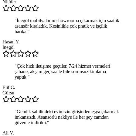
Nilüfer
"
İnegöl mobilyalarını showrooma çıkarmak için saatlik
asansör kiraladık. Kesinlikle çok pratik ve işçilik
harika.
"
Hasan Y.
İnegöl
"
Çok hızlı iletişime geçtiler. 7/24 hizmet vermeleri
şahane, akşam geç saatte bile sorunsuz kiralama
yaptık.
"
Elif C.
Gürsu
"
Gemlik sahilindeki evimizin girişinden eşya çıkarmak
imkansızdı. Asansörlü nakliye ile her şey camdan
güvenle indirildi.
"
Ali V.