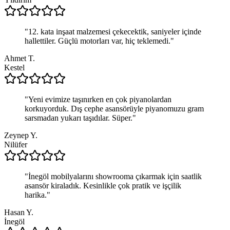
"
12. kata inşaat malzemesi çekecektik, saniyeler içinde
hallettiler. Güçlü motorları var, hiç teklemedi.
"
Ahmet T.
Kestel
"
Yeni evimize taşınırken en çok piyanolardan
korkuyorduk. Dış cephe asansörüyle piyanomuzu gram
sarsmadan yukarı taşıdılar. Süper.
"
Zeynep Y.
Nilüfer
"
İnegöl mobilyalarını showrooma çıkarmak için saatlik
asansör kiraladık. Kesinlikle çok pratik ve işçilik
harika.
"
Hasan Y.
İnegöl