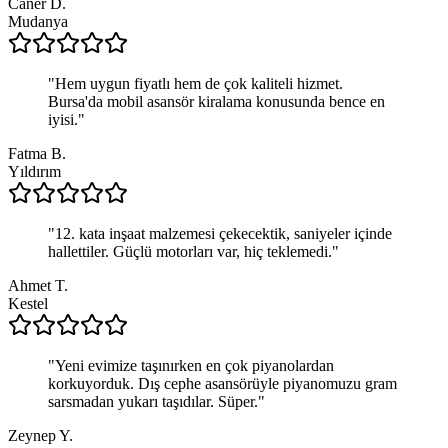
Caner D.
Mudanya
"
Hem uygun fiyatlı hem de çok kaliteli hizmet.
Bursa'da mobil asansör kiralama konusunda bence en
iyisi.
"
Fatma B.
Yıldırım
"
12. kata inşaat malzemesi çekecektik, saniyeler içinde
hallettiler. Güçlü motorları var, hiç teklemedi.
"
Ahmet T.
Kestel
"
Yeni evimize taşınırken en çok piyanolardan
korkuyorduk. Dış cephe asansörüyle piyanomuzu gram
sarsmadan yukarı taşıdılar. Süper.
"
Zeynep Y.