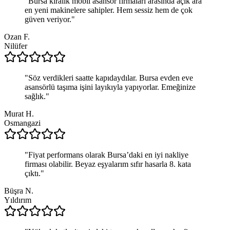
"
Bursa kiralık mobil asansör firmaları arasında açık ara
en yeni makinelere sahipler. Hem sessiz hem de çok
güven veriyor.
"
Ozan F.
Nilüfer
"
Söz verdikleri saatte kapıdaydılar. Bursa evden eve
asansörlü taşıma işini layıkıyla yapıyorlar. Emeğinize
sağlık.
"
Murat H.
Osmangazi
"
Fiyat performans olarak Bursa’daki en iyi nakliye
firması olabilir. Beyaz eşyalarım sıfır hasarla 8. kata
çıktı.
"
Büşra N.
Yıldırım