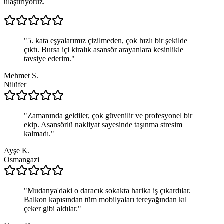
ulaştırıyoruz.
"
5. kata eşyalarımız çizilmeden, çok hızlı bir şekilde
çıktı. Bursa içi kiralık asansör arayanlara kesinlikle
tavsiye ederim.
"
Mehmet S.
Nilüfer
"
Zamanında geldiler, çok güvenilir ve profesyonel bir
ekip. Asansörlü nakliyat sayesinde taşınma stresim
kalmadı.
"
Ayşe K.
Osmangazi
"
Mudanya'daki o daracık sokakta harika iş çıkardılar.
Balkon kapısından tüm mobilyaları tereyağından kıl
çeker gibi aldılar.
"