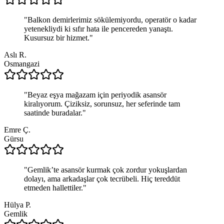
"
Balkon demirlerimiz sökülemiyordu, operatör o kadar
yetenekliydi ki sıfır hata ile pencereden yanaştı.
Kusursuz bir hizmet.
"
Aslı R.
Osmangazi
"
Beyaz eşya mağazam için periyodik asansör
kiralıyorum. Çiziksiz, sorunsuz, her seferinde tam
saatinde buradalar.
"
Emre Ç.
Gürsu
"
Gemlik’te asansör kurmak çok zordur yokuşlardan
dolayı, ama arkadaşlar çok tecrübeli. Hiç tereddüt
etmeden hallettiler.
"
Hülya P.
Gemlik