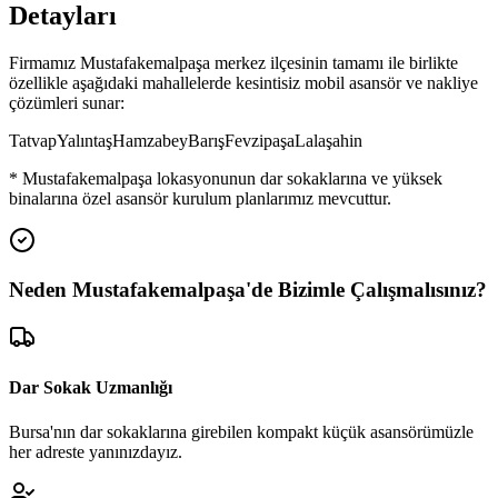
Detayları
Firmamız
Mustafakemalpaşa
merkez ilçesinin tamamı ile birlikte
özellikle aşağıdaki mahallelerde kesintisiz mobil asansör ve nakliye
çözümleri sunar:
Tatvap
Yalıntaş
Hamzabey
Barış
Fevzipaşa
Lalaşahin
*
Mustafakemalpaşa
lokasyonunun dar sokaklarına ve yüksek
binalarına özel asansör kurulum planlarımız mevcuttur.
Neden
Mustafakemalpaşa
'de
Bizimle Çalışmalısınız?
Dar Sokak Uzmanlığı
Bursa'nın dar sokaklarına girebilen kompakt küçük asansörümüzle
her adreste yanınızdayız.