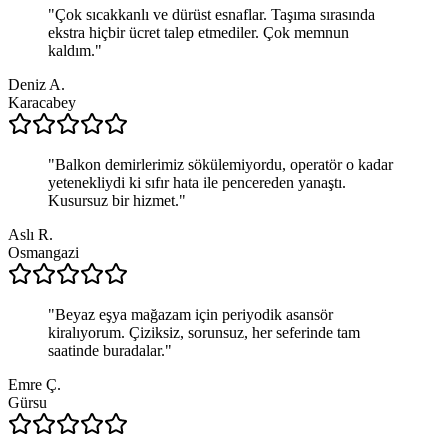
"
Çok sıcakkanlı ve dürüst esnaflar. Taşıma sırasında
ekstra hiçbir ücret talep etmediler. Çok memnun
kaldım.
"
Deniz A.
Karacabey
"
Balkon demirlerimiz sökülemiyordu, operatör o kadar
yetenekliydi ki sıfır hata ile pencereden yanaştı.
Kusursuz bir hizmet.
"
Aslı R.
Osmangazi
"
Beyaz eşya mağazam için periyodik asansör
kiralıyorum. Çiziksiz, sorunsuz, her seferinde tam
saatinde buradalar.
"
Emre Ç.
Gürsu