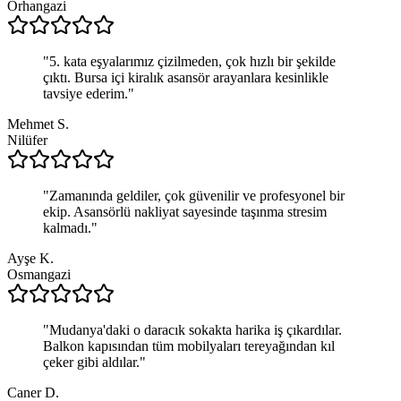
Orhangazi
"
5. kata eşyalarımız çizilmeden, çok hızlı bir şekilde
çıktı. Bursa içi kiralık asansör arayanlara kesinlikle
tavsiye ederim.
"
Mehmet S.
Nilüfer
"
Zamanında geldiler, çok güvenilir ve profesyonel bir
ekip. Asansörlü nakliyat sayesinde taşınma stresim
kalmadı.
"
Ayşe K.
Osmangazi
"
Mudanya'daki o daracık sokakta harika iş çıkardılar.
Balkon kapısından tüm mobilyaları tereyağından kıl
çeker gibi aldılar.
"
Caner D.