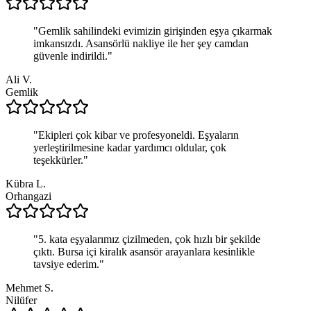
"
Gemlik sahilindeki evimizin girişinden eşya çıkarmak
imkansızdı. Asansörlü nakliye ile her şey camdan
güvenle indirildi.
"
Ali V.
Gemlik
"
Ekipleri çok kibar ve profesyoneldi. Eşyaların
yerleştirilmesine kadar yardımcı oldular, çok
teşekkürler.
"
Kübra L.
Orhangazi
"
5. kata eşyalarımız çizilmeden, çok hızlı bir şekilde
çıktı. Bursa içi kiralık asansör arayanlara kesinlikle
tavsiye ederim.
"
Mehmet S.
Nilüfer