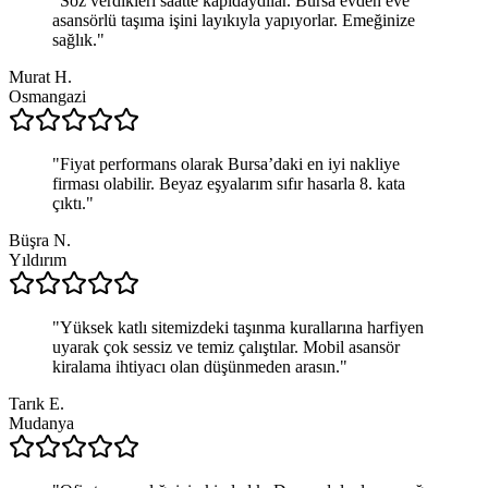
"
Söz verdikleri saatte kapıdaydılar. Bursa evden eve
asansörlü taşıma işini layıkıyla yapıyorlar. Emeğinize
sağlık.
"
Murat H.
Osmangazi
"
Fiyat performans olarak Bursa’daki en iyi nakliye
firması olabilir. Beyaz eşyalarım sıfır hasarla 8. kata
çıktı.
"
Büşra N.
Yıldırım
"
Yüksek katlı sitemizdeki taşınma kurallarına harfiyen
uyarak çok sessiz ve temiz çalıştılar. Mobil asansör
kiralama ihtiyacı olan düşünmeden arasın.
"
Tarık E.
Mudanya