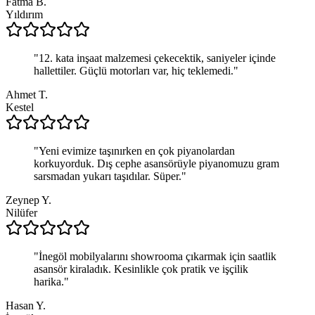
Fatma B.
Yıldırım
"
12. kata inşaat malzemesi çekecektik, saniyeler içinde
hallettiler. Güçlü motorları var, hiç teklemedi.
"
Ahmet T.
Kestel
"
Yeni evimize taşınırken en çok piyanolardan
korkuyorduk. Dış cephe asansörüyle piyanomuzu gram
sarsmadan yukarı taşıdılar. Süper.
"
Zeynep Y.
Nilüfer
"
İnegöl mobilyalarını showrooma çıkarmak için saatlik
asansör kiraladık. Kesinlikle çok pratik ve işçilik
harika.
"
Hasan Y.