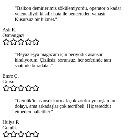
"
Balkon demirlerimiz sökülemiyordu, operatör o kadar
yetenekliydi ki sıfır hata ile pencereden yanaştı.
Kusursuz bir hizmet.
"
Aslı R.
Osmangazi
"
Beyaz eşya mağazam için periyodik asansör
kiralıyorum. Çiziksiz, sorunsuz, her seferinde tam
saatinde buradalar.
"
Emre Ç.
Gürsu
"
Gemlik’te asansör kurmak çok zordur yokuşlardan
dolayı, ama arkadaşlar çok tecrübeli. Hiç tereddüt
etmeden hallettiler.
"
Hülya P.
Gemlik