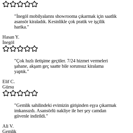
"
İnegöl mobilyalarını showrooma çıkarmak için saatlik
asansör kiraladık. Kesinlikle çok pratik ve işçilik
harika.
"
Hasan Y.
İnegöl
"
Çok hızlı iletişime geçtiler. 7/24 hizmet vermeleri
şahane, akşam geç saatte bile sorunsuz kiralama
yaptık.
"
Elif C.
Gürsu
"
Gemlik sahilindeki evimizin girişinden eşya çıkarmak
imkansızdı. Asansörlü nakliye ile her şey camdan
güvenle indirildi.
"
Ali V.
Gemlik