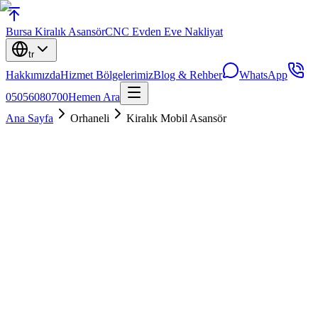
Bursa
Kiralık Asansör
CNC Evden Eve Nakliyat
tr
Hakkımızda
Hizmet Bölgelerimiz
Blog & Rehber
WhatsApp
05056080700
Hemen Ara
Ana Sayfa
Orhaneli
Kiralık Mobil Asansör