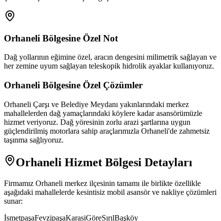
Orhaneli
Bölgesine Özel Not
Dağ yollarının eğimine özel, aracın dengesini milimetrik sağlayan ve
her zemine uyum sağlayan teleskopik hidrolik ayaklar kullanıyoruz.
Orhaneli
Bölgesine Özel Çözümler
Orhaneli Çarşı ve Belediye Meydanı yakınlarındaki merkez
mahallelerden dağ yamaçlarındaki köylere kadar asansörümüzle
hizmet veriyoruz. Dağ yöresinin zorlu arazi şartlarına uygun
güçlendirilmiş motorlara sahip araçlarımızla Orhaneli'de zahmetsiz
taşınma sağlıyoruz.
Orhaneli
Hizmet Bölgesi Detayları
Firmamız
Orhaneli
merkez ilçesinin tamamı ile birlikte özellikle
aşağıdaki mahallelerde kesintisiz mobil asansör ve nakliye çözümleri
sunar:
İsmetpaşa
Fevzipaşa
Karasi
Göre
Sırıl
Başköy