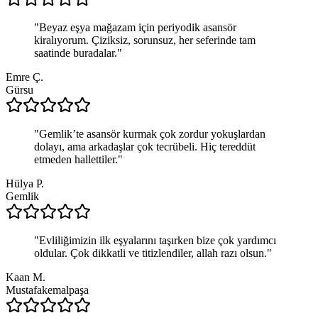
"
Beyaz eşya mağazam için periyodik asansör
kiralıyorum. Çiziksiz, sorunsuz, her seferinde tam
saatinde buradalar.
"
Emre Ç.
Gürsu
"
Gemlik’te asansör kurmak çok zordur yokuşlardan
dolayı, ama arkadaşlar çok tecrübeli. Hiç tereddüt
etmeden hallettiler.
"
Hülya P.
Gemlik
"
Evliliğimizin ilk eşyalarını taşırken bize çok yardımcı
oldular. Çok dikkatli ve titizlendiler, allah razı olsun.
"
Kaan M.
Mustafakemalpaşa