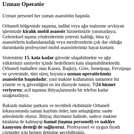
Uzman Operatör
Uzman personel her zaman asansörün başında.
Orhaneli bölgesinde taşınma, tadilat veya ağır malzeme sevkiyatı
işlerinizde
kiralık mobil asansör
hizmetimizle yanınızdayız.
Geleneksel taşıma yöntemlerinin yetersiz kaldığı, bina içi
asansörlerin kullanılamadığı veya merdivenlerin çok dar olduğu
durumlarda profesyonel mobil asansörlerimiz hayat kurtarır.
Sistemimiz
15. kata kadar
güvenle ulaşabilmekte ve ağır
yüklerinizi saniyeler içinde hedeflenen kata ulaştırabilmektedir.
Orhaneli mahalleri olan Karasi, Başköy, Göre, İsmetpaşa, Fevzipaşa
ve çevresinde, tüm süreç boyunca
uzman operatörümüz
asansörün başındadır
; yani makine kullanımını tamamen biz
yönetir ve iş güvenliğini en üst düzeyde tutarız.
7/24 hizmet
veriyoruz
; acil taşınma ihtiyaçlarınızda bir telefon kadar
uzağınızdayız.
Bakımlı makine parkuru ve tecrübeli ekibimizle Orhaneli
lokasyonunda zaman kaybını önler, tam anlaştığımız saatte
adresinizde oluruz. İhtiyaç duymanız halinde, sadece makine
kiralama ile kalmayıp
hamal (taşıma personeli) ve nakliye
kamyonu desteği de sağlıyoruz
. Profesyonel ve uygun fiyatlı
çözümler için hemen iletişime geçebilirsiniz.