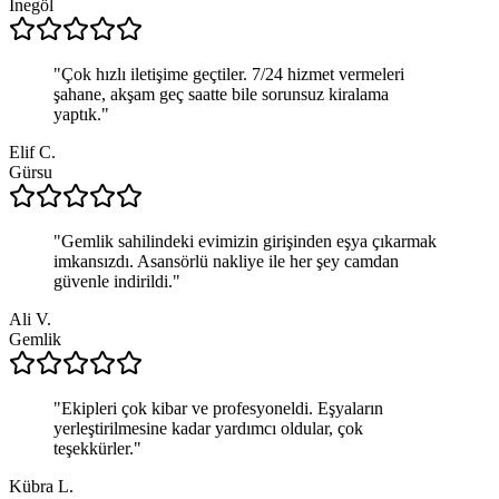
İnegöl
"
Çok hızlı iletişime geçtiler. 7/24 hizmet vermeleri
şahane, akşam geç saatte bile sorunsuz kiralama
yaptık.
"
Elif C.
Gürsu
"
Gemlik sahilindeki evimizin girişinden eşya çıkarmak
imkansızdı. Asansörlü nakliye ile her şey camdan
güvenle indirildi.
"
Ali V.
Gemlik
"
Ekipleri çok kibar ve profesyoneldi. Eşyaların
yerleştirilmesine kadar yardımcı oldular, çok
teşekkürler.
"
Kübra L.