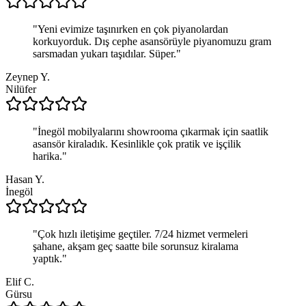
"
Yeni evimize taşınırken en çok piyanolardan
korkuyorduk. Dış cephe asansörüyle piyanomuzu gram
sarsmadan yukarı taşıdılar. Süper.
"
Zeynep Y.
Nilüfer
"
İnegöl mobilyalarını showrooma çıkarmak için saatlik
asansör kiraladık. Kesinlikle çok pratik ve işçilik
harika.
"
Hasan Y.
İnegöl
"
Çok hızlı iletişime geçtiler. 7/24 hizmet vermeleri
şahane, akşam geç saatte bile sorunsuz kiralama
yaptık.
"
Elif C.
Gürsu