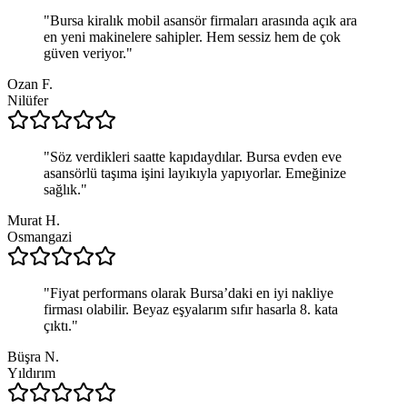
"
Bursa kiralık mobil asansör firmaları arasında açık ara
en yeni makinelere sahipler. Hem sessiz hem de çok
güven veriyor.
"
Ozan F.
Nilüfer
"
Söz verdikleri saatte kapıdaydılar. Bursa evden eve
asansörlü taşıma işini layıkıyla yapıyorlar. Emeğinize
sağlık.
"
Murat H.
Osmangazi
"
Fiyat performans olarak Bursa’daki en iyi nakliye
firması olabilir. Beyaz eşyalarım sıfır hasarla 8. kata
çıktı.
"
Büşra N.
Yıldırım