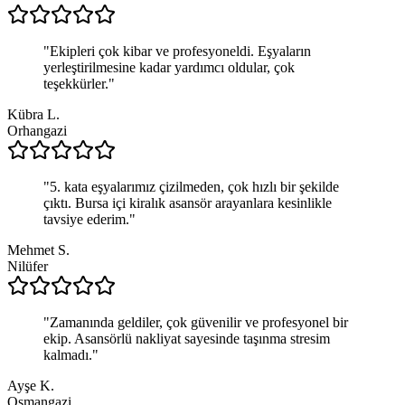
"
Ekipleri çok kibar ve profesyoneldi. Eşyaların
yerleştirilmesine kadar yardımcı oldular, çok
teşekkürler.
"
Kübra L.
Orhangazi
"
5. kata eşyalarımız çizilmeden, çok hızlı bir şekilde
çıktı. Bursa içi kiralık asansör arayanlara kesinlikle
tavsiye ederim.
"
Mehmet S.
Nilüfer
"
Zamanında geldiler, çok güvenilir ve profesyonel bir
ekip. Asansörlü nakliyat sayesinde taşınma stresim
kalmadı.
"
Ayşe K.
Osmangazi