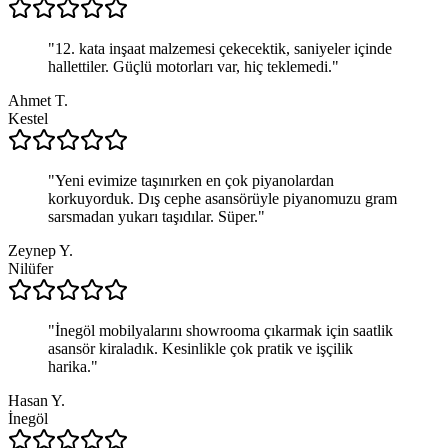
"
12. kata inşaat malzemesi çekecektik, saniyeler içinde
hallettiler. Güçlü motorları var, hiç teklemedi.
"
Ahmet T.
Kestel
"
Yeni evimize taşınırken en çok piyanolardan
korkuyorduk. Dış cephe asansörüyle piyanomuzu gram
sarsmadan yukarı taşıdılar. Süper.
"
Zeynep Y.
Nilüfer
"
İnegöl mobilyalarını showrooma çıkarmak için saatlik
asansör kiraladık. Kesinlikle çok pratik ve işçilik
harika.
"
Hasan Y.
İnegöl