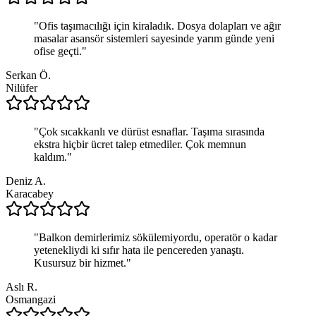
"
Ofis taşımacılığı için kiraladık. Dosya dolapları ve ağır
masalar asansör sistemleri sayesinde yarım günde yeni
ofise geçti.
"
Serkan Ö.
Nilüfer
"
Çok sıcakkanlı ve dürüst esnaflar. Taşıma sırasında
ekstra hiçbir ücret talep etmediler. Çok memnun
kaldım.
"
Deniz A.
Karacabey
"
Balkon demirlerimiz sökülemiyordu, operatör o kadar
yetenekliydi ki sıfır hata ile pencereden yanaştı.
Kusursuz bir hizmet.
"
Aslı R.
Osmangazi