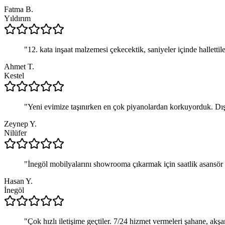
Fatma B.
Yıldırım
"
12. kata inşaat malzemesi çekecektik, saniyeler içinde hallettil
Ahmet T.
Kestel
"
Yeni evimize taşınırken en çok piyanolardan korkuyorduk. Dı
Zeynep Y.
Nilüfer
"
İnegöl mobilyalarını showrooma çıkarmak için saatlik asansör ki
Hasan Y.
İnegöl
"
Çok hızlı iletişime geçtiler. 7/24 hizmet vermeleri şahane, akş