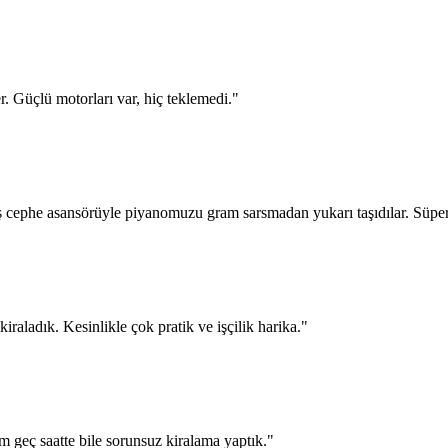
er. Güçlü motorları var, hiç teklemedi.
"
ş cephe asansörüyle piyanomuzu gram sarsmadan yukarı taşıdılar. Süper
raladık. Kesinlikle çok pratik ve işçilik harika.
"
am geç saatte bile sorunsuz kiralama yaptık.
"