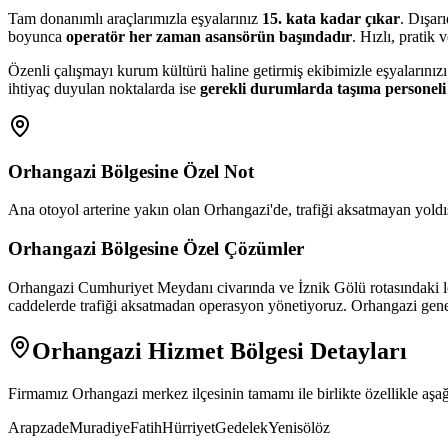
Tam donanımlı araçlarımızla eşyalarınız
15. kata kadar çıkar
. Dışar
boyunca
operatör her zaman asansörün başındadır
. Hızlı, pratik
Özenli çalışmayı kurum kültürü haline getirmiş ekibimizle eşyalarınız
ihtiyaç duyulan noktalarda ise
gerekli durumlarda taşıma personeli 
Orhangazi
Bölgesine Özel Not
Ana otoyol arterine yakın olan Orhangazi'de, trafiği aksatmayan yoldış
Orhangazi
Bölgesine Özel Çözümler
Orhangazi Cumhuriyet Meydanı civarında ve İznik Gölü rotasındaki loj
caddelerde trafiği aksatmadan operasyon yönetiyoruz. Orhangazi geneli
Orhangazi
Hizmet Bölgesi Detayları
Firmamız
Orhangazi
merkez ilçesinin tamamı ile birlikte özellikle aş
Arapzade
Muradiye
Fatih
Hürriyet
Gedelek
Yenisölöz