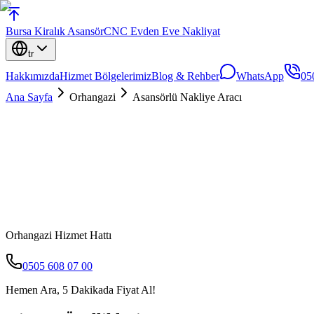
Bursa
Kiralık Asansör
CNC Evden Eve Nakliyat
tr
Hakkımızda
Hizmet Bölgelerimiz
Blog & Rehber
WhatsApp
05
Ana Sayfa
Orhangazi
Asansörlü Nakliye Aracı
Orhangazi
Hizmet Hattı
0505 608 07 00
Hemen Ara, 5 Dakikada Fiyat Al!