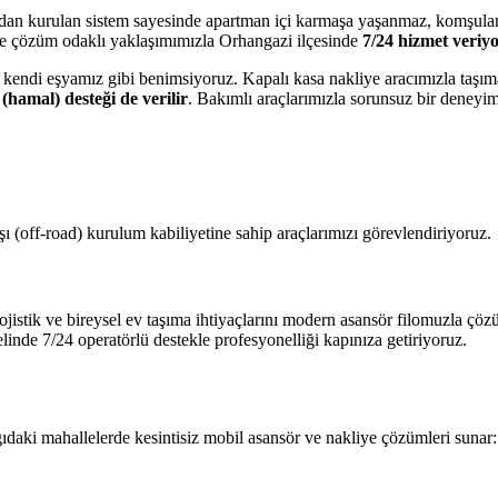
ıdan kurulan sistem sayesinde apartman içi karmaşa yaşanmaz, komşular
 ve çözüm odaklı yaklaşımımızla Orhangazi ilçesinde
7/24 hizmet veriy
ı kendi eşyamız gibi benimsiyoruz. Kapalı kasa nakliye aracımızla taşım
(hamal) desteği de verilir
. Bakımlı araçlarımızla sorunsuz bir deneyim 
ı (off-road) kurulum kabiliyetine sahip araçlarımızı görevlendiriyoruz.
istik ve bireysel ev taşıma ihtiyaçlarını modern asansör filomuzla çöz
nde 7/24 operatörlü destekle profesyonelliği kapınıza getiriyoruz.
ağıdaki mahallelerde kesintisiz mobil asansör ve nakliye çözümleri sunar: