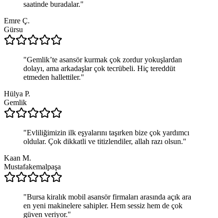
saatinde buradalar.
"
Emre Ç.
Gürsu
"
Gemlik’te asansör kurmak çok zordur yokuşlardan
dolayı, ama arkadaşlar çok tecrübeli. Hiç tereddüt
etmeden hallettiler.
"
Hülya P.
Gemlik
"
Evliliğimizin ilk eşyalarını taşırken bize çok yardımcı
oldular. Çok dikkatli ve titizlendiler, allah razı olsun.
"
Kaan M.
Mustafakemalpaşa
"
Bursa kiralık mobil asansör firmaları arasında açık ara
en yeni makinelere sahipler. Hem sessiz hem de çok
güven veriyor.
"