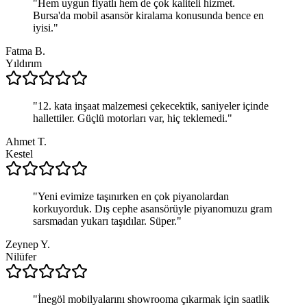
"
Hem uygun fiyatlı hem de çok kaliteli hizmet.
Bursa'da mobil asansör kiralama konusunda bence en
iyisi.
"
Fatma B.
Yıldırım
"
12. kata inşaat malzemesi çekecektik, saniyeler içinde
hallettiler. Güçlü motorları var, hiç teklemedi.
"
Ahmet T.
Kestel
"
Yeni evimize taşınırken en çok piyanolardan
korkuyorduk. Dış cephe asansörüyle piyanomuzu gram
sarsmadan yukarı taşıdılar. Süper.
"
Zeynep Y.
Nilüfer
"
İnegöl mobilyalarını showrooma çıkarmak için saatlik