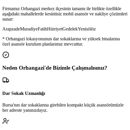
Firmamız
Orhangazi
merkez ilçesinin tamamı ile birlikte özellikle
aşağıdaki mahallelerde kesintisiz mobil asansör ve nakliye çözümleri
sunar:
Arapzade
Muradiye
Fatih
Hürriyet
Gedelek
Yenisölöz
*
Orhangazi
lokasyonunun dar sokaklarına ve yüksek binalarına
özel asansör kurulum planlarımız mevcuttur.
Neden
Orhangazi
'de
Bizimle Çalışmalısınız?
Dar Sokak Uzmanlığı
Bursa'nın dar sokaklarına girebilen kompakt küçük asansörümüzle
her adreste yanınızdayız.