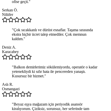
ofise geçti.
"
Serkan Ö.
Nilüfer
"
Çok sıcakkanlı ve dürüst esnaflar. Taşıma sırasında
ekstra hiçbir ücret talep etmediler. Çok memnun
kaldım.
"
Deniz A.
Karacabey
"
Balkon demirlerimiz sökülemiyordu, operatör o kadar
yetenekliydi ki sıfır hata ile pencereden yanaştı.
Kusursuz bir hizmet.
"
Aslı R.
Osmangazi
"
Beyaz eşya mağazam için periyodik asansör
kiralıyorum. Çiziksiz, sorunsuz, her seferinde tam