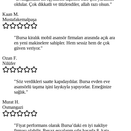
oldular. Çok dikkatli ve titizlendiler, allah razı olsun.
"
Kaan M.
Mustafakemalpaşa
"
Bursa kiralık mobil asansör firmaları arasında açık ara
en yeni makinelere sahipler. Hem sessiz hem de çok
güven veriyor.
"
Ozan F.
Nilüfer
"
Söz verdikleri saatte kapıdaydılar. Bursa evden eve
asansörlü taşıma işini layıkıyla yapıyorlar. Emeğinize
sağlık.
"
Murat H.
Osmangazi
"
Fiyat performans olarak Bursa’daki en iyi nakliye
firması olabilir. Beyaz eşyalarım sıfır hasarla 8. kata