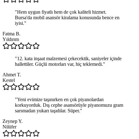
"
Hem uygun fiyatlı hem de çok kaliteli hizmet.
Bursa'da mobil asansör kiralama konusunda bence en
iyisi.
"
Fatma B.
Yıldırım
"
12. kata inşaat malzemesi çekecektik, saniyeler içinde
hallettiler. Güçlü motorları var, hiç teklemedi.
"
Ahmet T.
Kestel
"
Yeni evimize taşınırken en çok piyanolardan
korkuyorduk. Dış cephe asansörüyle piyanomuzu gram
sarsmadan yukarı taşıdılar. Süper.
"
Zeynep Y.
Nilüfer