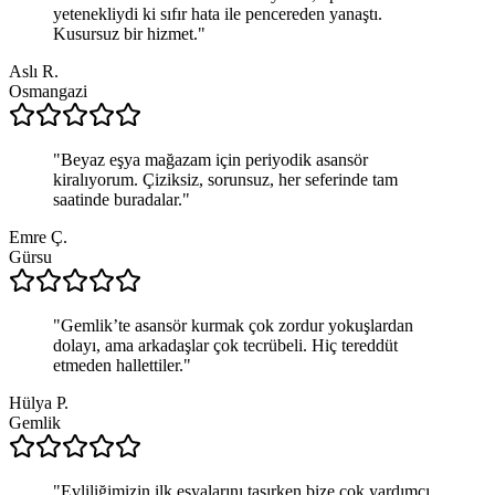
yetenekliydi ki sıfır hata ile pencereden yanaştı.
Kusursuz bir hizmet.
"
Aslı R.
Osmangazi
"
Beyaz eşya mağazam için periyodik asansör
kiralıyorum. Çiziksiz, sorunsuz, her seferinde tam
saatinde buradalar.
"
Emre Ç.
Gürsu
"
Gemlik’te asansör kurmak çok zordur yokuşlardan
dolayı, ama arkadaşlar çok tecrübeli. Hiç tereddüt
etmeden hallettiler.
"
Hülya P.
Gemlik
"
Evliliğimizin ilk eşyalarını taşırken bize çok yardımcı