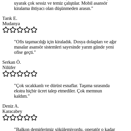
uyarak çok sessiz ve temiz çalıştılar. Mobil asansör
kiralama ihtiyacı olan düşünmeden arasın.
"
Tarık E.
Mudanya
"
Ofis taşımacılığı için kiraladık. Dosya dolapları ve ağır
masalar asansör sistemleri sayesinde yarım günde yeni
ofise geçti.
"
Serkan Ö.
Nilüfer
"
Çok sıcakkanlı ve dürüst esnaflar. Taşıma sırasında
ekstra hiçbir ücret talep etmediler. Çok memnun
kaldım.
"
Deniz A.
Karacabey
"
Balkon demirlerimiz sökülemiyordu, operatör o kadar