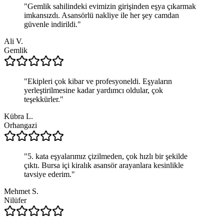
"
Gemlik sahilindeki evimizin girişinden eşya çıkarmak
imkansızdı. Asansörlü nakliye ile her şey camdan
güvenle indirildi.
"
Ali V.
Gemlik
"
Ekipleri çok kibar ve profesyoneldi. Eşyaların
yerleştirilmesine kadar yardımcı oldular, çok
teşekkürler.
"
Kübra L.
Orhangazi
"
5. kata eşyalarımız çizilmeden, çok hızlı bir şekilde
çıktı. Bursa içi kiralık asansör arayanlara kesinlikle
tavsiye ederim.
"
Mehmet S.
Nilüfer