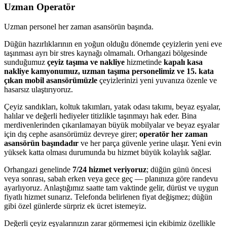
Uzman Operatör
Uzman personel her zaman asansörün başında.
Düğün hazırlıklarının en yoğun olduğu dönemde çeyizlerin yeni eve
taşınması ayrı bir stres kaynağı olmamalı. Orhangazi bölgesinde
sunduğumuz
çeyiz taşıma ve nakliye
hizmetinde
kapalı kasa
nakliye kamyonumuz, uzman taşıma personelimiz ve 15. kata
çıkan mobil asansörümüzle
çeyizlerinizi yeni yuvanıza özenle ve
hasarsız ulaştırıyoruz.
Çeyiz sandıkları, koltuk takımları, yatak odası takımı, beyaz eşyalar,
halılar ve değerli hediyeler titizlikle taşınmayı hak eder. Bina
merdivenlerinden çıkarılamayan büyük mobilyalar ve beyaz eşyalar
için dış cephe asansörümüz devreye girer;
operatör her zaman
asansörün başındadır
ve her parça güvenle yerine ulaşır. Yeni evin
yüksek katta olması durumunda bu hizmet büyük kolaylık sağlar.
Orhangazi genelinde
7/24 hizmet veriyoruz
; düğün günü öncesi
veya sonrası, sabah erken veya gece geç — planınıza göre randevu
ayarlıyoruz. Anlaştığımız saatte tam vaktinde gelir, dürüst ve uygun
fiyatlı hizmet sunarız. Telefonda belirlenen fiyat değişmez; düğün
gibi özel günlerde sürpriz ek ücret istemeyiz.
Değerli çeyiz eşyalarınızın zarar görmemesi için ekibimiz özellikle