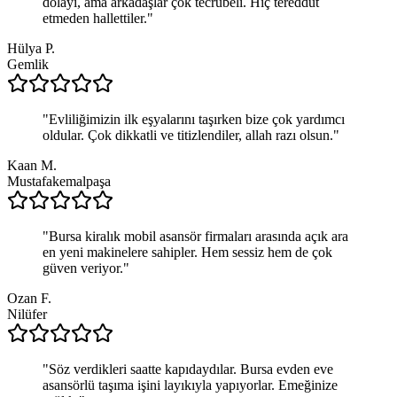
dolayı, ama arkadaşlar çok tecrübeli. Hiç tereddüt
etmeden hallettiler.
"
Hülya P.
Gemlik
"
Evliliğimizin ilk eşyalarını taşırken bize çok yardımcı
oldular. Çok dikkatli ve titizlendiler, allah razı olsun.
"
Kaan M.
Mustafakemalpaşa
"
Bursa kiralık mobil asansör firmaları arasında açık ara
en yeni makinelere sahipler. Hem sessiz hem de çok
güven veriyor.
"
Ozan F.
Nilüfer
"
Söz verdikleri saatte kapıdaydılar. Bursa evden eve
asansörlü taşıma işini layıkıyla yapıyorlar. Emeğinize