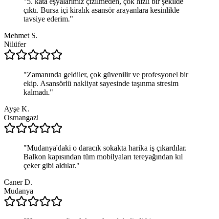
"
5. kata eşyalarımız çizilmeden, çok hızlı bir şekilde
çıktı. Bursa içi kiralık asansör arayanlara kesinlikle
tavsiye ederim.
"
Mehmet S.
Nilüfer
"
Zamanında geldiler, çok güvenilir ve profesyonel bir
ekip. Asansörlü nakliyat sayesinde taşınma stresim
kalmadı.
"
Ayşe K.
Osmangazi
"
Mudanya'daki o daracık sokakta harika iş çıkardılar.
Balkon kapısından tüm mobilyaları tereyağından kıl
çeker gibi aldılar.
"
Caner D.
Mudanya