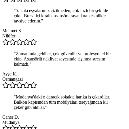
"
5. kata eşyalarımız çizilmeden, çok hızlı bir şekilde
çıktı. Bursa içi kiralık asansör arayanlara kesinlikle
tavsiye ederim.
"
Mehmet S.
Nilüfer
"
Zamanında geldiler, çok güvenilir ve profesyonel bir
ekip. Asansörlü nakliyat sayesinde taşınma stresim
kalmadı.
"
Ayşe K.
Osmangazi
"
Mudanya'daki o daracık sokakta harika iş çıkardılar.
Balkon kapısından tüm mobilyaları tereyağından kıl
çeker gibi aldılar.
"
Caner D.
Mudanya