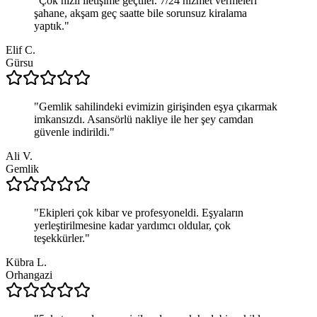
"
Çok hızlı iletişime geçtiler. 7/24 hizmet vermeleri
şahane, akşam geç saatte bile sorunsuz kiralama
yaptık.
"
Elif C.
Gürsu
"
Gemlik sahilindeki evimizin girişinden eşya çıkarmak
imkansızdı. Asansörlü nakliye ile her şey camdan
güvenle indirildi.
"
Ali V.
Gemlik
"
Ekipleri çok kibar ve profesyoneldi. Eşyaların
yerleştirilmesine kadar yardımcı oldular, çok
teşekkürler.
"
Kübra L.
Orhangazi