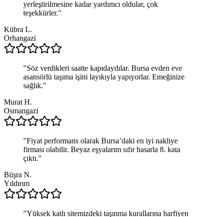
yerleştirilmesine kadar yardımcı oldular, çok
teşekkürler.
"
Kübra L.
Orhangazi
"
Söz verdikleri saatte kapıdaydılar. Bursa evden eve
asansörlü taşıma işini layıkıyla yapıyorlar. Emeğinize
sağlık.
"
Murat H.
Osmangazi
"
Fiyat performans olarak Bursa’daki en iyi nakliye
firması olabilir. Beyaz eşyalarım sıfır hasarla 8. kata
çıktı.
"
Büşra N.
Yıldırım
"
Yüksek katlı sitemizdeki taşınma kurallarına harfiyen