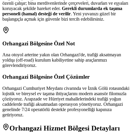
özenli çalışır; bina merdivenlerinde çerçeveleri, duvarları ve eşyaları
koruyacak şekilde hareket eder.
Gerekli durumlarda ek taşıma
personeli (hamal) desteği de verilir
. Yeni yuvanızı güzel bir
başlangıçla açmak için güvenle bizi tercih edebilirsiniz.
Orhangazi
Bölgesine Özel Not
Ana otoyol arterine yakın olan Orhangazi'de, trafiği aksatmayan
yoldışı (off-road) kurulum kabiliyetine sahip araçlarımızı
görevlendiriyoruz.
Orhangazi
Bölgesine Özel Çözümler
Orhangazi Cumhuriyet Meydanı civarında ve İznik Gölü rotasındaki
lojistik ve bireysel ev taşıma ihtiyaçlarını modern asansör filomuzla
çözüyoruz. Arapzade ve Hürriyet mahallelerindeki trafiği yoğun
caddelerde trafiği aksatmadan operasyon yönetiyoruz. Orhangazi
genelinde 7/24 operatörlü destekle profesyonelliği kapınıza
getiriyoruz.
Orhangazi
Hizmet Bölgesi Detayları