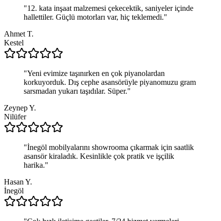
"
12. kata inşaat malzemesi çekecektik, saniyeler içinde
hallettiler. Güçlü motorları var, hiç teklemedi.
"
Ahmet T.
Kestel
"
Yeni evimize taşınırken en çok piyanolardan
korkuyorduk. Dış cephe asansörüyle piyanomuzu gram
sarsmadan yukarı taşıdılar. Süper.
"
Zeynep Y.
Nilüfer
"
İnegöl mobilyalarını showrooma çıkarmak için saatlik
asansör kiraladık. Kesinlikle çok pratik ve işçilik
harika.
"
Hasan Y.
İnegöl