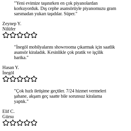
"
Yeni evimize taşınırken en çok piyanolardan
korkuyorduk. Dış cephe asansörüyle piyanomuzu gram
sarsmadan yukarı taşıdılar. Süper.
"
Zeynep Y.
Nilüfer
"
İnegöl mobilyalarını showrooma çıkarmak için saatlik
asansör kiraladık. Kesinlikle çok pratik ve işçilik
harika.
"
Hasan Y.
İnegöl
"
Çok hızlı iletişime geçtiler. 7/24 hizmet vermeleri
şahane, akşam geç saatte bile sorunsuz kiralama
yaptık.
"
Elif C.
Gürsu