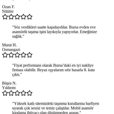
Ozan F.
Nilüfer
"
Söz verdikleri saatte kapıdaydılar. Bursa evden eve
asansörlü taşıma işini layıkıyla yapıyorlar. Emeğinize
sağlık.
"
Murat H.
Osmangazi
"
Fiyat performans olarak Bursa’daki en iyi nakliye
firması olabilir. Beyaz eşyalarım sıfır hasarla 8. kata
çıktı.
"
Büşra N.
Yıldırım
"
Yüksek katlı sitemizdeki taşınma kurallarına harfiyen
uyarak çok sessiz ve temiz çalıştılar. Mobil asansör
kiralama ihtiyacı olan düşünmeden arasın.
"