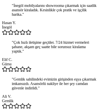
"
İnegöl mobilyalarını showrooma çıkarmak için saatlik
asansör kiraladık. Kesinlikle çok pratik ve işçilik
harika.
"
Hasan Y.
İnegöl
"
Çok hızlı iletişime geçtiler. 7/24 hizmet vermeleri
şahane, akşam geç saatte bile sorunsuz kiralama
yaptık.
"
Elif C.
Gürsu
"
Gemlik sahilindeki evimizin girişinden eşya çıkarmak
imkansızdı. Asansörlü nakliye ile her şey camdan
güvenle indirildi.
"
Ali V.
Gemlik