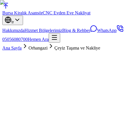
Bursa
Kiralık Asansör
CNC Evden Eve Nakliyat
tr
Hakkımızda
Hizmet Bölgelerimiz
Blog & Rehber
WhatsApp
05056080700
Hemen Ara
Ana Sayfa
Orhangazi
Çeyiz Taşıma ve Nakliye