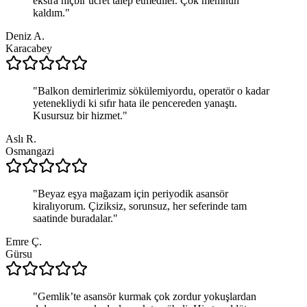
ekstra hiçbir ücret talep etmediler. Çok memnun
kaldım.
"
Deniz A.
Karacabey
"
Balkon demirlerimiz sökülemiyordu, operatör o kadar
yetenekliydi ki sıfır hata ile pencereden yanaştı.
Kusursuz bir hizmet.
"
Aslı R.
Osmangazi
"
Beyaz eşya mağazam için periyodik asansör
kiralıyorum. Çiziksiz, sorunsuz, her seferinde tam
saatinde buradalar.
"
Emre Ç.
Gürsu
"
Gemlik’te asansör kurmak çok zordur yokuşlardan