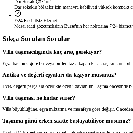
Dar Sokak Çözümü
Dar sokaklu bölgeler için manevra kabiliyeti yüksek kompakt a
7/24 Kesintisiz Hizmet
Mesai saati gözetmeksizin Bursa'nın her noktasına 7/24 hizmet 
Sıkça Sorulan Sorular
Villa taşımacılığında kaç araç gerekiyor?
Eşya hacmine göre bir veya birden fazla kapalı kasa araç kullanılabil
Antika ve değerli eşyaları da taşıyor musunuz?
Evet, değerli parçalara özellikle özenli davranılır. Taşıma öncesinde b
Villa taşıması ne kadar sürer?
Villa büyüklüğüne, eşya miktarına ve mesafeye göre değişir. Önceden 
Taşınma günü erken saatte başlayabiliyor musunuz?
Evet, 7/24 hizmet veriyoruz; sabah çok erken saatlerde de işbaşı yapabi