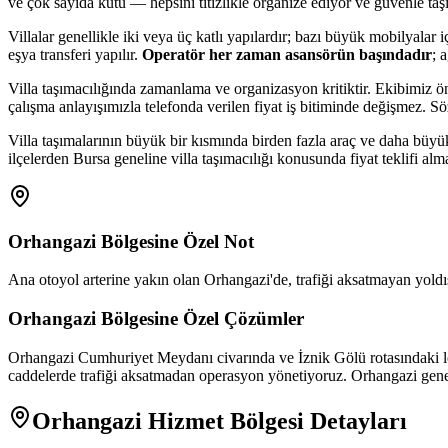
ve çok sayıda kutu — hepsini titizlikle organize ediyor ve güvenle taş
Villalar genellikle iki veya üç katlı yapılardır; bazı büyük mobilyal
eşya transferi yapılır.
Operatör her zaman asansörün başındadır
; 
Villa taşımacılığında zamanlama ve organizasyon kritiktir. Ekibimiz ön
çalışma anlayışımızla telefonda verilen fiyat iş bitiminde değişmez. 
Villa taşımalarının büyük bir kısmında birden fazla araç ve daha büyü
ilçelerden Bursa geneline villa taşımacılığı konusunda fiyat teklifi alma
Orhangazi
Bölgesine Özel Not
Ana otoyol arterine yakın olan Orhangazi'de, trafiği aksatmayan yoldış
Orhangazi
Bölgesine Özel Çözümler
Orhangazi Cumhuriyet Meydanı civarında ve İznik Gölü rotasındaki loj
caddelerde trafiği aksatmadan operasyon yönetiyoruz. Orhangazi geneli
Orhangazi
Hizmet Bölgesi Detayları