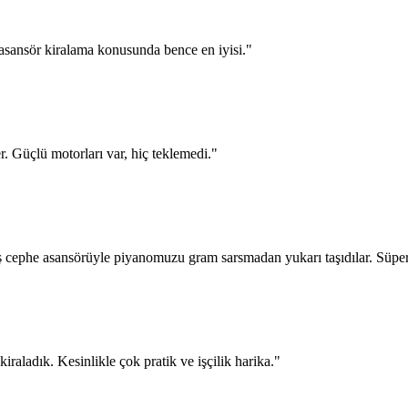
asansör kiralama konusunda bence en iyisi.
"
er. Güçlü motorları var, hiç teklemedi.
"
ş cephe asansörüyle piyanomuzu gram sarsmadan yukarı taşıdılar. Süper
raladık. Kesinlikle çok pratik ve işçilik harika.
"