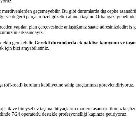
ıyoruz.
ar iç merdivenlerden geçemeyebilir. Bu gibi durumlarda dış cephe asansö
ağır ve değerli parçalar özel gözetim altında taşınır. Orhangazi genelind
ceden yapılan plan çerçevesinde anlaştığımız saatte adresinizdedir; iş 
Sözümüzün arkasındayız.
k ekip gerekebilir.
Gerekli durumlarda ek nakliye kamyonu ve taşıma 
k için bizi arayabilirsiniz.
ı (off-road) kurulum kabiliyetine sahip araçlarımızı görevlendiriyoruz.
istik ve bireysel ev taşıma ihtiyaçlarını modern asansör filomuzla çöz
nde 7/24 operatörlü destekle profesyonelliği kapınıza getiriyoruz.