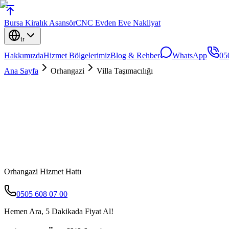
Bursa
Kiralık Asansör
CNC Evden Eve Nakliyat
tr
Hakkımızda
Hizmet Bölgelerimiz
Blog & Rehber
WhatsApp
05
Ana Sayfa
Orhangazi
Villa Taşımacılığı
Orhangazi
Hizmet Hattı
0505 608 07 00
Hemen Ara, 5 Dakikada Fiyat Al!