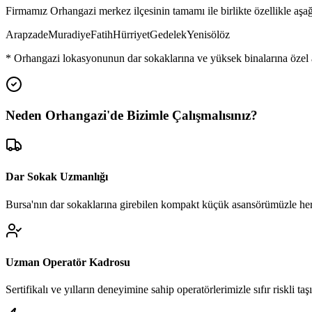
Firmamız
Orhangazi
merkez ilçesinin tamamı ile birlikte özellikle aş
Arapzade
Muradiye
Fatih
Hürriyet
Gedelek
Yenisölöz
*
Orhangazi
lokasyonunun dar sokaklarına ve yüksek binalarına özel 
Neden
Orhangazi
'de
Bizimle Çalışmalısınız?
Dar Sokak Uzmanlığı
Bursa'nın dar sokaklarına girebilen kompakt küçük asansörümüzle her
Uzman Operatör Kadrosu
Sertifikalı ve yılların deneyimine sahip operatörlerimizle sıfır riskli ta