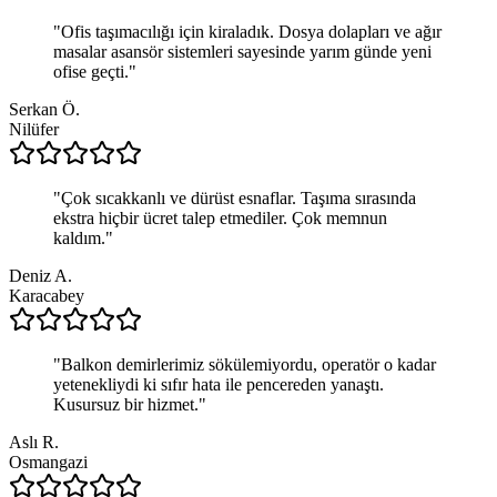
"
Ofis taşımacılığı için kiraladık. Dosya dolapları ve ağır
masalar asansör sistemleri sayesinde yarım günde yeni
ofise geçti.
"
Serkan Ö.
Nilüfer
"
Çok sıcakkanlı ve dürüst esnaflar. Taşıma sırasında
ekstra hiçbir ücret talep etmediler. Çok memnun
kaldım.
"
Deniz A.
Karacabey
"
Balkon demirlerimiz sökülemiyordu, operatör o kadar
yetenekliydi ki sıfır hata ile pencereden yanaştı.
Kusursuz bir hizmet.
"
Aslı R.
Osmangazi