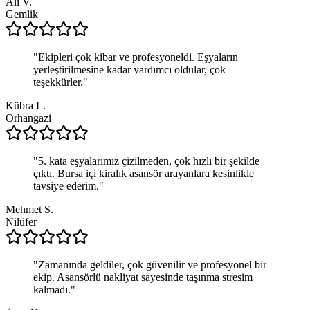
Ali V.
Gemlik
"
Ekipleri çok kibar ve profesyoneldi. Eşyaların
yerleştirilmesine kadar yardımcı oldular, çok
teşekkürler.
"
Kübra L.
Orhangazi
"
5. kata eşyalarımız çizilmeden, çok hızlı bir şekilde
çıktı. Bursa içi kiralık asansör arayanlara kesinlikle
tavsiye ederim.
"
Mehmet S.
Nilüfer
"
Zamanında geldiler, çok güvenilir ve profesyonel bir
ekip. Asansörlü nakliyat sayesinde taşınma stresim
kalmadı.
"