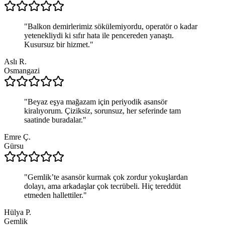
"
Balkon demirlerimiz sökülemiyordu, operatör o kadar
yetenekliydi ki sıfır hata ile pencereden yanaştı.
Kusursuz bir hizmet.
"
Aslı R.
Osmangazi
"
Beyaz eşya mağazam için periyodik asansör
kiralıyorum. Çiziksiz, sorunsuz, her seferinde tam
saatinde buradalar.
"
Emre Ç.
Gürsu
"
Gemlik’te asansör kurmak çok zordur yokuşlardan
dolayı, ama arkadaşlar çok tecrübeli. Hiç tereddüt
etmeden hallettiler.
"
Hülya P.
Gemlik