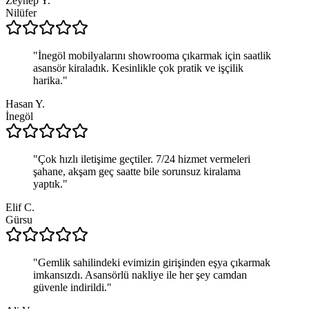
Zeynep Y.
Nilüfer
"
İnegöl mobilyalarını showrooma çıkarmak için saatlik
asansör kiraladık. Kesinlikle çok pratik ve işçilik
harika.
"
Hasan Y.
İnegöl
"
Çok hızlı iletişime geçtiler. 7/24 hizmet vermeleri
şahane, akşam geç saatte bile sorunsuz kiralama
yaptık.
"
Elif C.
Gürsu
"
Gemlik sahilindeki evimizin girişinden eşya çıkarmak
imkansızdı. Asansörlü nakliye ile her şey camdan
güvenle indirildi.
"