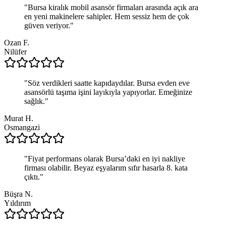
"
Bursa kiralık mobil asansör firmaları arasında açık ara
en yeni makinelere sahipler. Hem sessiz hem de çok
güven veriyor.
"
Ozan F.
Nilüfer
"
Söz verdikleri saatte kapıdaydılar. Bursa evden eve
asansörlü taşıma işini layıkıyla yapıyorlar. Emeğinize
sağlık.
"
Murat H.
Osmangazi
"
Fiyat performans olarak Bursa’daki en iyi nakliye
firması olabilir. Beyaz eşyalarım sıfır hasarla 8. kata
çıktı.
"
Büşra N.
Yıldırım