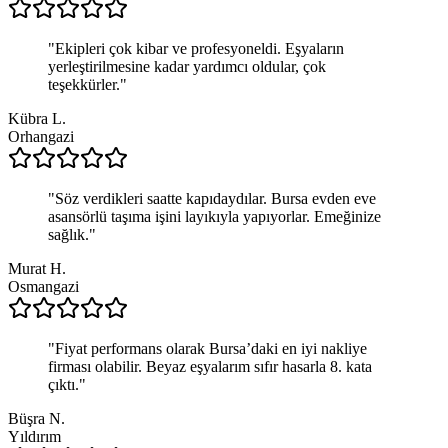
"
Ekipleri çok kibar ve profesyoneldi. Eşyaların
yerleştirilmesine kadar yardımcı oldular, çok
teşekkürler.
"
Kübra L.
Orhangazi
"
Söz verdikleri saatte kapıdaydılar. Bursa evden eve
asansörlü taşıma işini layıkıyla yapıyorlar. Emeğinize
sağlık.
"
Murat H.
Osmangazi
"
Fiyat performans olarak Bursa’daki en iyi nakliye
firması olabilir. Beyaz eşyalarım sıfır hasarla 8. kata
çıktı.
"
Büşra N.
Yıldırım