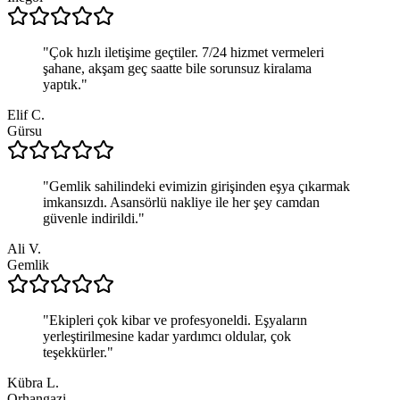
"
Çok hızlı iletişime geçtiler. 7/24 hizmet vermeleri
şahane, akşam geç saatte bile sorunsuz kiralama
yaptık.
"
Elif C.
Gürsu
"
Gemlik sahilindeki evimizin girişinden eşya çıkarmak
imkansızdı. Asansörlü nakliye ile her şey camdan
güvenle indirildi.
"
Ali V.
Gemlik
"
Ekipleri çok kibar ve profesyoneldi. Eşyaların
yerleştirilmesine kadar yardımcı oldular, çok
teşekkürler.
"
Kübra L.
Orhangazi