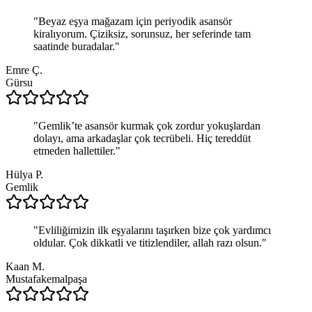
"
Beyaz eşya mağazam için periyodik asansör
kiralıyorum. Çiziksiz, sorunsuz, her seferinde tam
saatinde buradalar.
"
Emre Ç.
Gürsu
"
Gemlik’te asansör kurmak çok zordur yokuşlardan
dolayı, ama arkadaşlar çok tecrübeli. Hiç tereddüt
etmeden hallettiler.
"
Hülya P.
Gemlik
"
Evliliğimizin ilk eşyalarını taşırken bize çok yardımcı
oldular. Çok dikkatli ve titizlendiler, allah razı olsun.
"
Kaan M.
Mustafakemalpaşa