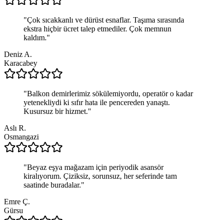
"
Çok sıcakkanlı ve dürüst esnaflar. Taşıma sırasında
ekstra hiçbir ücret talep etmediler. Çok memnun
kaldım.
"
Deniz A.
Karacabey
"
Balkon demirlerimiz sökülemiyordu, operatör o kadar
yetenekliydi ki sıfır hata ile pencereden yanaştı.
Kusursuz bir hizmet.
"
Aslı R.
Osmangazi
"
Beyaz eşya mağazam için periyodik asansör
kiralıyorum. Çiziksiz, sorunsuz, her seferinde tam
saatinde buradalar.
"
Emre Ç.
Gürsu