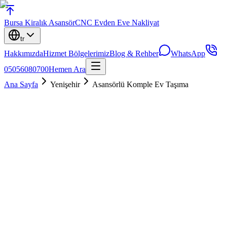
Bursa
Kiralık Asansör
CNC Evden Eve Nakliyat
tr
Hakkımızda
Hizmet Bölgelerimiz
Blog & Rehber
WhatsApp
05056080700
Hemen Ara
Ana Sayfa
Yenişehir
Asansörlü Komple Ev Taşıma