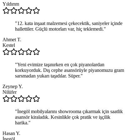
Yıldırım
"
12. kata inşaat malzemesi çekecektik, saniyeler içinde
hallettiler. Güçlü motorları var, hiç teklemedi.
"
Ahmet T.
Kestel
"
Yeni evimize taşınırken en çok piyanolardan
korkuyorduk. Dış cephe asansörüyle piyanomuzu gram
sarsmadan yukarı taşıdılar. Süper.
"
Zeynep Y.
Nilüfer
"
İnegöl mobilyalarını showrooma çıkarmak için saatlik
asansör kiraladık. Kesinlikle çok pratik ve işçilik
harika.
"
Hasan Y.
İnegöl