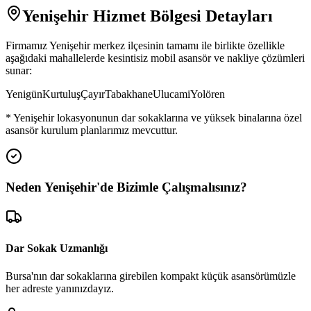
Yenişehir
Hizmet Bölgesi Detayları
Firmamız
Yenişehir
merkez ilçesinin tamamı ile birlikte özellikle
aşağıdaki mahallelerde kesintisiz mobil asansör ve nakliye çözümleri
sunar:
Yenigün
Kurtuluş
Çayır
Tabakhane
Ulucami
Yolören
*
Yenişehir
lokasyonunun dar sokaklarına ve yüksek binalarına özel
asansör kurulum planlarımız mevcuttur.
Neden
Yenişehir
'de
Bizimle Çalışmalısınız?
Dar Sokak Uzmanlığı
Bursa'nın dar sokaklarına girebilen kompakt küçük asansörümüzle
her adreste yanınızdayız.