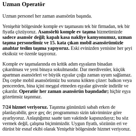
Uzman Operatör
Uzman personel her zaman asansörün başında.
Yenişehir bölgesinde komple ev taşımasını tek bir firmadan, tek bir
fiyatla çözüyoruz.
Asansörlü komple ev taşıma
hizmetimizde
sadece asansör değil; kapalı kasa nakliye kamyonumuz, uzman
taşıma personelimiz ve 15. kata çıkan mobil asansörümüzle
anahtar teslim taşıma yapıyoruz.
Eski evinizden yenisine her şeyi
eksiksiz ve özenle taşıyoruz.
Komple ev taşımalarında en kritik adım eşyaların binadan
çıkarılması ve yeni binaya sokulmasıdır. Dar merdivenler, küçük
apartman asansörleri ve büyük eşyalar çoğu zaman uyum sağlamaz.
Dış cephe mobil asansörümüz bu sorunu kökten çözer: balkon veya
pencereden, bina içini meşgul etmeden eşyalar güvenle indirilir ve
çıkarılır.
Operatör her zaman asansörün başındadır;
hiçbir eşya
gözetimsiz taşınmaz.
7/24 hizmet veriyoruz.
Taşınma gününüzü sabah erken de
planlayabilir, gece geç de; programımızı sizin takviminize göre
ayarlıyoruz. Anlaştığımız saatte tam vaktinde kapınızdayız; bu söz
vermek değil, çalışma biçimimizdir. Uygun fiyatlı, sözünün eri ve
dürüst bir esnaf ekibi olarak Yenişehir bölgesinde hizmet veriyoruz.