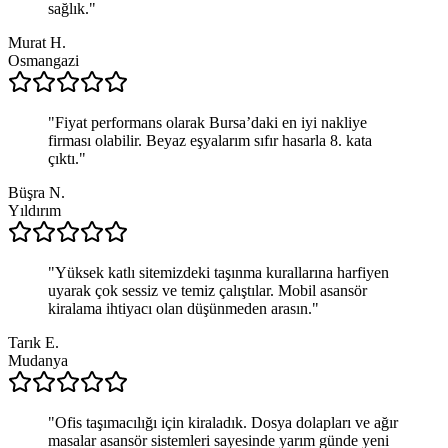
sağlık.
"
Murat H.
Osmangazi
"
Fiyat performans olarak Bursa’daki en iyi nakliye
firması olabilir. Beyaz eşyalarım sıfır hasarla 8. kata
çıktı.
"
Büşra N.
Yıldırım
"
Yüksek katlı sitemizdeki taşınma kurallarına harfiyen
uyarak çok sessiz ve temiz çalıştılar. Mobil asansör
kiralama ihtiyacı olan düşünmeden arasın.
"
Tarık E.
Mudanya
"
Ofis taşımacılığı için kiraladık. Dosya dolapları ve ağır
masalar asansör sistemleri sayesinde yarım günde yeni