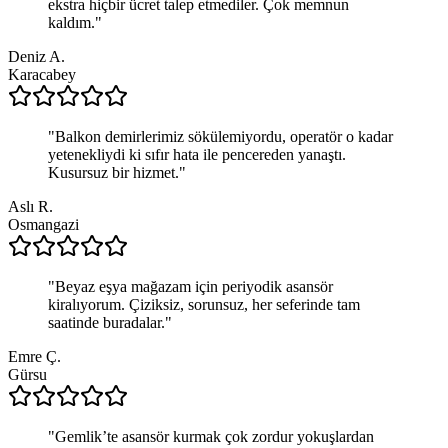
ekstra hiçbir ücret talep etmediler. Çok memnun
kaldım.
"
Deniz A.
Karacabey
"
Balkon demirlerimiz sökülemiyordu, operatör o kadar
yetenekliydi ki sıfır hata ile pencereden yanaştı.
Kusursuz bir hizmet.
"
Aslı R.
Osmangazi
"
Beyaz eşya mağazam için periyodik asansör
kiralıyorum. Çiziksiz, sorunsuz, her seferinde tam
saatinde buradalar.
"
Emre Ç.
Gürsu
"
Gemlik’te asansör kurmak çok zordur yokuşlardan