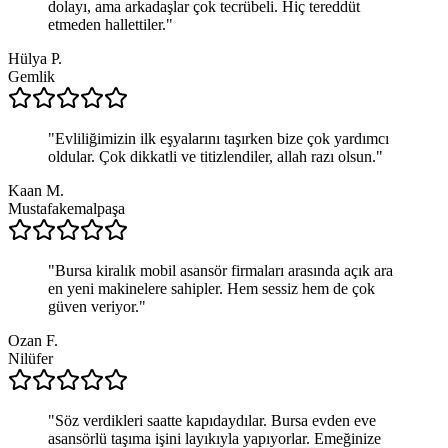
dolayı, ama arkadaşlar çok tecrübeli. Hiç tereddüt
etmeden hallettiler.
"
Hülya P.
Gemlik
"
Evliliğimizin ilk eşyalarını taşırken bize çok yardımcı
oldular. Çok dikkatli ve titizlendiler, allah razı olsun.
"
Kaan M.
Mustafakemalpaşa
"
Bursa kiralık mobil asansör firmaları arasında açık ara
en yeni makinelere sahipler. Hem sessiz hem de çok
güven veriyor.
"
Ozan F.
Nilüfer
"
Söz verdikleri saatte kapıdaydılar. Bursa evden eve
asansörlü taşıma işini layıkıyla yapıyorlar. Emeğinize