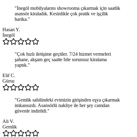
"
İnegöl mobilyalarını showrooma çıkarmak için saatlik
asansör kiraladık. Kesinlikle çok pratik ve işçilik
harika.
"
Hasan Y.
İnegöl
"
Çok hızlı iletişime geçtiler. 7/24 hizmet vermeleri
şahane, akşam geç saatte bile sorunsuz kiralama
yaptık.
"
Elif C.
Gürsu
"
Gemlik sahilindeki evimizin girişinden eşya çıkarmak
imkansızdı. Asansörlü nakliye ile her şey camdan
güvenle indirildi.
"
Ali V.
Gemlik