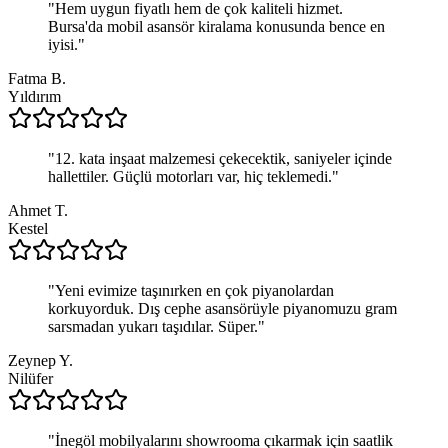
"
Hem uygun fiyatlı hem de çok kaliteli hizmet.
Bursa'da mobil asansör kiralama konusunda bence en
iyisi.
"
Fatma B.
Yıldırım
"
12. kata inşaat malzemesi çekecektik, saniyeler içinde
hallettiler. Güçlü motorları var, hiç teklemedi.
"
Ahmet T.
Kestel
"
Yeni evimize taşınırken en çok piyanolardan
korkuyorduk. Dış cephe asansörüyle piyanomuzu gram
sarsmadan yukarı taşıdılar. Süper.
"
Zeynep Y.
Nilüfer
"
İnegöl mobilyalarını showrooma çıkarmak için saatlik