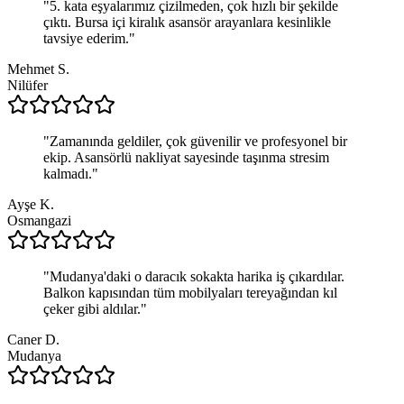
"
5. kata eşyalarımız çizilmeden, çok hızlı bir şekilde
çıktı. Bursa içi kiralık asansör arayanlara kesinlikle
tavsiye ederim.
"
Mehmet S.
Nilüfer
"
Zamanında geldiler, çok güvenilir ve profesyonel bir
ekip. Asansörlü nakliyat sayesinde taşınma stresim
kalmadı.
"
Ayşe K.
Osmangazi
"
Mudanya'daki o daracık sokakta harika iş çıkardılar.
Balkon kapısından tüm mobilyaları tereyağından kıl
çeker gibi aldılar.
"
Caner D.
Mudanya