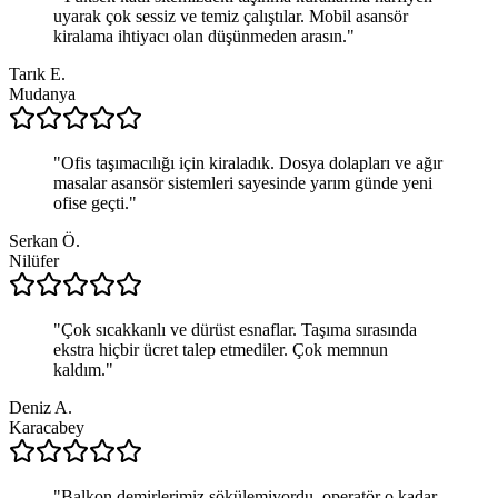
uyarak çok sessiz ve temiz çalıştılar. Mobil asansör
kiralama ihtiyacı olan düşünmeden arasın.
"
Tarık E.
Mudanya
"
Ofis taşımacılığı için kiraladık. Dosya dolapları ve ağır
masalar asansör sistemleri sayesinde yarım günde yeni
ofise geçti.
"
Serkan Ö.
Nilüfer
"
Çok sıcakkanlı ve dürüst esnaflar. Taşıma sırasında
ekstra hiçbir ücret talep etmediler. Çok memnun
kaldım.
"
Deniz A.
Karacabey
"
Balkon demirlerimiz sökülemiyordu, operatör o kadar