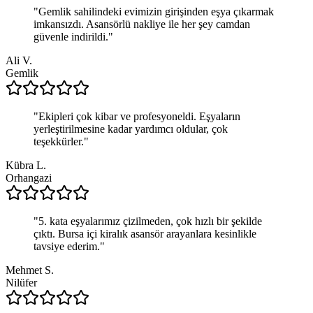
"
Gemlik sahilindeki evimizin girişinden eşya çıkarmak
imkansızdı. Asansörlü nakliye ile her şey camdan
güvenle indirildi.
"
Ali V.
Gemlik
"
Ekipleri çok kibar ve profesyoneldi. Eşyaların
yerleştirilmesine kadar yardımcı oldular, çok
teşekkürler.
"
Kübra L.
Orhangazi
"
5. kata eşyalarımız çizilmeden, çok hızlı bir şekilde
çıktı. Bursa içi kiralık asansör arayanlara kesinlikle
tavsiye ederim.
"
Mehmet S.
Nilüfer