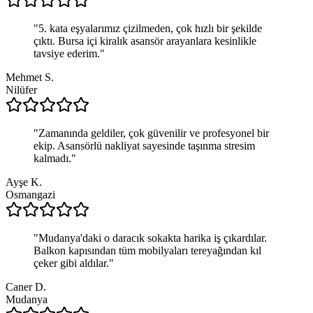
"
5. kata eşyalarımız çizilmeden, çok hızlı bir şekilde
çıktı. Bursa içi kiralık asansör arayanlara kesinlikle
tavsiye ederim.
"
Mehmet S.
Nilüfer
"
Zamanında geldiler, çok güvenilir ve profesyonel bir
ekip. Asansörlü nakliyat sayesinde taşınma stresim
kalmadı.
"
Ayşe K.
Osmangazi
"
Mudanya'daki o daracık sokakta harika iş çıkardılar.
Balkon kapısından tüm mobilyaları tereyağından kıl
çeker gibi aldılar.
"
Caner D.
Mudanya