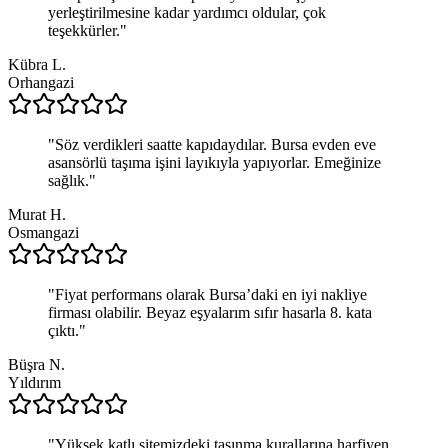
yerleştirilmesine kadar yardımcı oldular, çok
teşekkürler.
"
Kübra L.
Orhangazi
"
Söz verdikleri saatte kapıdaydılar. Bursa evden eve
asansörlü taşıma işini layıkıyla yapıyorlar. Emeğinize
sağlık.
"
Murat H.
Osmangazi
"
Fiyat performans olarak Bursa’daki en iyi nakliye
firması olabilir. Beyaz eşyalarım sıfır hasarla 8. kata
çıktı.
"
Büşra N.
Yıldırım
"
Yüksek katlı sitemizdeki taşınma kurallarına harfiyen