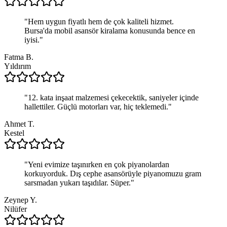
"
Hem uygun fiyatlı hem de çok kaliteli hizmet.
Bursa'da mobil asansör kiralama konusunda bence en
iyisi.
"
Fatma B.
Yıldırım
"
12. kata inşaat malzemesi çekecektik, saniyeler içinde
hallettiler. Güçlü motorları var, hiç teklemedi.
"
Ahmet T.
Kestel
"
Yeni evimize taşınırken en çok piyanolardan
korkuyorduk. Dış cephe asansörüyle piyanomuzu gram
sarsmadan yukarı taşıdılar. Süper.
"
Zeynep Y.
Nilüfer