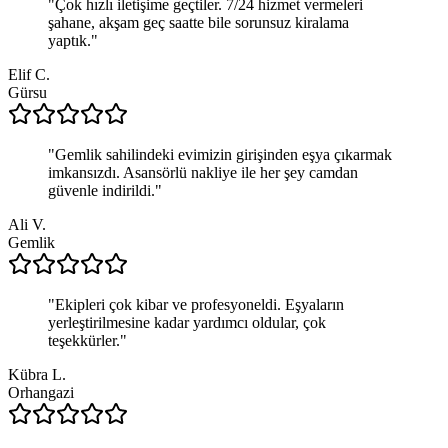
"
Çok hızlı iletişime geçtiler. 7/24 hizmet vermeleri
şahane, akşam geç saatte bile sorunsuz kiralama
yaptık.
"
Elif C.
Gürsu
"
Gemlik sahilindeki evimizin girişinden eşya çıkarmak
imkansızdı. Asansörlü nakliye ile her şey camdan
güvenle indirildi.
"
Ali V.
Gemlik
"
Ekipleri çok kibar ve profesyoneldi. Eşyaların
yerleştirilmesine kadar yardımcı oldular, çok
teşekkürler.
"
Kübra L.
Orhangazi