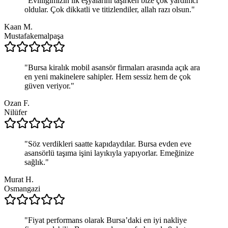
"
Evliliğimizin ilk eşyalarını taşırken bize çok yardımcı
oldular. Çok dikkatli ve titizlendiler, allah razı olsun.
"
Kaan M.
Mustafakemalpaşa
"
Bursa kiralık mobil asansör firmaları arasında açık ara
en yeni makinelere sahipler. Hem sessiz hem de çok
güven veriyor.
"
Ozan F.
Nilüfer
"
Söz verdikleri saatte kapıdaydılar. Bursa evden eve
asansörlü taşıma işini layıkıyla yapıyorlar. Emeğinize
sağlık.
"
Murat H.
Osmangazi
"
Fiyat performans olarak Bursa’daki en iyi nakliye