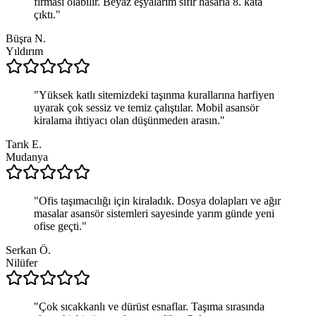
firması olabilir. Beyaz eşyalarım sıfır hasarla 8. kata
çıktı.
"
Büşra N.
Yıldırım
"
Yüksek katlı sitemizdeki taşınma kurallarına harfiyen
uyarak çok sessiz ve temiz çalıştılar. Mobil asansör
kiralama ihtiyacı olan düşünmeden arasın.
"
Tarık E.
Mudanya
"
Ofis taşımacılığı için kiraladık. Dosya dolapları ve ağır
masalar asansör sistemleri sayesinde yarım günde yeni
ofise geçti.
"
Serkan Ö.
Nilüfer
"
Çok sıcakkanlı ve dürüst esnaflar. Taşıma sırasında