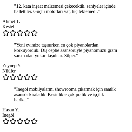
"
12. kata inşaat malzemesi çekecektik, saniyeler içinde
hallettiler. Güçlü motorları var, hiç teklemedi.
"
Ahmet T.
Kestel
"
Yeni evimize taşınırken en çok piyanolardan
korkuyorduk. Dış cephe asansörüyle piyanomuzu gram
sarsmadan yukarı taşıdılar. Süper.
"
Zeynep Y.
Nilüfer
"
İnegöl mobilyalarını showrooma çıkarmak için saatlik
asansör kiraladık. Kesinlikle çok pratik ve işçilik
harika.
"
Hasan Y.
İnegöl