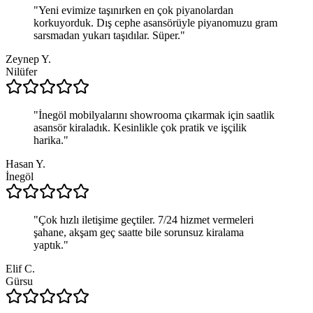
"
Yeni evimize taşınırken en çok piyanolardan
korkuyorduk. Dış cephe asansörüyle piyanomuzu gram
sarsmadan yukarı taşıdılar. Süper.
"
Zeynep Y.
Nilüfer
"
İnegöl mobilyalarını showrooma çıkarmak için saatlik
asansör kiraladık. Kesinlikle çok pratik ve işçilik
harika.
"
Hasan Y.
İnegöl
"
Çok hızlı iletişime geçtiler. 7/24 hizmet vermeleri
şahane, akşam geç saatte bile sorunsuz kiralama
yaptık.
"
Elif C.
Gürsu