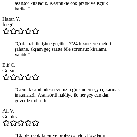
asansör kiraladık. Kesinlikle çok pratik ve işçilik
harika.
"
Hasan Y.
İnegöl
"
Çok hızlı iletişime geçtiler. 7/24 hizmet vermeleri
şahane, akşam geç saatte bile sorunsuz kiralama
yaptık.
"
Elif C.
Gürsu
"
Gemlik sahilindeki evimizin girişinden eşya çıkarmak
imkansızdı. Asansörlü nakliye ile her şey camdan
güvenle indirildi.
"
Ali V.
Gemlik
"
Ekipleri çok kibar ve profesyoneldi. Eşyaların