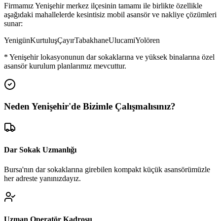
Firmamız
Yenişehir
merkez ilçesinin tamamı ile birlikte özellikle
aşağıdaki mahallelerde kesintisiz mobil asansör ve nakliye çözümleri
sunar:
Yenigün
Kurtuluş
Çayır
Tabakhane
Ulucami
Yolören
*
Yenişehir
lokasyonunun dar sokaklarına ve yüksek binalarına özel
asansör kurulum planlarımız mevcuttur.
Neden
Yenişehir
'de
Bizimle Çalışmalısınız?
Dar Sokak Uzmanlığı
Bursa'nın dar sokaklarına girebilen kompakt küçük asansörümüzle
her adreste yanınızdayız.
Uzman Operatör Kadrosu