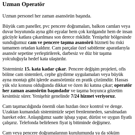
Uzman Operatör
Uzman personel her zaman asansörün başında.
Büyük cam paneller, pvc pencere doğramaları, balkon camları veya
duvar boyutunda ayna gibi eşyalar hem çok kırılgandır hem de insan
gücüyle katlara çıkarılması son derece risklidir. Yenişehir bölgesinde
sunduğumuz
cam ve pencere taşıma asansörü
hizmeti bu riski
tamamen ortadan kaldırır. Cam parçalar özel sabitleme aparatlarıyla
asansör sepetine yerleştirilerek, darbesiz ve düz bir taşıma
yolculuğuyla hedef kata ulaştırılır.
Sistemimiz
15. kata kadar çıkar
. Pencere değişim projeleri, ofis
bölme cam sistemleri, cephe giydirme uygulamaları veya büyük
ayna montajı gibi işlerde asansörümüz en pratik çözümdür. Hassas
yük söz konusu olduğunda dikkat ve özen iki katına çıkar;
operatör
her zaman asansörün başındadır
ve taşıma boyunca gözetim
kesintisiz sürer. Yenişehir genelinde
7/24 hizmet veriyoruz
.
Cam taşımacılığında önemli olan hızdan önce kontrol ve denge.
Uzaktan kumandalı sistemimizle sepet frenlenmeden, sarsılmadan
hareket eder. Anlaştığımız saatte işbaşı yapar, dürüst ve uygun fiyatlı
çalışırız. Telefonda belirlenen fiyat iş bitiminde değişmez.
Cam veya pencere doğramalarının kurulumunda ya da söküm