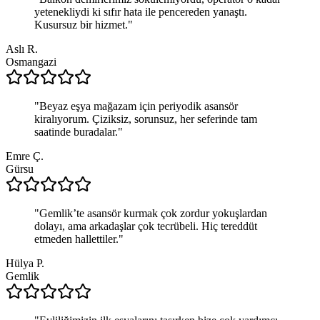
yetenekliydi ki sıfır hata ile pencereden yanaştı.
Kusursuz bir hizmet.
"
Aslı R.
Osmangazi
"
Beyaz eşya mağazam için periyodik asansör
kiralıyorum. Çiziksiz, sorunsuz, her seferinde tam
saatinde buradalar.
"
Emre Ç.
Gürsu
"
Gemlik’te asansör kurmak çok zordur yokuşlardan
dolayı, ama arkadaşlar çok tecrübeli. Hiç tereddüt
etmeden hallettiler.
"
Hülya P.
Gemlik