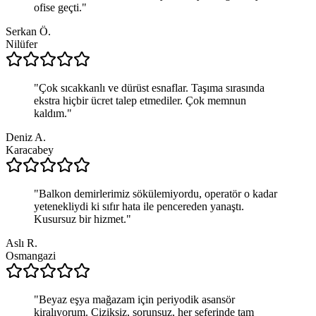
ofise geçti.
"
Serkan Ö.
Nilüfer
"
Çok sıcakkanlı ve dürüst esnaflar. Taşıma sırasında
ekstra hiçbir ücret talep etmediler. Çok memnun
kaldım.
"
Deniz A.
Karacabey
"
Balkon demirlerimiz sökülemiyordu, operatör o kadar
yetenekliydi ki sıfır hata ile pencereden yanaştı.
Kusursuz bir hizmet.
"
Aslı R.
Osmangazi
"
Beyaz eşya mağazam için periyodik asansör
kiralıyorum. Çiziksiz, sorunsuz, her seferinde tam