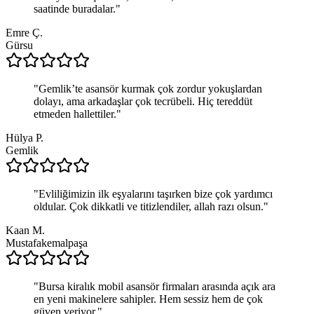
saatinde buradalar.
"
Emre Ç.
Gürsu
"
Gemlik’te asansör kurmak çok zordur yokuşlardan
dolayı, ama arkadaşlar çok tecrübeli. Hiç tereddüt
etmeden hallettiler.
"
Hülya P.
Gemlik
"
Evliliğimizin ilk eşyalarını taşırken bize çok yardımcı
oldular. Çok dikkatli ve titizlendiler, allah razı olsun.
"
Kaan M.
Mustafakemalpaşa
"
Bursa kiralık mobil asansör firmaları arasında açık ara
en yeni makinelere sahipler. Hem sessiz hem de çok
güven veriyor.
"