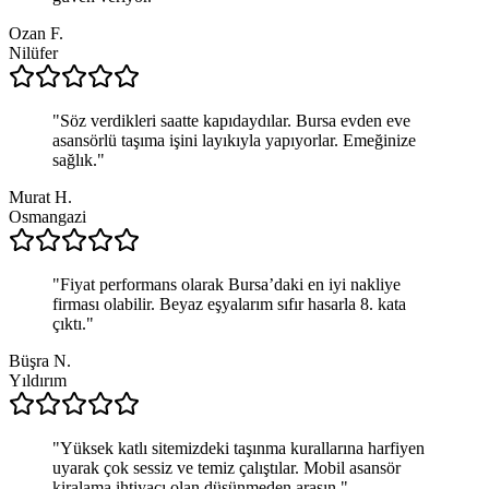
Ozan F.
Nilüfer
"
Söz verdikleri saatte kapıdaydılar. Bursa evden eve
asansörlü taşıma işini layıkıyla yapıyorlar. Emeğinize
sağlık.
"
Murat H.
Osmangazi
"
Fiyat performans olarak Bursa’daki en iyi nakliye
firması olabilir. Beyaz eşyalarım sıfır hasarla 8. kata
çıktı.
"
Büşra N.
Yıldırım
"
Yüksek katlı sitemizdeki taşınma kurallarına harfiyen
uyarak çok sessiz ve temiz çalıştılar. Mobil asansör
kiralama ihtiyacı olan düşünmeden arasın.
"