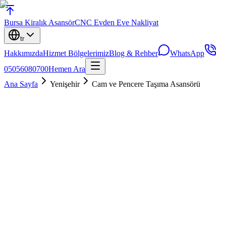
Bursa
Kiralık Asansör
CNC Evden Eve Nakliyat
tr
Hakkımızda
Hizmet Bölgelerimiz
Blog & Rehber
WhatsApp
05056080700
Hemen Ara
Ana Sayfa
Yenişehir
Cam ve Pencere Taşıma Asansörü