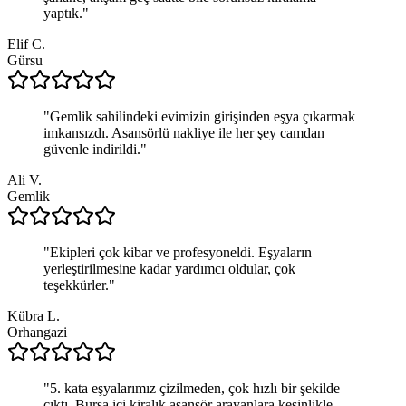
yaptık.
"
Elif C.
Gürsu
"
Gemlik sahilindeki evimizin girişinden eşya çıkarmak
imkansızdı. Asansörlü nakliye ile her şey camdan
güvenle indirildi.
"
Ali V.
Gemlik
"
Ekipleri çok kibar ve profesyoneldi. Eşyaların
yerleştirilmesine kadar yardımcı oldular, çok
teşekkürler.
"
Kübra L.
Orhangazi
"
5. kata eşyalarımız çizilmeden, çok hızlı bir şekilde
çıktı. Bursa içi kiralık asansör arayanlara kesinlikle