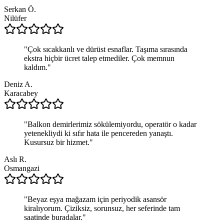
Serkan Ö.
Nilüfer
"
Çok sıcakkanlı ve dürüst esnaflar. Taşıma sırasında
ekstra hiçbir ücret talep etmediler. Çok memnun
kaldım.
"
Deniz A.
Karacabey
"
Balkon demirlerimiz sökülemiyordu, operatör o kadar
yetenekliydi ki sıfır hata ile pencereden yanaştı.
Kusursuz bir hizmet.
"
Aslı R.
Osmangazi
"
Beyaz eşya mağazam için periyodik asansör
kiralıyorum. Çiziksiz, sorunsuz, her seferinde tam
saatinde buradalar.
"