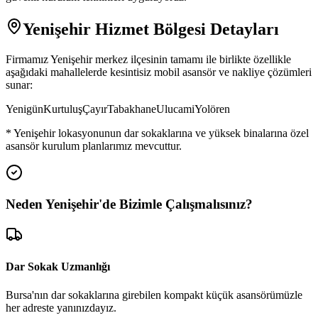
Yenişehir
Hizmet Bölgesi Detayları
Firmamız
Yenişehir
merkez ilçesinin tamamı ile birlikte özellikle
aşağıdaki mahallelerde kesintisiz mobil asansör ve nakliye çözümleri
sunar:
Yenigün
Kurtuluş
Çayır
Tabakhane
Ulucami
Yolören
*
Yenişehir
lokasyonunun dar sokaklarına ve yüksek binalarına özel
asansör kurulum planlarımız mevcuttur.
Neden
Yenişehir
'de
Bizimle Çalışmalısınız?
Dar Sokak Uzmanlığı
Bursa'nın dar sokaklarına girebilen kompakt küçük asansörümüzle
her adreste yanınızdayız.