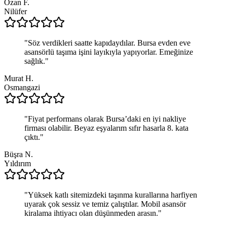
Ozan F.
Nilüfer
"
Söz verdikleri saatte kapıdaydılar. Bursa evden eve
asansörlü taşıma işini layıkıyla yapıyorlar. Emeğinize
sağlık.
"
Murat H.
Osmangazi
"
Fiyat performans olarak Bursa’daki en iyi nakliye
firması olabilir. Beyaz eşyalarım sıfır hasarla 8. kata
çıktı.
"
Büşra N.
Yıldırım
"
Yüksek katlı sitemizdeki taşınma kurallarına harfiyen
uyarak çok sessiz ve temiz çalıştılar. Mobil asansör
kiralama ihtiyacı olan düşünmeden arasın.
"