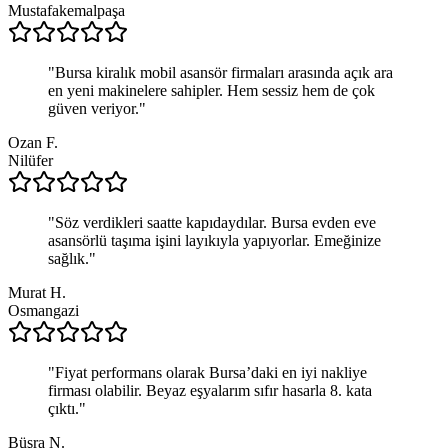
Mustafakemalpaşa
"
Bursa kiralık mobil asansör firmaları arasında açık ara
en yeni makinelere sahipler. Hem sessiz hem de çok
güven veriyor.
"
Ozan F.
Nilüfer
"
Söz verdikleri saatte kapıdaydılar. Bursa evden eve
asansörlü taşıma işini layıkıyla yapıyorlar. Emeğinize
sağlık.
"
Murat H.
Osmangazi
"
Fiyat performans olarak Bursa’daki en iyi nakliye
firması olabilir. Beyaz eşyalarım sıfır hasarla 8. kata
çıktı.
"
Büşra N.