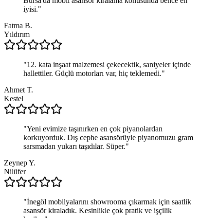
Bursa'da mobil asansör kiralama konusunda bence en
iyisi.
"
Fatma B.
Yıldırım
"
12. kata inşaat malzemesi çekecektik, saniyeler içinde
hallettiler. Güçlü motorları var, hiç teklemedi.
"
Ahmet T.
Kestel
"
Yeni evimize taşınırken en çok piyanolardan
korkuyorduk. Dış cephe asansörüyle piyanomuzu gram
sarsmadan yukarı taşıdılar. Süper.
"
Zeynep Y.
Nilüfer
"
İnegöl mobilyalarını showrooma çıkarmak için saatlik
asansör kiraladık. Kesinlikle çok pratik ve işçilik