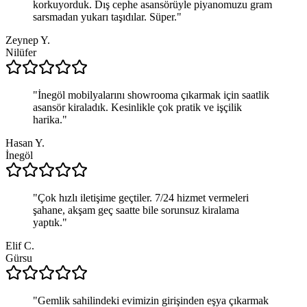
korkuyorduk. Dış cephe asansörüyle piyanomuzu gram
sarsmadan yukarı taşıdılar. Süper.
"
Zeynep Y.
Nilüfer
"
İnegöl mobilyalarını showrooma çıkarmak için saatlik
asansör kiraladık. Kesinlikle çok pratik ve işçilik
harika.
"
Hasan Y.
İnegöl
"
Çok hızlı iletişime geçtiler. 7/24 hizmet vermeleri
şahane, akşam geç saatte bile sorunsuz kiralama
yaptık.
"
Elif C.
Gürsu
"
Gemlik sahilindeki evimizin girişinden eşya çıkarmak