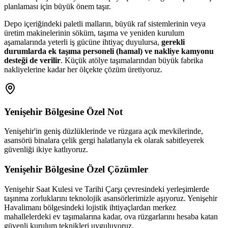
planlaması için büyük önem taşır.
Depo içeriğindeki paletli malların, büyük raf sistemlerinin veya
üretim makinelerinin söküm, taşıma ve yeniden kurulum
aşamalarında yeterli iş gücüne ihtiyaç duyulursa,
gerekli
durumlarda ek taşıma personeli (hamal) ve nakliye kamyonu
desteği de verilir
. Küçük atölye taşımalarından büyük fabrika
nakliyelerine kadar her ölçekte çözüm üretiyoruz.
Yenişehir
Bölgesine Özel Not
Yenişehir'in geniş düzlüklerinde ve rüzgara açık mevkilerinde,
asansörü binalara çelik gergi halatlarıyla ek olarak sabitleyerek
güvenliği ikiye katlıyoruz.
Yenişehir
Bölgesine Özel Çözümler
Yenişehir Saat Kulesi ve Tarihi Çarşı çevresindeki yerleşimlerde
taşınma zorluklarını teknolojik asansörlerimizle aşıyoruz. Yenişehir
Havalimanı bölgesindeki lojistik ihtiyaçlardan merkez
mahallelerdeki ev taşımalarına kadar, ova rüzgarlarını hesaba katan
güvenli kurulum teknikleri uyguluyoruz.