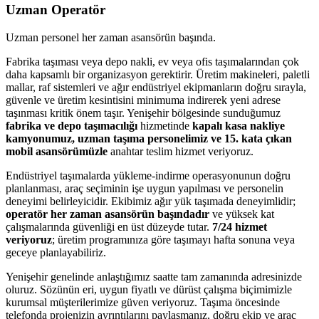
Uzman Operatör
Uzman personel her zaman asansörün başında.
Fabrika taşıması veya depo nakli, ev veya ofis taşımalarından çok
daha kapsamlı bir organizasyon gerektirir. Üretim makineleri, paletli
mallar, raf sistemleri ve ağır endüstriyel ekipmanların doğru sırayla,
güvenle ve üretim kesintisini minimuma indirerek yeni adrese
taşınması kritik önem taşır. Yenişehir bölgesinde sunduğumuz
fabrika ve depo taşımacılığı
hizmetinde
kapalı kasa nakliye
kamyonumuz, uzman taşıma personelimiz ve 15. kata çıkan
mobil asansörümüzle
anahtar teslim hizmet veriyoruz.
Endüstriyel taşımalarda yükleme-indirme operasyonunun doğru
planlanması, araç seçiminin işe uygun yapılması ve personelin
deneyimi belirleyicidir. Ekibimiz ağır yük taşımada deneyimlidir;
operatör her zaman asansörün başındadır
ve yüksek kat
çalışmalarında güvenliği en üst düzeyde tutar.
7/24 hizmet
veriyoruz
; üretim programınıza göre taşımayı hafta sonuna veya
geceye planlayabiliriz.
Yenişehir genelinde anlaştığımız saatte tam zamanında adresinizde
oluruz. Sözünün eri, uygun fiyatlı ve dürüst çalışma biçimimizle
kurumsal müşterilerimize güven veriyoruz. Taşıma öncesinde
telefonda projenizin ayrıntılarını paylaşmanız, doğru ekip ve araç