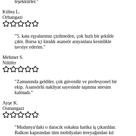
teşekkürler.
"
Kübra L.
Orhangazi
"
5. kata eşyalarımız çizilmeden, çok hızlı bir şekilde
çıktı. Bursa içi kiralık asansör arayanlara kesinlikle
tavsiye ederim.
"
Mehmet S.
Nilüfer
"
Zamanında geldiler, çok güvenilir ve profesyonel bir
ekip. Asansörlü nakliyat sayesinde taşınma stresim
kalmadı.
"
Ayşe K.
Osmangazi
"
Mudanya'daki o daracık sokakta harika iş çıkardılar.
Balkon kapısından tüm mobilyaları tereyağından kıl