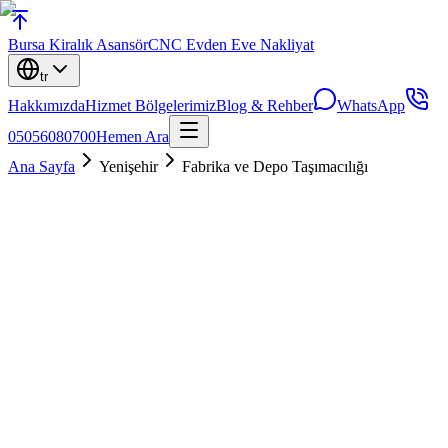
Bursa
Kiralık Asansör
CNC Evden Eve Nakliyat
tr
Hakkımızda
Hizmet Bölgelerimiz
Blog & Rehber
WhatsApp
05056080700
Hemen Ara
Ana Sayfa
Yenişehir
Fabrika ve Depo Taşımacılığı