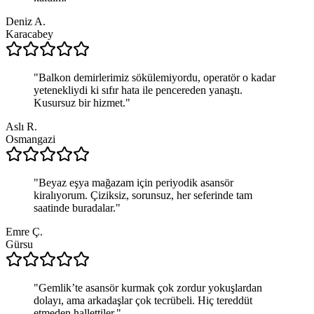
Deniz A.
Karacabey
"
Balkon demirlerimiz sökülemiyordu, operatör o kadar
yetenekliydi ki sıfır hata ile pencereden yanaştı.
Kusursuz bir hizmet.
"
Aslı R.
Osmangazi
"
Beyaz eşya mağazam için periyodik asansör
kiralıyorum. Çiziksiz, sorunsuz, her seferinde tam
saatinde buradalar.
"
Emre Ç.
Gürsu
"
Gemlik’te asansör kurmak çok zordur yokuşlardan
dolayı, ama arkadaşlar çok tecrübeli. Hiç tereddüt
etmeden hallettiler.
"