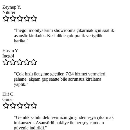
Zeynep Y.
Nilüfer
"
İnegöl mobilyalarını showrooma çıkarmak için saatlik
asansör kiraladık. Kesinlikle çok pratik ve işçilik
harika.
"
Hasan Y.
İnegöl
"
Çok hızlı iletişime geçtiler. 7/24 hizmet vermeleri
şahane, akşam geç saatte bile sorunsuz kiralama
yaptık.
"
Elif C.
Gürsu
"
Gemlik sahilindeki evimizin girişinden eşya çıkarmak
imkansızdı. Asansörlü nakliye ile her şey camdan
güvenle indirildi.
"