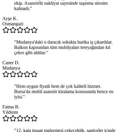
ekip. Asansörlü nakliyat sayesinde taşınma stresim
kalmadı.
"
Ayşe K.
Osmangazi
"
Mudanya'daki o daracık sokakta harika iş çıkardılar.
Balkon kapısından tüm mobilyaları tereyağından kıl
çeker gibi aldılar.
"
Caner D.
Mudanya
"
Hem uygun fiyatlı hem de çok kaliteli hizmet.
Bursa'da mobil asansör kiralama konusunda bence en
iyisi.
"
Fatma B.
Yıldırım
"
12. kata inşaat malzemesi çekecektik, saniyeler içinde