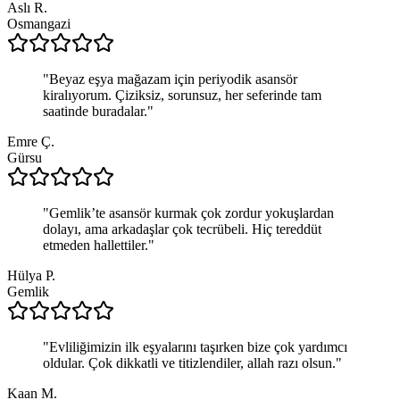
Aslı R.
Osmangazi
"
Beyaz eşya mağazam için periyodik asansör
kiralıyorum. Çiziksiz, sorunsuz, her seferinde tam
saatinde buradalar.
"
Emre Ç.
Gürsu
"
Gemlik’te asansör kurmak çok zordur yokuşlardan
dolayı, ama arkadaşlar çok tecrübeli. Hiç tereddüt
etmeden hallettiler.
"
Hülya P.
Gemlik
"
Evliliğimizin ilk eşyalarını taşırken bize çok yardımcı
oldular. Çok dikkatli ve titizlendiler, allah razı olsun.
"
Kaan M.