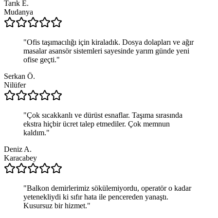
Tarık E.
Mudanya
"
Ofis taşımacılığı için kiraladık. Dosya dolapları ve ağır
masalar asansör sistemleri sayesinde yarım günde yeni
ofise geçti.
"
Serkan Ö.
Nilüfer
"
Çok sıcakkanlı ve dürüst esnaflar. Taşıma sırasında
ekstra hiçbir ücret talep etmediler. Çok memnun
kaldım.
"
Deniz A.
Karacabey
"
Balkon demirlerimiz sökülemiyordu, operatör o kadar
yetenekliydi ki sıfır hata ile pencereden yanaştı.
Kusursuz bir hizmet.
"