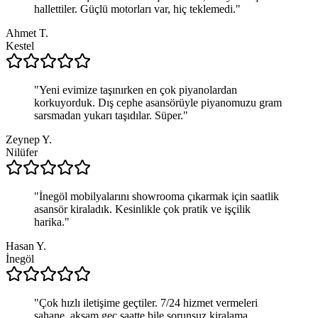
hallettiler. Güçlü motorları var, hiç teklemedi.
"
Ahmet T.
Kestel
"
Yeni evimize taşınırken en çok piyanolardan
korkuyorduk. Dış cephe asansörüyle piyanomuzu gram
sarsmadan yukarı taşıdılar. Süper.
"
Zeynep Y.
Nilüfer
"
İnegöl mobilyalarını showrooma çıkarmak için saatlik
asansör kiraladık. Kesinlikle çok pratik ve işçilik
harika.
"
Hasan Y.
İnegöl
"
Çok hızlı iletişime geçtiler. 7/24 hizmet vermeleri
şahane, akşam geç saatte bile sorunsuz kiralama