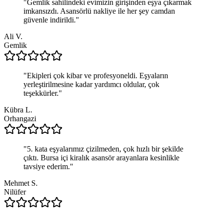
"
Gemlik sahilindeki evimizin girişinden eşya çıkarmak
imkansızdı. Asansörlü nakliye ile her şey camdan
güvenle indirildi.
"
Ali V.
Gemlik
"
Ekipleri çok kibar ve profesyoneldi. Eşyaların
yerleştirilmesine kadar yardımcı oldular, çok
teşekkürler.
"
Kübra L.
Orhangazi
"
5. kata eşyalarımız çizilmeden, çok hızlı bir şekilde
çıktı. Bursa içi kiralık asansör arayanlara kesinlikle
tavsiye ederim.
"
Mehmet S.
Nilüfer