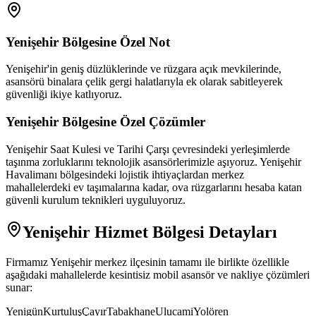
Yenişehir
Bölgesine Özel Not
Yenişehir'in geniş düzlüklerinde ve rüzgara açık mevkilerinde,
asansörü binalara çelik gergi halatlarıyla ek olarak sabitleyerek
güvenliği ikiye katlıyoruz.
Yenişehir
Bölgesine Özel Çözümler
Yenişehir Saat Kulesi ve Tarihi Çarşı çevresindeki yerleşimlerde
taşınma zorluklarını teknolojik asansörlerimizle aşıyoruz. Yenişehir
Havalimanı bölgesindeki lojistik ihtiyaçlardan merkez
mahallelerdeki ev taşımalarına kadar, ova rüzgarlarını hesaba katan
güvenli kurulum teknikleri uyguluyoruz.
Yenişehir
Hizmet Bölgesi Detayları
Firmamız
Yenişehir
merkez ilçesinin tamamı ile birlikte özellikle
aşağıdaki mahallelerde kesintisiz mobil asansör ve nakliye çözümleri
sunar:
Yenigün
Kurtuluş
Çayır
Tabakhane
Ulucami
Yolören