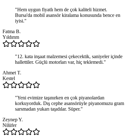
"
Hem uygun fiyatlı hem de çok kaliteli hizmet.
Bursa'da mobil asansör kiralama konusunda bence en
iyisi.
"
Fatma B.
Yıldırım
"
12. kata inşaat malzemesi çekecektik, saniyeler içinde
hallettiler. Güçlü motorları var, hiç teklemedi.
"
Ahmet T.
Kestel
"
Yeni evimize taşınırken en çok piyanolardan
korkuyorduk. Dış cephe asansörüyle piyanomuzu gram
sarsmadan yukarı taşıdılar. Süper.
"
Zeynep Y.
Nilüfer