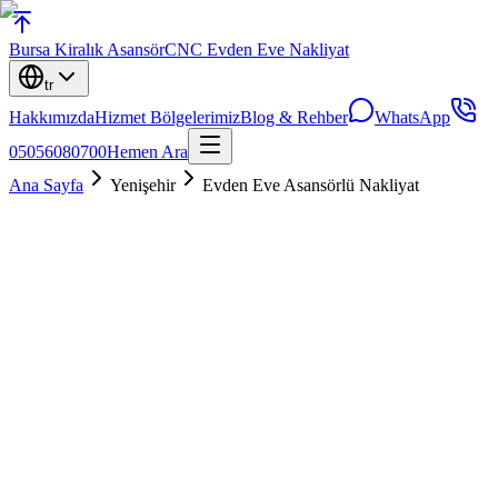
Bursa
Kiralık Asansör
CNC Evden Eve Nakliyat
tr
Hakkımızda
Hizmet Bölgelerimiz
Blog & Rehber
WhatsApp
05056080700
Hemen Ara
Ana Sayfa
Yenişehir
Evden Eve Asansörlü Nakliyat