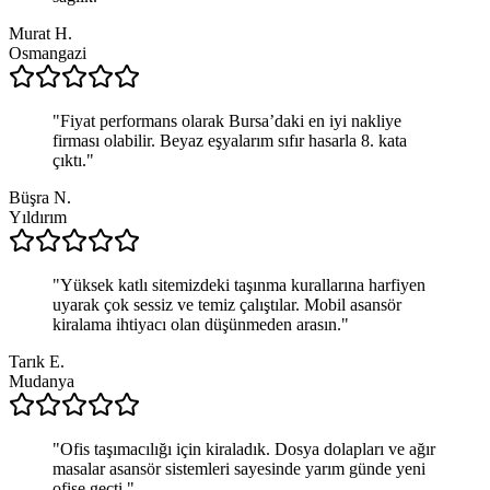
Murat H.
Osmangazi
"
Fiyat performans olarak Bursa’daki en iyi nakliye
firması olabilir. Beyaz eşyalarım sıfır hasarla 8. kata
çıktı.
"
Büşra N.
Yıldırım
"
Yüksek katlı sitemizdeki taşınma kurallarına harfiyen
uyarak çok sessiz ve temiz çalıştılar. Mobil asansör
kiralama ihtiyacı olan düşünmeden arasın.
"
Tarık E.
Mudanya
"
Ofis taşımacılığı için kiraladık. Dosya dolapları ve ağır
masalar asansör sistemleri sayesinde yarım günde yeni
ofise geçti.
"