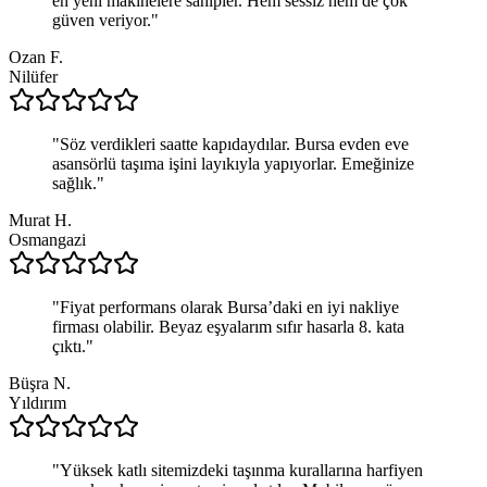
en yeni makinelere sahipler. Hem sessiz hem de çok
güven veriyor.
"
Ozan F.
Nilüfer
"
Söz verdikleri saatte kapıdaydılar. Bursa evden eve
asansörlü taşıma işini layıkıyla yapıyorlar. Emeğinize
sağlık.
"
Murat H.
Osmangazi
"
Fiyat performans olarak Bursa’daki en iyi nakliye
firması olabilir. Beyaz eşyalarım sıfır hasarla 8. kata
çıktı.
"
Büşra N.
Yıldırım
"
Yüksek katlı sitemizdeki taşınma kurallarına harfiyen