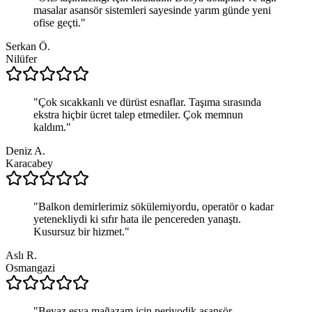
masalar asansör sistemleri sayesinde yarım günde yeni
ofise geçti.
"
Serkan Ö.
Nilüfer
"
Çok sıcakkanlı ve dürüst esnaflar. Taşıma sırasında
ekstra hiçbir ücret talep etmediler. Çok memnun
kaldım.
"
Deniz A.
Karacabey
"
Balkon demirlerimiz sökülemiyordu, operatör o kadar
yetenekliydi ki sıfır hata ile pencereden yanaştı.
Kusursuz bir hizmet.
"
Aslı R.
Osmangazi
"
Beyaz eşya mağazam için periyodik asansör