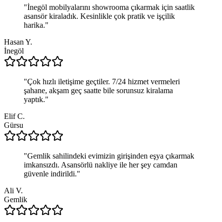
"
İnegöl mobilyalarını showrooma çıkarmak için saatlik
asansör kiraladık. Kesinlikle çok pratik ve işçilik
harika.
"
Hasan Y.
İnegöl
"
Çok hızlı iletişime geçtiler. 7/24 hizmet vermeleri
şahane, akşam geç saatte bile sorunsuz kiralama
yaptık.
"
Elif C.
Gürsu
"
Gemlik sahilindeki evimizin girişinden eşya çıkarmak
imkansızdı. Asansörlü nakliye ile her şey camdan
güvenle indirildi.
"
Ali V.
Gemlik