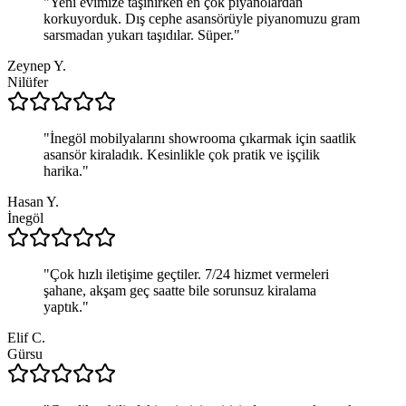
"
Yeni evimize taşınırken en çok piyanolardan
korkuyorduk. Dış cephe asansörüyle piyanomuzu gram
sarsmadan yukarı taşıdılar. Süper.
"
Zeynep Y.
Nilüfer
"
İnegöl mobilyalarını showrooma çıkarmak için saatlik
asansör kiraladık. Kesinlikle çok pratik ve işçilik
harika.
"
Hasan Y.
İnegöl
"
Çok hızlı iletişime geçtiler. 7/24 hizmet vermeleri
şahane, akşam geç saatte bile sorunsuz kiralama
yaptık.
"
Elif C.
Gürsu