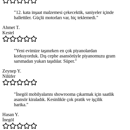
"
12. kata inşaat malzemesi çekecektik, saniyeler içinde
hallettiler. Güçlü motorları var, hiç teklemedi.
"
Ahmet T.
Kestel
"
Yeni evimize taşınırken en çok piyanolardan
korkuyorduk. Dış cephe asansörüyle piyanomuzu gram
sarsmadan yukarı taşıdılar. Süper.
"
Zeynep Y.
Nilüfer
"
İnegöl mobilyalarını showrooma çıkarmak için saatlik
asansör kiraladık. Kesinlikle çok pratik ve işçilik
harika.
"
Hasan Y.
İnegöl