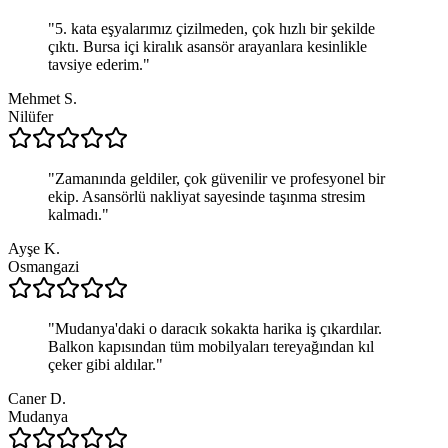
"
5. kata eşyalarımız çizilmeden, çok hızlı bir şekilde
çıktı. Bursa içi kiralık asansör arayanlara kesinlikle
tavsiye ederim.
"
Mehmet S.
Nilüfer
"
Zamanında geldiler, çok güvenilir ve profesyonel bir
ekip. Asansörlü nakliyat sayesinde taşınma stresim
kalmadı.
"
Ayşe K.
Osmangazi
"
Mudanya'daki o daracık sokakta harika iş çıkardılar.
Balkon kapısından tüm mobilyaları tereyağından kıl
çeker gibi aldılar.
"
Caner D.
Mudanya