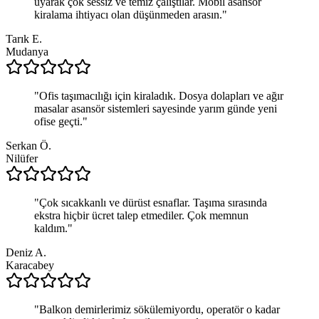
uyarak çok sessiz ve temiz çalıştılar. Mobil asansör
kiralama ihtiyacı olan düşünmeden arasın.
"
Tarık E.
Mudanya
"
Ofis taşımacılığı için kiraladık. Dosya dolapları ve ağır
masalar asansör sistemleri sayesinde yarım günde yeni
ofise geçti.
"
Serkan Ö.
Nilüfer
"
Çok sıcakkanlı ve dürüst esnaflar. Taşıma sırasında
ekstra hiçbir ücret talep etmediler. Çok memnun
kaldım.
"
Deniz A.
Karacabey
"
Balkon demirlerimiz sökülemiyordu, operatör o kadar