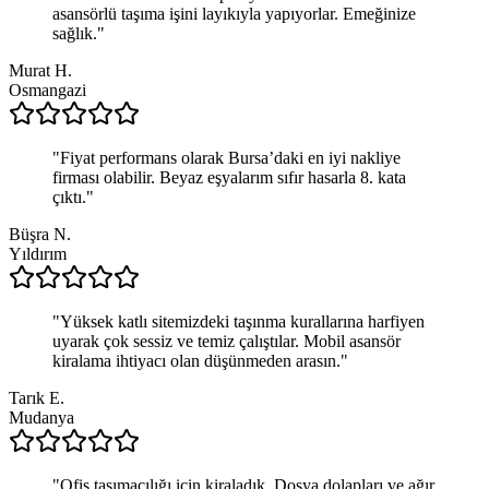
asansörlü taşıma işini layıkıyla yapıyorlar. Emeğinize
sağlık.
"
Murat H.
Osmangazi
"
Fiyat performans olarak Bursa’daki en iyi nakliye
firması olabilir. Beyaz eşyalarım sıfır hasarla 8. kata
çıktı.
"
Büşra N.
Yıldırım
"
Yüksek katlı sitemizdeki taşınma kurallarına harfiyen
uyarak çok sessiz ve temiz çalıştılar. Mobil asansör
kiralama ihtiyacı olan düşünmeden arasın.
"
Tarık E.
Mudanya
"
Ofis taşımacılığı için kiraladık. Dosya dolapları ve ağır