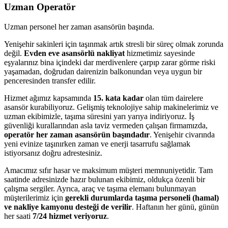
Uzman Operatör
Uzman personel her zaman asansörün başında.
Yenişehir sakinleri için taşınmak artık stresli bir süreç olmak zorunda
değil.
Evden eve asansörlü nakliyat
hizmetimiz sayesinde
eşyalarınız bina içindeki dar merdivenlere çarpıp zarar görme riski
yaşamadan, doğrudan dairenizin balkonundan veya uygun bir
penceresinden transfer edilir.
Hizmet ağımız kapsamında
15. kata kadar
olan tüm dairelere
asansör kurabiliyoruz. Gelişmiş teknolojiye sahip makinelerimiz ve
uzman ekibimizle, taşıma süresini yarı yarıya indiriyoruz. İş
güvenliği kurallarından asla taviz vermeden çalışan firmamızda,
operatör her zaman asansörün başındadır
. Yenişehir civarında
yeni evinize taşınırken zaman ve enerji tasarrufu sağlamak
istiyorsanız doğru adrestesiniz.
Amacımız sıfır hasar ve maksimum müşteri memnuniyetidir. Tam
saatinde adresinizde hazır bulunan ekibimiz, oldukça özenli bir
çalışma sergiler. Ayrıca, araç ve taşıma elemanı bulunmayan
müşterilerimiz için
gerekli durumlarda taşıma personeli (hamal)
ve nakliye kamyonu desteği de verilir
. Haftanın her günü, günün
her saati
7/24 hizmet veriyoruz
.