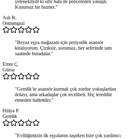
yetenekliydi ki sıfır hata ile pencereden yanaştı.
Kusursuz bir hizmet.
"
Aslı R.
Osmangazi
"
Beyaz eşya mağazam için periyodik asansör
kiralıyorum. Çiziksiz, sorunsuz, her seferinde tam
saatinde buradalar.
"
Emre Ç.
Gürsu
"
Gemlik’te asansör kurmak çok zordur yokuşlardan
dolayı, ama arkadaşlar çok tecrübeli. Hiç tereddüt
etmeden hallettiler.
"
Hülya P.
Gemlik
"
Evliliğimizin ilk eşyalarını taşırken bize çok yardımcı