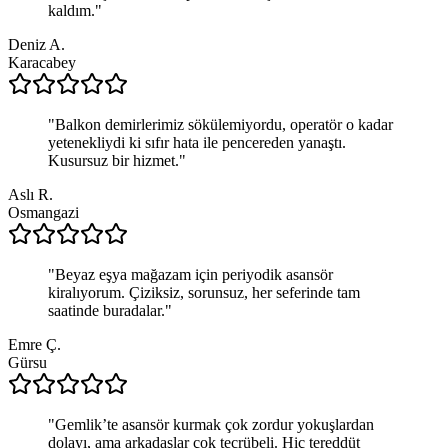
kaldım.
"
Deniz A.
Karacabey
"
Balkon demirlerimiz sökülemiyordu, operatör o kadar
yetenekliydi ki sıfır hata ile pencereden yanaştı.
Kusursuz bir hizmet.
"
Aslı R.
Osmangazi
"
Beyaz eşya mağazam için periyodik asansör
kiralıyorum. Çiziksiz, sorunsuz, her seferinde tam
saatinde buradalar.
"
Emre Ç.
Gürsu
"
Gemlik’te asansör kurmak çok zordur yokuşlardan
dolayı, ama arkadaşlar çok tecrübeli. Hiç tereddüt