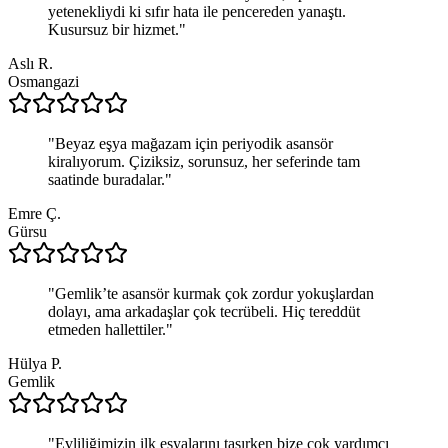
yetenekliydi ki sıfır hata ile pencereden yanaştı.
Kusursuz bir hizmet.
"
Aslı R.
Osmangazi
"
Beyaz eşya mağazam için periyodik asansör
kiralıyorum. Çiziksiz, sorunsuz, her seferinde tam
saatinde buradalar.
"
Emre Ç.
Gürsu
"
Gemlik’te asansör kurmak çok zordur yokuşlardan
dolayı, ama arkadaşlar çok tecrübeli. Hiç tereddüt
etmeden hallettiler.
"
Hülya P.
Gemlik
"
Evliliğimizin ilk eşyalarını taşırken bize çok yardımcı