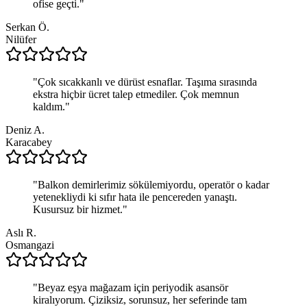
ofise geçti.
"
Serkan Ö.
Nilüfer
"
Çok sıcakkanlı ve dürüst esnaflar. Taşıma sırasında
ekstra hiçbir ücret talep etmediler. Çok memnun
kaldım.
"
Deniz A.
Karacabey
"
Balkon demirlerimiz sökülemiyordu, operatör o kadar
yetenekliydi ki sıfır hata ile pencereden yanaştı.
Kusursuz bir hizmet.
"
Aslı R.
Osmangazi
"
Beyaz eşya mağazam için periyodik asansör
kiralıyorum. Çiziksiz, sorunsuz, her seferinde tam