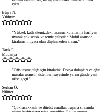
çıktı.
"
Büşra N.
Yıldırım
"
Yüksek katlı sitemizdeki taşınma kurallarına harfiyen
uyarak çok sessiz ve temiz çalıştılar. Mobil asansör
kiralama ihtiyacı olan düşünmeden arasın.
"
Tarık E.
Mudanya
"
Ofis taşımacılığı için kiraladık. Dosya dolapları ve ağır
masalar asansör sistemleri sayesinde yarım günde yeni
ofise geçti.
"
Serkan Ö.
Nilüfer
"
Çok sıcakkanlı ve dürüst esnaflar. Taşıma sırasında
ekstra hiçbir ücret talep etmediler. Çok memnun