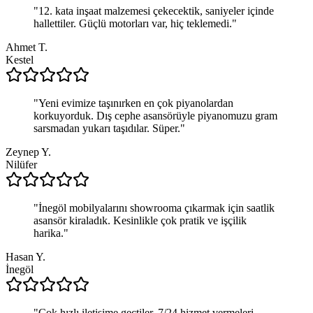
"
12. kata inşaat malzemesi çekecektik, saniyeler içinde
hallettiler. Güçlü motorları var, hiç teklemedi.
"
Ahmet T.
Kestel
"
Yeni evimize taşınırken en çok piyanolardan
korkuyorduk. Dış cephe asansörüyle piyanomuzu gram
sarsmadan yukarı taşıdılar. Süper.
"
Zeynep Y.
Nilüfer
"
İnegöl mobilyalarını showrooma çıkarmak için saatlik
asansör kiraladık. Kesinlikle çok pratik ve işçilik
harika.
"
Hasan Y.
İnegöl
"
Çok hızlı iletişime geçtiler. 7/24 hizmet vermeleri