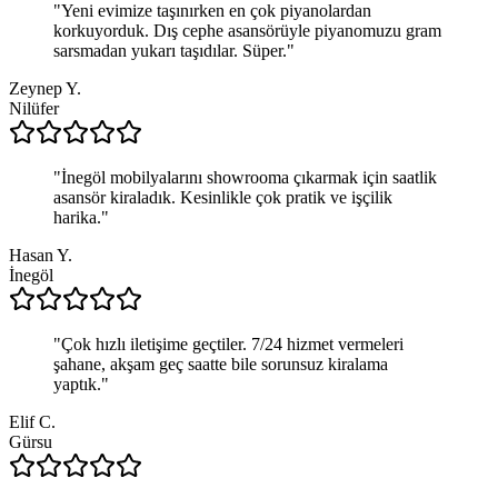
"
Yeni evimize taşınırken en çok piyanolardan
korkuyorduk. Dış cephe asansörüyle piyanomuzu gram
sarsmadan yukarı taşıdılar. Süper.
"
Zeynep Y.
Nilüfer
"
İnegöl mobilyalarını showrooma çıkarmak için saatlik
asansör kiraladık. Kesinlikle çok pratik ve işçilik
harika.
"
Hasan Y.
İnegöl
"
Çok hızlı iletişime geçtiler. 7/24 hizmet vermeleri
şahane, akşam geç saatte bile sorunsuz kiralama
yaptık.
"
Elif C.
Gürsu