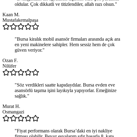
oldular. Çok dikkatli ve titizlendiler, allah razı olsun.
"
Kaan M.
Mustafakemalpaşa
"
Bursa kiralık mobil asansör firmaları arasında açık ara
en yeni makinelere sahipler. Hem sessiz hem de çok
güven veriyor.
"
Ozan F.
Nilüfer
"
Söz verdikleri saatte kapıdaydılar. Bursa evden eve
asansörlü taşıma işini layıkıyla yapıyorlar. Emeğinize
sağlık.
"
Murat H.
Osmangazi
"
Fiyat performans olarak Bursa’daki en iyi nakliye
firması olabilir. Beyaz eşyalarım sıfır hasarla 8. kata