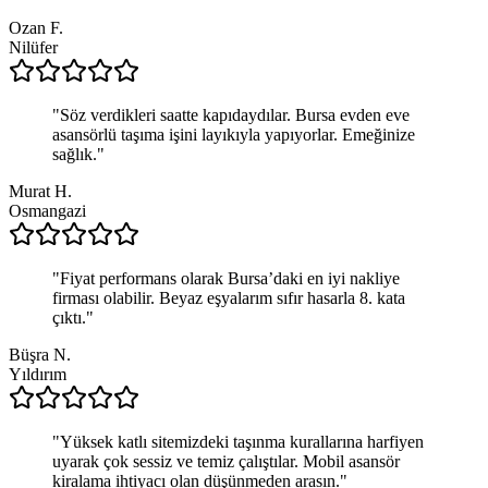
Ozan F.
Nilüfer
"
Söz verdikleri saatte kapıdaydılar. Bursa evden eve
asansörlü taşıma işini layıkıyla yapıyorlar. Emeğinize
sağlık.
"
Murat H.
Osmangazi
"
Fiyat performans olarak Bursa’daki en iyi nakliye
firması olabilir. Beyaz eşyalarım sıfır hasarla 8. kata
çıktı.
"
Büşra N.
Yıldırım
"
Yüksek katlı sitemizdeki taşınma kurallarına harfiyen
uyarak çok sessiz ve temiz çalıştılar. Mobil asansör
kiralama ihtiyacı olan düşünmeden arasın.
"