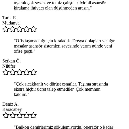
uyarak çok sessiz ve temiz çalıştılar. Mobil asansör
kiralama ihtiyacı olan düşünmeden arasın.
"
Tarık E.
Mudanya
"
Ofis taşımacılığı için kiraladık. Dosya dolapları ve ağır
masalar asansör sistemleri sayesinde yarım günde yeni
ofise geçti.
"
Serkan Ö.
Nilüfer
"
Çok sıcakkanlı ve dürüst esnaflar. Taşıma sırasında
ekstra hiçbir ücret talep etmediler. Çok memnun
kaldım.
"
Deniz A.
Karacabey
"
Balkon demirlerimiz sökülemiyordu, operatör o kadar