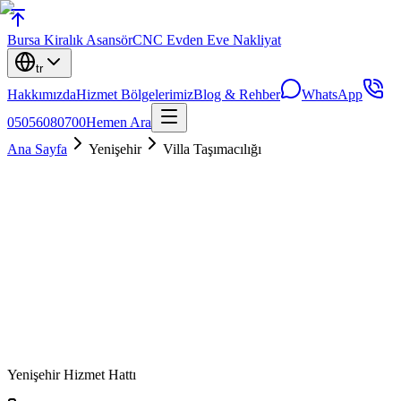
Bursa
Kiralık Asansör
CNC Evden Eve Nakliyat
tr
Hakkımızda
Hizmet Bölgelerimiz
Blog & Rehber
WhatsApp
05056080700
Hemen Ara
Ana Sayfa
Yenişehir
Villa Taşımacılığı
Yenişehir
Hizmet Hattı