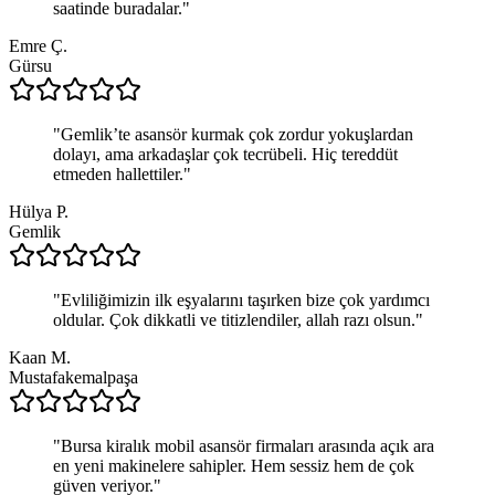
saatinde buradalar.
"
Emre Ç.
Gürsu
"
Gemlik’te asansör kurmak çok zordur yokuşlardan
dolayı, ama arkadaşlar çok tecrübeli. Hiç tereddüt
etmeden hallettiler.
"
Hülya P.
Gemlik
"
Evliliğimizin ilk eşyalarını taşırken bize çok yardımcı
oldular. Çok dikkatli ve titizlendiler, allah razı olsun.
"
Kaan M.
Mustafakemalpaşa
"
Bursa kiralık mobil asansör firmaları arasında açık ara
en yeni makinelere sahipler. Hem sessiz hem de çok
güven veriyor.
"