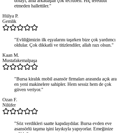
dolayı, ama arkadaşlar çok tecrübeli. Hiç tereddüt
etmeden hallettiler.
"
Hülya P.
Gemlik
"
Evliliğimizin ilk eşyalarını taşırken bize çok yardımcı
oldular. Çok dikkatli ve titizlendiler, allah razı olsun.
"
Kaan M.
Mustafakemalpaşa
"
Bursa kiralık mobil asansör firmaları arasında açık ara
en yeni makinelere sahipler. Hem sessiz hem de çok
güven veriyor.
"
Ozan F.
Nilüfer
"
Söz verdikleri saatte kapıdaydılar. Bursa evden eve
asansörlü taşıma işini layıkıyla yapıyorlar. Emeğinize