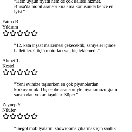
"
Hem uygun fiyatlı hem de çok kaliteli hizmet.
Bursa'da mobil asansör kiralama konusunda bence en
iyisi.
"
Fatma B.
Yıldırım
"
12. kata inşaat malzemesi çekecektik, saniyeler içinde
hallettiler. Güçlü motorları var, hiç teklemedi.
"
Ahmet T.
Kestel
"
Yeni evimize taşınırken en çok piyanolardan
korkuyorduk. Dış cephe asansörüyle piyanomuzu gram
sarsmadan yukarı taşıdılar. Süper.
"
Zeynep Y.
Nilüfer
"
İnegöl mobilyalarını showrooma çıkarmak için saatlik