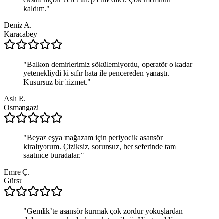
kaldım.
"
Deniz A.
Karacabey
"
Balkon demirlerimiz sökülemiyordu, operatör o kadar
yetenekliydi ki sıfır hata ile pencereden yanaştı.
Kusursuz bir hizmet.
"
Aslı R.
Osmangazi
"
Beyaz eşya mağazam için periyodik asansör
kiralıyorum. Çiziksiz, sorunsuz, her seferinde tam
saatinde buradalar.
"
Emre Ç.
Gürsu
"
Gemlik’te asansör kurmak çok zordur yokuşlardan