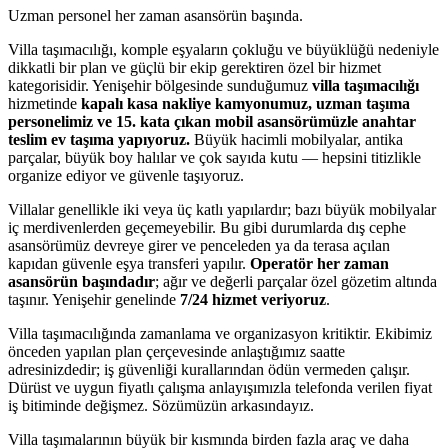
Uzman personel her zaman asansörün başında.
Villa taşımacılığı, komple eşyaların çokluğu ve büyüklüğü nedeniyle
dikkatli bir plan ve güçlü bir ekip gerektiren özel bir hizmet
kategorisidir. Yenişehir bölgesinde sunduğumuz
villa taşımacılığı
hizmetinde
kapalı kasa nakliye kamyonumuz, uzman taşıma
personelimiz ve 15. kata çıkan mobil asansörümüzle anahtar
teslim ev taşıma yapıyoruz.
Büyük hacimli mobilyalar, antika
parçalar, büyük boy halılar ve çok sayıda kutu — hepsini titizlikle
organize ediyor ve güvenle taşıyoruz.
Villalar genellikle iki veya üç katlı yapılardır; bazı büyük mobilyalar
iç merdivenlerden geçemeyebilir. Bu gibi durumlarda dış cephe
asansörümüz devreye girer ve penceleden ya da terasa açılan
kapıdan güvenle eşya transferi yapılır.
Operatör her zaman
asansörün başındadır
; ağır ve değerli parçalar özel gözetim altında
taşınır. Yenişehir genelinde
7/24 hizmet veriyoruz
.
Villa taşımacılığında zamanlama ve organizasyon kritiktir. Ekibimiz
önceden yapılan plan çerçevesinde anlaştığımız saatte
adresinizdedir; iş güvenliği kurallarından ödün vermeden çalışır.
Dürüst ve uygun fiyatlı çalışma anlayışımızla telefonda verilen fiyat
iş bitiminde değişmez. Sözümüzün arkasındayız.
Villa taşımalarının büyük bir kısmında birden fazla araç ve daha