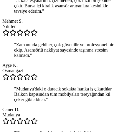
"
5. kata eşyalarımız çizilmeden, çok hızlı bir şekilde
çıktı. Bursa içi kiralık asansör arayanlara kesinlikle
tavsiye ederim.
"
Mehmet S.
Nilüfer
"
Zamanında geldiler, çok güvenilir ve profesyonel bir
ekip. Asansörlü nakliyat sayesinde taşınma stresim
kalmadı.
"
Ayşe K.
Osmangazi
"
Mudanya'daki o daracık sokakta harika iş çıkardılar.
Balkon kapısından tüm mobilyaları tereyağından kıl
çeker gibi aldılar.
"
Caner D.
Mudanya