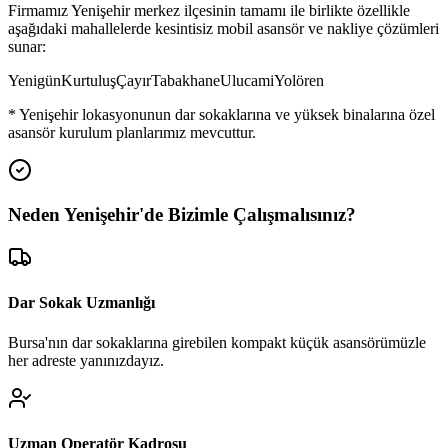
Firmamız
Yenişehir
merkez ilçesinin tamamı ile birlikte özellikle
aşağıdaki mahallelerde kesintisiz mobil asansör ve nakliye çözümleri
sunar:
Yenigün
Kurtuluş
Çayır
Tabakhane
Ulucami
Yolören
*
Yenişehir
lokasyonunun dar sokaklarına ve yüksek binalarına özel
asansör kurulum planlarımız mevcuttur.
Neden
Yenişehir
'de
Bizimle Çalışmalısınız?
Dar Sokak Uzmanlığı
Bursa'nın dar sokaklarına girebilen kompakt küçük asansörümüzle
her adreste yanınızdayız.
Uzman Operatör Kadrosu