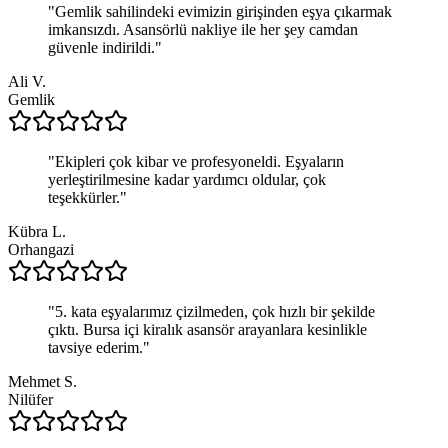
"
Gemlik sahilindeki evimizin girişinden eşya çıkarmak
imkansızdı. Asansörlü nakliye ile her şey camdan
güvenle indirildi.
"
Ali V.
Gemlik
"
Ekipleri çok kibar ve profesyoneldi. Eşyaların
yerleştirilmesine kadar yardımcı oldular, çok
teşekkürler.
"
Kübra L.
Orhangazi
"
5. kata eşyalarımız çizilmeden, çok hızlı bir şekilde
çıktı. Bursa içi kiralık asansör arayanlara kesinlikle
tavsiye ederim.
"
Mehmet S.
Nilüfer