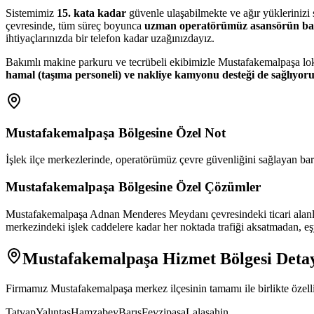
Sistemimiz
15. kata kadar
güvenle ulaşabilmekte ve ağır yüklerinizi 
çevresinde, tüm süreç boyunca
uzman operatörümüz asansörün ba
ihtiyaçlarınızda bir telefon kadar uzağınızdayız.
Bakımlı makine parkuru ve tecrübeli ekibimizle Mustafakemalpaşa lok
hamal (taşıma personeli) ve nakliye kamyonu desteği de sağlıyor
Mustafakemalpaşa
Bölgesine Özel Not
İşlek ilçe merkezlerinde, operatörümüz çevre güvenliğini sağlayan bariye
Mustafakemalpaşa
Bölgesine Özel Çözümler
Mustafakemalpaşa Adnan Menderes Meydanı çevresindeki ticari alanlarda
merkezindeki işlek caddelere kadar her noktada trafiği aksatmadan, eşy
Mustafakemalpaşa
Hizmet Bölgesi Detay
Firmamız
Mustafakemalpaşa
merkez ilçesinin tamamı ile birlikte özel
Tatvap
Yalıntaş
Hamzabey
Barış
Fevzipaşa
Lalaşahin