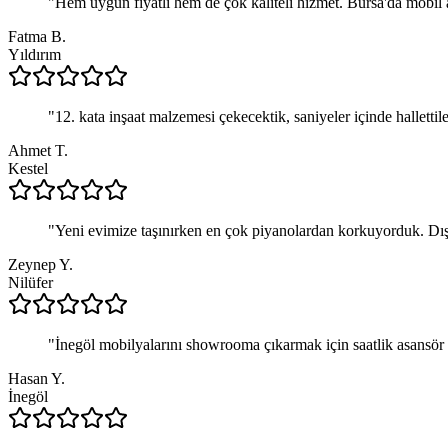
"
Hem uygun fiyatlı hem de çok kaliteli hizmet. Bursa'da mobil 
Fatma B.
Yıldırım
"
12. kata inşaat malzemesi çekecektik, saniyeler içinde hallettil
Ahmet T.
Kestel
"
Yeni evimize taşınırken en çok piyanolardan korkuyorduk. Dı
Zeynep Y.
Nilüfer
"
İnegöl mobilyalarını showrooma çıkarmak için saatlik asansör ki
Hasan Y.
İnegöl