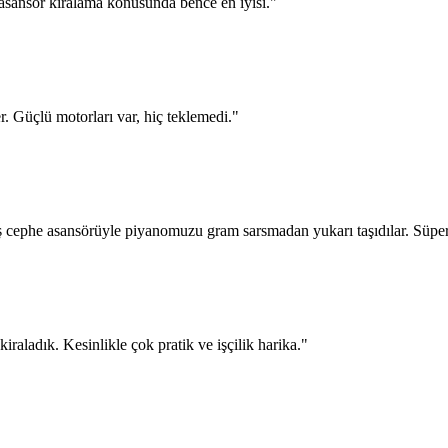
asansör kiralama konusunda bence en iyisi.
"
er. Güçlü motorları var, hiç teklemedi.
"
ş cephe asansörüyle piyanomuzu gram sarsmadan yukarı taşıdılar. Süper
raladık. Kesinlikle çok pratik ve işçilik harika.
"