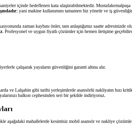
saniyeler içinde hedeflenen kata ulaştırabilmektedir. Mustafakemalpaşa
şındadır
; yani makine kullanımını tamamen biz yönetir ve iş güvenliğin
asyonunda zaman kaybını önler, tam anlaştığımız saatte adresinizde ol
uz
. Profesyonel ve uygun fiyatlı çözümler için hemen iletişime geçebilirs
rlerle çalışarak yayaların güvenliğini garanti altına alır.
 ve Lalşahin gibi tarihi yerleşimlerde asansörlü nakliyatın hızı kriti
alarınızı balkon cephesinden seri bir şekilde indiriyoruz.
ları
likle aşağıdaki mahallelerde kesintisiz mobil asansör ve nakliye çözümle