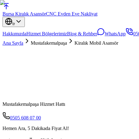
Bursa
Kiralık Asansör
CNC Evden Eve Nakliyat
tr
Hakkımızda
Hizmet Bölgelerimiz
Blog & Rehber
WhatsApp
05
Ana Sayfa
Mustafakemalpaşa
Kiralık Mobil Asansör
Mustafakemalpaşa
Hizmet Hattı
0505 608 07 00
Hemen Ara, 5 Dakikada Fiyat Al!